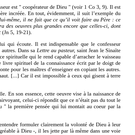
eur est " coopérateur de Dieu " (voir 1 Co 3, 9). Il est
ère incréée. En tout, évidemment, il suit l’exemple du
 lui-même, il ne fait que ce qu’il voit faire au Père : ce
trera des oeuvres plus grandes encore que celles-ci, dont
t
(Jn 5, 19-21).
lui qui écoute. Il est indispensable que le confesseur
x autres. Dans sa
Lettre au pasteur,
saint Jean le Sinaïte
ce spirituelle qui le rend capable d’arracher le vaisseau
ivre spirituel de la connaissance écrit par le doigt de
 honte pour les maîtres d’enseigner en copiant les autres.
ut. [...] Car il est impossible à ceux qui gisent à terre
elle. En son essence, cette oeuvre vise à la naissance de
irvoyant, celui-ci répondit que ce n’était pas du tout le
eu " la première pensée qui lui montait au coeur par la
’entendre formuler clairement la volonté de Dieu à leur
gréable à Dieu -, il les jette par là même dans une voie