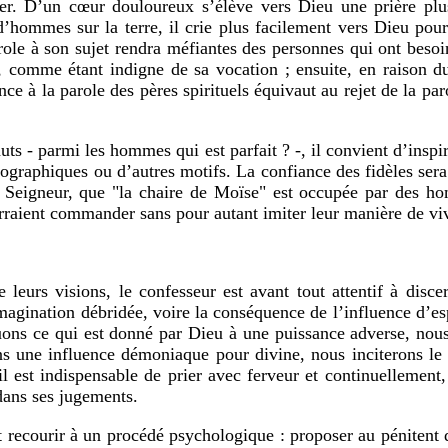
milier. D’un cœur douloureux s’élève vers Dieu une prière p
’hommes sur la terre, il crie plus facilement vers Dieu pour 
arole à son sujet rendra méfiantes des personnes qui ont besoi
 comme étant indigne de sa vocation ; ensuite, en raison d
nce à la parole des pères spirituels équivaut au rejet de la par
uts - parmi les hommes qui est parfait ? -, il convient d’inspi
éographiques ou d’autres motifs. La confiance des fidèles sera
du Seigneur, que "la chaire de Moïse" est occupée par des
rraient commander sans pour autant imiter leur manière de viv
 leurs visions, le confesseur est avant tout attentif à disce
agination débridée, voire la conséquence de l’influence d’espr
uons ce qui est donné par Dieu à une puissance adverse, nou
ns une influence démoniaque pour divine, nous inciterons le 
l est indispensable de prier avec ferveur et continuellement,
dans ses jugements.
eut recourir à un procédé psychologique : proposer au pénitent