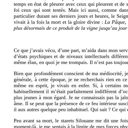
temps en état de pleurer avec ceux qui pleurent et de s
foi ceux qui sont tentés. Mais ici aussi, comme dan
particulier durant ses derniers jours et heures, le Seig
vivait à la fois la mort et la gloire divine :
La Pâque, v
plus désormais de ce produit de la vigne jusqu’au jou
Ce que j’avais vécu, d’une part, m’aida dans mon ser
d’états psychiques et de niveaux intellectuels différe
même élan, en quoi je me trompais. Il n’est pas toujou
Bien que profondément conscient de ma médiocrité, je 
générale, à cette époque, je ne recherchais rien en 
même en esprit, je vivais en enfer. Si, à certains m
habituellement il m’était parfaitement indifférent d’
plus jeunes à mon égard. Je ne connaissais pas la jal
âme. Il se peut que la présence de ce feu intérieur sus
il aux autres quelque peu inhabituel. Qui sait ? Ce qui 
Peu avant sa mort, le starets Silouane me dit une fois
moment-là, je me sentais à la limite de mes forces ph