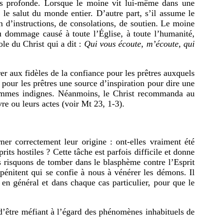
lus profonde. Lorsque le moine vit lui-même dans une
le salut du monde entier. D’autre part, s’il assume le
n d’instructions, de consolations, de soutien. Le moine
u dommage causé à toute l’Église, à toute l’humanité,
ole du Christ qui a dit :
Qui vous écoute, m’écoute, qui
rer aux fidèles de la confiance pour les prêtres auxquels
 pour les prêtres une source d’inspiration pour dire une
 hommes indignes. Néanmoins, le Christ recommanda au
re ou leurs actes (voir Mt 23, 1-3).
rner correctement leur origine : ont-elles vraiment été
its hostiles ? Cette tâche est parfois difficile et donne
s risquons de tomber dans le blasphème contre l’Esprit
pénitent qui se confie à nous à vénérer les démons. Il
 en général et dans chaque cas particulier, pour que le
 d’être méfiant à l’égard des phénomènes inhabituels de