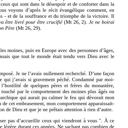
 ceux qui sont dans le désespoir et de conforter dans la
Nous voyons d’après le récit évangélique comment, en
s - et de la souffrance et du triomphe de la victoire. Il
 être livré pour être crucifié
(Mt 26, 2).
Je ne boirai
on Père
(Mt 26, 29).
les moines, puis en Europe avec des personnes d’âges,
pensais que tout le monde était tendu vers Dieu avec le
imposé. Je ne l’avais nullement recherché. D’une façon
tre qui j’avais si gravement péché. Condamné par moi-
l’hostilité de quelques pères et frères du monastère,
pas touché par le comportement des moines plus âgés ou
rarchique qui aurait pu calmer le feu qui dévorait mon
aison de cet embrasement, mon comportement apparaissait-
on de Dieu et que je ne prêtais attention à rien d’autre.
user pas d’accueillir ceux qui viendront à vous ". À ce
me légère durant ces années. Ne sachant pas combien de