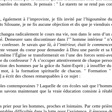
 paroles du starets. Je pensais : " Le starets ne se rend pas co
, également à l’improviste, je fils invité par l’higoumène d
ts Silouane, je ne fis aucune objection et dis que je viendrais 
ue changea radicalement le cours ma vie, non dans le sens d’un
té. Demeurer sans discontinuer dans l’" homme intérieur " n’ét
 confesser. Je savais
que là, à l’intérieur, était le commence
nte venant du coeur pour demander à Dieu une parole et sa b
 même l’Église se transformerait en l’une des forces semi-ave
âche du confesseur ? À s’occuper attentivement de chaque person
guration des hommes par la grâce du Saint-Esprit ; à insuffler
ot, à la formation spirituelle de chacun. " Formation 
 a écrit des choses remarquables à ce sujet :
oles contemporaines ? Laquelle de ces écoles sait que l’hom
us savons maintenant que la vraie éducation consiste à rétab
s prier pour les hommes, proches et lointains. Par cette prière
ables difficultés dans la lutte pour l’existence, il éprouve d