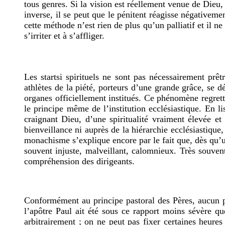
tous genres. Si la vision est réellement venue de Dieu,
inverse, il se peut que le pénitent réagisse négativeme
cette méthode n’est rien de plus qu’un palliatif et il n
s’irriter et à s’affliger.
Les startsi spirituels ne sont pas nécessairement prê
athlètes de la piété, porteurs d’une grande grâce, se 
organes officiellement institués. Ce phénomène regrett
le principe même de l’institution ecclésiastique. En l
craignant Dieu, d’une spiritualité vraiment élevée e
bienveillance ni auprès de la hiérarchie ecclésiastique
monachisme s’explique encore par le fait que, dès qu’un
souvent injuste, malveillant, calomnieux. Très souven
compréhension des dirigeants.
Conformément au principe pastoral des Pères, aucun p
l’apôtre Paul ait été sous ce rapport moins sévère q
arbitrairement ; on ne peut pas fixer certaines heures