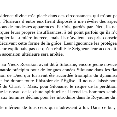
idence divine m’a placé dans des circonstances qui m’ont pe
 Plusieurs d’entre eux firent disposés à me révéler des aspec
 sous de modestes apparences. Parfois, gardés par Dieu, ils 
arquer leurs propres insuffisances, à tel point parfois qu’ils
pler la Lumière incréée, mais ils n’avaient pas pris conscie
 décrivant cette forme de la grâce. Leur ignorance les protég
 leur expliquais pas ce qu’en réalité le Seigneur leur accordai
 ascension ultérieure sera arrêtée.
t au Vieux Rossikon avait dit à Silouane, encore jeune novice
Anatole précipita pour de longues années Silouane dans les flam
ion de Dieu qui lui avait été accordée triompha du dynamisme
été durant toute l’histoire de l’Église. Il nous a laissé pou
té du Christ ". Mais, pour Silouane, le risque de la perditio
e le noyau de la chute spirituelle ; il rend les hommes semb
 aux hommes déchus pour les introduire dans le Royaume du P
intérieur de tous ceux qui s’adressent à lui. Dans ce but, i