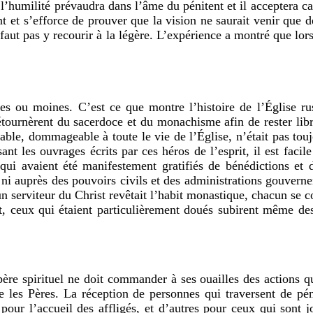
 l’humilité prévaudra dans l’âme du pénitent et il acceptera ca
nt et s’efforce de prouver que la vision ne saurait venir que 
e faut pas y recourir à la légère. L’expérience a montré que lor
tres ou moines. C’est ce que montre l’histoire de l’Église r
détournèrent du sacerdoce et du monachisme afin de rester libr
able, dommageable à toute le vie de l’Église, n’était pas tou
isant les ouvrages écrits par ces héros de l’esprit, il est fa
t qui avaient été manifestement gratifiés de bénédictions et
, ni auprès des pouvoirs civils et des administrations gouverne
 serviteur du Christ revêtait l’habit monastique, chacun se con
t, ceux qui étaient particulièrement doués subirent même des 
ère spirituel ne doit commander à ses ouailles des actions q
ue les Pères. La réception de personnes qui traversent de pé
 pour l’accueil des affligés, et d’autres pour ceux qui sont j