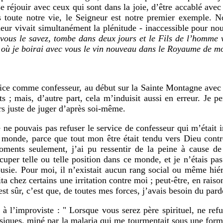
e réjouir avec ceux qui sont dans la joie, d’être accablé avec
s toute notre vie, le Seigneur est notre premier exemple. 
neur vivait simultanément la plénitude - inaccessible pour nou
ous le savez, tombe dans deux jours et le Fils de l’homme va
r où je boirai avec vous le vin nouveau dans le Royaume de m
vice comme confesseur, au début sur la Sainte Montagne avec 
nts ; mais, d’autre part, cela m’induisit aussi en erreur. Je 
rs juste de juger d’après soi-même.
ne pouvais pas refuser le service de confesseur qui m’était 
ce monde, parce que tout mon être était tendu vers Dieu con
oments seulement, j’ai pu ressentir de la peine à cause de 
occuper telle ou telle position dans ce monde, et je n’étais 
ousie. Pour moi, il n’existait aucun rang social ou même hié
cita chez certains une irritation contre moi ; peut-être, en r
est sûr, c’est que, de toutes mes forces, j’avais besoin du pard
 à l’improviste : " Lorsque vous serez père spirituel, ne ref
ysiques, miné par la malaria qui me tourmentait sous une for