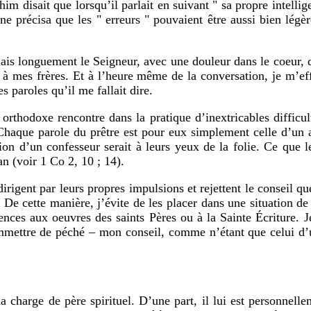
 disait que lorsqu’il parlait en suivant " sa propre intellige
ane précisa que les " erreurs " pouvaient être aussi bien lé
liais longuement le Seigneur, avec une douleur dans le coeur,
 à mes frères. Et à l’heure même de la conversation, je m’eff
 paroles qu’il me fallait dire.
orthodoxe rencontre dans la pratique d’inextricables difficul
 Chaque parole du prêtre est pour eux simplement celle d’un a
tion d’un confesseur serait à leurs yeux de la folie. Ce que l
an (voir 1 Co 2, 10 ; 14).
igent par leurs propres impulsions et rejettent le conseil que
é. De cette manière, j’évite de les placer dans une situation
nces aux oeuvres des saints Pères ou à la Sainte Écriture. Je
commettre de péché – mon conseil, comme n’étant que celui d
a charge de père spirituel. D’une part, il lui est personnell