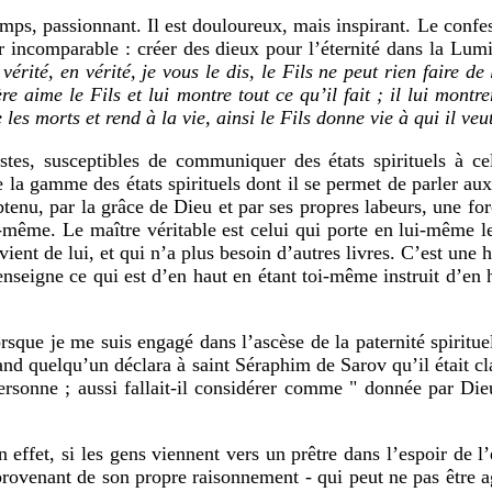
ps, passionnant. Il est douloureux, mais inspirant. Le confess
r incomparable : créer des dieux pour l’éternité dans la Lumi
vérité, en vérité, je vous le dis, le Fils ne peut rien faire de
Père aime le Fils et lui montre tout ce qu’il fait ; il lui mon
les morts et rend à la vie, ainsi le Fils donne vie à qui il veu
ustes, susceptibles de communiquer des états spirituels à ce
e la gamme des états spirituels dont il se permet de parler au
obtenu, par la grâce de Dieu et par ses propres labeurs, une for
même. Le maître véritable est celui qui porte en lui-même le l
vient de lui, et qui n’a plus besoin d’autres livres. C’est une
enseigne ce qui est d’en haut en étant toi-même instruit d’en ha
orsque je me suis engagé dans l’ascèse de la paternité spiritu
and quelqu’un déclara à saint Séraphim de Sarov qu’il était cla
personne ; aussi fallait-il considérer comme " donnée par Di
 effet, si les gens viennent vers un prêtre dans l’espoir de l
l provenant de son propre raisonnement - qui peut ne pas être a