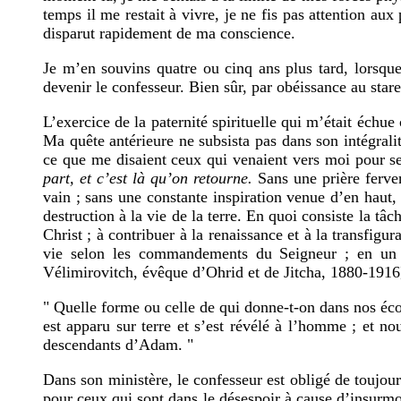
temps il me restait à vivre, je ne fis pas attention aux
disparut rapidement de ma conscience.
Je m’en souvins quatre ou cinq ans plus tard, lorsque
devenir le confesseur. Bien sûr, par obéissance au stare
L’exercice de la paternité spirituelle qui m’était éch
Ma quête antérieure ne subsista pas dans son intégrali
ce que me disaient ceux qui venaient vers moi pour se
part, et c’est là qu’on retourne.
Sans une prière ferve
vain ; sans une constante inspiration venue d’en haut,
destruction à la vie de la terre. En quoi consiste la t
Christ ; à contribuer à la renaissance et à la transfi
vie selon les commandements du Seigneur ; en un m
Vélimirovitch, évêque d’Ohrid et de Jitcha, 1880-1916]
" Quelle forme ou celle de qui donne-t-on dans nos éc
est apparu sur terre et s’est révélé à l’homme ; et no
descendants d’Adam. "
Dans son ministère, le confesseur est obligé de toujour
pour ceux qui sont dans le désespoir à cause d’insurmont