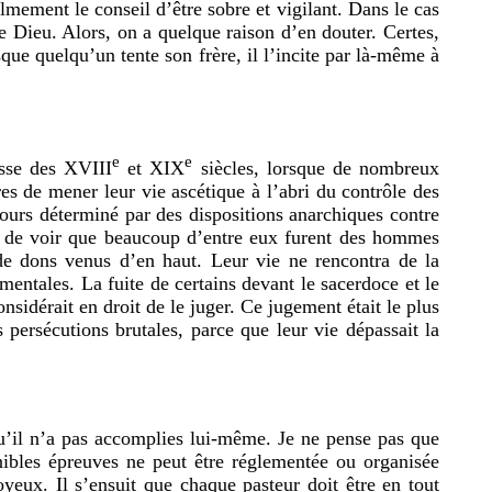
lmement le conseil d’être sobre et vigilant. Dans le cas
de Dieu. Alors, on a quelque raison d’en douter. Certes,
sque quelqu’un tente son frère, il l’incite par là-même à
e
e
usse des XVIII
et XIX
siècles, lorsque de nombreux
es de mener leur vie ascétique à l’abri du contrôle des
jours déterminé par des dispositions anarchiques contre
cile de voir que beaucoup d’entre eux furent des hommes
 de dons venus d’en haut. Leur vie ne rencontra de la
mentales. La fuite de certains devant le sacerdoce et le
sidérait en droit de le juger. Ce jugement était le plus
persécutions brutales, parce que leur vie dépassait la
u’il n’a pas accomplies lui-même. Je ne pense pas que
nibles épreuves ne peut être réglementée ou organisée
oyeux. Il s’ensuit que chaque pasteur doit être en tout