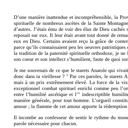
D’une manière inattendue et incompréhensible, la Prov
spirituelle de nombreux ascètes de la Sainte Montagne.
d’autres. J’étais ému de voir des élus de Dieu cachés
reposait sur eux. Il leur était avant tout donné de rem
eux en Dieu. Certains avaient reçu la grâce de contem
parce qu’ils connaissaient peu les oeuvres patristiques
la tradition de la paternité spirituelle orthodoxe, je ne
son coeur et son intellect s’humilient, faute de quoi son
Je me souvenais de ce que le starets Anatole qui vivai
donc dans ta vieillesse ? " Par ces paroles, le starets 
mais à un prix extrêmement élevé. La force de la vis
exceptionnel combat spirituel enrichi comme peu l’ont 
entre l’humilité ascétique et l’" indescriptible humili
manière générale, pour tout homme. L’orgueil constitu
amour ; la flamme de cet amour apporte la rédemption
Il incombe au confesseur de sentir le rythme du monde 
parole nécessaire pour chacun.