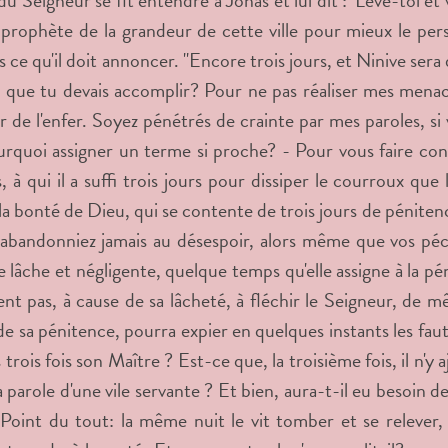
du Seigneur se fit entendre à Jonas et lui dit : 'Lève-toi et 
 prophète de la grandeur de cette ville pour mieux le pers
 ce qu'il doit annoncer. "Encore trois jours, et Ninive sera
 que tu devais accomplir? Pour ne pas réaliser mes menac
r de l'enfer. Soyez pénétrés de crainte par mes paroles, si
rquoi assigner un terme si proche? - Pour vous faire conna
s, à qui il a suffi trois jours pour dissiper le courroux que
la bonté de Dieu, qui se contente de trois jours de péniten
abandonniez jamais au désespoir, alors même que vos pé
e lâche et négligente, quelque temps qu'elle assigne à la pé
ent pas, à cause de sa lâcheté, à fléchir le Seigneur, de m
 de sa pénitence, pourra expier en quelques instants les f
 trois fois son Maître ? Est-ce que, la troisième fois, il n'y
a parole d'une vile servante ? Et bien, aura-t-il eu besoin 
Point du tout: la même nuit le vit tomber et se relever, r