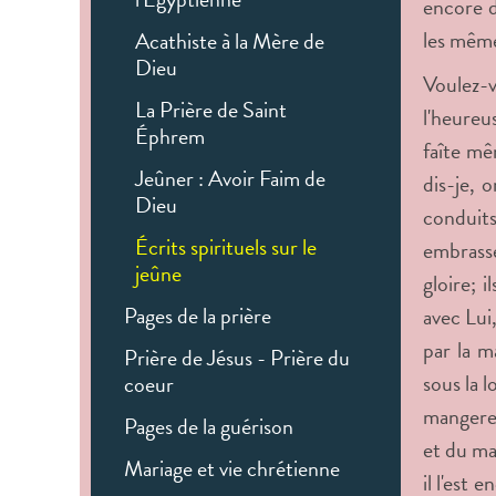
encore d
les même
Acathiste à la Mère de
Dieu
Voulez-v
La Prière de Saint
l'heureus
Éphrem
faîte mê
Jeûner : Avoir Faim de
dis-je, 
Dieu
conduits
Écrits spirituels sur le
embrasse
jeûne
gloire; 
Pages de la prière
avec Lui,
par la m
Prière de Jésus - Prière du
sous la 
coeur
mangerez
Pages de la guérison
et du mal
Mariage et vie chrétienne
il l'est 