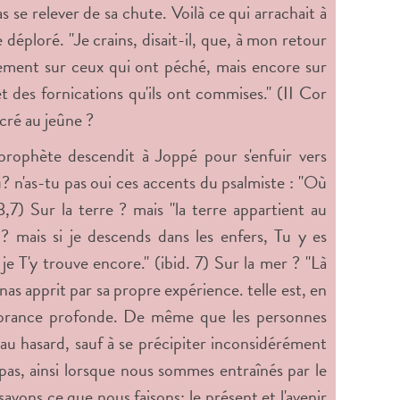
s se relever de sa chute. Voilà ce qui arrachait à
 déploré. "Je crains, disait-il, que, à mon retour
ulement sur ceux qui ont péché, mais encore sur
t des fornications qu'ils ont commises." (II Cor
cré au jeûne ?
prophète descendit à Joppé pour s'enfuir vers
? n'as-tu pas oui ces accents du psalmiste : "Où
8,7) Sur la terre ? mais "la terre appartient au
? mais si je descends dans les enfers, Tu y es
 je T'y trouve encore." (ibid. 7) Sur la mer ? "Là
nas apprit par sa propre expérience. telle est, en
ignorance profonde. De même que les personnes
au hasard, sauf à se précipiter inconsidérément
 pas, ainsi lorsque nous sommes entraînés par le
avons ce que nous faisons; le présent et l'avenir