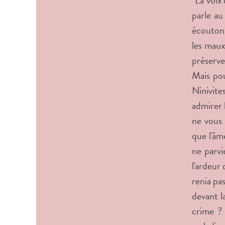
"La voix 
parle au
écoutons
les maux
préserve
Mais pou
Ninivite
admirer 
ne vous 
que l'âm
ne parvi
l'ardeur
renia pas
devant l
crime ? 