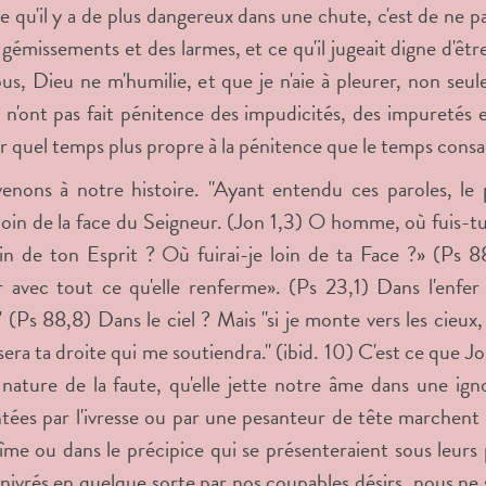
e qu'il y a de plus dangereux dans une chute, c'est de ne pa
 gémissements et des larmes, et ce qu'il jugeait digne d'être
us, Dieu ne m'humilie, et que je n'aie à pleurer, non se
 n'ont pas fait pénitence des impudicités, des impuretés e
r quel temps plus propre à la pénitence que le temps consa
enons à notre histoire. "Ayant entendu ces paroles, le 
 loin de la face du Seigneur. (Jon 1,3) O homme, où fuis-tu
loin de ton Esprit ? Où fuirai-je loin de ta Face ?» (Ps 8
 avec tout ce qu'elle renferme». (Ps 23,1) Dans l'enfer 
" (Ps 88,8) Dans le ciel ? Mais "si je monte vers les cieux,
sera ta droite qui me soutiendra." (ibid. 10) C'est ce que Jo
a nature de la faute, qu'elle jette notre âme dans une 
ées par l'ivresse ou par une pesanteur de tête marchent 
bîme ou dans le précipice qui se présenteraient sous leurs
nivrés en quelque sorte par nos coupables désirs, nous ne s