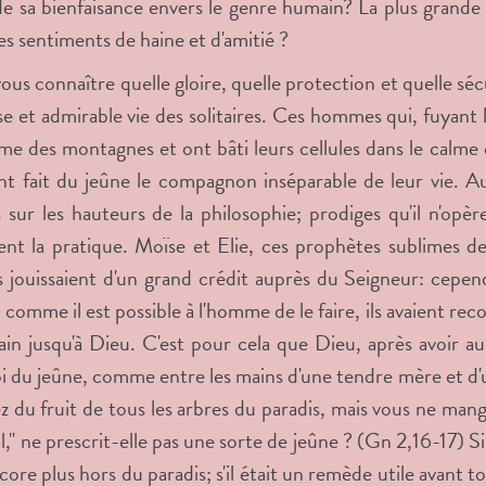
e sa bienfaisance envers le genre humain? La plus grande 
s sentiments de haine et d'amitié ?
ous connaître quelle gloire, quelle protection et quelle s
e et admirable vie des solitaires. Ces hommes qui, fuyant loi
me des montagnes et ont bâti leurs cellules dans le calme 
ont fait du jeûne le compagnon inséparable de leur vie. Aus
 sur les hauteurs de la philosophie; prodiges qu'il n'opèr
nt la pratique. Moïse et Elie, ces prophètes sublimes de
ils jouissaient d'un grand crédit auprès du Seigneur: cepend
 comme il est possible à l'homme de le faire, ils avaient rec
ain jusqu'à Dieu. C'est pour cela que Dieu, après avoir
loi du jeûne, comme entre les mains d'une tendre mère et d'u
 du fruit de tous les arbres du paradis, mais vous ne mange
," ne prescrit-elle pas une sorte de jeûne ? (Gn 2,16-17) Si 
encore plus hors du paradis; s'il était un remède utile avant 