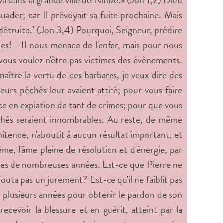
va dans la grande ville de Ninive.'» (Jon 1,2) Dieu
uader; car Il prévoyait sa fuite prochaine. Mais
 détruite." (Jon 3,4) Pourquoi, Seigneur, prédire
es! - Il nous menace de l'enfer, mais pour nous
 vous voulez n'être pas victimes des évènements.
ître la vertu de ces barbares, je veux dire des
 leurs péchés leur avaient attiré; pour vous faire
ce en expiation de tant de crimes; pour que vous
chés seraient innombrables. Au reste, de même
nitence, n'aboutit à aucun résultat important, et
ême, l'âme pleine de résolution et d'énergie, par
autes de nombreuses années. Est-ce que Pierre ne
 ajouta pas un jurement? Est-ce qu'il ne faiblit pas
de plusieurs années pour obtenir le pardon de son
ecevoir la blessure et en guérit, atteint par la