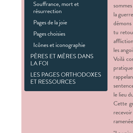
Souffrance, mort et
sommes b
résurrection
la guerr
Pages de la joie
démons et
tu retou
Pages choisies
afflictio
Icônes et iconographie
les ango
PÈRES ET MÈRES DANS
Voilà co
LA FOI
pratique
LES PAGES ORTHODOXES
rappelan
ET RESSOURCES
sentence
le lieu d
Cette gr
recevoir
ramenée à