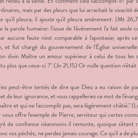
et rendu à la santé. Et comment cela s'accomplit-il? par 
dinaires, mais par des pleurs que lui arrachait la vivacité d
re qu'il pleura; il ajoute qu'il pleura amèrement. (Mt 26
e la parole humaine: l'issue de l'événement l'a fait seule
ar aucune faute n'est comparable à l'apostasie; après cet
, et fut chargé du gouvernement de l'Église universelle
on divin Maître un amour supérieur à celui de tous les aut
tu plus que ceux-ci ?" (Jn 21,15) Or nulle question n'était
iez peut-être tentés de dire que Dieu a eu raison de pa
et de leur ignorance, et vous rappelleriez ce mot de l'évangé
aître et qui ne l'accomplit pas, sera légèrement châtié." (
 vous offre l'exemple de Pierre, serviteur qui certes conna
ré de confiance néanmoins il remonte, quoique s'étant 
onc vos péchés, ne perdez jamais courage. Ce qu'il a de plus