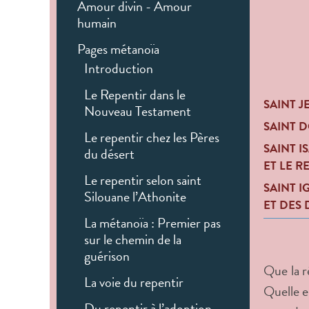
Amour divin - Amour
humain
Pages métanoïa
Introduction
Le Repentir dans le
SAINT 
Nouveau Testament
SAINT D
Le repentir chez les Pères
SAINT I
du désert
ET LE R
Le repentir selon saint
SAINT I
Silouane l’Athonite
ET DES
La métanoïa : Premier pas
sur le chemin de la
guérison
Que la r
La voie du repentir
Quelle en
Du repentir à l’adoption