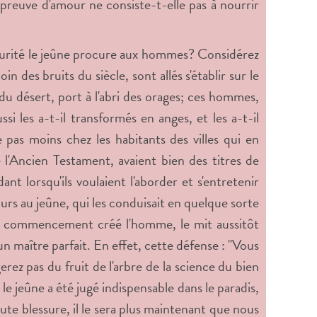
preuve d'amour ne consiste-t-elle pas à nourrir
écurité le jeûne procure aux hommes? Considérez
n des bruits du siècle, sont allés s'établir sur le
du désert, port à l'abri des orages; ces hommes,
si les a-t-il transformés en anges, et les a-t-il
e pas moins chez les habitants des villes qui en
 l'Ancien Testament, avaient bien des titres de
ant lorsqu'ils voulaient l'aborder et s'entretenir
ours au jeûne, qui les conduisait en quelque sorte
 au commencement créé l'homme, le mit aussitôt
n maître parfait. En effet, cette défense : "Vous
rez pas du fruit de l'arbre de la science du bien
le jeûne a été jugé indispensable dans le paradis,
toute blessure, il le sera plus maintenant que nous