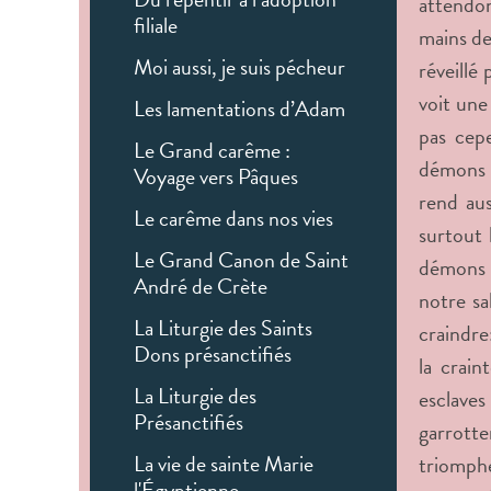
attendon
filiale
mains de
Moi aussi, je suis pécheur
réveillé
voit une
Les lamentations d’Adam
pas cepe
Le Grand carême :
démons q
Voyage vers Pâques
rend au
Le carême dans nos vies
surtout 
Le Grand Canon de Saint
démons n
André de Crète
notre sa
La Liturgie des Saints
craindre
Dons présanctifiés
la crain
La Liturgie des
esclaves
Présanctifiés
garrotte
La vie de sainte Marie
triomphe
l'Égyptienne