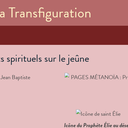
Aller au
a Transfiguration
contenu
principal
s spirituels sur le jeûne
Icône du Prophète Élie au dés