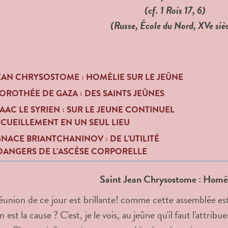
(cf. 1 Rois 17, 6)
(Russe, École du Nord, XVe siè
JEAN CHRYSOSTOME : HOMÉLIE SUR LE JEÛNE
OROTHÉE DE GAZA : DES SAINTS JEÛNES
SAAC LE SYRIEN : SUR LE JEUNE CONTINUEL
ECUEILLEMENT EN UN SEUL LIEU
GNACE BRIANTCHANINOV : DE L’UTILITÉ
 DANGERS DE L’ASCÈSE CORPORELLE
Saint Jean Chrysostome : Homéli
éunion de ce jour est brillante! comme cette assemblée est
 est la cause ? C'est, je le vois, au jeûne qu'il faut l'attri