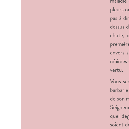
maladie 
pleurs or
pas à di
dessus d
chute, c
première
envers s
m'aimes-
vertu.
Vous ser
barbarie 
de son m
Seigneur
quel deg
soient d