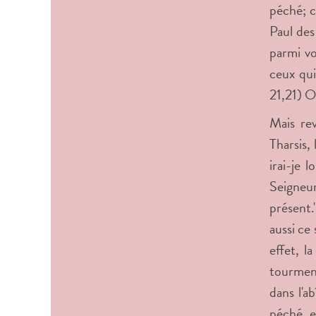
péché; c
Paul des
parmi vo
ceux qui
21,21) O
Mais rev
Tharsis,
irai-je 
Seigneur
présent.
aussi ce 
effet, l
tourment
dans l'a
péché, e