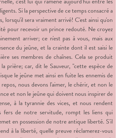
elle, c'est lui qui ramène aujourd'hui entre les
gligents. Si la perspective de ce temps consacré a
 lorsqu'il sera vraiment arrivé! C'est ainsi qu'on
vité pour recevoir un prince redouté. Ne croyez
nement arriver; ce n'est pas à vous, mais aux
ence du jeûne, et la crainte dont il est saisi le
nière ses membres de chaînes. Cela se produit
a prière; car, dit le Sauveur, "cette espèce de
isque le jeûne met ainsi en fuite les ennemis de
 repos, nous devons l'aimer, le chérir, et non le
ance et non le jeûne qui doivent nous inspirer de
ense, à la tyrannie des vices, et nous rendent
s fers de notre servitude, rompt les liens qui
met en possession de notre antique liberté. S'il
 rend à la liberté, quelle preuve réclamerez-vous