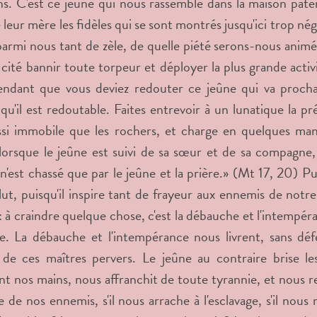
s. C'est ce jeûne qui nous rassemble dans la maison patern
 leur mère les fidèles qui se sont montrés jusqu'ici trop né
 parmi nous tant de zèle, de quelle piété serons-nous animés,
 cité bannir toute torpeur et déployer la plus grande acti
ndant que vous deviez redouter ce jeûne qui va prochai
u'il est redoutable. Faites entrevoir à un lunatique la prés
ssi immobile que les rochers, et charge en quelques ma
lorsque le jeûne est suivi de sa sœur et de sa compagne, l
'est chassé que par le jeûne et la prière.» (Mt 17, 20) Pu
lut, puisqu'il inspire tant de frayeur aux ennemis de notre
: à craindre quelque chose, c'est la débauche et l'intempér
te. La débauche et l'intempérance nous livrent, sans déf
 de ces maîtres pervers. Le jeûne au contraire brise le
nt nos mains, nous affranchit de toute tyrannie, et nous re
 de nos ennemis, s'il nous arrache à l'esclavage, s'il nous