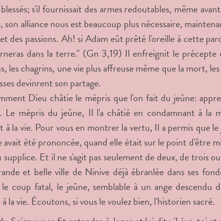
lessés; s'il fournissait des armes redoutables, même avant
e, son alliance nous est beaucoup plus nécessaire, maintenan
 des passions. Ah! si Adam eût prêté l'oreille à cette parole
rneras dans la terre." (Gn 3,19) Il enfreignit le précepte 
ns, les chagrins, une vie plus affreuse même que la mort, les 
isses devinrent son partage.
mment Dieu châtie le mépris que l'on fait du jeûne: app
. Le mépris du jeûne, Il l'a châtié en condamnant à la 
t à la vie. Pour vous en montrer la vertu, Il a permis que le
 avait été prononcée, quand elle était sur le point d'être mi
u supplice. Et il ne s'agit pas seulement de deux, de trois o
ande et belle ville de Ninive déjà ébranlée dans ses fon
 le coup fatal, le jeûne, semblable à un ange descendu du 
 la vie. Écoutons, si vous le voulez bien, l'historien sacré.