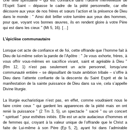
Une telle spiritualité – qui est confiance dans l’œuvre merveilleuse de
l’Esprit Saint – dépasse le cadre de la piété personnelle, car elle
découvre aux yeux de nos frères et sœurs l’action et la présence de Dieu
dans le monde : " Ainsi doit briller votre lumière aux yeux des hommes,
pour que, voyant vos bonnes œuvres, ils en rendent gloire à votre Père
qui est dans les cieux " (Mt 5, 16). […]
L’épiclèse communautaire
Lorsque cet acte de confiance et de foi, cette offrande que l’homme fait à
Dieu de lui-même selon la parole de l’Apôtre : " Je vous exhorte, frères, à
vous offrir vous-mêmes en sacrifice vivant, saint et agréable à Dieu "
(Rm 12, 1) n’est pas seulement un acte personnel, lorsqu’une
communauté entière – se dépouillant de toute ambition tribale – s’offre à
Dieu dans l’attente confiante de la descente du Saint Esprit et de la
manifestation de la sainte puissance de Dieu dans sa vie, cela s’appelle
Divine liturgie.
La liturgie eucharistique n’est pas, en effet, comme voudraient nous le
faire croire ceux " qui gardent les apparences de la piété mais en ont
renié la puissance " (2 Tm 3, 5), un spectacle " sacré " ou un concert
" spirituel " pour esthètes initiés. Elle est un acte audacieux d’hommes et
de femmes qui, croyant à la valeur unique de l’offrande que le Christ a
faite de Lui-même à son Père (Ep 5, 2), ayant foi dans l’admirable