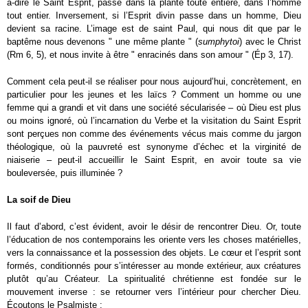
à-dire le Saint Esprit, passe dans la plante toute entière, dans l’homme
tout entier. Inversement, si l’Esprit divin passe dans un homme, Dieu
devient sa racine. L’image est de saint Paul, qui nous dit que par le
baptême nous devenons " une même plante " (
sumphytoi
) avec le Christ
(Rm 6, 5), et nous invite à être " enracinés dans son amour " (Ép 3, 17).
Comment cela peut-il se réaliser pour nous aujourd’hui, concrètement, en
particulier pour les jeunes et les laïcs ? Comment un homme ou une
femme qui a grandi et vit dans une société sécularisée – où Dieu est plus
ou moins ignoré, où l’incarnation du Verbe et la visitation du Saint Esprit
sont perçues non comme des événements vécus mais comme du jargon
théologique, où la pauvreté est synonyme d’échec et la virginité de
niaiserie – peut-il accueillir le Saint Esprit, en avoir toute sa vie
bouleversée, puis illuminée ?
La soif de Dieu
Il faut d’abord, c’est évident, avoir le désir de rencontrer Dieu. Or, toute
l’éducation de nos contemporains les oriente vers les choses matérielles,
vers la connaissance et la possession des objets. Le cœur et l’esprit sont
formés, conditionnés pour s’intéresser au monde extérieur, aux créatures
plutôt qu’au Créateur. La spiritualité chrétienne est fondée sur le
mouvement inverse : se retourner vers l’intérieur pour chercher Dieu.
Écoutons le Psalmiste :