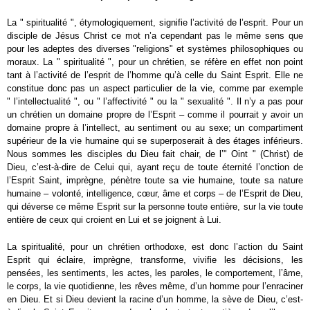
La " spiritualité ", étymologiquement, signifie l’activité de l’esprit. Pour un
disciple de Jésus Christ ce mot n’a cependant pas le même sens que
pour les adeptes des diverses "religions" et systèmes philosophiques ou
moraux. La " spiritualité ", pour un chrétien, se réfère en effet non point
tant à l’activité de l’esprit de l’homme qu’à celle du Saint Esprit. Elle ne
constitue donc pas un aspect particulier de la vie, comme par exemple
" l’intellectualité ", ou " l’affectivité " ou la " sexualité ". Il n’y a pas pour
un chrétien un domaine propre de l’Esprit – comme il pourrait y avoir un
domaine propre à l’intellect, au sentiment ou au sexe; un compartiment
supérieur de la vie humaine qui se superposerait à des étages inférieurs.
Nous sommes les disciples du Dieu fait chair, de l’" Oint " (Christ) de
Dieu, c’est-à-dire de Celui qui, ayant reçu de toute éternité l’onction de
l’Esprit Saint, imprègne, pénètre toute sa vie humaine, toute sa nature
humaine – volonté, intelligence, cœur, âme et corps – de l’Esprit de Dieu,
qui déverse ce même Esprit sur la personne toute entière, sur la vie toute
entière de ceux qui croient en Lui et se joignent à Lui.
La spiritualité, pour un chrétien orthodoxe, est donc l’action du Saint
Esprit qui éclaire, imprègne, transforme, vivifie les décisions, les
pensées, les sentiments, les actes, les paroles, le comportement, l’âme,
le corps, la vie quotidienne, les rêves même, d’un homme pour l’enraciner
en Dieu. Et si Dieu devient la racine d’un homme, la sève de Dieu, c’est-