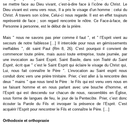
se mettre face au Dieu vivant, c’est-à-dire face à l’icône du Christ. Le
Dieu vivant est venu vers nous, Il a pris le visage d’un homme : celui du
Christ. À travers son icône, Celui-ci nous regarde. Il est en effet toujours
représenté de face ; son regard rencontre le nôtre. Ce Face-à-face, de
Personne à personne, est le début de la prière.
Mais " nous ne savons pas prier comme il faut ", et " l’Esprit vient au
secours de notre faiblesse [...] Il intercède pour nous en gémissements
ineffables ", dit saint Paul (Rm 8, 26). C’est pourquoi il convient de
commencer toute prière, mais aussi toute entreprise, toute journée, par
une invocation au Saint Esprit. Saint Basile, dans son
Traité du Saint
Esprit
, écrit que " c’est le Saint Esprit qui éclaire le visage du Christ qui,
Lui, nous fait connaître le Père ". L’invocation au Saint esprit nous
conduit donc vers une prière trinitaire. Prier, c’est aller à la rencontre des
deux " mains " que nous tend le Père : le Fils qui est venu vers nous en
se faisant homme et en nous parlant avec une bouche d’homme, et
l’Esprit qui est descendu sur chacun de nous, rassemblés en Église,
sous forme de langues de feu, le jour de la Pentecôte. Prier, c’est donc
écouter la Parole du Fils et invoquer la présence de l’Esprit. C’est
acquérir l’Esprit pour rencontrer le Fils et connaître le Père. […]
Orthodoxie et orthopraxie