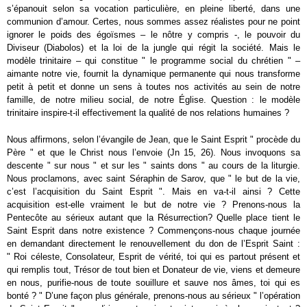
s’épanouit selon sa vocation particulière, en pleine liberté, dans une
communion d’amour. Certes, nous sommes assez réalistes pour ne point
ignorer le poids des égoïsmes – le nôtre y compris -, le pouvoir du
Diviseur (Diabolos) et la loi de la jungle qui régit la société. Mais le
modèle trinitaire – qui constitue " le programme social du chrétien " –
aimante notre vie, fournit la dynamique permanente qui nous transforme
petit à petit et donne un sens à toutes nos activités au sein de notre
famille, de notre milieu social, de notre Église. Question : le modèle
trinitaire inspire-t-il effectivement la qualité de nos relations humaines ?
Nous affirmons, selon l’évangile de Jean, que le Saint Esprit " procède du
Père " et que le Christ nous l’envoie (Jn 15, 26). Nous invoquons sa
descente " sur nous " et sur les " saints dons " au cours de la liturgie.
Nous proclamons, avec saint Séraphin de Sarov, que " le but de la vie,
c’est l’acquisition du Saint Esprit ". Mais en va-t-il ainsi ? Cette
acquisition est-elle vraiment le but de notre vie ? Prenons-nous la
Pentecôte au sérieux autant que la Résurrection? Quelle place tient le
Saint Esprit dans notre existence ? Commençons-nous chaque journée
en demandant directement le renouvellement du don de l’Esprit Saint :
" Roi céleste, Consolateur, Esprit de vérité, toi qui es partout présent et
qui remplis tout, Trésor de tout bien et Donateur de vie, viens et demeure
en nous, purifie-nous de toute souillure et sauve nos âmes, toi qui es
bonté ? " D’une façon plus générale, prenons-nous au sérieux " l’opération