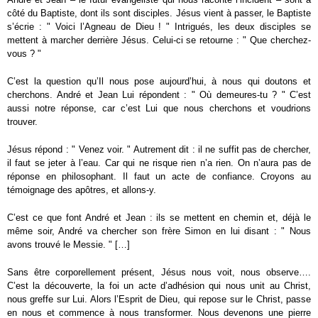
côté du Baptiste, dont ils sont disciples. Jésus vient à passer, le Baptiste
s’écrie : " Voici l’Agneau de Dieu ! " Intrigués, les deux disciples se
mettent à marcher derrière Jésus. Celui-ci se retourne : " Que cherchez-
vous ? "
C’est la question qu’Il nous pose aujourd’hui, à nous qui doutons et
cherchons. André et Jean Lui répondent : " Où demeures-tu ? " C’est
aussi notre réponse, car c’est Lui que nous cherchons et voudrions
trouver.
Jésus répond : " Venez voir. " Autrement dit : il ne suffit pas de chercher,
il faut se jeter à l’eau. Car qui ne risque rien n’a rien. On n’aura pas de
réponse en philosophant. Il faut un acte de confiance. Croyons au
témoignage des apôtres, et allons-y.
C’est ce que font André et Jean : ils se mettent en chemin et, déjà le
même soir, André va chercher son frère Simon en lui disant : " Nous
avons trouvé le Messie. " […]
Sans être corporellement présent, Jésus nous voit, nous observe….
C’est la découverte, la foi un acte d’adhésion qui nous unit au Christ,
nous greffe sur Lui. Alors l’Esprit de Dieu, qui repose sur le Christ, passe
en nous et commence à nous transformer. Nous devenons une pierre