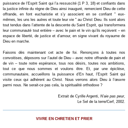
puissance de l’Esprit Saint qui l’a ressuscité (1 P 3, 18) et confiants dans
la justice infinie du règne de Dieu ainsi inauguré, remercient Dieu de cette
offrande, en font eucharistie et s’y associent en se confiant " eux-
mêmes, les uns les autres et toute leur vie " au Christ Dieu. Ils sont alors
tout tendus dans l’attente de la descente du Saint Esprit, qui transformera
leur communauté tout entière – avec le pain et le vin qu’ils reçoivent – en
espace de liberté, de justice et d’amour, en signe vivant du royaume de
Dieu en marche.
Faisons dès maintenant cet acte de foi. Renonçons à toutes nos
convoitises, déposons sur l’autel de Dieu – avec notre offrande de pain et
de vin – toute notre espérance, tous nos désirs, toutes nos ambitions,
tout ce que nous sommes et voulons être. Et, par une épiclèse,
communautaire, accueillons la puissance d’En haut, l’Esprit Saint qui
visite ceux qui adhèrent au Christ. Nous verrons alors Dieu à l’œuvre
parmi nous. Ne serait-ce pas cela, la spiritualité orthodoxe ?
Extrait de
Cyrille Argenti,
N’aie pas peur
,
Le Sel de la terre/Cerf, 2002.
VIVRE EN CHRETIEN ET PRIER