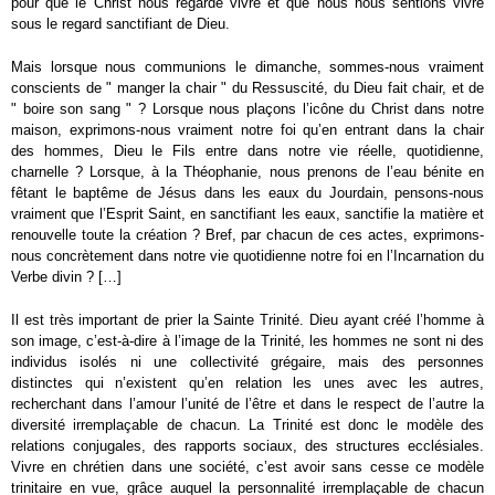
pour que le Christ nous regarde vivre et que nous nous sentions vivre
sous le regard sanctifiant de Dieu.
Mais lorsque nous communions le dimanche, sommes-nous vraiment
conscients de " manger la chair " du Ressuscité, du Dieu fait chair, et de
" boire son sang " ? Lorsque nous plaçons l’icône du Christ dans notre
maison, exprimons-nous vraiment notre foi qu’en entrant dans la chair
des hommes, Dieu le Fils entre dans notre vie réelle, quotidienne,
charnelle ? Lorsque, à la Théophanie, nous prenons de l’eau bénite en
fêtant le baptême de Jésus dans les eaux du Jourdain, pensons-nous
vraiment que l’Esprit Saint, en sanctifiant les eaux, sanctifie la matière et
renouvelle toute la création ? Bref, par chacun de ces actes, exprimons-
nous concrètement dans notre vie quotidienne notre foi en l’Incarnation du
Verbe divin ? […]
Il est très important de prier la Sainte Trinité. Dieu ayant créé l’homme à
son image, c’est-à-dire à l’image de la Trinité, les hommes ne sont ni des
individus isolés ni une collectivité grégaire, mais des personnes
distinctes qui n’existent qu’en relation les unes avec les autres,
recherchant dans l’amour l’unité de l’être et dans le respect de l’autre la
diversité irremplaçable de chacun. La Trinité est donc le modèle des
relations conjugales, des rapports sociaux, des structures ecclésiales.
Vivre en chrétien dans une société, c’est avoir sans cesse ce modèle
trinitaire en vue, grâce auquel la personnalité irremplaçable de chacun