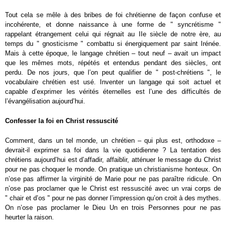
Tout cela se mêle à des bribes de foi chrétienne de façon confuse et
incohérente, et donne naissance à une forme de " syncrétisme "
rappelant étrangement celui qui régnait au II
e
siècle de notre ère, au
temps du " gnosticisme " combattu si énergiquement par saint Irénée.
Mais à cette époque, le langage chrétien – tout neuf – avait un impact
que les mêmes mots, répétés et entendus pendant des siècles, ont
perdu. De nos jours, que l’on peut qualifier de " post-chrétiens ", le
vocabulaire chrétien est usé. Inventer un langage qui soit actuel et
capable d’exprimer les vérités éternelles est l’une des difficultés de
l’évangélisation aujourd’hui.
Confesser la foi en Christ ressuscité
Comment, dans un tel monde, un chrétien – qui plus est, orthodoxe –
devrait-il exprimer sa foi dans la vie quotidienne ? La tentation des
chrétiens aujourd’hui est d’affadir, affaiblir, atténuer le message du Christ
pour ne pas choquer le monde. On pratique un christianisme honteux. On
n’ose pas affirmer la virginité de Marie pour ne pas paraître ridicule. On
n’ose pas proclamer que le Christ est ressuscité avec un vrai corps de
" chair et d’os " pour ne pas donner l’impression qu’on croit à des mythes.
On n’ose pas proclamer le Dieu Un en trois Personnes pour ne pas
heurter la raison.