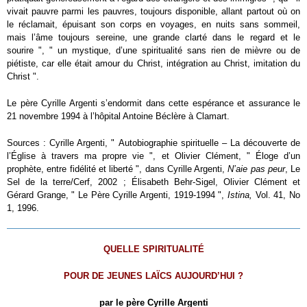
vivait pauvre parmi les pauvres, toujours disponible, allant partout où on
le réclamait, épuisant son corps en voyages, en nuits sans sommeil,
mais l’âme toujours sereine, une grande clarté dans le regard et le
sourire ", " un mystique, d’une spiritualité sans rien de mièvre ou de
piétiste, car elle était amour du Christ, intégration au Christ, imitation du
Christ "
.
Le père Cyrille Argenti s’endormit dans cette espérance et assurance le
21 novembre 1994 à l’hôpital Antoine Béclère à Clamart.
Sources : Cyrille Argenti, " Autobiographie spirituelle – La découverte de
l’Église à travers ma propre vie ", et Olivier Clément, " Éloge d’un
prophète, entre fidélité et liberté ", dans Cyrille Argenti,
N’aie pas peur
, Le
Sel de la terre/Cerf, 2002 ;
Élisabeth Behr-Sigel, Olivier Clément et
Gérard Grange, " Le Père Cyrille Argenti, 1919-1994 ",
Istina,
Vol. 41, N
o
1, 1996.
QUELLE SPIRITUALITÉ
POUR DE JEUNES LAÏCS AUJOURD’HUI ?
par le père Cyrille Argenti