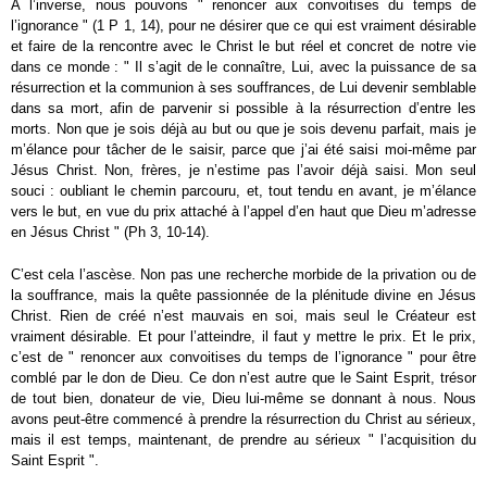
À l’inverse, nous pouvons " renoncer aux convoitises du temps de
l’ignorance " (1 P 1, 14), pour ne désirer que ce qui est vraiment désirable
et faire de la rencontre avec le Christ le but réel et concret de notre vie
dans ce monde : " Il s’agit de le connaître, Lui, avec la puissance de sa
résurrection et la communion à ses souffrances, de Lui devenir semblable
dans sa mort, afin de parvenir si possible à la résurrection d’entre les
morts. Non que je sois déjà au but ou que je sois devenu parfait, mais je
m’élance pour tâcher de le saisir, parce que j’ai été saisi moi-même par
Jésus Christ. Non, frères, je n’estime pas l’avoir déjà saisi. Mon seul
souci : oubliant le chemin parcouru, et, tout tendu en avant, je m’élance
vers le but, en vue du prix attaché à l’appel d’en haut que Dieu m’adresse
en Jésus Christ " (Ph 3, 10-14).
C’est cela l’ascèse. Non pas une recherche morbide de la privation ou de
la souffrance, mais la quête passionnée de la plénitude divine en Jésus
Christ. Rien de créé n’est mauvais en soi, mais seul le Créateur est
vraiment désirable. Et pour l’atteindre, il faut y mettre le prix. Et le prix,
c’est de " renoncer aux convoitises du temps de l’ignorance " pour être
comblé par le don de Dieu. Ce don n’est autre que le Saint Esprit, trésor
de tout bien, donateur de vie, Dieu lui-même se donnant à nous. Nous
avons peut-être commencé à prendre la résurrection du Christ au sérieux,
mais il est temps, maintenant, de prendre au sérieux " l’acquisition du
Saint Esprit ".