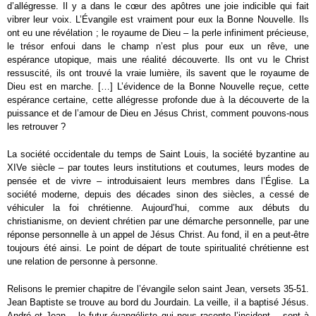
d’allégresse. Il y a dans le cœur des apôtres une joie indicible qui fait
vibrer leur voix. L’Évangile est vraiment pour eux la Bonne Nouvelle. Ils
ont eu une révélation ; le royaume de Dieu – la perle infiniment précieuse,
le trésor enfoui dans le champ n’est plus pour eux un rêve, une
espérance utopique, mais une réalité découverte. Ils ont vu le Christ
ressuscité, ils ont trouvé la vraie lumière, ils savent que le royaume de
Dieu est en marche. […] L’évidence de la Bonne Nouvelle reçue, cette
espérance certaine, cette allégresse profonde due à la découverte de la
puissance et de l’amour de Dieu en Jésus Christ, comment pouvons-nous
les retrouver ?
La société occidentale du temps de Saint Louis, la société byzantine au
XIV
e
siècle – par toutes leurs institutions et coutumes, leurs modes de
pensée et de vivre – introduisaient leurs membres dans l’Église. La
société moderne, depuis des décades sinon des siècles, a cessé de
véhiculer la foi chrétienne. Aujourd’hui, comme aux débuts du
christianisme, on devient chrétien par une démarche personnelle, par une
réponse personnelle à un appel de Jésus Christ. Au fond, il en a peut-être
toujours été ainsi. Le point de départ de toute spiritualité chrétienne est
une relation de personne à personne.
Relisons le premier chapitre de l’évangile selon saint Jean, versets 35-51.
Jean Baptiste se trouve au bord du Jourdain. La veille, il a baptisé Jésus.
André et Jean – le futur évangéliste qui nous raconte l’incident – sont à