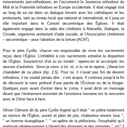
mouvements pan-orthodoxes, en l’occurrence la Jeunesse orthodoxe du
Midi et la Fraternité orthodoxe en Europe occidentale. Il était engagé tout
au long de sa vie dans un dialogue fervent avec les catholiques et les
protestants, tant au niveau local que national et international, et il joua un
rôle important dans le Conseil œcuménique des Églises. Il était
également engagé dans la radio des chrétiens à Marseille,
Dialogue
, la
Cimade, organisme protestant d’aide sociale, et l’Association chrétienne
– œcuménique – pour l’abolition de la torture (ACAT).
Pour le père Cyrille, chacun est responsable de vivre les sacrements
reçus dans l’Église. L’infidélité à ces sacrements entraîne la disparition
de l’Église.
Souvient-toi d’où tu es tombé : repens-toi et accomplis les
œuvres d’autrefois. Sinon je viens à toi, et, si tu ne te repens, j’ôterai ton
chandelier de sa place (Ap. 2,5).
Pour lui, il n’avait pas fini de devenir
orthodoxe, il ne voulait jamais dire : c’est acquis. Il continua jusqu’à la fin
de découvrir le sens profond d’une parole de l’Écriture ou de la liturgie.
Quelques jours avant d’entrer dans le coma, il avait dicté un message
disant que l’
événement essentiel
de l’existence humaine est le rencontre
avec le Christ face à face.
Olivier Clément dit du père Cyrille Argenti qu’il était " un prêtre totalement
au service de l’Église, ouvert et plein de joie, chaleureux envers tous ",
" un homme évangélique ", " un apôtre de la
philoxénia
, l’hospitalité qu’il
pratiquait généreusement à l’égard des étrangers et des immigrés ", qu’"
il