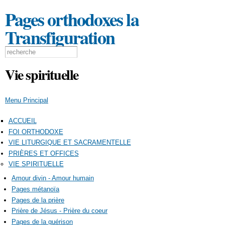
Aller au
Pages orthodoxes la
contenu
principal
Transfiguration
Formulaire de recherche
Search this site
Vie spirituelle
Menu Principal
ACCUEIL
FOI ORTHODOXE
VIE LITURGIQUE ET SACRAMENTELLE
PRIÈRES ET OFFICES
VIE SPIRITUELLE
Amour divin - Amour humain
Pages métanoïa
Pages de la prière
Prière de Jésus - Prière du coeur
Pages de la guérison