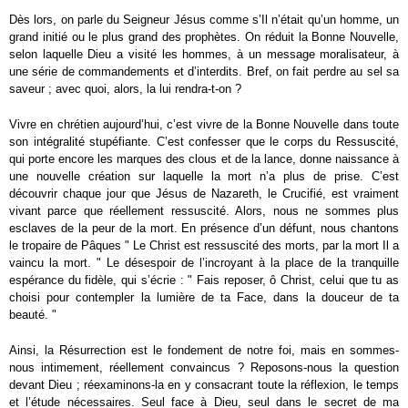
Dès lors, on parle du Seigneur Jésus comme s’Il n’était qu’un homme, un
grand initié ou le plus grand des prophètes. On réduit la Bonne Nouvelle,
selon laquelle Dieu a visité les hommes, à un message moralisateur, à
une série de commandements et d’interdits. Bref, on fait perdre au sel sa
saveur ; avec quoi, alors, la lui rendra-t-on ?
Vivre en chrétien aujourd’hui, c’est vivre de la Bonne Nouvelle dans toute
son intégralité stupéfiante. C’est confesser que le corps du Ressuscité,
qui porte encore les marques des clous et de la lance, donne naissance à
une nouvelle création sur laquelle la mort n’a plus de prise. C’est
découvrir chaque jour que Jésus de Nazareth, le Crucifié, est vraiment
vivant parce que réellement ressuscité. Alors, nous ne sommes plus
esclaves de la peur de la mort. En présence d’un défunt, nous chantons
le tropaire de Pâques " Le Christ est ressuscité des morts, par la mort Il a
vaincu la mort. " Le désespoir de l’incroyant à la place de la tranquille
espérance du fidèle, qui s’écrie : " Fais reposer, ô Christ, celui que tu as
choisi pour contempler la lumière de ta Face, dans la douceur de ta
beauté. "
Ainsi, la Résurrection est le fondement de notre foi, mais en sommes-
nous intimement, réellement convaincus ? Reposons-nous la question
devant Dieu ; réexaminons-la en y consacrant toute la réflexion, le temps
et l’étude nécessaires. Seul face à Dieu, seul dans le secret de ma