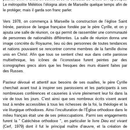
Le métropolite Mélétios l’éloigna alors de Marseille quelque temps afin de
le protéger, mais il garda son franc parler.
Vers 1978, on commença à Marseille la construction de l’église Saint
Irénée, paroisse de langue française fondée par le père Cyrille, et on y
ajouta une salle de réunion, ce qui permit de rassembler une communauté
de personnes de nationalités différentes. La salle de réunion donna une
image concrète du Royaume, lieu où des personnes de toutes tendances
et nations pouvaient se rencontrer comme membres de la famille divine
unis en Christ. Afin que tous se sentent chez eux dans cette paroisse
multiethnique, les icônes de l’iconostase furent peintes par des
iconographes grecs alors que les fresques des murs étaient faites par
des Russes.
Pasteur dévoué et attentif aux besoins de ses ouailles, le père Cyrille
cherchait avant tout à inspirer ses paroissiens et les participants à ses
nombreuses conférences et causeries à vivre pleinement leur foi dans la
vie de tous les jours. C’est ainsi que ses nombreux écrits visent avant
tout à rendre accessibles à tous les richesses de la foi, la théologie et la
vie liturgique orthodoxes. Ainsi l’inculturation de l’Église orthodoxe dans le
milieu français était une de ses préoccupations. Parmi ses engagements
furent la " Catéchèse orthodoxe ", en particulier le livre
Dieu est vivant
(Cerf, 1979) dont il fut le principal maître d’œuvre, et la création de