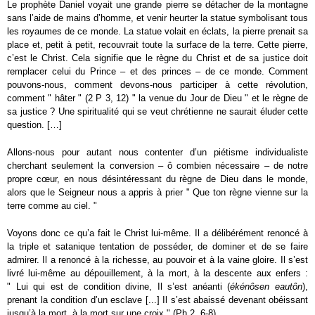
Le prophète Daniel voyait une grande pierre se détacher de la montagne
sans l’aide de mains d’homme, et venir heurter la statue symbolisant tous
les royaumes de ce monde. La statue volait en éclats, la pierre prenait sa
place et, petit à petit, recouvrait toute la surface de la terre. Cette pierre,
c’est le Christ. Cela signifie que le règne du Christ et de sa justice doit
remplacer celui du Prince – et des princes – de ce monde. Comment
pouvons-nous, comment devons-nous participer à cette révolution,
comment " hâter " (2 P 3, 12) " la venue du Jour de Dieu " et le règne de
sa justice ? Une spiritualité qui se veut chrétienne ne saurait éluder cette
question. […]
Allons-nous pour autant nous contenter d’un piétisme individualiste
cherchant seulement la conversion – ô combien nécessaire – de notre
propre cœur, en nous désintéressant du règne de Dieu dans le monde,
alors que le Seigneur nous a appris à prier " Que ton règne vienne sur la
terre comme au ciel. "
Voyons donc ce qu’a fait le Christ lui-même. Il a délibérément renoncé à
la triple et satanique tentation de posséder, de dominer et de se faire
admirer. Il a renoncé à la richesse, au pouvoir et à la vaine gloire. Il s’est
livré lui-même au dépouillement, à la mort, à la descente aux enfers :
" Lui qui est de condition divine, Il s’est anéanti (
ékénôsen eautôn
),
prenant la condition d’un esclave [...] Il s’est abaissé devenant obéissant
jusqu’à la mort, à la mort sur une croix " (Ph 2, 6-8).