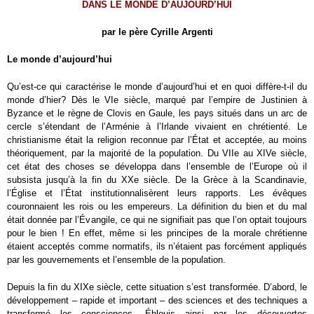
DANS LE MONDE D’AUJOURD’HUI
par le père Cyrille Argenti
Le monde d’aujourd’hui
Qu’est-ce qui caractérise le monde d’aujourd’hui et en quoi diffère-t-il du
monde d’hier? Dès le VI
e
siècle, marqué par l’empire de Justinien à
Byzance et le règne de Clovis en Gaule, les pays situés dans un arc de
cercle s’étendant de l’Arménie à l’Irlande vivaient en chrétienté. Le
christianisme était la religion reconnue par l’État et acceptée, au moins
théoriquement, par la majorité de la population. Du VII
e
au XIV
e
siècle,
cet état des choses se développa dans l’ensemble de l’Europe où il
subsista jusqu’à la fin du XX
e
siècle. De la Grèce à la Scandinavie,
l’Église et l’État institutionnalisèrent leurs rapports. Les évêques
couronnaient les rois ou les empereurs. La définition du bien et du mal
était donnée par l’Évangile, ce qui ne signifiait pas que l’on optait toujours
pour le bien ! En effet, même si les principes de la morale chrétienne
étaient acceptés comme normatifs, ils n’étaient pas forcément appliqués
par les gouvernements et l’ensemble de la population.
Depuis la fin du XIX
e
siècle, cette situation s’est transformée. D’abord, le
développement – rapide et important – des sciences et des techniques a
transformé les consciences. Éblouis ainsi par les découvertes