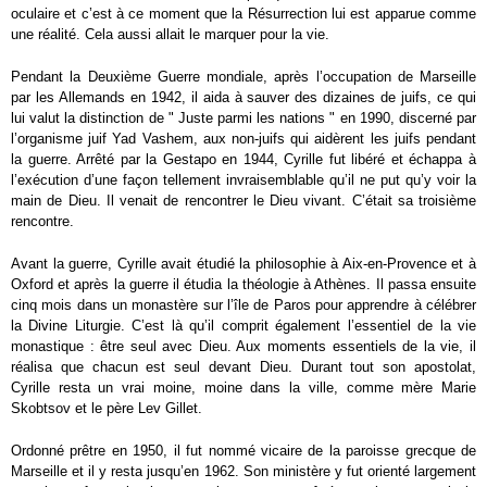
oculaire et c’est à ce moment que la Résurrection lui est apparue comme
une réalité. Cela aussi allait le marquer pour la vie.
Pendant la Deuxième Guerre mondiale, après l’occupation de Marseille
par les Allemands en 1942, il aida à sauver des dizaines de juifs, ce qui
lui valut la distinction de " Juste parmi les nations " en 1990, discerné par
l’organisme juif Yad Vashem, aux non-juifs qui aidèrent les juifs pendant
la guerre. Arrêté par la Gestapo en 1944, Cyrille fut libéré et échappa à
l’exécution d’une façon tellement invraisemblable qu’il ne put qu’y voir la
main de Dieu. Il venait de rencontrer le Dieu vivant. C’était sa troisième
rencontre.
Avant la guerre, Cyrille avait étudié la philosophie à Aix-en-Provence et à
Oxford et après la guerre il étudia la théologie à Athènes. Il passa ensuite
cinq mois dans un monastère sur l’île de Paros pour apprendre à célébrer
la Divine Liturgie. C’est là qu’il comprit également l’essentiel de la vie
monastique : être seul avec Dieu. Aux moments essentiels de la vie, il
réalisa que chacun est seul devant Dieu. Durant tout son apostolat,
Cyrille resta un vrai moine, moine dans la ville, comme mère Marie
Skobtsov et le père Lev Gillet.
Ordonné prêtre en 1950, il fut nommé vicaire de la paroisse grecque de
Marseille et il y resta jusqu’en 1962. Son ministère y fut orienté largement