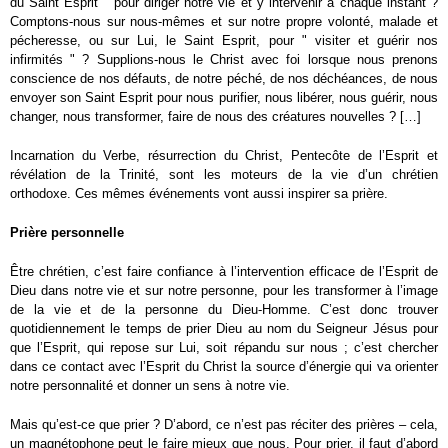
du Saint Esprit " pour diriger notre vie et y intervenir à chaque instant ?
Comptons-nous sur nous-mêmes et sur notre propre volonté, malade et
pécheresse, ou sur Lui, le Saint Esprit, pour " visiter et guérir nos
infirmités " ? Supplions-nous le Christ avec foi lorsque nous prenons
conscience de nos défauts, de notre péché, de nos déchéances, de nous
envoyer son Saint Esprit pour nous purifier, nous libérer, nous guérir, nous
changer, nous transformer, faire de nous des créatures nouvelles ? […]
Incarnation du Verbe, résurrection du Christ, Pentecôte de l’Esprit et
révélation de la Trinité, sont les moteurs de la vie d’un chrétien
orthodoxe. Ces mêmes événements vont aussi inspirer sa prière.
Prière personnelle
Être chrétien, c’est faire confiance à l’intervention efficace de l’Esprit de
Dieu dans notre vie et sur notre personne, pour les transformer à l’image
de la vie et de la personne du Dieu-Homme. C’est donc trouver
quotidiennement le temps de prier Dieu au nom du Seigneur Jésus pour
que l’Esprit, qui repose sur Lui, soit répandu sur nous ; c’est chercher
dans ce contact avec l’Esprit du Christ la source d’énergie qui va orienter
notre personnalité et donner un sens à notre vie.
Mais qu’est-ce que prier ? D’abord, ce n’est pas réciter des prières – cela,
un magnétophone peut le faire mieux que nous. Pour prier, il faut d’abord