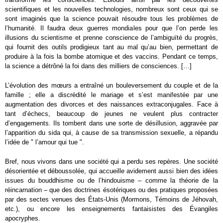
scientifiques et les nouvelles technologies, nombreux sont ceux qui se
sont imaginés que la science pouvait résoudre tous les problèmes de
l’humanité. Il faudra deux guerres mondiales pour que l’on perde les
illusions du scientisme et prenne conscience de l’ambiguïté du progrès,
qui fournit des outils prodigieux tant au mal qu’au bien, permettant de
produire à la fois la bombe atomique et des vaccins. Pendant ce temps,
la science a détrôné la foi dans des milliers de consciences. […]
L’évolution des mœurs a entraîné un bouleversement du couple et de la
famille ; elle a discrédité le mariage et s’est manifestée par une
augmentation des divorces et des naissances extraconjugales. Face à
tant d’échecs, beaucoup de jeunes ne veulent plus contracter
d’engagements. Ils tombent dans une sorte de désillusion, aggravée par
l’apparition du sida qui, à cause de sa transmission sexuelle, a répandu
l’idée de " l’amour qui tue ".
Bref, nous vivons dans une société qui a perdu ses repères. Une société
désorientée et déboussolée, qui accueille avidement aussi bien des idées
issues du bouddhisme ou de l’hindouisme – comme la théorie de la
réincarnation – que des doctrines ésotériques ou des pratiques proposées
par des sectes venues des États-Unis (Mormons, Témoins de Jéhovah,
etc.), ou encore les enseignements fantaisistes des Évangiles
apocryphes.