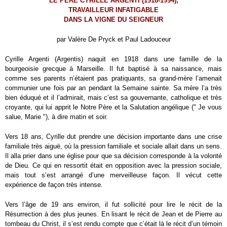
LE PÈRE CYRILLE ARGENTI (1918-1994),
TRAVAILLEUR INFATIGABLE
DANS LA VIGNE DU SEIGNEUR
par Valère De Pryck et Paul Ladouceur
Cyrille Argenti (Argentis) naquit en 1918 dans une famille de la
bourgeoisie grecque à Marseille. Il fut baptisé à sa naissance, mais
comme ses parents n’étaient pas pratiquants, sa grand-mère l’amenait
communier une fois par an pendant la Semaine sainte. Sa mère l’a très
bien éduqué et il l’admirait, mais c’est sa gouvernante, catholique et très
croyante, qui lui apprit le Notre Père et la Salutation angélique (" Je vous
salue, Marie "), à dire matin et soir.
Vers 18 ans, Cyrille dut prendre une décision importante dans une crise
familiale très aiguë, où la pression familiale et sociale allait dans un sens.
Il alla prier dans une église pour que sa décision corresponde à la volonté
de Dieu. Ce qui en ressortit était en opposition avec la pression sociale,
mais tout s’est arrangé d’une merveilleuse façon. Il vécut cette
expérience de façon très intense.
Vers l’âge de 19 ans environ, il fut sollicité pour lire le récit de la
Résurrection à des plus jeunes. En lisant le récit de Jean et de Pierre au
tombeau du Christ, il s’est rendu compte que c’était là le récit d’un témoin