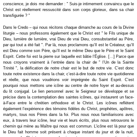
conscience, je dois me demander : " Suis-je intimement convaincu que le
Christ est réellement ressuscité dans son corps glorieux, dans sa chair
transfigurée ? "
Dans le Credo – qui nous récitons chaque dimanche au cours de la Divine
liturgie – nous professons également que le Christ est " le Fils unique de
Dieu, lumière de lumière, vrai Dieu de vrai Dieu, consubstantiel au Père,
par qui tout a été fait ". Par là, nous proclamons qu’Il est le Créateur, qu’Il
est Dieu comme son Père, qu’Il est le même Dieu que le Père et le Saint
Esprit. Cette foi est la pierre sur laquelle est bâtie l’Église. […] Parce que
nous croyons vraiment à l’entrée dans la chair de " l’Un de la Sainte
Trinité ", la déification de notre chair est le but de notre vie. C’est donc
toute notre existence dans la chair, c’est-à-dire toute notre vie quotidienne
et réelle, que nous voudrions voir imprégnée du Saint Esprit. C’est
pourquoi nous mettons une icône au centre de notre foyer et au-dessus
du lit conjugal. Le lien personnel avec le Seigneur se développe et se
précise dans la contemplation des saintes icônes, qui instaurent un face-
à-Face entre le chrétien orthodoxe et le Christ. Les icônes reflètent
également l’expérience des témoins fidèles du Christ, prophètes, apôtres,
martyrs, tous nos Pères dans la foi. Plus nous nous familiarisons avec
eux, à travers leur icône, leur vie et leurs écrits, plus nous retrouvons le
chemin qui mène au Maître qui nous est commun. L’icône est là pour que
le Dieu fait homme soit présent à chaque instant du jour et de la nuit,