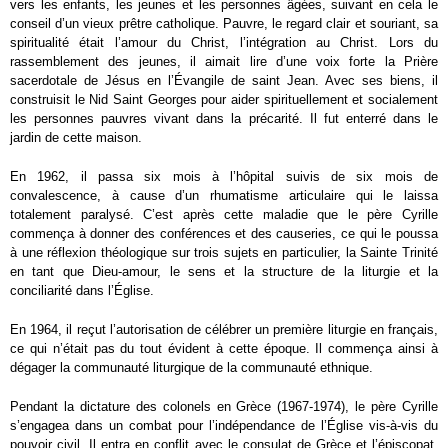
vers les enfants, les jeunes et les personnes âgées, suivant en cela le
conseil d’un vieux prêtre catholique. Pauvre, le regard clair et souriant, sa
spiritualité était l’amour du Christ, l’intégration au Christ. Lors du
rassemblement des jeunes, il aimait lire d’une voix forte la Prière
sacerdotale de Jésus en l’Évangile de saint Jean. Avec ses biens, il
construisit le Nid Saint Georges pour aider spirituellement et socialement
les personnes pauvres vivant dans la précarité. Il fut enterré dans le
jardin de cette maison.
En 1962, il passa six mois à l’hôpital suivis de six mois de
convalescence, à cause d’un rhumatisme articulaire qui le laissa
totalement paralysé. C’est après cette maladie que le père Cyrille
commença à donner des conférences et des causeries, ce qui le poussa
à une réflexion théologique sur trois sujets en particulier, la Sainte Trinité
en tant que Dieu-amour, le sens et la structure de la liturgie et la
conciliarité dans l’Église.
En 1964, il reçut l’autorisation de célébrer un première liturgie en français,
ce qui n’était pas du tout évident à cette époque. Il commença ainsi à
dégager la communauté liturgique de la communauté ethnique.
Pendant la dictature des colonels en Grèce (1967-1974), le père Cyrille
s’engagea dans un combat pour l’indépendance de l’Église vis-à-vis du
pouvoir civil. Il entra en conflit avec le consulat de Grèce et l’épiscopat.