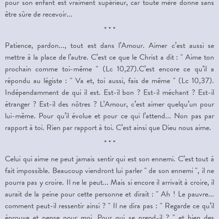
pour son enfant est vraiment supérieur, car toute mère donne sans
être sûre de recevoir...
* * *
Patience, pardon..., tout est dans l’Amour. Aimer c’est aussi se
mettre à la place de l’autre. C’est ce que le Christ a dit : " Aime ton
prochain comme toi-même " (Lc 10,27).C’est encore ce qu’il a
répondu au légiste : " Va et, toi aussi, fais de même " (Lc 10,37).
Indépendamment de qui il est. Est-il bon ? Est-il méchant ? Est-il
étranger ? Est-il des nôtres ? L’Amour, c’est aimer quelqu’un pour
lui-même. Pour qu’il évolue et pour ce qui l’attend... Non pas par
rapport à toi. Rien par rapport à toi. C’est ainsi que Dieu nous aime.
* * *
Celui qui aime ne peut jamais sentir qui est son ennemi. C’est tout à
fait impossible. Beaucoup viendront lui parler " de son ennemi ", il ne
pourra pas y croire. Il ne le peut... Mais si encore il arrivait à croire, il
aurait de la peine pour cette personne et dirait : " Ah ! Le pauvre...
comment peut-il ressentir ainsi ? " Il ne dira pas : " Regarde ce qu’il
éprouve et pense pour moi. Pour qui se prend-il ? " et bien des