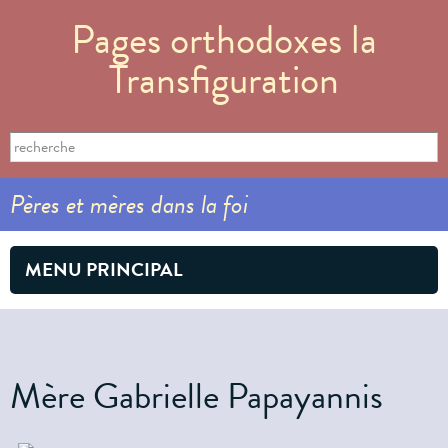
Aller au
Pages orthodoxes la
contenu
principal
Transfiguration
Formulaire de recherche
Search this site
Pères et mères dans la foi
MENU PRINCIPAL
Mère Gabrielle Papayannis