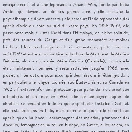
enseignement) et à une léproserie à Anand Wan, fondé par Baba
Amte, qui devient un de ses grands amis ; elle enseigne la
physiothérapie à divers endroits ; elle parcourt l’Inde répondant à des
appels d’aide du nord au sud du vaste pays. En 1958-1959, elle
passe onze mois à Uttar Kashi dans l’Himalaya, en pleine solitude,
près des sources du Gange et d’un grand monastère de moines
hindous. Elle entend l’appel de la vie monastique, quitte l’Inde en
août 1959 et entre au monastère orthodoxe de Marthe et de Marie à
Béthanie, alors en Jordanie. Mère Gavriilia (Gabrielle), comme elle
était maintenant nommée, y resta rattachée jusqu’en 1966, avec
plusieurs interruptions pour accomplir des missions à l’étranger, dont
en particulier une longue tournée aux États-Unis et au Canada en
1962 à l’invitation d’un ami protestant pour parler de la vie ascétique
orthodoxe, et en Inde en 1963, afin de témoigner auprès de
chrétiens se rendant en Inde en quête spirituelle. Installée à Sat Tal,
elle resta trois ans en Inde, mais, comme toujours, elle répond aux
appels qu’on lui lance : accompagner des malades, prononcer des
discours, témoigner de sa foi, en Europe, en Grèce, à Jérusalem, en
Iran, en Inde. Le 6 octobre 1966, atteinte de cataracte à l’œil