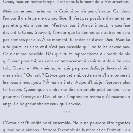
Croix, mais en même temps, il est dans la lumière de la Résurrection.
Mais on ne peut rester sur la Croix si on n’a pas d’amour. Car dans
l’amour il y a le germe du sacrifice. Il n’est pas possible d’aimer et ne
pas être prêts à donner. N’est-ce pas ? Arrivé à bout, le sacrifice
devient la Croix. Souvent, l’amour que tu donnes aux autres ne sera
pas compris par eux. À ce moment, tu restes seul avec Dieu. Mais lui
a toujours les siens et il n’est pas possible qu’il ne te les envoie pas.
Ce n’est pas possible. Dès que tu te rapprocheras du mode de vie
qu’il veut pour toi, les siens commenceront à venir tout de suite vers
toi... Que dire ! Moi-même, j’en suis perplexe. Jadis, je devais choisir
mes amis : " Qui sait ? Est-ce que cet ami, cette amie s’harmoniserait
le mieux à mes goûts ? À ma vie ? etc. Aujourd’hui, je n’éprouve plus
tel besoin. Quiconque viendra me dire un simple petit bonjour sera
pour moi l’envoyé de Dieu et on a l’impression même qu’il incarne un
ange. Le Seigneur choisit ceux qu’il envoie.
* * *
L’Amour et l’humilité vont ensemble. Nous ne pouvons être égoïstes
quand nous aimons. Prenons l’exemple de la mère et de l’enfant... du