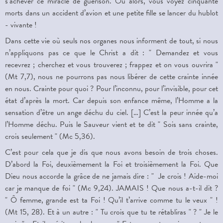
s’achever ce miracle de guérison. Ou alors, vous voyez cinquante
morts dans un accident d’avion et une petite fille se lancer du hublot
- vivante !
Dans cette vie où seuls nos organes nous informent de tout, si nous
n’appliquons pas ce que le Christ a dit : " Demandez et vous
recevrez ; cherchez et vous trouverez ; frappez et on vous ouvrira "
(Mt 7,7), nous ne pourrons pas nous libérer de cette crainte innée
en nous. Crainte pour quoi ? Pour l’inconnu, pour l’invisible, pour cet
état d’après la mort. Car depuis son enfance même, l’Homme a la
sensation d’être un ange déchu du ciel. […] C’est la peur innée qu’a
l’Homme déchu. Puis le Sauveur vient et te dit " Sois sans crainte,
crois seulement " (Mc 5,36).
C’est pour cela que je dis que nous avons besoin de trois choses.
D’abord la Foi, deuxièmement la Foi et troisièmement la Foi. Que
Dieu nous accorde la grâce de ne jamais dire : " Je crois ! Aide-moi
car je manque de foi " (Mc 9,24). JAMAIS ! Que nous a-t-il dit ?
" Ô femme, grande est ta Foi ! Qu’il t’arrive comme tu le veux " !
(Mt 15, 28). Et à un autre : " Tu crois que tu te rétabliras " ? " Je le