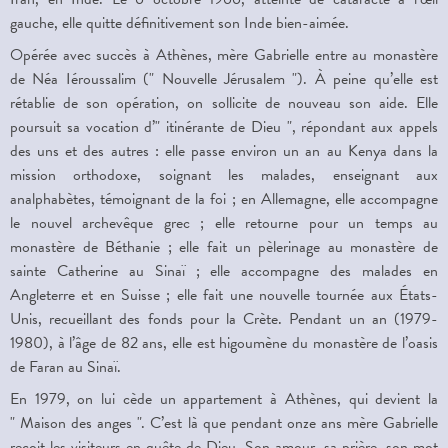
gauche, elle quitte définitivement son Inde bien-aimée.
Opérée avec succès à Athènes, mère Gabrielle entre au monastère
de Néa Iéroussalim (" Nouvelle Jérusalem "). À peine qu’elle est
rétablie de son opération, on sollicite de nouveau son aide. Elle
poursuit sa vocation d’" itinérante de Dieu ", répondant aux appels
des uns et des autres : elle passe environ un an au Kenya dans la
mission orthodoxe, soignant les malades, enseignant aux
analphabètes, témoignant de la foi ; en Allemagne, elle accompagne
le nouvel archevêque grec ; elle retourne pour un temps au
monastère de Béthanie ; elle fait un pèlerinage au monastère de
sainte Catherine au Sinaï ; elle accompagne des malades en
Angleterre et en Suisse ; elle fait une nouvelle tournée aux États-
Unis, recueillant des fonds pour la Crète. Pendant un an (1979-
1980), à l’âge de 82 ans, elle est higoumène du monastère de l’oasis
de Faran au Sinaï.
En 1979, on lui cède un appartement à Athènes, qui devient la
" Maison des anges ". C’est là que pendant onze ans mère Gabrielle
reçoit les visiteurs en quête de Dieu. Son amour, sa prière, son mot