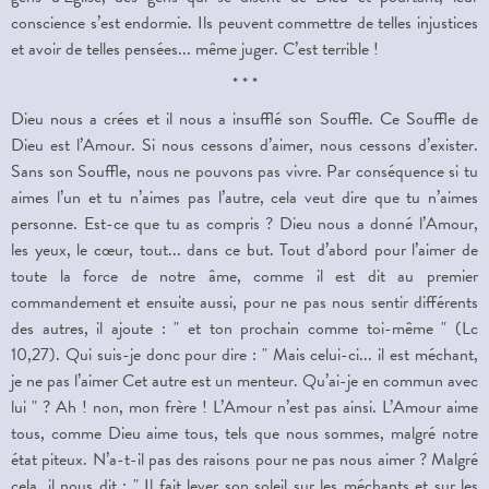
conscience s’est endormie. Ils peuvent commettre de telles injustices
et avoir de telles pensées... même juger. C’est terrible !
* * *
Dieu nous a crées et il nous a insufflé son Souffle. Ce Souffle de
Dieu est l’Amour. Si nous cessons d’aimer, nous cessons d’exister.
Sans son Souffle, nous ne pouvons pas vivre. Par conséquence si tu
aimes l’un et tu n’aimes pas l’autre, cela veut dire que tu n’aimes
personne. Est-ce que tu as compris ? Dieu nous a donné l’Amour,
les yeux, le cœur, tout... dans ce but. Tout d’abord pour l’aimer de
toute la force de notre âme, comme il est dit au premier
commandement et ensuite aussi, pour ne pas nous sentir différents
des autres, il ajoute : " et ton prochain comme toi-même " (Lc
10,27). Qui suis-je donc pour dire : " Mais celui-ci... il est méchant,
je ne pas l’aimer Cet autre est un menteur. Qu’ai-je en commun avec
lui " ? Ah ! non, mon frère ! L’Amour n’est pas ainsi. L’Amour aime
tous, comme Dieu aime tous, tels que nous sommes, malgré notre
état piteux. N’a-t-il pas des raisons pour ne pas nous aimer ? Malgré
cela, il nous dit : " Il fait lever son soleil sur les méchants et sur les