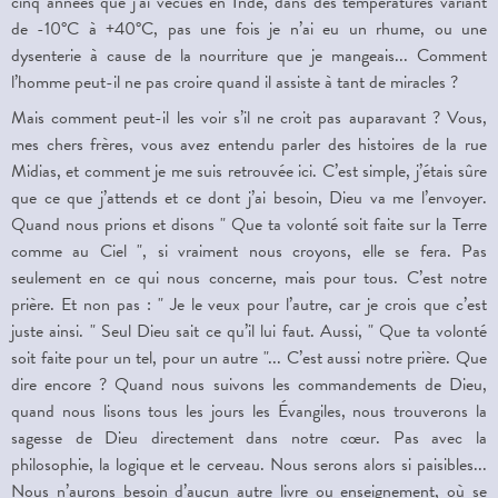
cinq années que j’ai vécues en Inde, dans des températures variant
de -10°C à +40°C, pas une fois je n’ai eu un rhume, ou une
dysenterie à cause de la nourriture que je mangeais... Comment
l’homme peut-il ne pas croire quand il assiste à tant de miracles ?
Mais comment peut-il les voir s’il ne croit pas auparavant ? Vous,
mes chers frères, vous avez entendu parler des histoires de la rue
Midias, et comment je me suis retrouvée ici. C’est simple, j’étais sûre
que ce que j’attends et ce dont j’ai besoin, Dieu va me l’envoyer.
Quand nous prions et disons " Que ta volonté soit faite sur la Terre
comme au Ciel ", si vraiment nous croyons, elle se fera. Pas
seulement en ce qui nous concerne, mais pour tous. C’est notre
prière. Et non pas : " Je le veux pour l’autre, car je crois que c’est
juste ainsi. " Seul Dieu sait ce qu’il lui faut. Aussi, " Que ta volonté
soit faite pour un tel, pour un autre "... C’est aussi notre prière. Que
dire encore ? Quand nous suivons les commandements de Dieu,
quand nous lisons tous les jours les Évangiles, nous trouverons la
sagesse de Dieu directement dans notre cœur. Pas avec la
philosophie, la logique et le cerveau. Nous serons alors si paisibles...
Nous n’aurons besoin d’aucun autre livre ou enseignement, où se