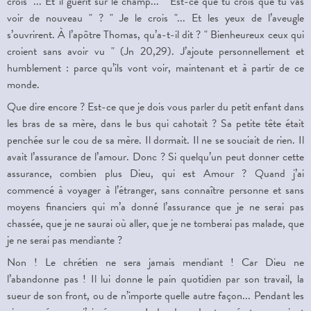
crois "... Et il guérit sur le champ... " Est-ce que tu crois que tu vas
voir de nouveau " ? " Je le crois "... Et les yeux de l’aveugle
s’ouvrirent. À l’apôtre Thomas, qu’a-t-il dit ? " Bienheureux ceux qui
croient sans avoir vu " (Jn 20,29). J’ajoute personnellement et
humblement : parce qu’ils vont voir, maintenant et à partir de ce
monde.
Que dire encore ? Est-ce que je dois vous parler du petit enfant dans
les bras de sa mère, dans le bus qui cahotait ? Sa petite tête était
penchée sur le cou de sa mère. Il dormait. Il ne se souciait de rien. Il
avait l’assurance de l’amour. Donc ? Si quelqu’un peut donner cette
assurance, combien plus Dieu, qui est Amour ? Quand j’ai
commencé à voyager à l’étranger, sans connaître personne et sans
moyens financiers qui m’a donné l’assurance que je ne serai pas
chassée, que je ne saurai où aller, que je ne tomberai pas malade, que
je ne serai pas mendiante ?
Non ! Le chrétien ne sera jamais mendiant ! Car Dieu ne
l’abandonne pas ! Il lui donne le pain quotidien par son travail, la
sueur de son front, ou de n’importe quelle autre façon... Pendant les