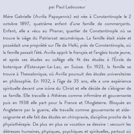
par Paul Ladouceur
Mère Gabrielle (Avrilia Papayannis) est née à Constantinople le 2
octobre 1897, quatrième enfant d’une famille de commerçants.
Enfant, elle a vécu au Phanar, quartier de Constantinople où se
trouve le siège du Patriarcat œcuménique. La famille était aisée et
possédait une propriété sur l’île de Halki, près de Constantinople, où
la famille passait l’été. Avrilia apprit le français et l’anglais toute jeune,
et après ses études au collège elle fit des études à l’École de
botanique d’Estavayer-Le-Lac, en Suisse. En 1923, la famille se
trouve à Thessalonique, où Avrilia poursuit des études universitaires
en philosophie. En 1932, à l’âge de 35 ans, elle a une expérience
spirituelle devant une icône du Christ et elle décide de s’éloigner de
sa famille. Elle travaille à Athènes comme infirmière et gouvernante
puis en 1938 elle part pour la France et l’Angleterre. Bloquée en
Angleterre par la guerre, elle travaille comme gouvernante et aide-
soignante et elle fait des études en chiropraxie, discipline proche de la
physiothérapie. De plus en plus sa vocation se dessine : secourir les
détresses humaines, physiques, psychiques et spirituelles, partout où