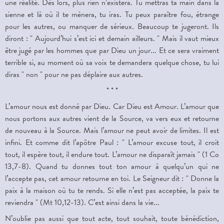
une réalité. Dès lors, plus rien n’existera. Tu mettras ta main dans la
sienne et là où il te mènera, tu iras. Tu peux paraître fou, étrange
pour les autres, ou manquer de sérieux. Beaucoup te jugeront. Ils
diront : " Aujourd’hui s’est ici et demain ailleurs. " Mais il vaut mieux
être jugé par les hommes que par Dieu un jour... Et ce sera vraiment
terrible si, au moment où sa voix te demandera quelque chose, tu lui
diras " non " pour ne pas déplaire aux autres.
* * *
L’amour nous est donné par Dieu. Car Dieu est Amour. L’amour que
nous portons aux autres vient de la Source, va vers eux et retourne
de nouveau à la Source. Mais l’amour ne peut avoir de limites. Il est
infini. Et comme dit l’apôtre Paul : " L’amour excuse tout, il croit
tout, il espère tout, il endure tout. L’amour ne disparaît jamais " (1 Co
13,7-8). Quand tu donnes tout ton amour à quelqu’un qui ne
l’accepte pas, cet amour retourne en toi. Le Seigneur dit : " Donne la
paix à la maison où tu te rends. Si elle n’est pas acceptée, la paix te
reviendra " (Mt 10,12-13). C’est ainsi dans la vie...
N’oublie pas aussi que tout acte, tout souhait, toute bénédiction,