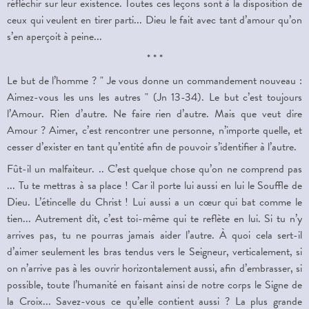
réfléchir sur leur existence. Toutes ces leçons sont à la disposition de
ceux qui veulent en tirer parti... Dieu le fait avec tant d’amour qu’on
s’en aperçoit à peine...
* * *
Le but de l’homme ? " Je vous donne un commandement nouveau :
Aimez-vous les uns les autres " (Jn 13-34). Le but c’est toujours
l’Amour. Rien d’autre. Ne faire rien d’autre. Mais que veut dire
Amour ? Aimer, c’est rencontrer une personne, n’importe quelle, et
cesser d’exister en tant qu’entité afin de pouvoir s’identifier à l’autre.
Fût-il un malfaiteur. .. C’est quelque chose qu’on ne comprend pas
... Tu te mettras à sa place ! Car il porte lui aussi en lui le Souffle de
Dieu. L’étincelle du Christ ! Lui aussi a un cœur qui bat comme le
tien... Autrement dit, c’est toi-même qui te reflète en lui. Si tu n’y
arrives pas, tu ne pourras jamais aider l’autre. À quoi cela sert-il
d’aimer seulement les bras tendus vers le Seigneur, verticalement, si
on n’arrive pas à les ouvrir horizontalement aussi, afin d’embrasser, si
possible, toute l’humanité en faisant ainsi de notre corps le Signe de
la Croix... Savez-vous ce qu’elle contient aussi ? La plus grande