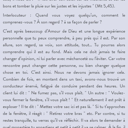
bons et tomber la pluie sur les justes et les injustes " (Mt 5,45).
Interlocuteur : Quand vous voyez quelqu’un, comment le
comprenez-vous ? À son regard ? à sa façon de parler ?
C’est après beaucoup d’Amour de Dieu et une longue expérience
personnelle que tu peux comprendre, à peu près qui il est. Par son
allure, son regard, sa voix, son attitude, tout… Tu pourras alors
comprendre qui il est au fond. Mais cela ne doit jamais te faire
changer d’opinion, ni lui parler avec méchanceté ou l’éviter. Car votre
rencontre peut changer cette personne, ou bien changer quelque
chose en toi. C’est ainsi. Nous ne devons jamais ignorer cela.
Combien de fois, en montant dans un taxi, avons-nous trouvé un
conducteur énervé, fatigué de conduire pendant des heures. Un
client lui dit : " Ne fumez pas, s’il vous plaît. " Un autre : " Voulez-
vous fermer la fenêtre, s’il vous plaît ! " Et naturellement il est prêt à
exploser ! Il te dit : " Mettez votre sac ici et pas là. " Si tu t’approches
de la fenêtre, il réagit : " Retirez votre bras " etc. Par contre, si tu
restes tranquille, tu verras qu’il va réfléchir. Il va alors te demander à
quel monastère tu appartiens et petit à petit il va se calmer. À la fin, il