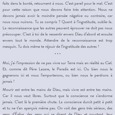
faits dans la bonté, retournent à nous. C’est pareil pour le mal. C’est
pour cette raison que nous devons faire très attention. Nous ne
devons jamais avoir la moindre pensée négative ou contraire, car
nous nous nuirons. Tu as compris ? Quant à l’ingratitude, oublie-la.
La reconnaissance que les autres peuvent éprouver ne doit pas nous
préoccuper. C’est à toi de la ressentir envers Dieu d’abord et ensuite
envers tout le monde. Attendre de la reconnaissance est trop
mesquin. Tu dois même te réjouir de l’ingratitude des autres !
* * *
Moi, j’ai l’impression de ne pas vivre sur Terre mais en réalité au Ciel.
Et. comme dit Père Lazare, le Paradis est ici. Ou bien nous le
gagnerons ici et nous l’emporterons, ou bien nous le perdrons à
jamais !
Mourir est entre les mains de Dieu, mais vivre est entre tes mains.
Car il nous veut libres. Surtout que la conscience ne s’endorme
jamais. C’est là la première chute. La conscience durcit petit à petit
et tu ne t’en aperçois même pas. On voit des gens très sérieux, des
gens d’Église, des gens qui se disent de Dieu et pourtant, leur