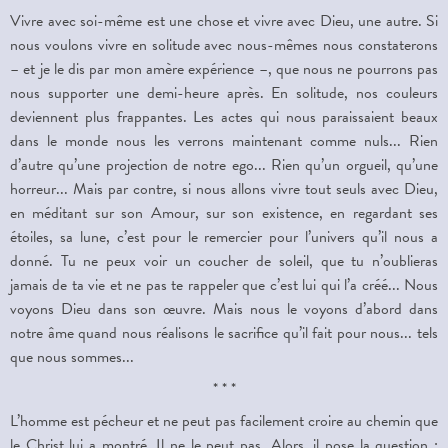
Vivre avec soi-même est une chose et vivre avec Dieu, une autre. Si
nous voulons vivre en solitude avec nous-mêmes nous constaterons
– et je le dis par mon amère expérience –, que nous ne pourrons pas
nous supporter une demi-heure après. En solitude, nos couleurs
deviennent plus frappantes. Les actes qui nous paraissaient beaux
dans le monde nous les verrons maintenant comme nuls... Rien
d’autre qu’une projection de notre ego... Rien qu’un orgueil, qu’une
horreur... Mais par contre, si nous allons vivre tout seuls avec Dieu,
en méditant sur son Amour, sur son existence, en regardant ses
étoiles, sa lune, c’est pour le remercier pour l’univers qu’il nous a
donné. Tu ne peux voir un coucher de soleil, que tu n’oublieras
jamais de ta vie et ne pas te rappeler que c’est lui qui l’a créé... Nous
voyons Dieu dans son œuvre. Mais nous le voyons d’abord dans
notre âme quand nous réalisons le sacrifice qu’il fait pour nous... tels
que nous sommes...
* * *
L’homme est pécheur et ne peut pas facilement croire au chemin que
le Christ lui a montré. Il ne le peut pas. Alors, il pose la question :