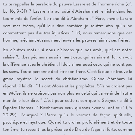
tu te rappelles la parabole du pauvre Lazare et de l’homme riche (cf.
Lc 16,19-31) ? Lazare alla au côté d’Abraham et le riche dans les
tourments de l’enfer. Le riche dit à Abraham : " Père, envoie Lazare
vers mes frères, qu’il leur dise combien je souffre afin qu’ils ne
commettent pas d’autres injustices. " Ici, nous remarquons que cet
homme, méchant et sans merci envers les pauvres, aimait ses frères.
En d’autres mots : si nous n’aimons que nos amis, quel est notre
salaire ?.. .Les pécheurs aussi aiment ceux qui les aiment. Ici, on voit
la différence avec le chrétien. Il doit aimer aussi ceux qui ne sont pas
les siens. Toute personne doit être son frère. C’est là que se trouve le
grand mystère, le secret du christianisme. Quand Abraham lui
répond, il lui dit : " Ils ont Moïse et les prophètes. S’ils ne croient pas
en Moïse, ils ne croiront pas non plus en celui qui va venir de l’autre
monde le leur dire. " C’est pour cette raison que le Seigneur a dit à
l’apôtre Thomas : " Bienheureux ceux qui sans avoir vu ont cru " (Jn
20,29). Pourquoi ? Parce qu’ils le verront de façon spirituelle,
psychique et mystique. Quand tu croiras profondément et de toute
ton âme, tu ressentiras la présence de Dieu de façon si forte, comme