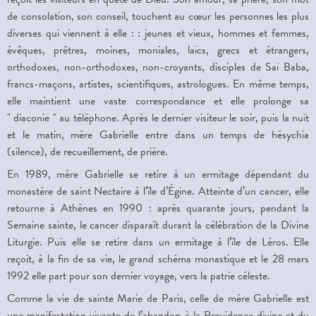
de consolation, son conseil, touchent au cœur les personnes les plus
diverses qui viennent à elle : : jeunes et vieux, hommes et femmes,
évêques, prêtres, moines, moniales, laïcs, grecs et étrangers,
orthodoxes, non-orthodoxes, non-croyants, disciples de Saï Baba,
francs-maçons, artistes, scientifiques, astrologues. En même temps,
elle maintient une vaste correspondance et elle prolonge sa
" diaconie " au téléphone. Après le dernier visiteur le soir, puis la nuit
et le matin, mère Gabrielle entre dans un temps de hésychia
(silence), de recueillement, de prière.
En 1989, mère Gabrielle se retire à un ermitage dépendant du
monastère de saint Nectaire à l’île d’Égine. Atteinte d’un cancer, elle
retourne à Athènes en 1990 : après quarante jours, pendant la
Semaine sainte, le cancer disparaît durant la célébration de la Divine
Liturgie. Puis elle se retire dans un ermitage à l’île de Léros. Elle
reçoit, à la fin de sa vie, le grand schéma monastique et le 28 mars
1992 elle part pour son dernier voyage, vers la patrie céleste.
Comme la vie de sainte Marie de Paris, celle de mère Gabrielle est
une manifestation vivante de l’abandon à la Providence divine et du