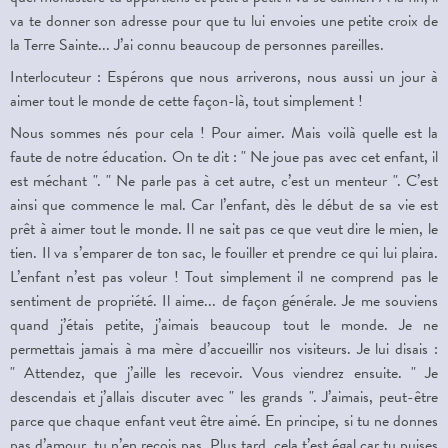
va te donner son adresse pour que tu lui envoies une petite croix de
la Terre Sainte... J’ai connu beaucoup de personnes pareilles.
Interlocuteur : Espérons que nous arriverons, nous aussi un jour à
aimer tout le monde de cette façon-là, tout simplement !
Nous sommes nés pour cela ! Pour aimer. Mais voilà quelle est la
faute de notre éducation. On te dit : " Ne joue pas avec cet enfant, il
est méchant ". " Ne parle pas à cet autre, c’est un menteur ". C’est
ainsi que commence le mal. Car l’enfant, dès le début de sa vie est
prêt à aimer tout le monde. Il ne sait pas ce que veut dire le mien, le
tien. Il va s’emparer de ton sac, le fouiller et prendre ce qui lui plaira.
L’enfant n’est pas voleur ! Tout simplement il ne comprend pas le
sentiment de propriété. Il aime... de façon générale. Je me souviens
quand j’étais petite, j’aimais beaucoup tout le monde. Je ne
permettais jamais à ma mère d’accueillir nos visiteurs. Je lui disais :
" Attendez, que j’aille les recevoir. Vous viendrez ensuite. " Je
descendais et j’allais discuter avec " les grands ". J’aimais, peut-être
parce que chaque enfant veut être aimé. En principe, si tu ne donnes
pas d’amour, tu n’en reçois pas. Plus tard, cela t’est égal car tu puises