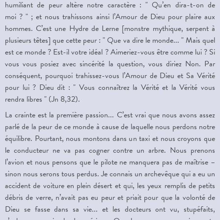
humiliant de peur altère notre caractère : " Qu’en dira-t-on de
moi ? " ; et nous trahissons ainsi l’Amour de Dieu pour plaire aux
hommes. C’est une Hydre de Lerne [monstre mythique, serpent à
plusieurs têtes] que cette peur : " Que va dire le monde... " Mais quel
est ce monde ? Est-il votre idéal ? Aimeriez-vous être comme lui ? Si
vous vous posiez avec sincérité la question, vous diriez Non. Par
conséquent, pourquoi trahissez-vous l’Amour de Dieu et Sa Vérité
pour lui ? Dieu dit : " Vous connaîtrez la Vérité et la Vérité vous
rendra libres " (Jn 8,32).
La crainte est la première passion... C’est vrai que nous avons assez
parlé de la peur de ce monde à cause de laquelle nous perdons notre
équilibre. Pourtant, nous montons dans un taxi et nous croyons que
le conducteur ne va pas cogner contre un arbre. Nous prenons
l’avion et nous pensons que le pilote ne manquera pas de maîtrise –
sinon nous serons tous perdus. Je connais un archevêque qui a eu un
accident de voiture en plein désert et qui, les yeux remplis de petits
débris de verre, n’avait pas eu peur et priait pour que la volonté de
Dieu se fasse dans sa vie... et les docteurs ont vu, stupéfaits,