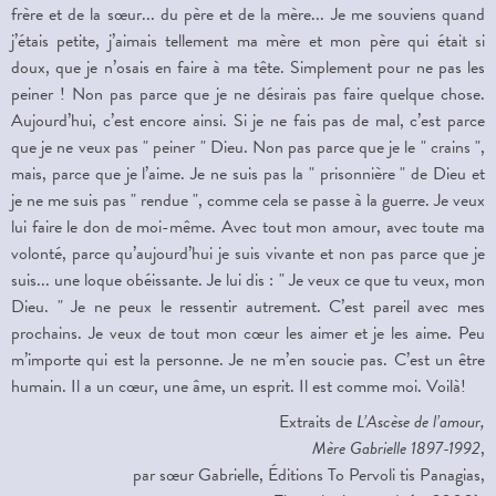
frère et de la sœur... du père et de la mère... Je me souviens quand
j’étais petite, j’aimais tellement ma mère et mon père qui était si
doux, que je n’osais en faire à ma tête. Simplement pour ne pas les
peiner ! Non pas parce que je ne désirais pas faire quelque chose.
Aujourd’hui, c’est encore ainsi. Si je ne fais pas de mal, c’est parce
que je ne veux pas " peiner " Dieu. Non pas parce que je le " crains ",
mais, parce que je l’aime. Je ne suis pas la " prisonnière " de Dieu et
je ne me suis pas " rendue ", comme cela se passe à la guerre. Je veux
lui faire le don de moi-même. Avec tout mon amour, avec toute ma
volonté, parce qu’aujourd’hui je suis vivante et non pas parce que je
suis... une loque obéissante. Je lui dis : " Je veux ce que tu veux, mon
Dieu. " Je ne peux le ressentir autrement. C’est pareil avec mes
prochains. Je veux de tout mon cœur les aimer et je les aime. Peu
m’importe qui est la personne. Je ne m’en soucie pas. C’est un être
humain. Il a un cœur, une âme, un esprit. Il est comme moi. Voilà!
Extraits de
L’Ascèse de l’amour,
Mère Gabrielle 1897-1992
,
par sœur Gabrielle, Éditions To Pervoli tis Panagias,