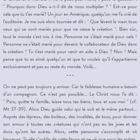
" Pourquoi donc Dieu a-t-il dit de nous multiplier ? " Est-ce pour
cela que tu t’es marié? Un jour en Amérique, quelqu’un me l’a crié de
l’auditoire. Je me suis alors tournée et dit : " Que lèvent la main tous
ceux qui se sont mariés pour que ne cesse la création ". Bien sûr,
tout le monde s’est mis à rire. Personne ne s’était marié pour cela !
Personne ne s’était marié pour devenir le collaborateur de Dieu dans
la création ! Tu t’est marié pour venir en aide à Dieu ? Non ! Mais
parce que tu as aimé quelqu’un et que tu voulais qu’il t’appartienne
exclusivement et pas au reste du monde. Voilà...
* * *
On ne peut pas toujours y arriver. Car la faiblesse humaine a besoin
d’un compagnon. Ce n’est pas possible... Le Christ nous l’a dit :
" Pars, quitte ta famille, laisse tous tes biens, tous et suis-moi " (cf.
Mt 37-39). Alors Dieu guide celui qui le suit et le mène partout...
Auprès des lépreux, des boiteux, des invalides, de tous, pour donner
son amour à toutes ces créatures qui n’ont pas eu les joies et les
dons qu’ont les autres. Alors, cette personne s’accomplit et vit
heureuse. Si elle s’oublie de cette façon et ne vit que pour les autres,