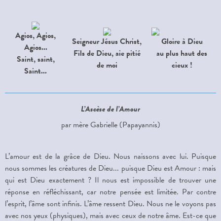
Agios, Agios,
Seigneur Jésus Christ,
Gloire à Dieu
Agios...
Fils de Dieu, aie pitié
au plus haut des
Saint, saint,
de moi
cieux !
Saint...
L’Ascèse de l’Amour
par mère Gabrielle (Papayannis)
L’amour est de la grâce de Dieu. Nous naissons avec lui. Puisque
nous sommes les créatures de Dieu... puisque Dieu est Amour : mais
qui est Dieu exactement ? Il nous est impossible de trouver une
réponse en réfléchissant, car notre pensée est limitée. Par contre
l’esprit, l’âme sont infinis. L’âme ressent Dieu. Nous ne le voyons pas
avec nos yeux (physiques), mais avec ceux de notre âme. Est-ce que