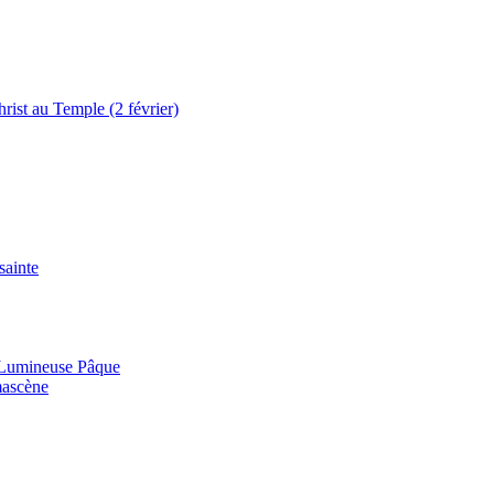
rist au Temple (2 février)
sainte
t Lumineuse Pâque
mascène