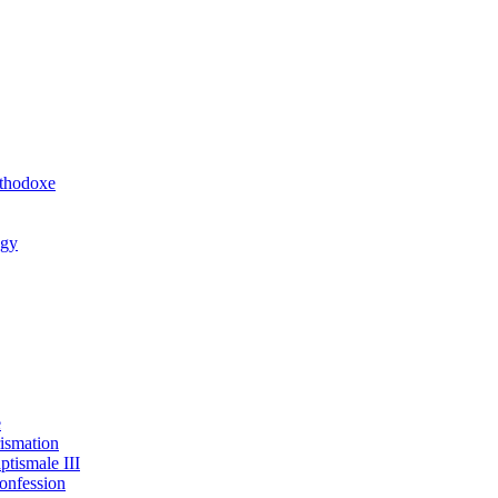
rthodoxe
ogy
e
rismation
ptismale III
onfession