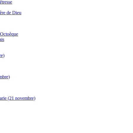
étresse
Mère de Dieu
d Octoèque
ais
re)
embre)
arie (21 novembre)