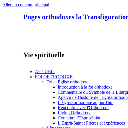
Aller au contenu principal
Pages orthodoxes la Transfiguratio
Vie spirituelle
ACCUEIL
FOI ORTHODOXE
Foi et Église orthodoxe
Introduction à la foi orthodoxe
Commentaire du Symbole de la Liturg
Aperçu de l'histoire de l'Église orthod
L'Église orthodoxe aujourd'hui
Rencontre avec l'Orthodoxie
Living Orthodoxy
Connaître l’Esprit-Saint
L'Esprit-Saint : Prières et expériences