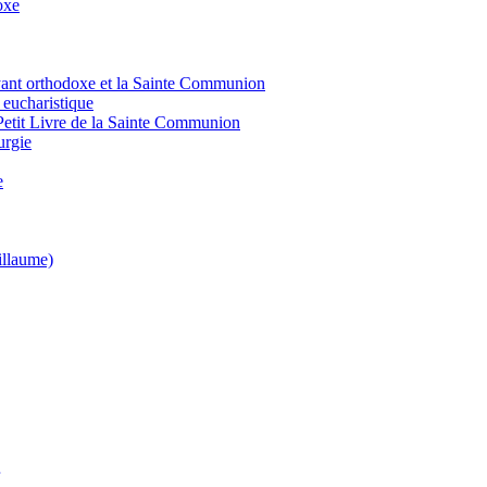
oxe
royant orthodoxe et la Sainte Communion
eucharistique
Petit Livre de la Sainte Communion
urgie
e
illaume)