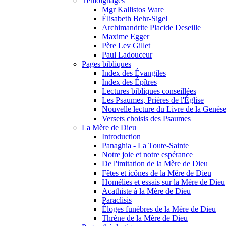
Témoignages
Mgr Kallistos Ware
Élisabeth Behr-Sigel
Archimandrite Placide Deseille
Maxime Egger
Père Lev Gillet
Paul Ladouceur
Pages bibliques
Index des Évangiles
Index des Épîtres
Lectures bibliques conseillées
Les Psaumes, Prières de l'Église
Nouvelle lecture du Livre de la Genès
Versets choisis des Psaumes
La Mère de Dieu
Introduction
Panaghia - La Toute-Sainte
Notre joie et notre espérance
De l'imitation de la Mère de Dieu
Fêtes et icônes de la Mêre de Dieu
Homélies et essais sur la Mère de Dieu
Acathiste à la Mère de Dieu
Paraclisis
Éloges funèbres de la Mère de Dieu
Thrène de la Mère de Dieu