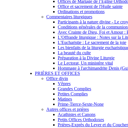
Offices de Mariage de l’Église Orthod
Office et sacrement de l'Huile sainte
Ordinations et promotions
Commentaires liturgiques
Participants à la nature divine - Le c
Conditions générales de la communion 
Avec Crainte de Dieu, Foi et Amour : 
L'Offrande liturgique : Notes sur la Lit
L'Eucharistie : Le sacrement de la joie
Les bienfaits de la liturgie eucharistiqu
La beauté du culte
Préparation à la Divine Liturgie
Le Lectorat, Un ministère vital
Hommage à l'archimandrite Denis (Gu
PRIÈRES ET OFFICES
Office divin
Vêpres
Grandes Complies
Petites Complies
Matines
Prime-Tierce-Sexte-None
Autres offices et prières
Acathistes et Canons
Petits Offices Orthodoxes
Prières-Exprès du Lever et du Coucher