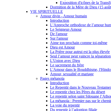
Exposition d'icônes de la Transf
Dormition de la Mère de Dieu (15 août
VIE SPIRITUELLE
Amour divin - Amour humain
Introduction
L’Approche orthodoxe de l’amour hu
Le Seigneur-Amour
De l'amour
Sur l'amour
Aime ton prochain comme toi-même
Dieu est Amour
La Prière pour autrui est la plus élevée
Seul l’amour peut vaincre la séparation
L'Union avec Dieu
Le sacrement du frère
L'Amour dans le Bouddhisme, l'Hindou
Amour, sexualité et mariage
Pages métanoïa
Introduction
Le Repentir dans le Nouveau Testame
Le repentir chez les Pères du désert
Le repentir selon saint Silouane l’Atho
La métanoïa : Premier pas sur le chemi
La voie du repentir
Du repentir à l’adoption filiale