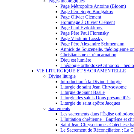
Pages théologiques
Page Métropolite Antoine (Bloom)
Page Père Serge Boulgakov
Page Olivier Clément
Hommage à Olivier Clément
Page Paul Evdokimov
Page Père Paul Florensky
Page Vladimir Lossky
Page Père Alexandre Schmemann
Annick de Souzenelle, théologienne o
Christianisme et réincarnation
Dieu est lumière
Théologie orthodoxe/Orthodox Theol
VIE LITURGIQUE ET SACRAMENTELLE
Divine liturgie
Introduction à la Divine Liturgie
Liturgie de saint Jean Chrysostome
Liturgie de Saint Basile
Liturgie des saints Dons présanctifiés
Liturgie du saint apôtre Jacques
Sacrements
Les sacrements dans l'Église orthodox
L'Initiation chrétienne - Baptême et ch
Saint Jean Chrysostome - Catéchèse ba
Le Sacrement de Réconciliation : La C