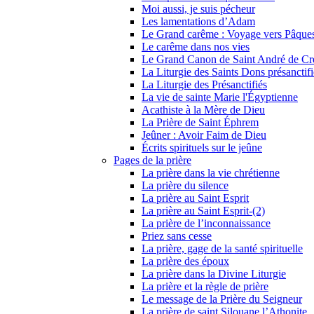
Moi aussi, je suis pécheur
Les lamentations d’Adam
Le Grand carême : Voyage vers Pâque
Le carême dans nos vies
Le Grand Canon de Saint André de Cr
La Liturgie des Saints Dons présanctifi
La Liturgie des Présanctifiés
La vie de sainte Marie l'Égyptienne
Acathiste à la Mère de Dieu
La Prière de Saint Éphrem
Jeûner : Avoir Faim de Dieu
Écrits spirituels sur le jeûne
Pages de la prière
La prière dans la vie chrétienne
La prière du silence
La prière au Saint Esprit
La prière au Saint Esprit-(2)
La prière de l’inconnaissance
Priez sans cesse
La prière, gage de la santé spirituelle
La prière des époux
La prière dans la Divine Liturgie
La prière et la règle de prière
Le message de la Prière du Seigneur
La prière de saint Silouane l’Athonite