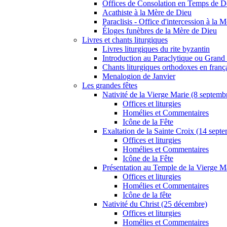
Offices de Consolation en Temps de D
Acathiste à la Mère de Dieu
Paraclisis - Office d'intercession à la 
Éloges funèbres de la Mère de Dieu
Livres et chants liturgiques
Livres liturgiques du rite byzantin
Introduction au Paraclytique ou Gran
Chants liturgiques orthodoxes en franç
Menalogion de Janvier
Les grandes fêtes
Nativité de la Vierge Marie (8 septemb
Offices et liturgies
Homélies et Commentaires
Icône de la Fête
Exaltation de la Sainte Croix (14 sept
Offices et liturgies
Homélies et Commentaires
Icône de la Fête
Présentation au Temple de la Vierge M
Offices et liturgies
Homélies et Commentaires
Icône de la fête
Nativité du Christ (25 décembre)
Offices et liturgies
Homélies et Commentaires