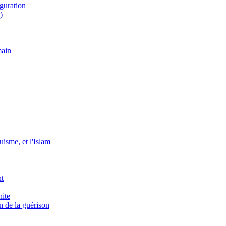
iguration
)
main
isme, et l'Islam
nt
nite
n de la guérison