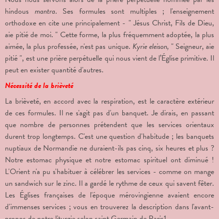
hindous
mantra
. Ses formules sont multiples ; l'enseignement
orthodoxe en cite une principalement - " Jésus Christ, Fils de Dieu,
aie pitié de moi. " Cette forme, la plus fréquemment adoptée, la plus
aimée, la plus professée, n'est pas unique.
Kyrie eleison,
" Seigneur, aie
pitié ", est une prière perpétuelle qui nous vient de l’Église primitive. Il
peut en exister quantité d'autres.
Nécessité de la brièveté
La brièveté, en accord avec la respiration, est le caractère extérieur
de ces formules. Il ne s'agit pas d'un banquet. Je dirais, en passant
que nombre de personnes prétendent que les services orientaux
durent trop longtemps. C'est une question d'habitude ; les banquets
nuptiaux de Normandie ne duraient-ils pas cinq, six heures et plus ?
Notre estomac physique et notre estomac spirituel ont diminué !
L'Orient n'a pu s'habituer à célébrer les services - comme on mange
un sandwich sur le zinc. Il a gardé le rythme de ceux qui savent fêter.
Les Églises françaises de l'époque mérovingienne avaient encore
d'immenses services ; vous en trouverez la description dans l'avant-
propos de notre liturgie selon saint Germain de Paris
1
.