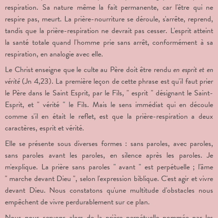
respiration. Sa nature même la fait permanente, car l'être qui ne
respire pas, meurt. La prière-nourriture se déroule, s'arrête, reprend,
tandis que la prière-respiration ne devrait pas cesser. L'esprit atteint
la santé totale quand l'homme prie sans arrêt, conformément à sa
respiration, en analogie avec elle.
Le Christ enseigne que le culte au Père doit être rendu
en esprit et en
vérité
(Jn 4,23). La première leçon de cette phrase est qu'il faut prier
le Père dans le Saint Esprit, par le Fils, " esprit " désignant le Saint-
Esprit, et " vérité " le Fils. Mais le sens immédiat qui en découle
comme s'il en était le reflet, est que la prière-respiration a deux
caractères, esprit et vérité.
Elle se présente sous diverses formes : sans paroles, avec paroles,
sans paroles avant les paroles, en silence après les paroles. Je
m'explique. La prière sans paroles " avant " est perpétuelle ; l'âme
" marche devant Dieu ", selon l'expression biblique. C'est agir et vivre
devant Dieu. Nous constatons qu'une multitude d'obstacles nous
empêchent de vivre perdurablement sur ce plan.
Nous nous servons alors de la prière perpétuelle nommée par les