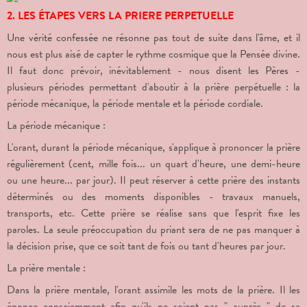
2. LES ÉTAPES VERS LA PRIERE PERPETUELLE
Une vérité confessée ne résonne pas tout de suite dans l'âme, et il
nous est plus aisé de capter le rythme cosmique que la Pensée divine.
Il faut donc prévoir, inévitablement - nous disent les Pères -
plusieurs périodes permettant d'aboutir à la prière perpétuelle : la
période mécanique, la période mentale et la période cordiale.
La période mécanique :
L'orant,
durant la période mécanique, s'applique à prononcer la prière
régulièrement (cent, mille fois... un quart d'heure, une demi-heure
ou une heure... par jour). Il peut réserver à cette prière des instants
déterminés ou des moments disponibles - travaux manuels,
transports, etc. Cette prière se réalise sans que l'esprit fixe les
paroles. La seule préoccupation du priant sera de ne pas manquer à
la décision prise, que ce soit tant de fois ou tant d'heures par jour.
La prière mentale :
Dans la prière mentale, l'orant assimile les mots de la prière. Il les
énonce consciemment afin qu'ils ne soient pas " auprès " de sa