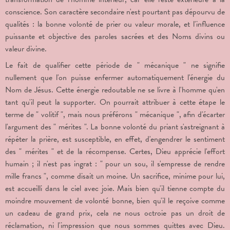
conscience. Son caractère secondaire n'est pourtant pas dépourvu de
qualités : la bonne volonté de prier ou valeur morale, et l'influence
puissante et objective des paroles sacrées et des Noms divins ou
valeur divine.
Le fait de qualifier cette période de " mécanique " ne signifie
nullement que l'on puisse enfermer automatiquement l'énergie du
Nom de Jésus. Cette énergie redoutable ne se livre à l'homme qu'en
tant qu'il peut la supporter. On pourrait attribuer à cette étape le
terme de " volitif ", mais nous préférons " mécanique ", afin d'écarter
l'argument des " mérites ". La bonne volonté du priant s'astreignant à
répéter la prière, est susceptible, en effet, d'engendrer le sentiment
des " mérites " et de la récompense. Certes, Dieu apprécie l'effort
humain ; il n'est pas ingrat : " pour un sou, il s'empresse de rendre
mille francs ", comme disait un moine. Un sacrifice, minime pour lui,
est accueilli dans le ciel avec joie. Mais bien qu'il tienne compte du
moindre mouvement de volonté bonne, bien qu'il le reçoive comme
un cadeau de grand prix, cela ne nous octroie pas un droit de
réclamation, ni l'impression que nous sommes quittes avec Dieu.