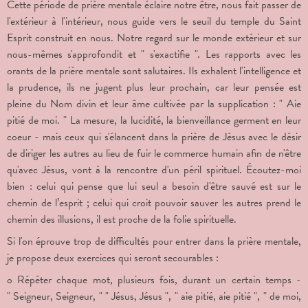
Cette période de prière mentale éclaire notre être, nous fait passer de
l'extérieur à l'intérieur, nous guide vers le seuil du temple du Saint
Esprit construit en nous. Notre regard sur le monde extérieur et sur
nous-mêmes s'approfondit et " s'exactifie ". Les rapports avec les
orants de la prière mentale sont salutaires. Ils exhalent l'intelligence et
la prudence, ils ne jugent plus leur prochain, car leur pensée est
pleine du Nom divin et leur âme cultivée par la supplication : " Aie
pitié de moi. " La mesure, la lucidité, la bienveillance germent en leur
coeur - mais ceux qui s'élancent dans la prière de Jésus avec le désir
de diriger les autres au lieu de fuir le commerce humain afin de n'être
qu'avec Jésus, vont à la rencontre d'un péril spirituel. Écoutez-moi
bien : celui qui pense que lui seul a besoin d'être sauvé est sur le
chemin de l’esprit ; celui qui croit pouvoir sauver les autres prend le
chemin des illusions, il est proche de la folie spirituelle.
Si l'on éprouve trop de difficultés pour entrer dans la prière mentale,
je propose deux exercices qui seront secourables :
o Répéter chaque mot, plusieurs fois, durant un certain temps -
" Seigneur, Seigneur, " " Jésus, Jésus ", " aie pitié, aie pitié ", " de moi,