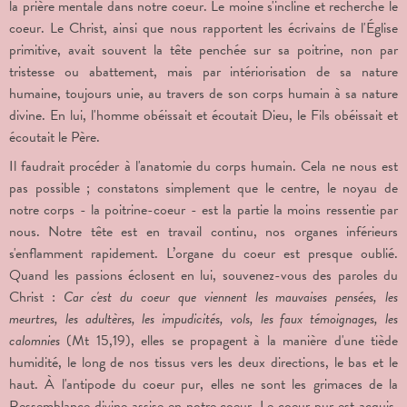
la prière mentale dans notre coeur. Le moine s'incline et recherche le
coeur. Le Christ, ainsi que nous rapportent les écrivains de l'Église
primitive, avait souvent la tête penchée sur sa poitrine, non par
tristesse ou abattement, mais par intériorisation de sa nature
humaine, toujours unie, au travers de son corps humain à sa nature
divine. En lui, l'homme obéissait et écoutait Dieu, le Fils obéissait et
écoutait le Père.
Il faudrait procéder à l'anatomie du corps humain. Cela ne nous est
pas possible ; constatons simplement que le centre, le noyau de
notre corps - la poitrine-coeur - est la partie la moins ressentie par
nous. Notre tête est en travail continu, nos organes inférieurs
s'enflamment rapidement. L’organe du coeur est presque oublié.
Quand les passions éclosent en lui, souvenez-vous des paroles du
Christ :
Car c'est du coeur que viennent les mauvaises pensées, les
meurtres, les adultères, les impudicités, vols, les faux témoignages, les
calomnies
(Mt 15,19), elles se propagent à la manière d'une tiède
humidité, le long de nos tissus vers les deux directions, le bas et le
haut. À l'antipode du coeur pur, elles ne sont les grimaces de la
Ressemblance divine assise en notre coeur. Le coeur pur est acquis,