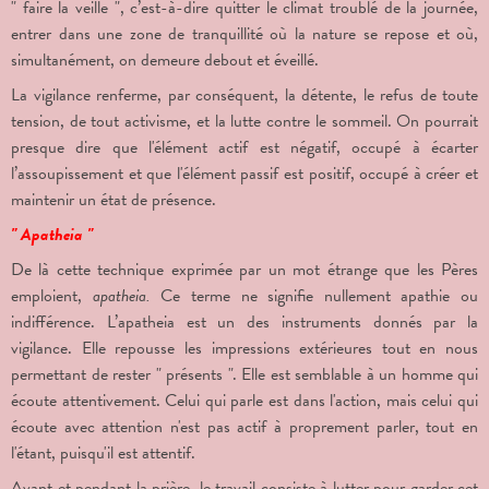
" faire la veille ", c’est-à-dire quitter le climat troublé de la journée,
entrer dans une zone de tranquillité où la nature se repose et où,
simultanément, on demeure debout et éveillé.
La vigilance renferme, par conséquent, la détente, le refus de toute
tension, de tout activisme, et la lutte contre le sommeil. On pourrait
presque dire que l'élément actif est négatif, occupé à écarter
l’assoupissement et que l'élément passif est positif, occupé à créer et
maintenir un état de présence.
" Apatheia "
De là cette technique exprimée par un mot étrange que les Pères
emploient,
apatheia.
Ce terme ne signifie nullement apathie ou
indifférence. L’apatheia est un des instruments donnés par la
vigilance. Elle repousse les impressions extérieures tout en nous
permettant de rester " présents ". Elle est semblable à un homme qui
écoute attentivement. Celui qui parle est dans l'action, mais celui qui
écoute avec attention n'est pas actif à proprement parler, tout en
l'étant, puisqu'il est attentif.
Avant et pendant la prière, le travail consiste à lutter pour garder cet