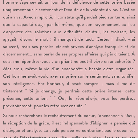
homme s'apercevrait un jour de la déficience de cette prière basée
uniquement sur le sentiment et l'écoute de la volonté divine. C'est ce
qui arriva. Avec simplicité, il constata qu'il perdait pied sur terre, ainsi
que la capacité d'agir par lui-même, que son rayonnement au lieu
d'apporter des solutions aux difficultés d'autrui, les froissait, les
agaçait, disons le mot : il manquait de tact. Certes il disait vrai
souvent, mais ses paroles étaient privées d'analyse tranquille et de
discernement... sans parler de ses propres affaires qui périclitaient. À
cela, me répondrez-vous : un priant ne peut-il vivre en anachorète ?
Mes amis, même la vie d'un anachorète a besoin d'être organisée.
Cet homme avait voulu axer sa prière sur le sentiment, sans tonifier
son intelligence. Par bonheur, il avait compris ; mais il me dit
tristement " Si je change, je perdrais cette prière intense, cette
présence, cette union. " " Oui, lui répondis-je, vous les perdrez,
provisoirement, pour les retrouver ensuite. "
Si nous recherchons le réchauffement du coeur, l'obéissance à Dieu,
la réception de la grâce, il est indispensable d'éloigner la pensée qui
distingue et analyse. La seule pensée ne contrariant pas le coeur est
celle de l'identification avec Dieu, celle de l'union. Tout ce qui est