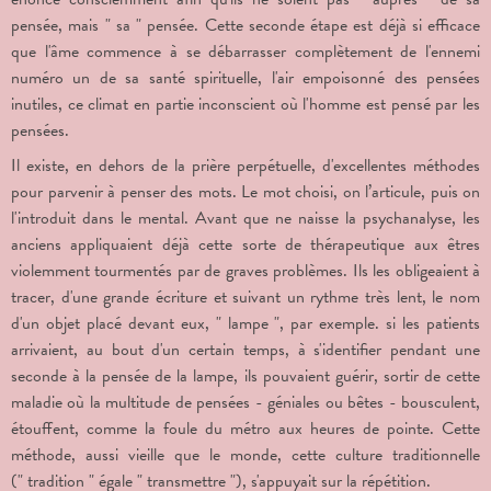
pensée, mais " sa " pensée. Cette seconde étape est déjà si efficace
que l'âme commence à se débarrasser complètement de l'ennemi
numéro un de sa santé spirituelle, l'air empoisonné des pensées
inutiles, ce climat en partie inconscient où l'homme est pensé par les
pensées.
Il existe, en dehors de la prière perpétuelle, d'excellentes méthodes
pour parvenir à penser des mots. Le mot choisi, on l’articule, puis on
l'introduit dans le mental. Avant que ne naisse la psychanalyse, les
anciens appliquaient déjà cette sorte de thérapeutique aux êtres
violemment tourmentés par de graves problèmes. Ils les obligeaient à
tracer, d'une grande écriture et suivant un rythme très lent, le nom
d'un objet placé devant eux, " lampe ", par exemple. si les patients
arrivaient, au bout d'un certain temps, à s'identifier pendant une
seconde à la pensée de la lampe, ils pouvaient guérir, sortir de cette
maladie où la multitude de pensées - géniales ou bêtes - bousculent,
étouffent, comme la foule du métro aux heures de pointe. Cette
méthode, aussi vieille que le monde, cette culture traditionnelle
(" tradition " égale " transmettre "), s'appuyait sur la répétition.