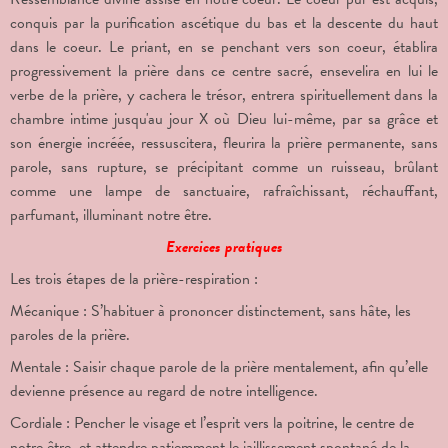
conquis par la purification ascétique du bas et la descente du haut
dans le coeur. Le priant, en se penchant vers son coeur, établira
progressivement la prière dans ce centre sacré, ensevelira en lui le
verbe de la prière, y cachera le trésor, entrera spirituellement dans la
chambre intime jusqu'au jour X où Dieu lui-même, par sa grâce et
son énergie incréée, ressuscitera, fleurira la prière permanente, sans
parole, sans rupture, se précipitant comme un ruisseau, brûlant
comme une lampe de sanctuaire, rafraîchissant, réchauffant,
parfumant, illuminant notre être.
Exercices pratiques
Les trois étapes de la prière-respiration :
Mécanique : S’habituer à prononcer distinctement, sans hâte, les
paroles de la prière.
Mentale : Saisir chaque parole de la prière mentalement, afin qu’elle
devienne présence au regard de notre intelligence.
Cordiale : Pencher le visage et l’esprit vers la poitrine, le centre de
notre être, et attendre patiemment le jaillissement spontané de la