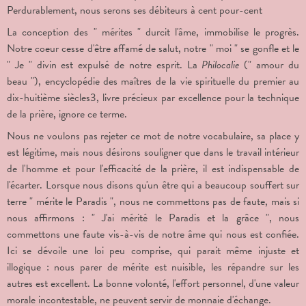
Perdurablement, nous serons ses débiteurs à cent pour-cent
La conception des " mérites " durcit l'âme, immobilise le progrès.
Notre coeur cesse d'être affamé de salut, notre " moi " se gonfle et le
" Je " divin est expulsé de notre esprit. La
Philocalie
(" amour du
beau "), encyclopédie des maîtres de la vie spirituelle du premier au
dix-huitième siècles
3
, livre précieux par excellence pour la technique
de la prière, ignore ce terme.
Nous ne voulons pas rejeter ce mot de notre vocabulaire, sa place y
est légitime, mais nous désirons souligner que dans le travail intérieur
de l'homme et pour l'efficacité de la prière, il est indispensable de
l'écarter. Lorsque nous disons qu'un être qui a beaucoup souffert sur
terre " mérite le Paradis ", nous ne commettons pas de faute, mais si
nous affirmons : " J'ai mérité le Paradis et la grâce ", nous
commettons une faute vis-à-vis de notre âme qui nous est confiée.
Ici se dévoile une loi peu comprise, qui parait même injuste et
illogique : nous parer de mérite est nuisible, les répandre sur les
autres est excellent. La bonne volonté, l'effort personnel, d'une valeur
morale incontestable, ne peuvent servir de monnaie d'échange.