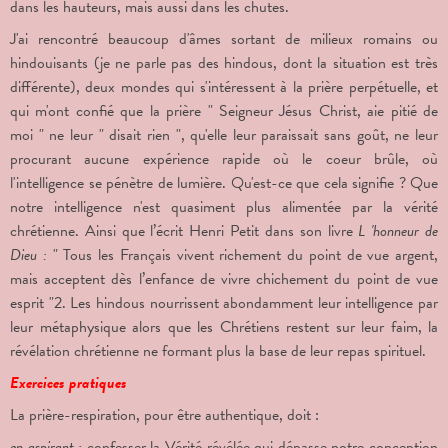
dans les hauteurs, mais aussi dans les chutes.
J'ai rencontré beaucoup d'âmes sortant de milieux romains ou
hindouisants (je ne parle pas des hindous, dont la situation est très
différente), deux mondes qui s'intéressent à la prière perpétuelle, et
qui m'ont confié que la prière " Seigneur Jésus Christ, aie pitié de
moi " ne leur " disait rien ", qu'elle leur paraissait sans goût, ne leur
procurant aucune expérience rapide où le coeur brûle, où
l'intelligence se pénètre de lumière. Qu'est-ce que cela signifie ? Que
notre intelligence n'est quasiment plus alimentée par la vérité
chrétienne. Ainsi que l’écrit Henri Petit dans son livre
L 'honneur de
Dieu :
" Tous les Français vivent richement du point de vue argent,
mais acceptent dès l’enfance de vivre chichement du point de vue
esprit "
2
. Les hindous nourrissent abondamment leur intelligence par
leur métaphysique alors que les Chrétiens restent sur leur faim, la
révélation chrétienne ne formant plus la base de leur repas spirituel.
Exercices pratiques
La prière-respiration, pour être authentique, doit :
en aspirant :
confesser la Vérité révélée qui dépasse notre conception