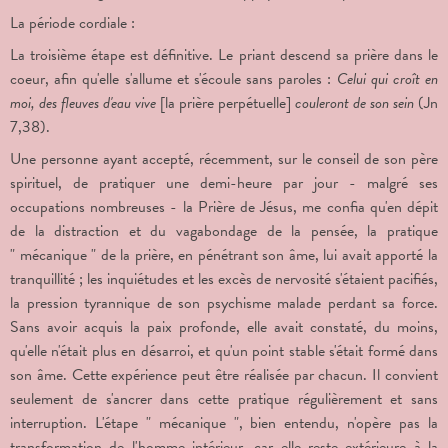
La période cordiale :
La troisième étape est définitive. Le priant descend sa prière dans le
coeur, afin qu'elle s'allume et s'écoule sans paroles :
Celui qui croît en
moi, des fleuves d'eau vive
[la prière perpétuelle]
couleront de son sein
(Jn
7,38).
Une personne ayant accepté, récemment, sur le conseil de son père
spirituel, de pratiquer une demi-heure par jour - malgré ses
occupations nombreuses - la Prière de Jésus, me confia qu'en dépit
de la distraction et du vagabondage de la pensée, la pratique
" mécanique " de la prière, en pénétrant son âme, lui avait apporté la
tranquillité ; les inquiétudes et les excès de nervosité s'étaient pacifiés,
la pression tyrannique de son psychisme malade perdant sa force.
Sans avoir acquis la paix profonde, elle avait constaté, du moins,
qu'elle n'était plus en désarroi, et qu'un point stable s'était formé dans
son âme. Cette expérience peut être réalisée par chacun. Il convient
seulement de s'ancrer dans cette pratique régulièrement et sans
interruption. L'étape " mécanique ", bien entendu, n'opère pas la
transformation de l'homme intérieur, car elle reste extérieure à la