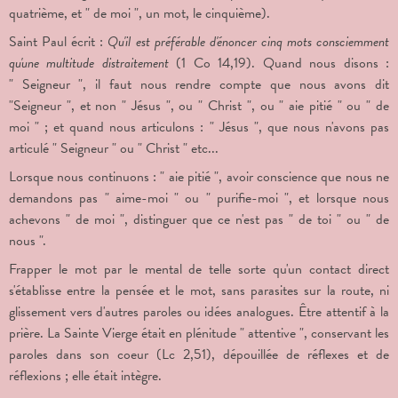
quatrième, et " de moi ", un mot, le cinquième).
Saint Paul écrit :
Qu'il est préférable d'énoncer cinq mots consciemment
qu'une multitude distraitement
(1 Co 14,19). Quand nous disons :
" Seigneur ", il faut nous rendre compte que nous avons dit
"Seigneur ", et non " Jésus ", ou " Christ ", ou " aie pitié " ou " de
moi " ; et quand nous articulons : " Jésus ", que nous n'avons pas
articulé " Seigneur " ou " Christ " etc...
Lorsque nous continuons : " aie pitié ", avoir conscience que nous ne
demandons pas " aime-moi " ou " purifie-moi ", et lorsque nous
achevons " de moi ", distinguer que ce n'est pas " de toi " ou " de
nous ".
Frapper le mot par le mental de telle sorte qu'un contact direct
s'établisse entre la pensée et le mot, sans parasites sur la route, ni
glissement vers d'autres paroles ou idées analogues. Être attentif à la
prière. La Sainte Vierge était en plénitude " attentive ",
conservant les
paroles dans son coeur (Lc 2,51), dépouillée de réflexes et de
réflexions ; elle était intègre.