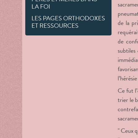
sacrame
LA FOI
pneumato
LES PAGES ORTHODOXES
de la pr
ET RESSOURCES
requérait
de confo
subtiles
immédiat
favorisa
l’hérési
Ce fut l
trier le
contrefa
sacrament
" Ceux q