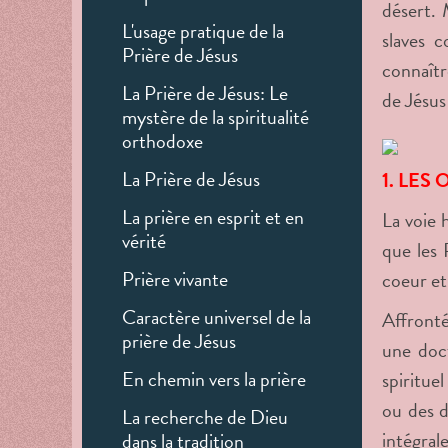
désert. 
L'usage pratique de la
slaves 
Prière de Jésus
connaître
La Prière de Jésus: Le
de Jésus
mystère de la spiritualité
orthodoxe
La Prière de Jésus
1. LES
La prière en esprit et en
La
voie 
vérité
que les 
Prière vivante
coeur et 
Caractère universel de la
Affronté
prière de Jésus
une doct
En chemin vers la prière
spiritue
ou des d
La recherche de Dieu
intégral
dans la tradition