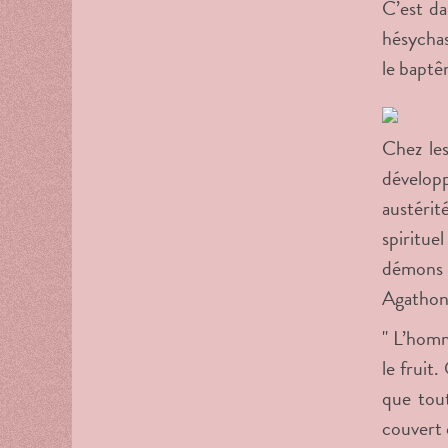
C’est da
hésychas
le baptê
Chez les
développe
austérit
spiritue
démons -
Agathon 
" L’homm
le fruit.
que tout
couvert e