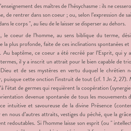
 l’enseignement des maîtres de l’hésychasme : ils ne cesse
, de rentrer dans son coeur ; ou, selon l’expression de sai
dans le corps ", au lieu de le laisser se disperser au dehors.
t, le coeur de l’homme, au sens biblique du terme, dés
lle la plus profonde, faite de ces inclinations spontanées 
. Au baptême, ce coeur a été recréé par l’Esprit, qui y a 
 termes, il y a inscrit un attrait pour le bien capable de tr
 Dieu et de ses mystères en vertu duquel le chrétien n
r, puisque cette onction l’instruit de tout (cf. 1 Jn
2, 27). 
u’à l’état de germes qui requièrent la coopération (synergie
orientation devenue spontanée de tous les mouvements d
ce intuitive et savoureuse de la divine Présence (cont
r en nous d’autres attraits, vestiges du péché, que la grâ
t redoutables. Si l’homme laisse son esprit (ou " intellec