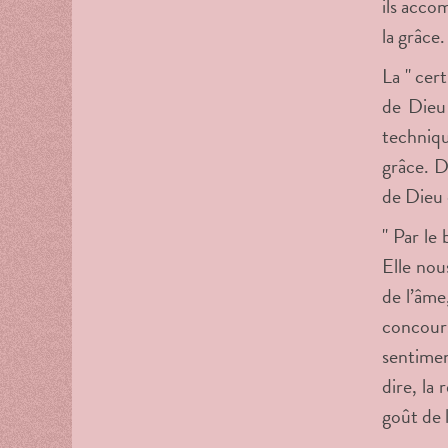
ils acco
la grâce
La " cer
de Dieu
techniqu
grâce. D
de Dieu 
" Par le
Elle nou
de l’âme
concour
sentimen
dire, la
goût de l