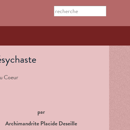
Search this site
Formulaire
de
recherche
hésychaste
par
Archimandrite Placide Deseille