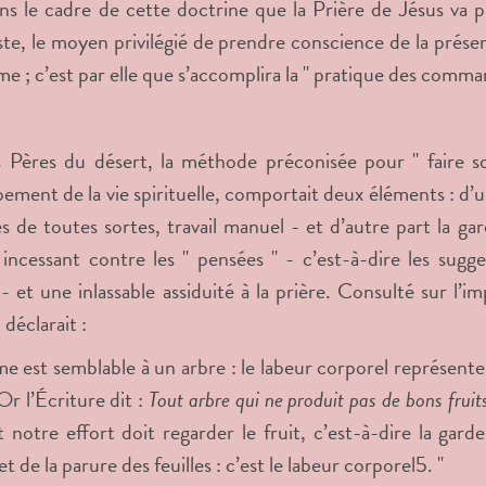
ns le cadre de cette doctrine que la Prière de Jésus va pr
te, le moyen privilégié de prendre conscience de la prése
me ; c’est par elle que s’accomplira la " pratique des comm
 Pères du désert, la méthode préconisée pour " faire son
ment de la vie spirituelle, comportait deux éléments : d’une 
és de toutes sortes, travail manuel - et d’autre part la ga
l incessant contre les " pensées " - c’est-à-dire les sug
 et une inlassable assiduité à la prière. Consulté sur l’i
déclarait :
e est semblable à un arbre : le labeur corporel représente le
 Or l’Écriture dit :
Tout arbre qui ne produit pas de bons fruit
 notre effort doit regarder le fruit, c’est-à-dire la gar
t de la parure des feuilles : c’est le labeur corporel
5
. "