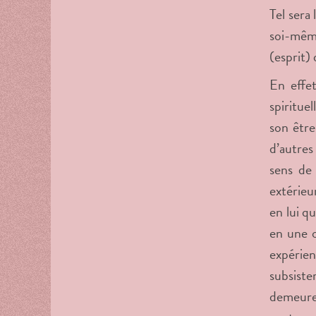
Tel sera
soi-même
(esprit) 
En effe
spiritue
son être
d’autres
sens de
extérieu
en lui q
en une 
expérien
subsiste
demeuren