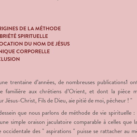
ORIGINES DE LA MÉTHODE
OBRIÉTÉ SPIRITUELLE
NVOCATION DU NOM DE JÉSUS
HNIQUE CORPORELLE
CLUSION
une trentaine d’années, de nombreuses publications
1
on
lle familière aux chrétiens d’Orient, et dont la pièce m
r Jésus-Christ, Fils de Dieu, aie pitié de moi, pécheur ! "
dessein que nous parlons de méthode de vie spirituelle :
ne simple oraison jaculatoire comparable à celles que 
occidentale des " aspirations " puisse se rattacher au 