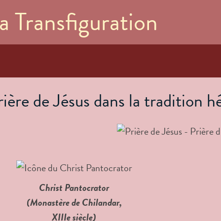
Aller au
a Transfiguration
contenu
principal
rière de Jésus dans la tradition 
Christ Pantocrator
(Monastère de Chilandar,
XIIIe siècle)