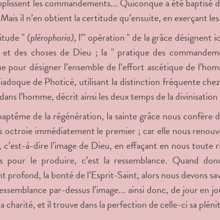
mplissent les commandements... Quiconque a été baptisé d
. Mais il n’en obtient la certitude qu’ensuite, en exerçant
titude "
(plérophoria),
l’" opération " de la grâce désignent ic
 et des choses de Dieu ; la " pratique des commandeme
e pour désigner l’ensemble de l’effort ascétique de l’homm
iadoque de Photicé, utilisant la distinction fréquente chez 
dans l’homme, décrit ainsi les deux temps de la divinisation 
 baptême de la régénération, la sainte grâce nous confère d
s octroie immédiatement le premier ; car elle nous renouvell
, c’est-à-dire l’image de Dieu, en effaçant en nous toute r
s pour le produire, c’est la ressemblance. Quand don
t profond, la bonté de l’Esprit-Saint, alors nous devons sa
 ressemblance par-dessus l’image... ainsi donc, de jour en 
a charité, et il trouve dans la perfection de celle-ci sa plén