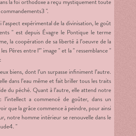
ans la foi orthodoxe a reçu mystiquement toute
 les commandements
3
".
i l’aspect expérimental de la divinisation, le goût
nts " est depuis Évagre le Pontique le terme
e, la coopération de sa liberté à l’oeuvre de la
les Pères entre l’" image " et la " ressemblance "
:
eux biens, dont l’un surpasse infiniment l’autre.
e dans l’eau même et fait briller tous les traits
ide du péché. Quant à l’autre, elle attend notre
c l’intellect a commencé de goûter, dans un
voir que la grâce commence à peindre, pour ainsi
jour, notre homme intérieur se renouvelle dans le
itude
4
. "