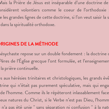
Mais la Prière de Jésus est inséparable d’une doctrine de l
considèrent volontiers comme le coeur de l’orthodoxie 
 les grandes lignes de cette doctrine, si l’on veut saisir la
 dans la spiritualité orthodoxe.
 ORIGINES DE LA MÉTHODE
hésychaste repose sur un double fondement : la doctrine de
Pères de l’Église grecque l’ont formulée, et l’enseigneme
la prière continuelle.
s aux hérésies trinitaires et christologiques, les grands é
rine qui n’était pas purement spéculative, mais qui en
l de l’homme. Comme ils le répéteront inlassablement face
eux natures du Christ, si le Verbe n’est pas Dieu, l’homm
e n’a pas été unie " sans séparation ni confusion " à la n