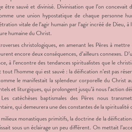
e être sauvé et divinisé. Divinisation que l’on concevait
omme une union hypostatique de chaque personne hum
ration vitale de l’agir humain par l’agir incréé de Dieu, à 
ture humaine du Christ.
roverses christologiques, en amenant les Pères à mettre e
eurent encore deux conséquences, d’ailleurs connexes. D’un
ce, à l’encontre des tendances spiritualistes que le christi
t tout l’homme qui est sauvé : la déification n’est pas réser
mme le manifestait la splendeur corporelle du Christ au
tels et liturgiques, qui prolongent jusqu’à nous l’action déi
 Les catéchèses baptismales des Pères nous transme
taire, qui demeurera une des constantes de la spiritualité o
 milieux monastiques primitifs, la doctrine de la déificati
issait sous un éclairage un peu différent. On mettait l’ac