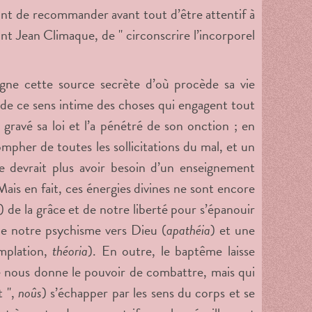
ront de recommander avant tout d’être attentif à
nt Jean Climaque, de " circonscrire l’incorporel
igne cette source secrète d’où procède sa vie
et de ce sens intime des choses qui engagent tout
gravé sa loi et l’a pénétré de son onction ; en
iompher de toutes les sollicitations du mal, et un
e devrait plus avoir besoin d’un enseignement
Mais en fait, ces énergies divines ne sont encore
) de la grâce et de notre liberté pour s’épanouir
e notre psychisme vers Dieu (
apathéia
)
et une
emplation,
théoria
).
En outre, le baptême laisse
ce nous donne le pouvoir de combattre, mais qui
t ",
noûs
)
s’échapper par les sens du corps et se