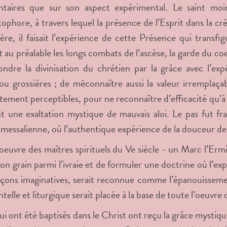
ntaires que sur son aspect expérimental. Le saint mo
phore, à travers lequel la présence de l’Esprit dans la cré
ière, il faisait l’expérience de cette Présence qui transfi
 au préalable les longs combats de l’ascèse, la garde du coeur
ndre la divinisation du chrétien par la grâce avec l’ex
 ou grossières ; de méconnaître aussi la valeur irremplaça
ement perceptibles, pour ne reconnaître d’efficacité qu’à l
nt une exaltation mystique de mauvais aloi. Le pas fut f
e messalienne, où l’authentique expérience de la douceur de
’oeuvre des maîtres spirituels du Ve siècle - un Marc l’
 bon grain parmi l’ivraie et de formuler une doctrine où l’
çons imaginatives, serait reconnue comme l’épanouissemen
elle et liturgique serait placée à la base de toute l’oeuvre 
ui ont été baptisés dans le Christ ont reçu la grâce mystiq