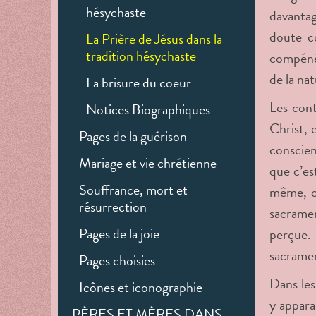
hésychaste
davantag
doute c
La Prière de Jésus dans la
tradition hésychaste
compénét
de la na
La brisure du coeur
Les cont
Notices Biographiques
Christ, 
Pages de la guérison
conscien
Mariage et vie chrétienne
que c’es
Souffrance, mort et
même, co
résurrection
sacramen
Pages de la joie
perçue.
sacramen
Pages choisies
Dans les
Icônes et iconographie
y appara
PÈRES ET MÈRES DANS