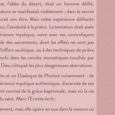
ine,
l’abba
du désert, était un homme déifié,
ature se manifestait visiblement ; dans le secret
gurait son être. Mais cette expérience déifiante
, l’assiduité à la prière. La tentation était aisée
périence mystique, voire avec ses contrefaçons
ble des sacrements, dont les effets ne sont pas
’effort ascétique, ou à des techniques de prière
ranchi dans les cercles monastiques touchés par
 Dieu côtoyait les plus dangereuses aberrations.
Ermite et un Diadoque de Photicé notamment - de
expérience mystique authentique, discernée de ses
t normal de la grâce baptismale, mais où la vie
du salut. Marc l’Ermite écrit :
uement, mais elle opère en eux dans la mesure où