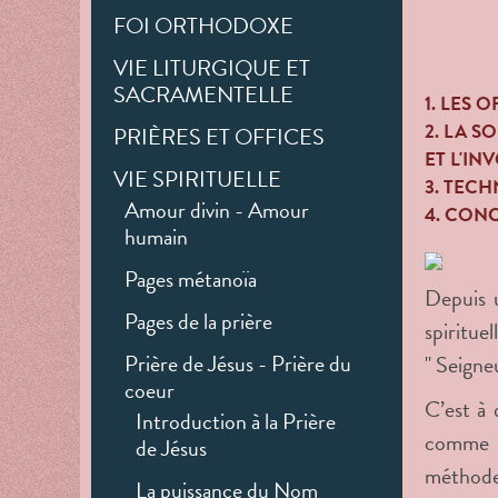
FOI ORTHODOXE
VIE LITURGIQUE ET
SACRAMENTELLE
1. LES 
2. LA S
PRIÈRES ET OFFICES
ET L'I
VIE SPIRITUELLE
3. TEC
Amour divin - Amour
4. CON
humain
Pages métanoïa
Depuis 
Pages de la prière
spiritue
Prière de Jésus - Prière du
" Seigneu
coeur
C’est à 
Introduction à la Prière
comme u
de Jésus
méthode 
La puissance du Nom