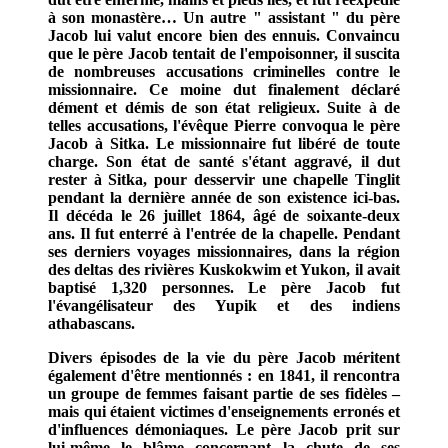
à son monastère… Un autre " assistant " du père
Jacob lui valut encore bien des ennuis. Convaincu
que le père Jacob tentait de l'empoisonner, il suscita
de nombreuses accusations criminelles contre le
missionnaire. Ce moine dut finalement déclaré
dément et démis de son état religieux. Suite à de
telles accusations, l'évêque Pierre convoqua le père
Jacob à Sitka. Le missionnaire fut libéré de toute
charge. Son état de santé s'étant aggravé, il dut
rester à Sitka, pour desservir une chapelle Tinglit
pendant la dernière année de son existence ici-bas.
Il décéda le 26 juillet 1864, âgé de soixante-deux
ans. Il fut enterré à l'entrée de la chapelle. Pendant
ses derniers voyages missionnaires, dans la région
des deltas des rivières Kuskokwim et Yukon, il avait
baptisé 1,320 personnes. Le père Jacob fut
l'évangélisateur des Yupik et des indiens
athabascans.
Divers épisodes de la vie du père Jacob méritent
également d'être mentionnés : en 1841, il rencontra
un groupe de femmes faisant partie de ses fidèles –
mais qui étaient victimes d'enseignements erronés et
d'influences démoniaques. Le père Jacob prit sur
lui-même le blâme concernant la chute de ses