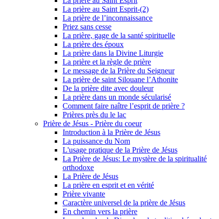
La prière au Saint Esprit
La prière au Saint Esprit-(2)
La prière de l’inconnaissance
Priez sans cesse
La prière, gage de la santé spirituelle
La prière des époux
La prière dans la Divine Liturgie
La prière et la règle de prière
Le message de la Prière du Seigneur
La prière de saint Silouane l’Athonite
De la prière dite avec douleur
La prière dans un monde sécularisé
Comment faire naître l’esprit de prière ?
Prières près du le lac
Prière de Jésus - Prière du coeur
Introduction à la Prière de Jésus
La puissance du Nom
L'usage pratique de la Prière de Jésus
La Prière de Jésus: Le mystère de la spiritualité
orthodoxe
La Prière de Jésus
La prière en esprit et en vérité
Prière vivante
Caractère universel de la prière de Jésus
En chemin vers la prière