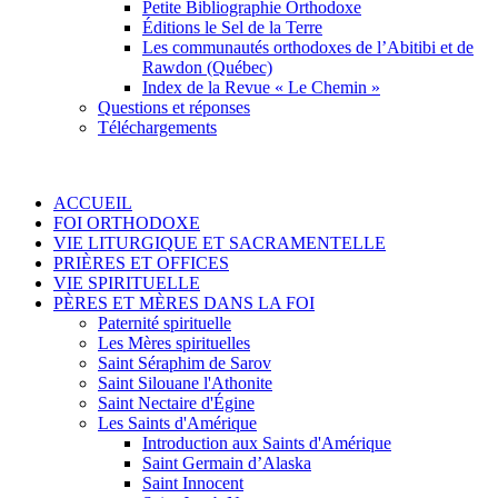
Petite Bibliographie Orthodoxe
Éditions le Sel de la Terre
Les communautés orthodoxes de l’Abitibi et de
Rawdon (Québec)
Index de la Revue « Le Chemin »
Questions et réponses
Téléchargements
ACCUEIL
FOI ORTHODOXE
VIE LITURGIQUE ET SACRAMENTELLE
PRIÈRES ET OFFICES
VIE SPIRITUELLE
PÈRES ET MÈRES DANS LA FOI
Paternité spirituelle
Les Mères spirituelles
Saint Séraphim de Sarov
Saint Silouane l'Athonite
Saint Nectaire d'Égine
Les Saints d'Amérique
Introduction aux Saints d'Amérique
Saint Germain d’Alaska
Saint Innocent