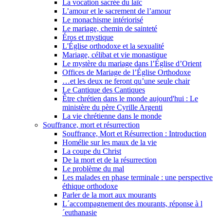
La vocation sacrée du laïc
L’amour et le sacrement de l’amour
Le monachisme intériorisé
Le mariage, chemin de sainteté
Éros et mystique
L'Église orthodoxe et la sexualité
Mariage, célibat et vie monastique
Le mystère du mariage dans l’Église d’Orient
Offices de Mariage de l’Église Orthodoxe
…et les deux ne feront qu’une seule chair
Le Cantique des Cantiques
Être chrétien dans le monde aujourd'hui : Le
ministère du père Cyrille Argenti
La vie chrétienne dans le monde
Souffrance, mort et résurrection
Souffrance, Mort et Résurrection : Introduction
Homélie sur les maux de la vie
La coupe du Christ
De la mort et de la résurrection
Le problème du mal
Les malades en phase terminale : une perspective
éthique orthodoxe
Parler de la mort aux mourants
L´accompagnement des mourants, réponse à l
´euthanasie