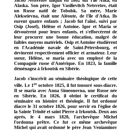
Jacob Netsvetov naquit en 1802 sur l'île Atka, en
Alaska. Son père, Igor Vasilievitch Netsvetov, était
un Russe natif de Tobolsk. Sa mère, Marie
Alekseievna, était une Aléoute, de l'île d'Atka. Ils
eurent quatre enfants ; Jacob fut l'aîné, suivi par
Osip (Josef), Hélène et Antoine. Igor et Maria se
dévouèrent pour leurs enfants, et s'efforcèrent de
leur procurer une bonne éducation, malgré de
faibles moyens matériels. Osip et Antoine étudièrent
en l'Académie navale de Saint-Pétersbourg, et
devinrent respectivement officier et armateur. Leur
soeur, Hélène, se maria avec un employé de la
Compagnie russe d'Amérique. En 1823, la famille
déménagea à Irkoutsk en Sibérie.
Jacob s'inscrivit au séminaire théologique de cette
er
ville. Le 1
octobre 1825, il fut tonsuré sous-diacre.
Il se maria avec Anna Simeonovna, une Russe née
en Sibérie. En 1826, il obtint le certificat du
séminaire en histoire et théologie. Il fut ordonné
diacre le 31 octobre 1826, pour servir en l'église de
la Sainte Trinité et saint Pierre à Irkoutsk. Deux ans
après, le 4 mars 1828, l'archevêque Michel
l'ordonna prêtre. Ce fut ce même archevêque
Michel qui avait ordonné le père Jean Veniaminov