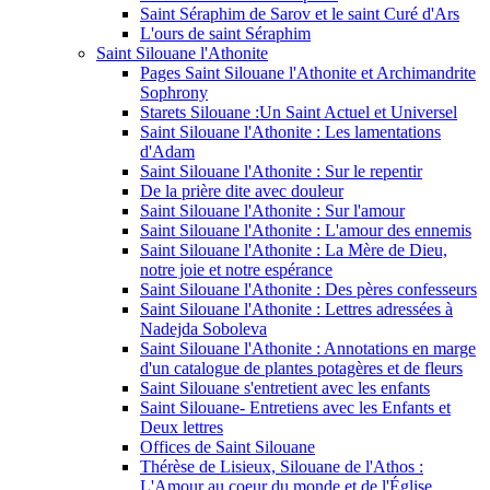
Saint Séraphim de Sarov et le saint Curé d'Ars
L'ours de saint Séraphim
Saint Silouane l'Athonite
Pages Saint Silouane l'Athonite et Archimandrite
Sophrony
Starets Silouane :Un Saint Actuel et Universel
Saint Silouane l'Athonite : Les lamentations
d'Adam
Saint Silouane l'Athonite : Sur le repentir
De la prière dite avec douleur
Saint Silouane l'Athonite : Sur l'amour
Saint Silouane l'Athonite : L'amour des ennemis
Saint Silouane l'Athonite : La Mère de Dieu,
notre joie et notre espérance
Saint Silouane l'Athonite : Des pères confesseurs
Saint Silouane l'Athonite : Lettres adressées à
Nadejda Soboleva
Saint Silouane l'Athonite : Annotations en marge
d'un catalogue de plantes potagères et de fleurs
Saint Silouane s'entretient avec les enfants
Saint Silouane- Entretiens avec les Enfants et
Deux lettres
Offices de Saint Silouane
Thérèse de Lisieux, Silouane de l'Athos :
L'Amour au coeur du monde et de l'Église