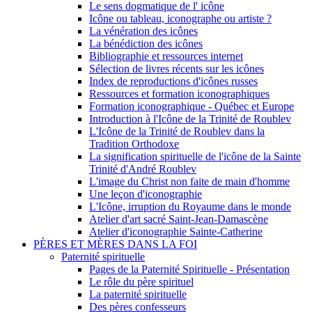
Le sens dogmatique de l' icône
Icône ou tableau, iconographe ou artiste ?
La vénération des icônes
La bénédiction des icônes
Bibliographie et ressources internet
Sélection de livres récents sur les icônes
Index de reproductions d'icônes russes
Ressources et formation iconographiques
Formation iconographique - Québec et Europe
Introduction à l'Icône de la Trinité de Roublev
L'Icône de la Trinité de Roublev dans la
Tradition Orthodoxe
La signification spirituelle de l'icône de la Sainte
Trinité d'André Roublev
L'image du Christ non faite de main d'homme
Une leçon d'iconographie
L'Icône, irruption du Royaume dans le monde
Atelier d'art sacré Saint-Jean-Damascène
Atelier d'iconographie Sainte-Catherine
PÈRES ET MÈRES DANS LA FOI
Paternité spirituelle
Pages de la Paternité Spirituelle - Présentation
Le rôle du père spirituel
La paternité spirituelle
Des pères confesseurs