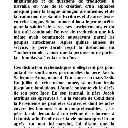
linguistiques et de questions de traduction. Il
travailla en vue de la création d'un alphabet
adéquat pour la langue unangan-aléoutienne, et de
la traduction des Saintes Écritures et d'autres textes
en cette langue. Saint Innocent loua le jeune prêtre
pour la sainteté de sa vie, ses enseignements, et du
fait qu'il continuait l'œuvre de traduction que lui-
même avait commencée auparavant parmi les
peuples autochtones. Après quinze années de
service, le père Jacob reçut la distinction du
" nabedrennik ", ainsi que la permission de porter
la " kamilavka " et la croix d'or.
Ces distinction ecclésiastiques n'allégèrent pas pour
autant les souffrances personnelles du père Jacob.
Sa femme, Anna, mourut d'un cancer en mars 1836.
En juillet de cette même année, sa maison brûla
jusqu'aux fondations. L'année suivante vit le décès
de son père Igor. En son journal, le père Jacob
attribua ces épreuves à " à la volonté de Celui dont
la Providence ne peut être scrutée, et dont les actes
envers les hommes sont incompréhensibles ". Le
père Jacob demanda à son évêque de retourner à
Irkoutsk afin d'embrasser la vie monastique. Un an
après, un mot lui parvint, lui disant que la