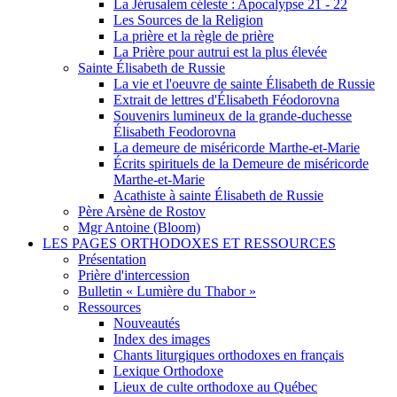
La Jérusalem céleste : Apocalypse 21 - 22
Les Sources de la Religion
La prière et la règle de prière
La Prière pour autrui est la plus élevée
Sainte Élisabeth de Russie
La vie et l'oeuvre de sainte Élisabeth de Russie
Extrait de lettres d'Élisabeth Féodorovna
Souvenirs lumineux de la grande-duchesse
Élisabeth Feodorovna
La demeure de miséricorde Marthe-et-Marie
Écrits spirituels de la Demeure de miséricorde
Marthe-et-Marie
Acathiste à sainte Élisabeth de Russie
Père Arsène de Rostov
Mgr Antoine (Bloom)
LES PAGES ORTHODOXES ET RESSOURCES
Présentation
Prière d'intercession
Bulletin « Lumière du Thabor »
Ressources
Nouveautés
Index des images
Chants liturgiques orthodoxes en français
Lexique Orthodoxe
Lieux de culte orthodoxe au Québec