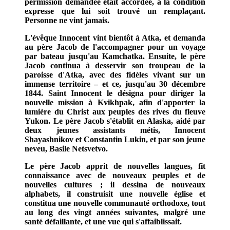
permission demandée était accordée, à la condition
expresse que lui soit trouvé un remplaçant.
Personne ne vint jamais.
L'évêque Innocent vint bientôt à Atka, et demanda
au père Jacob de l'accompagner pour un voyage
par bateau jusqu'au Kamchatka. Ensuite, le père
Jacob continua à desservir son troupeau de la
paroisse d'Atka, avec des fidèles vivant sur un
immense territoire – et ce, jusqu'au 30 décembre
1844. Saint Innocent le désigna pour diriger la
nouvelle mission à Kvikhpak, afin d'apporter la
lumière du Christ aux peuples des rives du fleuve
Yukon. Le père Jacob s'établit en Alaska, aidé par
deux jeunes assistants métis, Innocent
Shayashnikov et Constantin Lukin, et par son jeune
neveu, Basile Netsvetvo.
Le père Jacob apprit de nouvelles langues, fit
connaissance avec de nouveaux peuples et de
nouvelles cultures ; il dessina de nouveaux
alphabets, il construisit une nouvelle église et
constitua une nouvelle communauté orthodoxe, tout
au long des vingt années suivantes, malgré une
santé défaillante, et une vue qui s'affaiblissait.