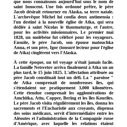
que nous connaissons aujourd'hui sous le nom de
saint Innocent. Une fois ordonné prêtre, le père
Jacob désirait retourner en Alaska, sa terre natale.
L'archevêque Michel lui confia deux antimensia :
l'un destiné à la nouvelle église de Atka, qui sera
dédiée à saint Nicolas le thaumaturge, et l'autre,
pour les activités missionnaires. Le premier mai
1828, un molébène fut célébré pour les voyageurs.
Ensuite, le père Jacob, son épouse matouchka
Anna, et son père, Igor (tonsuré lecteur pour l'église
de Atka) cinglèrent vers l'Alaska.
À cette époque, un tel voyage n'était jamais facile.
La famille Netsvetov arriva finalement à Atka un an
plus tard, le 15 juin 1825. L'affectation attribuée au
père Jacob constituait tout un défi. La " paroisse "
de Atka comprenait de nombreuses îles, qui
s'étendaient sur pratiquement 3,000 kilomètres.
Cette étendue comprenait les agglomérations de
Amchitka, Attu, Copper, Bering et les îles Kouriles.
Le père Jacob visita régulièrement les îles, donna les
sacrements et l'Eucharistie aux croyants, dispensa
des soins médicaux, servit d'intermédiaire entre les
Aléoutes et l'administration de la Compagnie russe
d'Amérique, avec laquelle les relations étaient