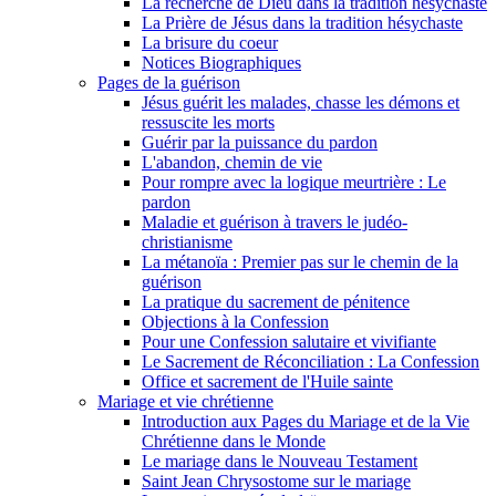
La recherche de Dieu dans la tradition hésychaste
La Prière de Jésus dans la tradition hésychaste
La brisure du coeur
Notices Biographiques
Pages de la guérison
Jésus guérit les malades, chasse les démons et
ressuscite les morts
Guérir par la puissance du pardon
L'abandon, chemin de vie
Pour rompre avec la logique meurtrière : Le
pardon
Maladie et guérison à travers le judéo-
christianisme
La métanoïa : Premier pas sur le chemin de la
guérison
La pratique du sacrement de pénitence
Objections à la Confession
Pour une Confession salutaire et vivifiante
Le Sacrement de Réconciliation : La Confession
Office et sacrement de l'Huile sainte
Mariage et vie chrétienne
Introduction aux Pages du Mariage et de la Vie
Chrétienne dans le Monde
Le mariage dans le Nouveau Testament
Saint Jean Chrysostome sur le mariage