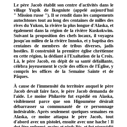
Le père Jacob établit son centre d'activités dans le
village Yupik de Ikogniute (appelé aujourd'hui
" Mission russe "). Il se rendit dans les campements
autochtones tout au long des centaines de milles des
rives du Yukon, la rivière la plus longue d'Alaska, et
également dans la région de la rivière Kuskokwim.
Suivant la proposition des chefs locaux, il voyagea
jusqu'au milieu de la rivière Innoko, et y baptisa des
centaines de membres de tribus diverses, jadis
hostiles. Il construisit la première église chrétienne
en cette région, la dédiant à l'Exaltation de la Croix.
Là, le père Jacob, en dépit de sa santé défaillante,
célébra joyeusement le cycle des offices de l'Église, y
compris les offices de la Semaine Sainte et de
Pâques.
À cause de l'immensité du territoire auquel le père
Jacob devait faire face, le père Jacob demanda de
l'aide. Le moine Philarète fut expédié en Alaska,
visiblement parce que son Higoumène désirait
débarrasser sa communauté de ce personnage
indésirable. Après seulement quelques semaines en
Alaska, ce moine attaqua le père Jacob, tout
d'abord avec un pistolet, ensuite avec une hache ! Il
dut être enfermé, mains et pieds liés, et fut réexpédié