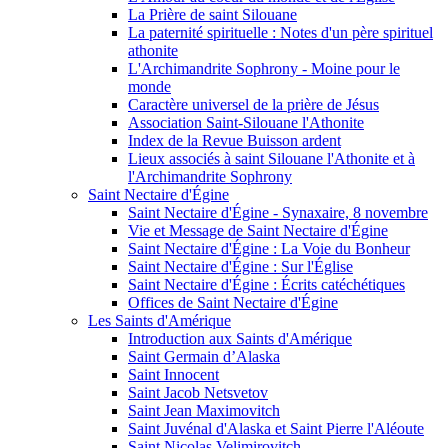
La Prière de saint Silouane
La paternité spirituelle : Notes d'un père spirituel
athonite
L'Archimandrite Sophrony - Moine pour le
monde
Caractère universel de la prière de Jésus
Association Saint-Silouane l'Athonite
Index de la Revue Buisson ardent
Lieux associés à saint Silouane l'Athonite et à
l'Archimandrite Sophrony
Saint Nectaire d'Égine
Saint Nectaire d'Égine - Synaxaire, 8 novembre
Vie et Message de Saint Nectaire d'Égine
Saint Nectaire d'Égine : La Voie du Bonheur
Saint Nectaire d'Égine : Sur l'Église
Saint Nectaire d'Égine : Écrits catéchétiques
Offices de Saint Nectaire d'Égine
Les Saints d'Amérique
Introduction aux Saints d'Amérique
Saint Germain d’Alaska
Saint Innocent
Saint Jacob Netsvetov
Saint Jean Maximovitch
Saint Juvénal d'Alaska et Saint Pierre l'Aléoute
Saint Nicolas Velimirovitch