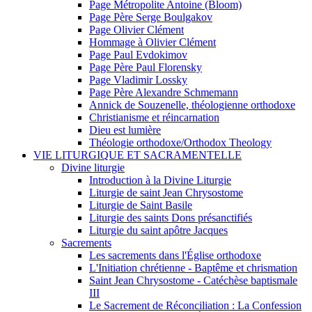
Page Métropolite Antoine (Bloom)
Page Père Serge Boulgakov
Page Olivier Clément
Hommage à Olivier Clément
Page Paul Evdokimov
Page Père Paul Florensky
Page Vladimir Lossky
Page Père Alexandre Schmemann
Annick de Souzenelle, théologienne orthodoxe
Christianisme et réincarnation
Dieu est lumière
Théologie orthodoxe/Orthodox Theology
VIE LITURGIQUE ET SACRAMENTELLE
Divine liturgie
Introduction à la Divine Liturgie
Liturgie de saint Jean Chrysostome
Liturgie de Saint Basile
Liturgie des saints Dons présanctifiés
Liturgie du saint apôtre Jacques
Sacrements
Les sacrements dans l'Église orthodoxe
L'Initiation chrétienne - Baptême et chrismation
Saint Jean Chrysostome - Catéchèse baptismale
III
Le Sacrement de Réconciliation : La Confession