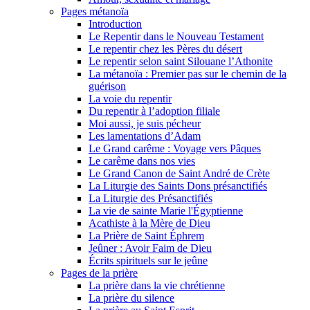
Pages métanoïa
Introduction
Le Repentir dans le Nouveau Testament
Le repentir chez les Pères du désert
Le repentir selon saint Silouane l’Athonite
La métanoïa : Premier pas sur le chemin de la
guérison
La voie du repentir
Du repentir à l’adoption filiale
Moi aussi, je suis pécheur
Les lamentations d’Adam
Le Grand carême : Voyage vers Pâques
Le carême dans nos vies
Le Grand Canon de Saint André de Crète
La Liturgie des Saints Dons présanctifiés
La Liturgie des Présanctifiés
La vie de sainte Marie l'Égyptienne
Acathiste à la Mère de Dieu
La Prière de Saint Éphrem
Jeûner : Avoir Faim de Dieu
Écrits spirituels sur le jeûne
Pages de la prière
La prière dans la vie chrétienne
La prière du silence