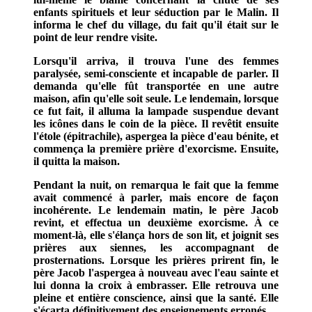
enfants spirituels et leur séduction par le Malin. Il
informa le chef du village, du fait qu'il était sur le
point de leur rendre visite.
Lorsqu'il arriva, il trouva l'une des femmes
paralysée, semi-consciente et incapable de parler. Il
demanda qu'elle fût transportée en une autre
maison, afin qu'elle soit seule. Le lendemain, lorsque
ce fut fait, il alluma la lampade suspendue devant
les icônes dans le coin de la pièce. Il revêtit ensuite
l'étole (épitrachile), aspergea la pièce d'eau bénite, et
commença la première prière d'exorcisme. Ensuite,
il quitta la maison.
Pendant la nuit, on remarqua le fait que la femme
avait commencé à parler, mais encore de façon
incohérente. Le lendemain matin, le père Jacob
revint, et effectua un deuxième exorcisme. À ce
moment-là, elle s'élança hors de son lit, et joignit ses
prières aux siennes, les accompagnant de
prosternations. Lorsque les prières prirent fin, le
père Jacob l'aspergea à nouveau avec l'eau sainte et
lui donna la croix à embrasser. Elle retrouva une
pleine et entière conscience, ainsi que la santé. Elle
s'écarta définitivement des enseignements erronés.