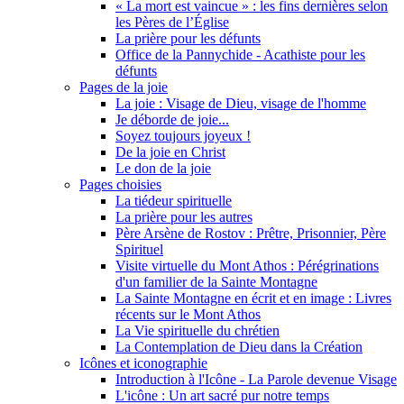
« La mort est vaincue » : les fins dernières selon
les Pères de l’Église
La prière pour les défunts
Office de la Pannychide - Acathiste pour les
défunts
Pages de la joie
La joie : Visage de Dieu, visage de l'homme
Je déborde de joie...
Soyez toujours joyeux !
De la joie en Christ
Le don de la joie
Pages choisies
La tiédeur spirituelle
La prière pour les autres
Père Arsène de Rostov : Prêtre, Prisonnier, Père
Spirituel
Visite virtuelle du Mont Athos : Pérégrinations
d'un familier de la Sainte Montagne
La Sainte Montagne en écrit et en image : Livres
récents sur le Mont Athos
La Vie spirituelle du chrétien
La Contemplation de Dieu dans la Création
Icônes et iconographie
Introduction à l'Icône - La Parole devenue Visage
L'icône : Un art sacré pur notre temps