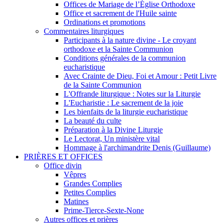
Offices de Mariage de l’Église Orthodoxe
Office et sacrement de l'Huile sainte
Ordinations et promotions
Commentaires liturgiques
Participants à la nature divine - Le croyant
orthodoxe et la Sainte Communion
Conditions générales de la communion
eucharistique
Avec Crainte de Dieu, Foi et Amour : Petit Livre
de la Sainte Communion
L'Offrande liturgique : Notes sur la Liturgie
L'Eucharistie : Le sacrement de la joie
Les bienfaits de la liturgie eucharistique
La beauté du culte
Préparation à la Divine Liturgie
Le Lectorat, Un ministère vital
Hommage à l'archimandrite Denis (Guillaume)
PRIÈRES ET OFFICES
Office divin
Vêpres
Grandes Complies
Petites Complies
Matines
Prime-Tierce-Sexte-None
Autres offices et prières