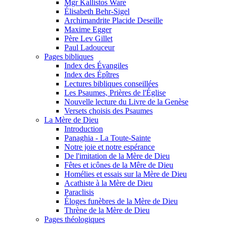
Mgr Kallistos Ware
Élisabeth Behr-Sigel
Archimandrite Placide Deseille
Maxime Egger
Père Lev Gillet
Paul Ladouceur
Pages bibliques
Index des Évangiles
Index des Épîtres
Lectures bibliques conseillées
Les Psaumes, Prières de l'Église
Nouvelle lecture du Livre de la Genèse
Versets choisis des Psaumes
La Mère de Dieu
Introduction
Panaghia - La Toute-Sainte
Notre joie et notre espérance
De l'imitation de la Mère de Dieu
Fêtes et icônes de la Mêre de Dieu
Homélies et essais sur la Mère de Dieu
Acathiste à la Mère de Dieu
Paraclisis
Éloges funèbres de la Mère de Dieu
Thrène de la Mère de Dieu
Pages théologiques