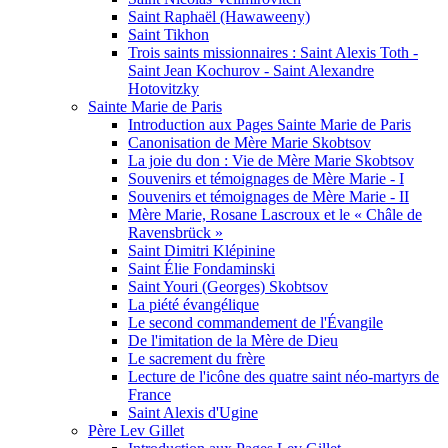
Saint Raphaël (Hawaweeny)
Saint Tikhon
Trois saints missionnaires : Saint Alexis Toth -
Saint Jean Kochurov - Saint Alexandre
Hotovitzky
Sainte Marie de Paris
Introduction aux Pages Sainte Marie de Paris
Canonisation de Mère Marie Skobtsov
La joie du don : Vie de Mère Marie Skobtsov
Souvenirs et témoignages de Mère Marie - I
Souvenirs et témoignages de Mère Marie - II
Mère Marie, Rosane Lascroux et le « Châle de
Ravensbrück »
Saint Dimitri Klépinine
Saint Élie Fondaminski
Saint Youri (Georges) Skobtsov
La piété évangélique
Le second commandement de l'Évangile
De l'imitation de la Mère de Dieu
Le sacrement du frère
Lecture de l'icône des quatre saint néo-martyrs de
France
Saint Alexis d'Ugine
Père Lev Gillet