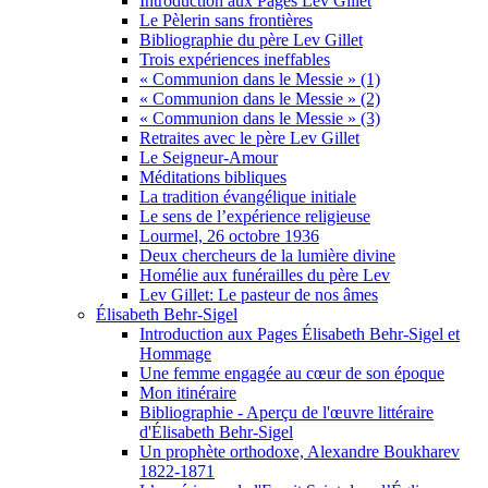
Introduction aux Pages Lev Gillet
Le Pèlerin sans frontières
Bibliographie du père Lev Gillet
Trois expériences ineffables
« Communion dans le Messie » (1)
« Communion dans le Messie » (2)
« Communion dans le Messie » (3)
Retraites avec le père Lev Gillet
Le Seigneur-Amour
Méditations bibliques
La tradition évangélique initiale
Le sens de l’expérience religieuse
Lourmel, 26 octobre 1936
Deux chercheurs de la lumière divine
Homélie aux funérailles du père Lev
Lev Gillet: Le pasteur de nos âmes
Élisabeth Behr-Sigel
Introduction aux Pages Élisabeth Behr-Sigel et
Hommage
Une femme engagée au cœur de son époque
Mon itinéraire
Bibliographie - Aperçu de l'œuvre littéraire
d'Élisabeth Behr-Sigel
Un prophète orthodoxe, Alexandre Boukharev
1822-1871