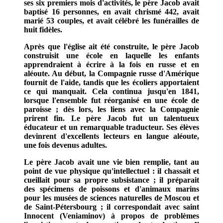
ses six premiers mois d'activités, le père Jacob avait
baptisé 16 personnes, en avait chrismé 442, avait
marié 53 couples, et avait célébré les funérailles de
huit fidèles.
Après que l'église ait été construite, le père Jacob
construisit une école en laquelle les enfants
apprendraient à écrire à la fois en russe et en
aléoute. Au début, la Compagnie russe d'Amérique
fournit de l'aide, tandis que les écoliers apportaient
ce qui manquait. Cela continua jusqu'en 1841,
lorsque l'ensemble fut réorganisé en une école de
paroisse ; dès lors, les liens avec la Compagnie
prirent fin. Le père Jacob fut un talentueux
éducateur et un remarquable traducteur. Ses élèves
devinrent d'excellents lecteurs en langue aléoute,
une fois devenus adultes.
Le père Jacob avait une vie bien remplie, tant au
point de vue physique qu'intellectuel : il chassait et
cueillait pour sa propre subsistance ; il préparait
des spécimens de poissons et d'animaux marins
pour les musées de sciences naturelles de Moscou et
de Saint-Pétersbourg ; il correspondait avec saint
Innocent (Veniaminov) à propos de problèmes