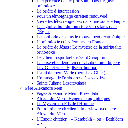
L’expérience de l'Esprit Saint dans l’Église
orthodoxe
La prière d’intercession
Pour un témoignage chrétien renouvelé
Vivre les fêtes religieuses dans une société laïque
La signification du ministère // Les laïcs dans
l’Église
Les orthodoxes dans le mouvement œcuménique
L’orthodoxie et les femmes en France
La prière de Jésus : Le mystère de la spiritualité
orthodoxe
Le Chemin spirituel de Saint Séraphim
La crise et le dénouement : L'itinéraire du père
Lev Gillet vers l'Église orthodoxe
L'ami de mère Marie (père Lev Gillet)
Hommage de l'orthodoxie à ses exilés
Sainte Juliana Lazarevskaïa
Père Alexandre Men
Pages Alexandre Men : Présentation
Alexandre Men - Repères biographiques
Le Mystère du Fils de l'Homme
Pourquoi être chrétien ? Interview avec père
Alexandre Men
L'Espoir chrétien : « Karabakh » ou « Bethléem
» ?