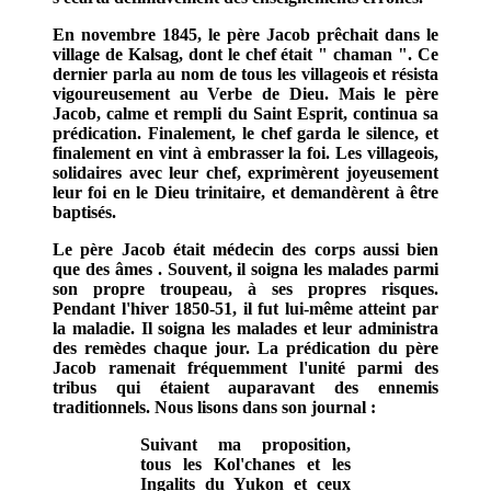
En novembre 1845, le père Jacob prêchait dans le
village de Kalsag, dont le chef était " chaman ". Ce
dernier parla au nom de tous les villageois et résista
vigoureusement au Verbe de Dieu. Mais le père
Jacob, calme et rempli du Saint Esprit, continua sa
prédication. Finalement, le chef garda le silence, et
finalement en vint à embrasser la foi. Les villageois,
solidaires avec leur chef, exprimèrent joyeusement
leur foi en le Dieu trinitaire, et demandèrent à être
baptisés.
Le père Jacob était médecin des corps aussi bien
que des âmes . Souvent, il soigna les malades parmi
son propre troupeau, à ses propres risques.
Pendant l'hiver 1850-51, il fut lui-même atteint par
la maladie. Il soigna les malades et leur administra
des remèdes chaque jour. La prédication du père
Jacob ramenait fréquemment l'unité parmi des
tribus qui étaient auparavant des ennemis
traditionnels. Nous lisons dans son journal :
Suivant ma proposition,
tous les Kol'chanes et les
Ingalits du Yukon et ceux