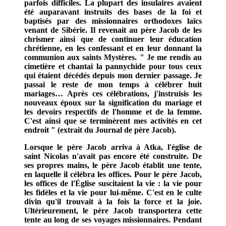
parfois difficiles. La plupart des insulaires avaient
été auparavant instruits des bases de la foi et
baptisés par des missionnaires orthodoxes laïcs
venant de Sibérie. Il revenait au père Jacob de les
chrismer ainsi que de continuer leur éducation
chrétienne, en les confessant et en leur donnant la
communion aux saints Mystères. " Je me rendis au
cimetière et chantai la pannychide pour tous ceux
qui étaient décédés depuis mon dernier passage. Je
passai le reste de mon temps à célébrer huit
mariages… Après ces célébrations, j'instruisis les
nouveaux époux sur la signification du mariage et
les devoirs respectifs de l'homme et de la femme.
C'est ainsi que se terminèrent mes activités en cet
endroit " (extrait du Journal de père Jacob).
Lorsque le père Jacob arriva à Atka, l'église de
saint Nicolas n'avait pas encore été construite. De
ses propres mains, le père Jacob établit une tente,
en laquelle il célébra les offices. Pour le père Jacob,
les offices de l'Église suscitaient la vie : la vie pour
les fidèles et la vie pour lui-même. C'est en le culte
divin qu'il trouvait à la fois la force et la joie.
Ultérieurement, le père Jacob transportera cette
tente au long de ses voyages missionnaires. Pendant