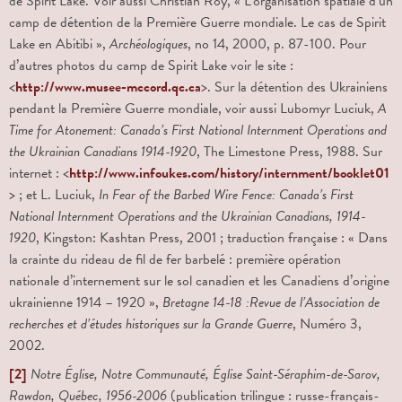
de Spirit Lake. Voir aussi Christian Roy, « L’organisation spatiale d’un
camp de détention de la Première Guerre mondiale. Le cas de Spirit
Lake en Abitibi »,
Archéologiques
, n
o
14, 2000, p. 87-100. Pour
d’autres photos du camp de Spirit Lake voir le site :
<
http://www.musee-mccord.qc.ca
>. Sur la détention des Ukrainiens
pendant la Première Guerre mondiale, voir aussi Lubomyr Luciuk,
A
Time for Atonement: Canada’s First National Internment Operations and
the Ukrainian Canadians 1914-1920
, The Limestone Press, 1988. Sur
internet : <
http://www.infoukes.com/history/internment/booklet01
> ; et L. Luciuk,
In Fear of the Barbed Wire Fence: Canada’s First
National Internment Operations and the Ukrainian Canadians, 1914-
1920
, Kingston: Kashtan Press, 2001 ; traduction française : « Dans
la crainte du rideau de fil de fer barbelé : première opération
nationale d’internement sur le sol canadien et les Canadiens d’origine
ukrainienne 1914 – 1920 »,
Bretagne 14-18 :Revue de l’Association de
recherches et d’études historiques sur la Grande Guerre
, Numéro 3,
2002.
[2]
Notre Église, Notre Communauté, Église Saint-
Séraphim-de-Sarov,
Rawdon, Québec, 1956-2006
(publication trilingue : russe-français-