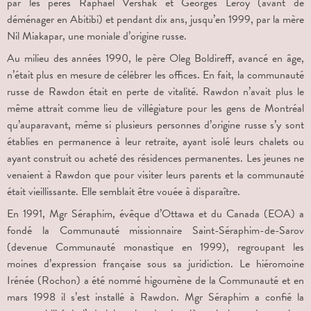
par les pères Raphaël Vershak et Georges Leroy (avant de
déménager en Abitibi) et pendant dix ans, jusqu’en 1999, par la mère
Nil Miakapar, une moniale d’origine russe.
Au milieu des années 1990, le père Oleg Boldireff, avancé en âge,
n’était plus en mesure de célébrer les offices. En fait, la communauté
russe de Rawdon était en perte de vitalité. Rawdon n’avait plus le
même attrait comme lieu de villégiature pour les gens de Montréal
qu’auparavant, même si plusieurs personnes d’origine russe s’y sont
établies en permanence à leur retraite, ayant isolé leurs chalets ou
ayant construit ou acheté des résidences permanentes. Les jeunes ne
venaient à Rawdon que pour visiter leurs parents et la communauté
était vieillissante. Elle semblait être vouée à disparaître.
En 1991, Mgr Séraphim, évêque d’Ottawa et du Canada (EOA) a
fondé la Communauté missionnaire Saint-Séraphim-de-Sarov
(devenue Communauté monastique en 1999), regroupant les
moines d’expression française sous sa juridiction. Le hiéromoine
Irénée (Rochon) a été nommé higoumène de la Communauté et en
mars 1998 il s’est installé à Rawdon. Mgr Séraphim a confié la