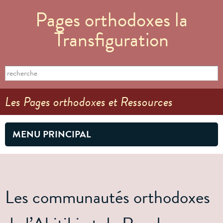
Aller au
Pages orthodoxes la
contenu
principal
Transfiguration
Formulaire de recherche
Search this site
Les Pages orthodoxes et Ressources
MENU PRINCIPAL
Les communautés orthodoxes