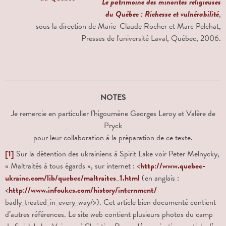
Le patrimoine des minorités religieuses
du Québec : Richesse et vulnérabilité
,
sous la direction de Marie-Claude Rocher et Marc Pelchat,
Presses de l'université Laval, Québec, 2006.
NOTES
Je remercie en particulier l’higoumène Georges Leroy et Valère de
Pryck
pour leur collaboration à la préparation de ce texte.
[1]
Sur la détention des ukrainiens à Spirit Lake voir Peter Melnycky,
« Maltraités à tous égards », sur internet : <
http://www.quebec-
ukraine.com/lib/quebec/maltraites_1.html
(en anglais :
<
http://www.infoukes.com/history/internment/
badly_treated_in_every_way/>). Cet article bien documenté contient
d’autres références. Le site web contient plusieurs photos du camp