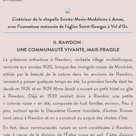
L’intérieur de la chapelle Sainte-Marie-Madeleine à Amos,
avec l’iconostase restaurée de l’église Saint-Georges à Val d’Or.
II. RAWDON :
UNE COMMUNAUTÉ VIVANTE, MAIS FRAGILE
La présence orthodoxe à Rawdon, véritable village multiethnique,
remonte aux années 1920, lorsque des immigrés russes de Montréal,
attirés par la beauté de la nature dans les environs de Rawdon,
venaient y passer quelques temps en été. La première famille était les
Jacob en 1926 et en 1929 Mme Jacob a ouvert un petit hôtel ou gîte
à Rawdon. Déjà en 1939 existait donc à Rawdon une petite
« colonie russe » en été, composée de huit familles environ. Peu à
peu, surtout après la Deuxième Guerre mondiale, d’autres Russes
sont venus à Rawdon et on a construit ou acquis des chalets d’été.
En fait, deux communautés russes se sont constituées à Rawdon,
cela à cause de la division de l’Église russe en exil. Cette division