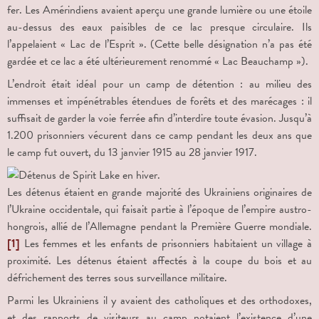
fer. Les Amérindiens avaient aperçu une grande lumière ou une étoile
au-dessus des eaux paisibles de ce lac presque circulaire. Ils
l’appelaient « Lac de l’Esprit ». (Cette belle désignation n’a pas été
gardée et ce lac a été ultérieurement renommé « Lac Beauchamp »).
L’endroit était idéal pour un camp de détention : au milieu des
immenses et impénétrables étendues de forêts et des marécages : il
suffisait de garder la voie ferrée afin d’interdire toute évasion. Jusqu’à
1.200 prisonniers vécurent dans ce camp pendant les deux ans que
le camp fut ouvert, du 13 janvier 1915 au 28 janvier 1917.
Les détenus étaient en grande majorité des Ukrainiens originaires de
l’Ukraine occidentale, qui faisait partie à l’époque de l’empire austro-
hongrois, allié de l’Allemagne pendant la Première Guerre mondiale.
[1]
Les femmes et les enfants de prisonniers habitaient un village à
proximité. Les détenus étaient affectés à la coupe du bois et au
défrichement des terres sous surveillance militaire.
Parmi les Ukrainiens il y avaient des catholiques et des orthodoxes,
et des rapports de visiteurs au camp notaient l’existence d’une