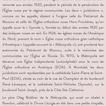
remonte aux années 1920, pendant la période de la persécution de
l’Église russe par le régime communiste. Les deux « juridictions »,
comme on les appelle, étaient à l’origine celle du Patriarcat de
Moscou et celle de l’Église orthodoxe russe Hors-Frontières, qu’on
appelle aussi le « Synode », formée au début des années 1920 par
des évêques russes en exil. En 1924, les églises russes de l'Amérique
du Nord, prenant le nom « Église russe orthodoxe grec-catholique
d'Amérique » (appelée souvent la « Métropolie »), ont proclamé leur
autonomie du Patriarcat de Moscou, suite à la mainmise des
communistes sur l'Église en Russie. En 1970, la Métropolie est
devenue une Église indépendante (autocéphale) sous le nom de
l’Église orthodoxe en Amérique (EOA). À Montréal, les deux
juridictions sont représentées par la cathédrale Saint-Pierre et Saint-
Paul (EOA), située au coin de la rue de Champlain et du boulevard
René-Lévesque, et la cathédrale Saint-Nicholas (Synode), sur le
boulevard Saint-Joseph, près de la Côte Ste-Catherine.
Le père Oleg Boldirev de la Métropolie, qui avait un chalet à
Rawdon, célébrait la Divine Liturgie en été dans une petite chapelle,