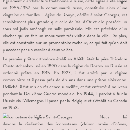
Également d’architecture traditionnelle russe, cette église a été érigée
en 1955-1957 par la communauté russe, constituée alors d’une
vingtaine de familles. L’église de Rouyn, dédiée à saint Georges, est
sensiblement plus grande que celle de Val d’Or et elle possède un
sous-sol jadis aménagé en salle paroissiale. Elle est précédée d’un
clocher qui en fait un monument très visible dans la ville. De plus,
elle est construite sur un promontoire rocheux, ce qui fait qu’on doit
y accéder par un escalier à deux volées.
Le premier prêtre orthodoxe établi en Abitibi était le père Théodore
Oustoutchenkov, né en 1890 dans la région de Rostov en Russie et
ordonné prêtre en 1915. En 1927, il fut arrêté par le régime
communiste et il passa près de dix ans dans une prison sibérienne.
Relâché, il fut mis en résidence surveillée, et fut enfermé à nouveau
pendant la Deuxième Guerre mondiale. En 1944, il parvint à fuir la
Russie via l’Allemagne. Il passa par la Belgique et s’établit au Canada
en 1953.
Nous lui
devons la réalisation des iconostases (cloison ornée d’icônes,