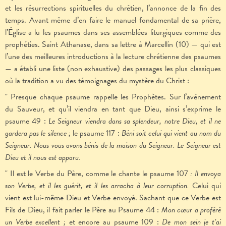
et les résurrections spirituelles du chrétien, l’annonce de la fin des
temps. Avant même d’en faire le manuel fondamental de sa prière,
l’Église a lu les psaumes dans ses assemblées liturgiques comme des
prophéties. Saint Athanase, dans sa lettre à Marcellin (10) — qui est
l’une des meilleures introductions à la lecture chrétienne des psaumes
— a établi une liste (non exhaustive) des passages les plus classiques
où la tradition a vu des témoignages du mystère du Christ :
" Presque chaque psaume rappelle les Prophètes. Sur l’avènement
du Sauveur, et qu’il viendra en tant que Dieu, ainsi s’exprime le
psaume 49 :
Le Seigneur viendra dans sa splendeur, notre Dieu, et il ne
gardera pas le silence ;
le psaume 117 :
Béni soit celui qui vient au nom du
Seigneur. Nous vous avons bénis de la maison du Seigneur. Le Seigneur est
Dieu et il nous est apparu.
" Il est le Verbe du Père, comme le chante le psaume 107
: Il envoya
son Verbe, et il les guérit, et il les arracha à leur corruption.
Celui qui
vient est lui-même Dieu et Verbe envoyé. Sachant que ce Verbe est
Fils de Dieu, il fait parler le Père au Psaume 44 :
Mon cœur a proféré
un Verbe excellent ;
et encore au psaume 109 :
De mon sein je t’ai