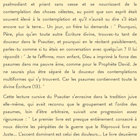
psalmodiant et priant sans cesse et se nourrissant de la
contemplation des choses célestes, au point que son esprit était
souvent élevé à la contemplation et qu’il n’aurait su dire s’il était
encore sur la terre... Un jour, un frère lui demanda : " Pourquoi,
Père, plus qu’en toute autre Écriture divine, trouves-tu tant de
douceur dans le Psautier, et pourquoi en le récitant paisiblement,
parles-tu comme si tu étais en conversation avec quelqu’un ? Il lui
répondit : " Je te l’affirme, mon enfant, Dieu a imprimé la force des
psaumes dans ma pauvre âme, comme pour le Prophète David. Je
ne saurais plus être séparé de la douceur des contemplations
multiformes qui s’y trouvent. Car les psaumes contiennent toute la
divine Écriture (13). "
Cette lecture cursive du Psautier s’enracine dans la tradition juive
elle-même, qui avait reconnu que le groupement et l’ordre des
psaumes, loin d’être arbitraire, suivait une progression assez
rigoureuse : " Le premier livre est presque entièrement consacré à
nous décrire les péripéties de la guerre que le Réprouvé livre au
Juste... L’accent dominant est celui des douleurs... Le livre deuxième