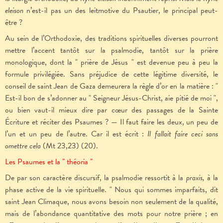
eleison
n’est-il pas un des leitmotive du Psautier, le principal peut-
être ?
Au sein de l’Orthodoxie, des traditions spirituelles diverses pourront
mettre l’accent tantôt sur la psalmodie, tantôt sur la prière
monologique, dont la " prière de Jésus " est devenue peu à peu la
formule privilégiée. Sans préjudice de cette légitime diversité, le
conseil de saint Jean de Gaza demeurera la règle d’or en la matière : "
Est-il bon de s’adonner au " Seigneur Jésus-Christ, aie pitié de moi ",
ou bien vaut-il mieux dire par cœur des passages de la Sainte
Écriture et réciter des Psaumes ? — Il faut faire les deux, un peu de
l’un et un peu de l’autre. Car il est écrit :
Il fallait faire ceci sans
omettre cela
(Mt 23,23) (20).
Les Psaumes et la " théoria "
De par son caractère discursif, la psalmodie ressortit à la
praxis,
à la
phase active de la vie spirituelle. " Nous qui sommes imparfaits, dit
saint Jean Climaque, nous avons besoin non seulement de la qualité,
mais de l’abondance quantitative des mots pour notre prière ; en