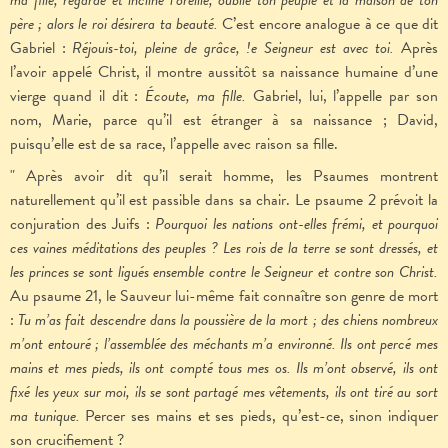
ma fille, regarde et incline l’oreille, oublie ton peuple et la maison de ton
père ; alors le roi désirera ta beauté.
C’est encore analogue à ce que dit
Gabriel :
Réjouis-toi, pleine de grâce, !e Seigneur est avec toi.
Après
l’avoir appelé Christ, il montre aussitôt sa naissance humaine d’une
vierge quand il dit :
Écoute, ma fille.
Gabriel, lui, l’appelle par son
nom, Marie, parce qu’il est étranger à sa naissance ; David,
puisqu’elle est de sa race, l’appelle avec raison sa fille.
" Après avoir dit qu’il serait homme, les Psaumes montrent
naturellement qu’il est passible dans sa chair. Le psaume 2 prévoit la
conjuration des Juifs :
Pourquoi les nations ont-elles frémi, et pourquoi
ces vaines méditations des peuples ? Les rois de la terre se sont dressés, et
les princes se sont ligués ensemble contre le Seigneur et contre son Christ.
Au psaume 21, le Sauveur lui-même fait connaître son genre de mort
:
Tu m’as fait descendre dans la poussière de la mort ; des chiens nombreux
m’ont entouré ; l’assemblée des méchants m’a environné. Ils ont percé mes
mains et mes pieds, ils ont compté tous mes os. Ils m’ont observé, ils ont
fixé les yeux sur moi, ils se sont partagé mes vêtements, ils ont tiré au sort
ma tunique.
Percer ses mains et ses pieds, qu’est-ce, sinon indiquer
son crucifiement ?