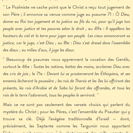
" Le Psalmiste ne cache point que le Christ a reçu tout jugement de
son Père ; il annonce sa venue comme juge au psaume 71 : Ô
Dieu,
donne au Roi ton jugement et ta justice au fils du roi, pour qu’il juge ton
peuple avec justice et tes pauvres selon le droit ;
au 49e :
Il appellera les
hauteurs du ciel et la terre pour juger son peuple. Les cieux annonceront sa
justice, car le juge, c’est Dieu ;
au 8le :
Dieu s’est dressé dans l’assemblée
des dieux ; au milieu d’eux, il juge les dieux.
" Beaucoup de psaumes nous apprennent la vocation des Gentils,
surtout le 46e :
Toutes les nations, battez des mains, acclamez Dieu avec
des cris de joie ;
le 71e :
Devant lui se prosterneront les Éthiopiens, et ses
ennemis lècheront la poussière ; les rois de Tharsis et les îles lui offriront des
présents, les rois d’Arabie et de Saba lui feront des offrandes, et tous les
rois de la terre l’adoreront, tous les peuples le serviront.
"
Mais ce ne sont pas seulement des versets choisis qui parlent du
mystère du Christ ; pour les Pères, c’est l’ensemble du Psautier qui y
trouve sa clé. Déjà l’exégèse traditionnelle d’Israël — dont,
précisément, les Septante comme les Targumin nous apportent