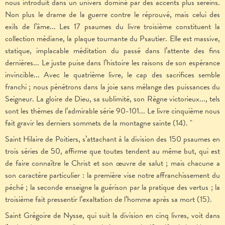
nous introduit dans un univers dominé par des accents plus sereins.
Non plus le drame de la guerre contre le réprouvé, mais celui des
exils de l’âme... Les 17 psaumes du livre troisième constituent la
collection médiane, la plaque tournante du Psautier. Elle est massive,
statique, implacable méditation du passé dans l’attente des fins
dernières... Le juste puise dans l’histoire les raisons de son espérance
invincible... Avec le quatrième livre, le cap des sacrifices semble
franchi ; nous pénétrons dans la joie sans mélange des puissances du
Seigneur. La gloire de Dieu, sa sublimité, son Règne victorieux..., tels
sont les thèmes de l’admirable série 90-101... Le livre cinquième nous
fait gravir les derniers sommets de la montagne sainte (14). "
Saint Hilaire de Poitiers, s’attachant à la division des 150 psaumes en
trois séries de 50,
affirme que toutes tendent au même but, qui est
de faire connaître le Christ et son œuvre de salut ; mais chacune a
son caractère particulier : la première vise notre affranchissement du
péché ; la seconde enseigne la guérison par la pratique des vertus ; la
troisième fait pressentir l’exaltation de l’homme après sa mort (15).
Saint Grégoire de Nysse, qui suit la division en cinq livres, voit dans