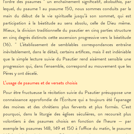
l’ordre des psaumes " un enchaînement significatif,
akolouthia,
par
lequel, du psaume 1 au psaume 150, nous sommes conduits par la
main du début de la vie spirituelle jusqu’à son sommet, qui est
participation à la béatitude au sens absolu, celle de Dieu même.
Mieux, la division traditionnelle du psautier en cinq parties structure
en cinq degrés distincts cette ascension progressive vers la béatitude
(16). " L’établissement de semblables correspondances entraîne
inévitablement, dans le détail, certains artifices, mais il est indéniable
que la simple lecture suivie du Psautier rend aisément sensible une
progression qui, dans l’ensemble, correspond au mouvement que les
Pères y ont décelé.
L’usage de psaumes et de versets choisis
Pour être fructueuse la récitation suivie du Psautier présuppose une
connaissance approfondie de l’Écriture qui a toujours été l’apanage
des moines et des chrétiens plus fervents et plus formés. C’est
pourquoi, dans la liturgie des églises séculières, on recourait plus
volontiers à des psaumes choisis en fonction de l’heure — par
exemple les psaumes 148, 149 et 150 à l’office du matin, le psaume