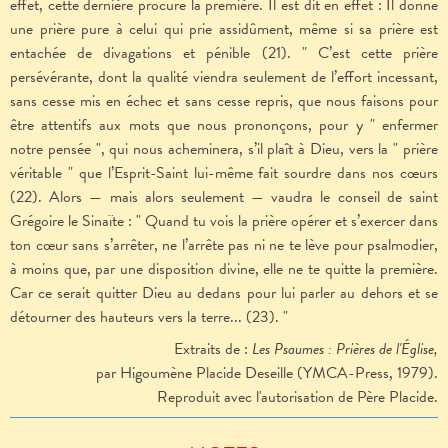
effet, cette dernière procure la première. Il est dit en effet : Il donne
une prière pure à celui qui prie assidûment, même si sa prière est
entachée de divagations et pénible (21). " C’est cette prière
persévérante, dont la qualité viendra seulement de l’effort incessant,
sans cesse mis en échec et sans cesse repris, que nous faisons pour
être attentifs aux mots que nous prononçons, pour y " enfermer
notre pensée ", qui nous acheminera, s’il plaît à Dieu, vers la " prière
véritable " que l’Esprit-Saint lui-même fait sourdre dans nos cœurs
(22). Alors — mais alors seulement — vaudra le conseil de saint
Grégoire le Sinaïte : " Quand tu vois la prière opérer et s’exercer dans
ton cœur sans s’arrêter, ne l’arrête pas ni ne te lève pour psalmodier,
à moins que, par une disposition divine, elle ne te quitte la première.
Car ce serait quitter Dieu au dedans pour lui parler au dehors et se
détourner des hauteurs vers la terre... (23). "
Extraits de :
Les Psaumes : Prières de l'Église,
par Higoumène Placide Deseille (YMCA-Press, 1979).
Reproduit avec l'autorisation de Père Placide.