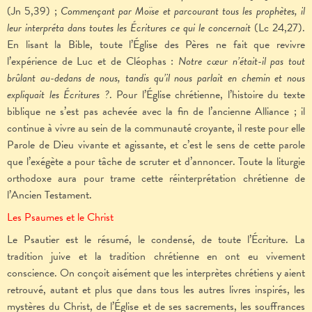
(Jn 5,39) ;
Commençant par Moïse et parcourant tous les prophètes, il
leur interpréta dans toutes les Écritures ce qui le concernait
(Lc 24,27).
En lisant la Bible, toute l’Église des Pères ne fait que revivre
l’expérience de Luc et de Cléophas :
Notre cœur n’était-il pas tout
brûlant au-dedans de nous, tandis qu’il nous parlait en chemin et nous
expliquait les Écritures
?
. Pour l’Église chrétienne, l’histoire du texte
biblique ne s’est pas achevée avec la fin de l’ancienne Alliance ; il
continue à vivre au sein de la communauté croyante, il reste pour elle
Parole de Dieu vivante et agissante, et c’est le sens de cette parole
que l’exégète a pour tâche de scruter et d’annoncer. Toute la liturgie
orthodoxe aura pour trame cette réinterprétation chrétienne de
l’Ancien Testament.
Les Psaumes et le Christ
Le Psautier est le résumé, le condensé, de toute l’Écriture. La
tradition juive et la tradition chrétienne en ont eu vivement
conscience. On conçoit aisément que les interprètes chrétiens y aient
retrouvé, autant et plus que dans tous les autres livres inspirés, les
mystères du Christ, de l’Église et de ses sacrements, les souffrances