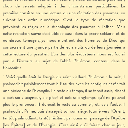
choix de versets adaptés à des circonstances particulières. La
première consiste en une lecture ou une récitation des psaumes, en
suivant leur ordre numérique. C’est le type de récitation que
prévoient les règles de la stichologie des psaumes à l’office. Mais
cette récitation suivie était utilisée aussi dans la prière solitaire, et de
nombreux témoignages nous montrent des hommes de Dieu qui
consacraient une grande partie de leurs nuits ou de leurs journées à
cette lecture du psautier. L’un des plus évocateurs nous est fourni
par le Discours au sujet de l’abbé Philémon, contenu dans la
Philocalie
:
" Voici quelle était la liturgie du saint vieillard Philémon : la nuit, il
psalmodiait paisiblement tout le Psautier avec les cantiques et récitait
une péricope de l’Évangile. Le reste du temps, il se tenait assis, disant
à part soi : Seigneur, aie pitié! et cela si longtemps qu’il ne pouvait
plus le prononcer. II donnait le reste au sommeil, et, vers l’aube, il
psalmodiait Prime, puis s’asseyait sur son siège, tourné vers l’Orient,
tantôt psalmodiant, tantôt récitant par cœur un passage de l’Apôtre
[les Épîtres] et de l’Évangile. C’est ainsi qu’il faisait chaque jour,