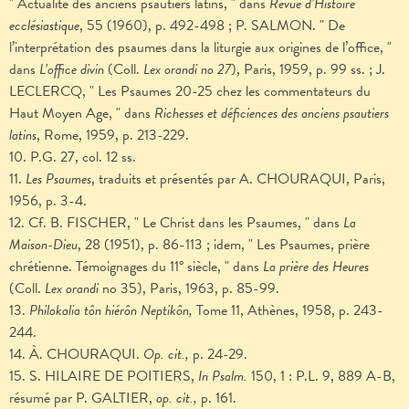
" Actualité des anciens psautiers latins, " dans
Revue d’Histoire
ecclésiastique
, 55 (1960), p. 492-498 ; P. SALMON. " De
l’interprétation des psaumes dans la liturgie aux origines de l’office, "
dans
L’office divin
(Coll.
Lex orandi no 27
), Paris, 1959, p. 99 ss. ; J.
LECLERCQ, " Les Psaumes 20-25 chez les commentateurs du
Haut Moyen Age, " dans
Richesses et déficiences des anciens psautiers
latins
, Rome, 1959, p. 213-229.
10. P.G. 27, col. 12 ss.
11.
Les Psaumes
, traduits et présentés par A. CHOURAQUI, Paris,
1956, p. 3-4.
12. Cf. B. FISCHER, " Le Christ dans les Psaumes, " dans
La
Maison-Dieu
, 28 (1951), p. 86-113 ; idem, " Les Psaumes, prière
chrétienne. Témoignages du 11° siècle, " dans
La prière des Heures
(Coll.
Lex orandi
no 35), Paris, 1963, p. 85-99.
13.
Philokalia tôn hiérôn Neptikôn,
Tome 11, Athènes, 1958, p. 243-
244.
14. À. CHOURAQUI.
Op. cit.,
p. 24-29.
15. S. HILAIRE DE POITIERS,
In Psalm.
150, 1 : P.L. 9, 889 A-B,
résumé par P. GALTIER,
op. cit.,
p. 161.