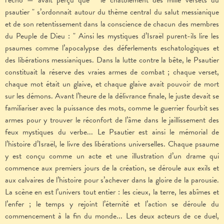
l’écho — avait perçu que " le chatoiement des mille versets du
psautier " s’ordonnait autour du thème central du salut messianique
et de son retentissement dans la conscience de chacun des membres
du Peuple de Dieu : " Ainsi les mystiques d’Israël purent-ils lire les
psaumes comme l’apocalypse des déferlements eschatologiques et
des libérations messianiques. Dans la lutte contre la bête, le Psautier
constituait la réserve des vraies armes de combat ; chaque verset,
chaque mot était un glaive, et chaque glaive avait pouvoir de mort
sur les démons. Avant l’heure de la délivrance finale, le juste devait se
familiariser avec la puissance des mots, comme le guerrier fourbit ses
armes pour y trouver le réconfort de l’âme dans le jaillissement des
feux mystiques du verbe... Le Psautier est ainsi le mémorial de
l’histoire d’Israël, le livre des libérations universelles. Chaque psaume
y est conçu comme un acte et une illustration d’un drame qui
commence aux premiers jours de la création, se déroule aux exils et
aux calvaires de l’histoire pour s’achever dans la gloire de la parousie.
La scène en est l’univers tout entier : les cieux, la terre, les abîmes et
l’enfer ; le temps y rejoint l’éternité et l’action se déroule du
commencement à la fin du monde... Les deux acteurs de ce duel,