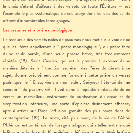
le choix s’étend d’ailleurs à des versets de toute l’Écriture — est
l’exemple le plus systématique de cet usage dont les vies des saints
offrent d’innombrables témoignages.
Les psaumes et la prière monologique
Le recours à des versets isolés de psaumes nous met sur la voie de ce
que les Pères appelleront la " prière monologique ", ou prière faite
d’une seule parole, d’une seule phrase brève, très fréquemment
répétée (18). Saint Cassien, qui est le premier à exposer d’une
manière détaillée la " tradition secrète " des Pères du désert à ce
sujet, donne précisément comme formule à cette prière un verset
psalmique, le " Dieu, viens à mon aide ; Seigneur hâte-toi de me
secourir " du psaume 69. Il voit dans la répétition inlassable de ce
verset un merveilleux instrument de purification du cœur et de
simplification intérieure, une sorte d’épiclèse divinement efficace,
apte à attirer sur l’âme l’effusion gratuite des plus hauts dons de
contemplation (19). Le texte, cité plus haut, de la vie de l’Abbé
Philémon est un témoin de l’usage analogue, qui a tellement marqué
la liturgie orthodoxe, du
Kyrie éleison
indéfiniment repris. Mais le
Kyrie