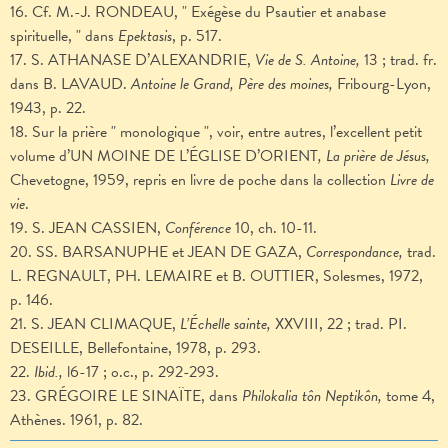
16. Cf. M.-J. RONDEAU, " Exégèse du Psautier et anabase
spirituelle, "
dans
Epektasis
, p. 517.
17. S. ATHANASE D’ALEXANDRIE,
Vie de S. Antoine,
13 ; trad. fr.
dans B. LAVAUD.
Antoine le Grand, Père des moines,
Fribourg-Lyon,
1943, p. 22.
18. Sur la prière " monologique ", voir, entre autres, l’excellent petit
volume d’UN MOINE DE L’ÉGLISE D’ORIENT
, La prière de Jésus,
Chevetogne, 1959, repris en livre de poche dans la collection
Livre de
vie
.
19. S. JEAN CASSIEN,
Conférence
10, ch. 10-11.
20. SS. BARSANUPHE et JEAN DE GAZA,
Correspondance,
trad.
L. REGNAULT, PH. LEMAIRE et B. OUTTIER, Solesmes, 1972,
p. 146.
21. S. JEAN CLIMAQUE,
L’Échelle sainte,
XXVIII, 22 ; trad. PI.
DESEILLE, Bellefontaine, 1978, p. 293.
22.
Ibid.,
l6-17 ; o.c., p. 292-293.
23. GRÉGOIRE LE SINAÏTE, dans
Philokalia tôn Neptikôn,
tome 4,
Athènes. 1961, p. 82.