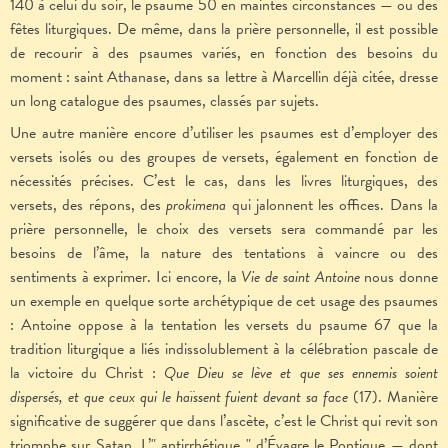
140 à celui du soir, le psaume 50 en maintes circonstances — ou des
fêtes liturgiques. De même, dans la prière personnelle, il est possible
de recourir à des psaumes variés, en fonction des besoins du
moment : saint Athanase, dans sa lettre à Marcellin déjà citée, dresse
un long catalogue des psaumes, classés par sujets.
Une autre manière encore d’utiliser les psaumes est d’employer des
versets isolés ou des groupes de versets, également en fonction de
nécessités précises. C’est le cas, dans les livres liturgiques, des
versets, des répons, des
prokimena
qui jalonnent les offices. Dans la
prière personnelle, le choix des versets sera commandé par les
besoins de l’âme, la nature des tentations à vaincre ou des
sentiments à exprimer. Ici encore, la
Vie de saint Antoine
nous donne
un exemple en quelque sorte archétypique de cet usage des psaumes
: Antoine oppose à la tentation les versets du psaume 67 que la
tradition liturgique a liés indissolublement à la célébration pascale de
la victoire du Christ :
Que Dieu se lève et que ses ennemis soient
dispersés, et que ceux qui le haïssent fuient devant sa face
(17). Manière
significative de suggérer que dans l’ascète, c’est le Christ qui revit son
triomphe sur Satan. L’" antirrhétique " d’Évagre le Pontique — dont