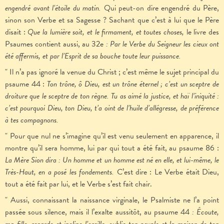
engendré avant l’étoile du matin.
Qui peut-on dire engendré du Père,
sinon son Verbe et sa Sagesse ? Sachant que c’est à lui que le Père
disait :
Que la lumière soit, et le firmament, et toutes choses,
le livre des
Psaumes contient aussi, au 32e
: Par le Verbe du Seigneur les cieux ont
été affermis, et par l’Esprit de sa bouche toute leur puissance.
" Il n’a pas ignoré la venue du Christ ; c’est même le sujet principal du
psaume 44 :
Ton trône, ô Dieu, est un trône éternel ; c’est un sceptre de
droiture que le sceptre de ton règne. Tu as aimé la justice, et haï l’iniquité :
c’est pourquoi Dieu, ton Dieu, t’a oint de l’huile d’allégresse, de préférence
à tes compagnons.
" Pour que nul ne s’imagine qu’il est venu seulement en apparence, il
montre qu’il sera homme, lui par qui tout a été fait, au psaume 86 :
La Mère Sion dira : Un homme et un homme est né en elle, et lui-même, le
Très-Haut, en a posé les fondements.
C’est dire : Le Verbe était Dieu,
tout a été fait par lui, et le Verbe s’est fait chair.
" Aussi, connaissant la naissance virginale, le Psalmiste ne l’a point
passée sous silence, mais il l’exalte aussitôt, au psaume 44
: Écoute,