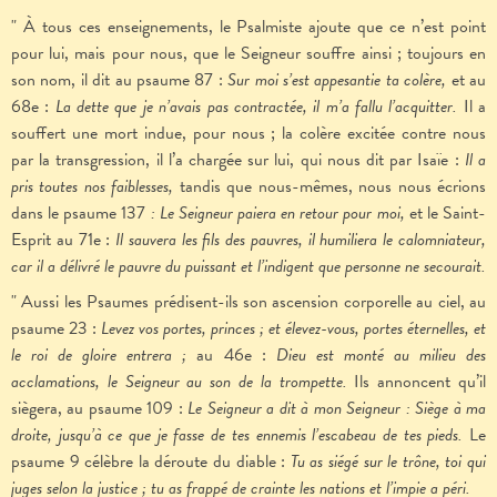
" À tous ces enseignements, le Psalmiste ajoute que ce n’est point
pour lui, mais pour nous, que le Seigneur souffre ainsi ; toujours en
son nom, il dit au psaume 87 :
Sur moi s’est appesantie ta colère,
et au
68e :
La dette que je n’avais pas contractée, il m’a fallu l’acquitter.
Il a
souffert une mort indue, pour nous ; la colère excitée contre nous
par la transgression, il l’a chargée sur lui, qui nous dit par Isaïe :
Il a
pris toutes nos faiblesses,
tandis que nous-mêmes, nous nous écrions
dans le psaume 137
: Le Seigneur paiera en retour pour moi,
et le Saint-
Esprit au 71e :
Il sauvera les fils des pauvres, il humiliera le calomniateur,
car il a délivré le pauvre du puissant et l’indigent que personne ne secourait.
" Aussi les Psaumes prédisent-ils son ascension corporelle au ciel, au
psaume 23 :
Levez vos portes, princes ; et élevez-vous, portes éternelles, et
le roi de gloire entrera ;
au 46e :
Dieu est monté au milieu des
acclamations, le Seigneur au son de la trompette.
Ils annoncent qu’il
siègera, au psaume 109 :
Le Seigneur a dit à mon Seigneur : Siège à ma
droite, jusqu’à ce que je fasse de tes ennemis l’escabeau de tes pieds.
Le
psaume 9 célèbre la déroute du diable :
Tu as siégé sur le trône, toi qui
juges selon la justice ; tu as frappé de crainte les nations et l’impie a péri.