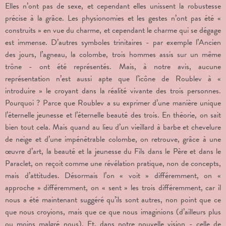
Elles n’ont pas de sexe, et cependant elles unissent la robustesse
précise à la grâce. Les physionomies et les gestes n’ont pas été «
construits » en vue du charme, et cependant le charme qui se dégage
est immense. D’autres symboles trinitaires - par exemple l’Ancien
des jours, l’agneau, la colombe, trois hommes assis sur un même
trône - ont été représentés. Mais, à notre avis, aucune
représentation n’est aussi apte que l’icône de Roublev à «
introduire » le croyant dans la réalité vivante des trois personnes.
Pourquoi ? Parce que Roublev a su exprimer d’une manière unique
l’éternelle jeunesse et l’éternelle beauté des trois. En théorie, on sait
bien tout cela. Mais quand au lieu d’un vieillard à barbe et chevelure
de neige et d’une impénétrable colombe, on retrouve, grâce à une
œuvre d’art, la beauté et la jeunesse du Fils dans le Père et dans le
Paraclet, on reçoit comme une révélation pratique, non de concepts,
mais d’attitudes. Désormais l’on « voit » différemment, on «
approche » différemment, on « sent » les trois différemment, car il
nous a été maintenant suggéré qu’ils sont autres, non point que ce
que nous croyions, mais que ce que nous imaginions (d’ailleurs plus
ou moins malgré nous). Et, dans notre nouvelle vision - celle de