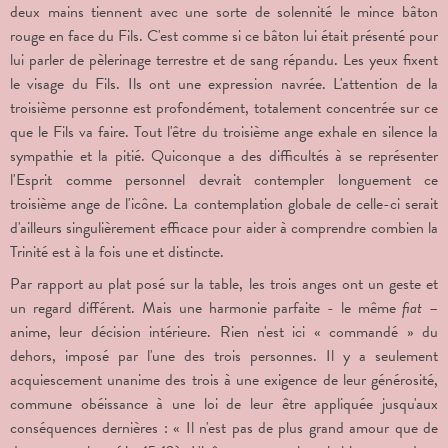
deux mains tiennent avec une sorte de solennité le mince bâton
rouge en face du Fils. C'est comme si ce bâton lui était présenté pour
lui parler de pèlerinage terrestre et de sang répandu. Les yeux fixent
le visage du Fils. Ils ont une expression navrée. L'attention de la
troisième personne est profondément, totalement concentrée sur ce
que le Fils va faire. Tout l'être du troisième ange exhale en silence la
sympathie et la pitié. Quiconque a des difficultés à se représenter
l'Esprit comme personnel devrait contempler longuement ce
troisième ange de l'icône. La contemplation globale de celle-ci serait
d'ailleurs singulièrement efficace pour aider à comprendre combien la
Trinité est à la fois une et distincte.
Par rapport au plat posé sur la table, les trois anges ont un geste et
un regard différent. Mais une harmonie parfaite - le même
fiat
–
anime, leur décision intérieure. Rien n'est ici « commandé » du
dehors, imposé par l'une des trois personnes. Il y a seulement
acquiescement unanime des trois à une exigence de leur générosité,
commune obéissance à une loi de leur être appliquée jusqu'aux
conséquences dernières : « Il n'est pas de plus grand amour que de