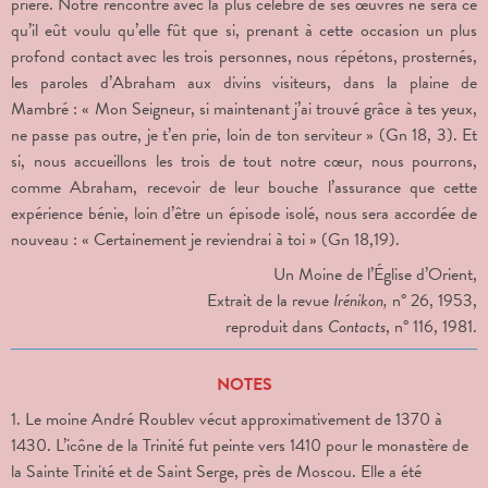
prière. Notre rencontre avec la plus célèbre de ses œuvres ne sera ce
qu’il eût voulu qu’elle fût que si, prenant à cette occasion un plus
profond contact avec les trois personnes, nous répétons, prosternés,
les paroles d’Abraham aux divins visiteurs, dans la plaine de
Mambré : « Mon Seigneur, si maintenant j’ai trouvé grâce à tes yeux,
ne passe pas outre, je t’en prie, loin de ton serviteur » (Gn 18, 3). Et
si, nous accueillons les trois de tout notre cœur, nous pourrons,
comme Abraham, recevoir de leur bouche l’assurance que cette
expérience bénie, loin d’être un épisode isolé, nous sera accordée de
nouveau : « Certainement je reviendrai à toi » (Gn 18,19).
Un Moine de l’Église d’Orient,
Extrait de la revue
Irénikon,
n° 26, 1953,
reproduit dans
Contacts
, n° 116, 1981.
NOTES
1. Le moine André Roublev vécut approximativement de 1370 à
1430. L’icône de la Trinité fut peinte vers 1410 pour le monastère de
la Sainte Trinité et de Saint Serge, près de Moscou. Elle a été