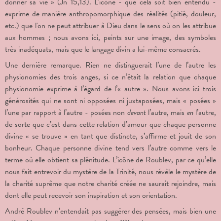
donner sa vie » (Jn 15,13). L'icône - que cela soit bien entendu -
exprime de manière anthropomorphique des réalités (pitié, douleur,
etc.) que l'on ne peut attribuer à Dieu dans le sens où on les attribue
aux hommes ; nous avons ici, peints sur une image, des symboles
très inadéquats, mais que le langage divin a lui-même consacrés.
Une dernière remarque. Rien ne distinguerait l’une de l’autre les
physionomies des trois anges, si ce n’était la relation que chaque
physionomie exprime à l’égard de l’« autre ». Nous avons ici trois
générosités qui ne sont ni opposées ni juxtaposées, mais « posées »
l’une par rapport à l’autre - posées non
devant
l’autre, mais
en
l’autre,
de sorte que c’est dans cette relation d’amour que chaque personne
divine « se trouve » en tant que distincte, s’affirme et jouit de son
bonheur. Chaque personne divine tend vers l’autre comme vers le
terme où elle obtient sa plénitude. L’icône de Roublev, par ce qu’elle
nous fait entrevoir du mystère de la Trinité, nous révèle le mystère de
la charité suprême que notre charité créée ne saurait rejoindre, mais
dont elle peut recevoir son inspiration et son orientation.
André Roublev n’entendait pas suggérer des pensées, mais bien une