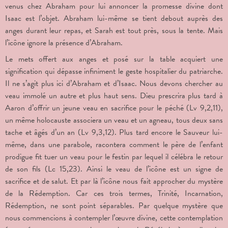
venus chez Abraham pour lui annoncer la promesse divine dont
Isaac est l’objet. Abraham lui-même se tient debout auprès des
anges durant leur repas, et Sarah est tout près, sous la tente. Mais
l’icône ignore la présence d’Abraham.
Le mets offert aux anges et posé sur la table acquiert une
signification qui dépasse infiniment le geste hospitalier du patriarche.
Il ne s’agit plus ici d’Abraham et d’Isaac. Nous devons chercher au
veau immolé un autre et plus haut sens. Dieu prescrira plus tard à
Aaron d’offrir un jeune veau en sacrifice pour le péché (Lv 9,2,11),
un même holocauste associera un veau et un agneau, tous deux sans
tache et âgés d’un an (Lv 9,3,12). Plus tard encore le Sauveur lui-
même, dans une parabole, racontera comment le père de l’enfant
prodigue fit tuer un veau pour le festin par lequel il célébra le retour
de son fils (Lc 15,23). Ainsi le veau de l’icône est un signe de
sacrifice et de salut. Et par là l’icône nous fait approcher du mystère
de la Rédemption. Car ces trois termes, Trinité, Incarnation,
Rédemption, ne sont point séparables. Par quelque mystère que
nous commencions à contempler l’œuvre divine, cette contemplation