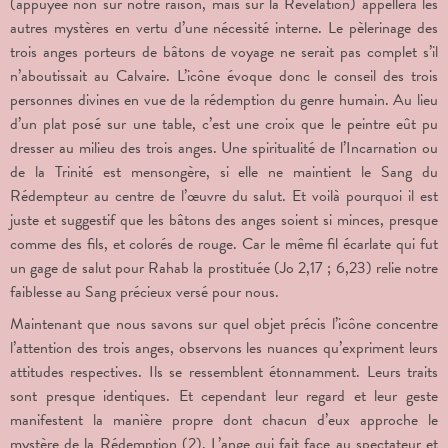
(appuyée non sur notre raison, mais sur la Révélation) appellera les
autres mystères en vertu d’une nécessité interne. Le pèlerinage des
trois anges porteurs de bâtons de voyage ne serait pas complet s’il
n’aboutissait au Calvaire. L’icône évoque donc le conseil des trois
personnes divines en vue de la rédemption du genre humain. Au lieu
d’un plat posé sur une table, c’est une croix que le peintre eût pu
dresser au milieu des trois anges. Une spiritualité de l’Incarnation ou
de la Trinité est mensongère, si elle ne maintient le Sang du
Rédempteur au centre de l’œuvre du salut. Et voilà pourquoi il est
juste et suggestif que les bâtons des anges soient si minces, presque
comme des fils, et colorés de rouge. Car le même fil écarlate qui fut
un gage de salut pour Rahab la prostituée (Jo 2,17 ; 6,23) relie notre
faiblesse au Sang précieux versé pour nous.
Maintenant que nous savons sur quel objet précis l’icône concentre
l’attention des trois anges, observons les nuances qu’expriment leurs
attitudes respectives. Ils se ressemblent étonnamment. Leurs traits
sont presque identiques. Et cependant leur regard et leur geste
manifestent la manière propre dont chacun d’eux approche le
mystère de la Rédemption (2). L’ange qui fait face au spectateur et