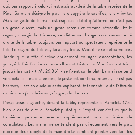
qui, par rapport à celui-ci, est assis au-delà de la table représente le
Père. Sa main désigne le plat ; elle suggère le sacrifice, elle y invite.
Mais ce geste de la main est esquissé plutôt qu'affirmé; ce n'est pas
un geste ouvert, mais un geste retenu et comme rétractile. Et le
regard, chargé de tristesse, se détourne. L'ange assis devant et à
droite de la table, toujours par rapport au spectateur, représente le
Fils. Le regard du Fils est, lui aussi, triste. Mais il ne se détourne pas.
Tandis que la tête s'incline doucement en signe d'acceptation, les
yeux, à la fois fascinés et mortellement tristes - « Mon âme est triste
jusqu'à la mort » ( Mt 26,36) - se fixent sur le plat. La main se tend
vers celui-ci ; mais là encore, le geste est contenu, retenu ; il n'est pas
hésitant, il est en quelque sorte explorant, tâtonnant. Toute l'attitude
exprime un
fiat
obéissant, résigné, douloureux.
L'ange assis à gauche, devant la table, représente le Paraclet. C'est
bien le cas de dire le Paraclet plutôt que l'Esprit, car c'est ici que la
troisième personne exerce suprêmement son ministère de
consolateur. Les mains ne se tendent pas directement vers le plat,
quoique deux doigts de la main droite semblent pointer vers lui ; les