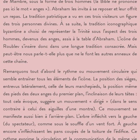
de Mambré, sous la forme de trois hommes (la Bible ne prononce
pas ici le mot « anges »). Abraham les invita à se reposer et leur offrit
un repas. La tradition patristique a vu en ces trois visiteurs un figure
des trois personnes divines. À sa suite, la tradition iconographique
byzantine a choisi de représenter la Trinité sous l’aspect des trois
hommes, devenus des anges, assis à la table d’Abraham. L’icône de
Roublev s’insère donc dans une longue tradition consacrée. Mais
peut-être nous parle-t-elle plus que ne le font les autres anneaux de
cette chaîne.
Remarquons tout d’abord le rythme ou mouvement circulaire qui
semble entraîner tous les éléments de l’icône. La position des sièges,
entrevus latéralement, celle de leurs marchepieds, la position même
des pieds des deux anges du premier plan, l’inclinaison de leurs têtes :
tout cela évoque, suggère un mouvement « dirigé » (dans le sens
contraire à celui des aiguilles d’une montre). Ce mouvement se
manifeste aussi bien à l’arrière-plan. L’arbre infléchit vers la gauche
(du spectateur), comme sous le souffle d’un vent fort. À gauche
encore s’infléchissent les pans coupés de la toiture de l’édifice. Ce
rythme exprime la circulation et la communication de la même vie