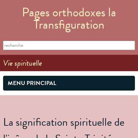
Aller au
Pages orthodoxes la
contenu
principal
Transfiguration
Formulaire de recherche
Search this site
Vie spirituelle
MENU PRINCIPAL
La signification spirituelle de