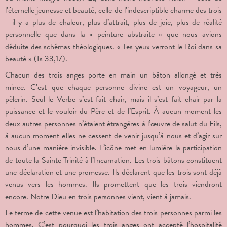
l’éternelle jeunesse et beauté, celle de l’indescriptible charme des trois
- il y a plus de chaleur, plus d’attrait, plus de joie, plus de réalité
personnelle que dans la « peinture abstraite » que nous avions
déduite des schémas théologiques. « Tes yeux verront le Roi dans sa
beauté » (Is 33,17).
Chacun des trois anges porte en main un bâton allongé et très
mince. C’est que chaque personne divine est un voyageur, un
pèlerin. Seul le Verbe s’est fait chair, mais il s’est fait chair par la
puissance et le vouloir du Père et de l’Esprit. À aucun moment les
deux autres personnes n’étaient étrangères à l’œuvre de salut du Fils,
à aucun moment elles ne cessent de venir jusqu’à nous et d’agir sur
nous d’une manière invisible. L’icône met en lumière la participation
de toute la Sainte Trinité à l’Incarnation. Les trois bâtons constituent
une déclaration et une promesse. Ils déclarent que les trois sont déjà
venus vers les hommes. Ils promettent que les trois viendront
encore. Notre Dieu en trois personnes vient, vient à jamais.
Le terme de cette venue est l’habitation des trois personnes parmi les
hommes. C’est pourquoi les trois anges ont accepté l’hospitalité