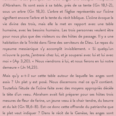
d’Abraham. Ils sont assis à sa table, près de sa tente (Gn 18,1-2),
sous un arbre (Gn 18,3). L’arbre et l’église représentés sur l’icône
signifient encore l’arbre et la tente du récit biblique. L’icône évoque la
vie divine des trois, mais elle la met en rapport avec une table
humaine, avec les besoins humains. Les trois personnes veulent être
pour nous plus que des visiteurs ou des hôtes de passage. Il y a une
habitation de la Trinité dans l’âme des serviteurs de Dieu. Le repas du
royaume messianique s’y accomplit invisiblement. « Si quelqu’un
m’ouvre la porte, j’entrerai chez lui, et je souperai avec lui et lui avec
moi » (Ap 3,20). « Nous viendrons à lui, et nous ferons en lui notre
demeure » (Jn 14,23).
Mais qu’y a-t-il sur cette table autour de laquelle les anges sont
assis ? Un plat y est posé. Nous discernons mal ce qu’il contient.
Toutefois l’étude de l’icône faite avec des moyens appropriés décèle
la tête d’un veau. Abraham avait fait préparer pour ses hôtes trois
mesures de fleur de farine, un jeune veau à la chair tendre, du beurre
et du lait (Gn 18,6-8). Est-ce donc cette offrande du patriarche que
le plat veut indiquer ? Dans le récit de la Genèse, les anges sont