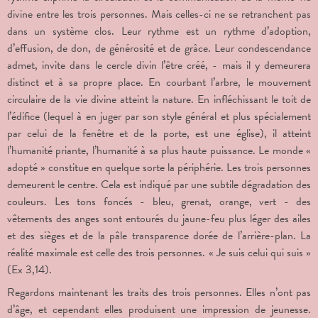
divine entre les trois personnes. Mais celles-ci ne se retranchent pas
dans un système clos. Leur rythme est un rythme d’adoption,
d’effusion, de don, de générosité et de grâce. Leur condescendance
admet, invite dans le cercle divin l’être créé, - mais il y demeurera
distinct et à sa propre place. En courbant l’arbre, le mouvement
circulaire de la vie divine atteint la nature. En infléchissant le toit de
l’édifice (lequel à en juger par son style général et plus spécialement
par celui de la fenêtre et de la porte, est une église), il atteint
l’humanité priante, l’humanité à sa plus haute puissance. Le monde «
adopté » constitue en quelque sorte la périphérie. Les trois personnes
demeurent le centre. Cela est indiqué par une subtile dégradation des
couleurs. Les tons foncés - bleu, grenat, orange, vert - des
vêtements des anges sont entourés du jaune-feu plus léger des ailes
et des sièges et de la pâle transparence dorée de l’arrière-plan. La
réalité maximale est celle des trois personnes. « Je suis celui qui suis »
(Ex 3,14).
Regardons maintenant les traits des trois personnes. Elles n’ont pas
d’âge, et cependant elles produisent une impression de jeunesse.