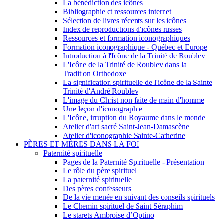
La bénédiction des icônes
Bibliographie et ressources internet
Sélection de livres récents sur les icônes
Index de reproductions d'icônes russes
Ressources et formation iconographiques
Formation iconographique - Québec et Europe
Introduction à l'Icône de la Trinité de Roublev
L'Icône de la Trinité de Roublev dans la
Tradition Orthodoxe
La signification spirituelle de l'icône de la Sainte
Trinité d'André Roublev
L'image du Christ non faite de main d'homme
Une leçon d'iconographie
L'Icône, irruption du Royaume dans le monde
Atelier d'art sacré Saint-Jean-Damascène
Atelier d'iconographie Sainte-Catherine
PÈRES ET MÈRES DANS LA FOI
Paternité spirituelle
Pages de la Paternité Spirituelle - Présentation
Le rôle du père spirituel
La paternité spirituelle
Des pères confesseurs
De la vie menée en suivant des conseils spirituels
Le Chemin spirituel de Saint Séraphim
Le starets Ambroise d’Optino