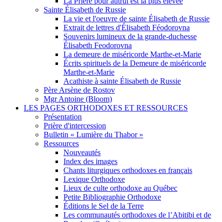
La Prière pour autrui est la plus élevée
Sainte Élisabeth de Russie
La vie et l'oeuvre de sainte Élisabeth de Russie
Extrait de lettres d'Élisabeth Féodorovna
Souvenirs lumineux de la grande-duchesse
Élisabeth Feodorovna
La demeure de miséricorde Marthe-et-Marie
Écrits spirituels de la Demeure de miséricorde
Marthe-et-Marie
Acathiste à sainte Élisabeth de Russie
Père Arsène de Rostov
Mgr Antoine (Bloom)
LES PAGES ORTHODOXES ET RESSOURCES
Présentation
Prière d'intercession
Bulletin « Lumière du Thabor »
Ressources
Nouveautés
Index des images
Chants liturgiques orthodoxes en français
Lexique Orthodoxe
Lieux de culte orthodoxe au Québec
Petite Bibliographie Orthodoxe
Éditions le Sel de la Terre
Les communautés orthodoxes de l’Abitibi et de