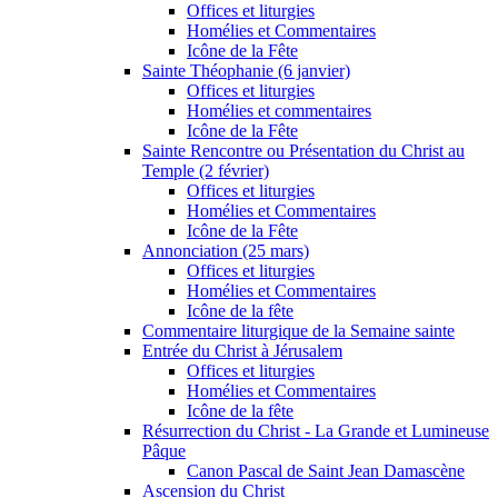
Offices et liturgies
Homélies et Commentaires
Icône de la Fête
Sainte Théophanie (6 janvier)
Offices et liturgies
Homélies et commentaires
Icône de la Fête
Sainte Rencontre ou Présentation du Christ au
Temple (2 février)
Offices et liturgies
Homélies et Commentaires
Icône de la Fête
Annonciation (25 mars)
Offices et liturgies
Homélies et Commentaires
Icône de la fête
Commentaire liturgique de la Semaine sainte
Entrée du Christ à Jérusalem
Offices et liturgies
Homélies et Commentaires
Icône de la fête
Résurrection du Christ - La Grande et Lumineuse
Pâque
Canon Pascal de Saint Jean Damascène
Ascension du Christ