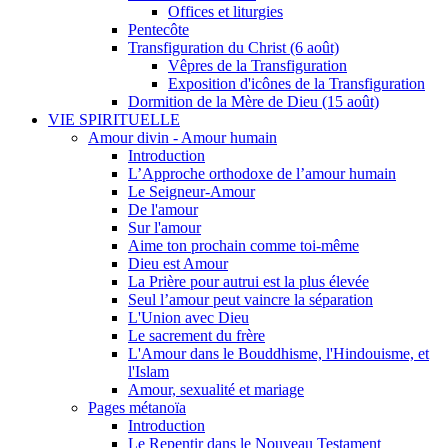
Offices et liturgies
Pentecôte
Transfiguration du Christ (6 août)
Vêpres de la Transfiguration
Exposition d'icônes de la Transfiguration
Dormition de la Mère de Dieu (15 août)
VIE SPIRITUELLE
Amour divin - Amour humain
Introduction
L’Approche orthodoxe de l’amour humain
Le Seigneur-Amour
De l'amour
Sur l'amour
Aime ton prochain comme toi-même
Dieu est Amour
La Prière pour autrui est la plus élevée
Seul l’amour peut vaincre la séparation
L'Union avec Dieu
Le sacrement du frère
L'Amour dans le Bouddhisme, l'Hindouisme, et
l'Islam
Amour, sexualité et mariage
Pages métanoïa
Introduction
Le Repentir dans le Nouveau Testament