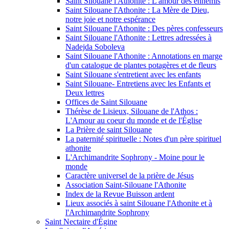
Saint Silouane l'Athonite : L'amour des ennemis
Saint Silouane l'Athonite : La Mère de Dieu,
notre joie et notre espérance
Saint Silouane l'Athonite : Des pères confesseurs
Saint Silouane l'Athonite : Lettres adressées à
Nadejda Soboleva
Saint Silouane l'Athonite : Annotations en marge
d'un catalogue de plantes potagères et de fleurs
Saint Silouane s'entretient avec les enfants
Saint Silouane- Entretiens avec les Enfants et
Deux lettres
Offices de Saint Silouane
Thérèse de Lisieux, Silouane de l'Athos :
L'Amour au coeur du monde et de l'Église
La Prière de saint Silouane
La paternité spirituelle : Notes d'un père spirituel
athonite
L'Archimandrite Sophrony - Moine pour le
monde
Caractère universel de la prière de Jésus
Association Saint-Silouane l'Athonite
Index de la Revue Buisson ardent
Lieux associés à saint Silouane l'Athonite et à
l'Archimandrite Sophrony
Saint Nectaire d'Égine