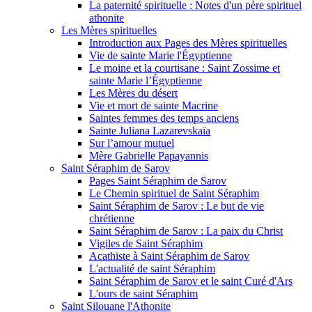
La paternité spirituelle : Notes d'un père spirituel
athonite
Les Mères spirituelles
Introduction aux Pages des Mères spirituelles
Vie de sainte Marie l'Égyptienne
Le moine et la courtisane : Saint Zossime et
sainte Marie l’Égyptienne
Les Mères du désert
Vie et mort de sainte Macrine
Saintes femmes des temps anciens
Sainte Juliana Lazarevskaïa
Sur l’amour mutuel
Mère Gabrielle Papayannis
Saint Séraphim de Sarov
Pages Saint Séraphim de Sarov
Le Chemin spirituel de Saint Séraphim
Saint Séraphim de Sarov : Le but de vie
chrétienne
Saint Séraphim de Sarov : La paix du Christ
Vigiles de Saint Séraphim
Acathiste à Saint Séraphim de Sarov
L'actualité de saint Séraphim
Saint Séraphim de Sarov et le saint Curé d'Ars
L'ours de saint Séraphim
Saint Silouane l'Athonite