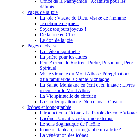
Office de la Pannychide - Acathiste pour les
défunts
Pages de la joie
La joie : Visage de Dieu, visage de l'homme
Je déborde de joie...
Soyez toujours joyeux !
De la joie en Christ
Le don de la joie
Pages choisies
La tiédeur spirituelle
La prière pour les autres
Père Arsène de Rostov : Prêtre, Prisonnier, Père
Spirituel
Visite virtuelle du Mont Athos : Pérégrinations
d'un familier de la Sainte Montagne
La Sainte Montagne en écrit et en image : Livres
récents sur le Mont Athos
La Vie spirituelle du chrétien
La Contemplation de Dieu dans la Création
Icônes et iconographie
Introduction à l'Icône - La Parole devenue Visage
L'icône : Un art sacré pur notre temps
Le sens dogmatique de l' icône
Icône ou tableau, iconographe ou artiste ?
La vénération des icônes