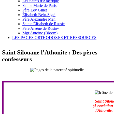
Les Saints d'Amérique
Sainte Marie de Paris
Père Lev Gillet
Élisabeth Behr-Sigel
Père Alexandre Men
Sainte Élisabeth de Russie
Père Arsène de Rostov
Mgr Antoine (Bloom)
LES PAGES ORTHODOXES ET RESSOURCES
Saint Silouane l'Athonite : Des pères
confesseurs
Saint Silou
(Association
l'Athonite,