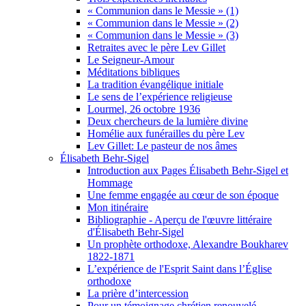
« Communion dans le Messie » (1)
« Communion dans le Messie » (2)
« Communion dans le Messie » (3)
Retraites avec le père Lev Gillet
Le Seigneur-Amour
Méditations bibliques
La tradition évangélique initiale
Le sens de l’expérience religieuse
Lourmel, 26 octobre 1936
Deux chercheurs de la lumière divine
Homélie aux funérailles du père Lev
Lev Gillet: Le pasteur de nos âmes
Élisabeth Behr-Sigel
Introduction aux Pages Élisabeth Behr-Sigel et
Hommage
Une femme engagée au cœur de son époque
Mon itinéraire
Bibliographie - Aperçu de l'œuvre littéraire
d'Élisabeth Behr-Sigel
Un prophète orthodoxe, Alexandre Boukharev
1822-1871
L’expérience de l'Esprit Saint dans l’Église
orthodoxe
La prière d’intercession
Pour un témoignage chrétien renouvelé