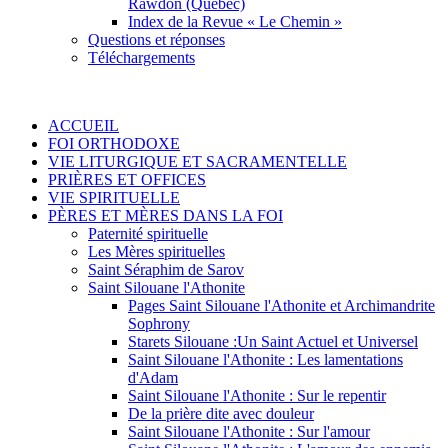
Rawdon (Québec)
Index de la Revue « Le Chemin »
Questions et réponses
Téléchargements
ACCUEIL
FOI ORTHODOXE
VIE LITURGIQUE ET SACRAMENTELLE
PRIÈRES ET OFFICES
VIE SPIRITUELLE
PÈRES ET MÈRES DANS LA FOI
Paternité spirituelle
Les Mères spirituelles
Saint Séraphim de Sarov
Saint Silouane l'Athonite
Pages Saint Silouane l'Athonite et Archimandrite
Sophrony
Starets Silouane :Un Saint Actuel et Universel
Saint Silouane l'Athonite : Les lamentations
d'Adam
Saint Silouane l'Athonite : Sur le repentir
De la prière dite avec douleur
Saint Silouane l'Athonite : Sur l'amour