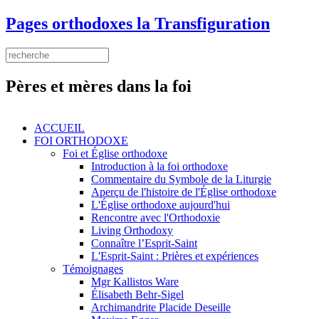
Aller au contenu principal
Pages orthodoxes la Transfiguration
Search this site
Formulaire de recherche
Pères et mères dans la foi
ACCUEIL
FOI ORTHODOXE
Foi et Église orthodoxe
Introduction à la foi orthodoxe
Commentaire du Symbole de la Liturgie
Aperçu de l'histoire de l'Église orthodoxe
L'Église orthodoxe aujourd'hui
Rencontre avec l'Orthodoxie
Living Orthodoxy
Connaître l’Esprit-Saint
L'Esprit-Saint : Prières et expériences
Témoignages
Mgr Kallistos Ware
Élisabeth Behr-Sigel
Archimandrite Placide Deseille