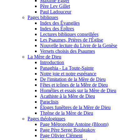
Maxime Egger
Père Lev Gillet
Paul Ladouceur
Pages bibliques
Index des Évangiles
Index des Épîtres
Lectures bibliques conseillées
Les Psaumes, Prières de l'Église
Nouvelle lecture du Livre de la Genèse
Versets choisis des Psaumes
La Mère de Dieu
Introduction
Panaghia - La Toute-Sainte
Notre joie et notre espérance
De l'imitation de la Mère de Dieu
Fêtes et icônes de la Mêre de Dieu
Homélies et essais sur la Mère de Dieu
Acathiste à la Mère de Dieu
Paraclisis
Éloges funèbres de la Mère de Dieu
Thrène de la Mère de Dieu
Pages théologiques
Page Métropolite Antoine (Bloom)
Page Père Serge Boulgakov
Page Olivier Clément