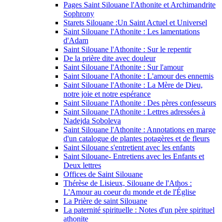
Pages Saint Silouane l'Athonite et Archimandrite
Sophrony
Starets Silouane :Un Saint Actuel et Universel
Saint Silouane l'Athonite : Les lamentations
d'Adam
Saint Silouane l'Athonite : Sur le repentir
De la prière dite avec douleur
Saint Silouane l'Athonite : Sur l'amour
Saint Silouane l'Athonite : L'amour des ennemis
Saint Silouane l'Athonite : La Mère de Dieu,
notre joie et notre espérance
Saint Silouane l'Athonite : Des pères confesseurs
Saint Silouane l'Athonite : Lettres adressées à
Nadejda Soboleva
Saint Silouane l'Athonite : Annotations en marge
d'un catalogue de plantes potagères et de fleurs
Saint Silouane s'entretient avec les enfants
Saint Silouane- Entretiens avec les Enfants et
Deux lettres
Offices de Saint Silouane
Thérèse de Lisieux, Silouane de l'Athos :
L'Amour au coeur du monde et de l'Église
La Prière de saint Silouane
La paternité spirituelle : Notes d'un père spirituel
athonite