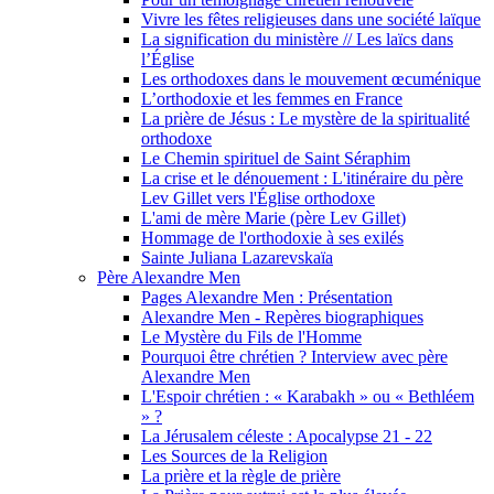
Vivre les fêtes religieuses dans une société laïque
La signification du ministère // Les laïcs dans
l’Église
Les orthodoxes dans le mouvement œcuménique
L’orthodoxie et les femmes en France
La prière de Jésus : Le mystère de la spiritualité
orthodoxe
Le Chemin spirituel de Saint Séraphim
La crise et le dénouement : L'itinéraire du père
Lev Gillet vers l'Église orthodoxe
L'ami de mère Marie (père Lev Gillet)
Hommage de l'orthodoxie à ses exilés
Sainte Juliana Lazarevskaïa
Père Alexandre Men
Pages Alexandre Men : Présentation
Alexandre Men - Repères biographiques
Le Mystère du Fils de l'Homme
Pourquoi être chrétien ? Interview avec père
Alexandre Men
L'Espoir chrétien : « Karabakh » ou « Bethléem
» ?
La Jérusalem céleste : Apocalypse 21 - 22
Les Sources de la Religion
La prière et la règle de prière