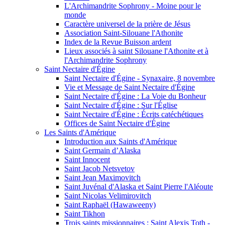
L'Archimandrite Sophrony - Moine pour le
monde
Caractère universel de la prière de Jésus
Association Saint-Silouane l'Athonite
Index de la Revue Buisson ardent
Lieux associés à saint Silouane l'Athonite et à
l'Archimandrite Sophrony
Saint Nectaire d'Égine
Saint Nectaire d'Égine - Synaxaire, 8 novembre
Vie et Message de Saint Nectaire d'Égine
Saint Nectaire d'Égine : La Voie du Bonheur
Saint Nectaire d'Égine : Sur l'Église
Saint Nectaire d'Égine : Écrits catéchétiques
Offices de Saint Nectaire d'Égine
Les Saints d'Amérique
Introduction aux Saints d'Amérique
Saint Germain d’Alaska
Saint Innocent
Saint Jacob Netsvetov
Saint Jean Maximovitch
Saint Juvénal d'Alaska et Saint Pierre l'Aléoute
Saint Nicolas Velimirovitch
Saint Raphaël (Hawaweeny)
Saint Tikhon
Trois saints missionnaires : Saint Alexis Toth -