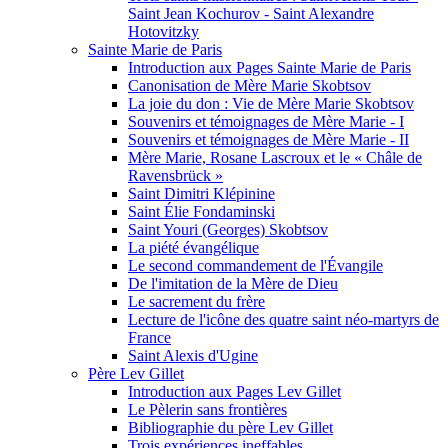
Saint Jean Kochurov - Saint Alexandre
Hotovitzky
Sainte Marie de Paris
Introduction aux Pages Sainte Marie de Paris
Canonisation de Mère Marie Skobtsov
La joie du don : Vie de Mère Marie Skobtsov
Souvenirs et témoignages de Mère Marie - I
Souvenirs et témoignages de Mère Marie - II
Mère Marie, Rosane Lascroux et le « Châle de
Ravensbrück »
Saint Dimitri Klépinine
Saint Élie Fondaminski
Saint Youri (Georges) Skobtsov
La piété évangélique
Le second commandement de l'Évangile
De l'imitation de la Mère de Dieu
Le sacrement du frère
Lecture de l'icône des quatre saint néo-martyrs de
France
Saint Alexis d'Ugine
Père Lev Gillet
Introduction aux Pages Lev Gillet
Le Pèlerin sans frontières
Bibliographie du père Lev Gillet
Trois expériences ineffables