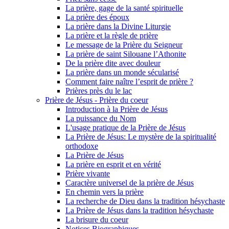
La prière, gage de la santé spirituelle
La prière des époux
La prière dans la Divine Liturgie
La prière et la règle de prière
Le message de la Prière du Seigneur
La prière de saint Silouane l’Athonite
De la prière dite avec douleur
La prière dans un monde sécularisé
Comment faire naître l’esprit de prière ?
Prières près du le lac
Prière de Jésus - Prière du coeur
Introduction à la Prière de Jésus
La puissance du Nom
L'usage pratique de la Prière de Jésus
La Prière de Jésus: Le mystère de la spiritualité
orthodoxe
La Prière de Jésus
La prière en esprit et en vérité
Prière vivante
Caractère universel de la prière de Jésus
En chemin vers la prière
La recherche de Dieu dans la tradition hésychaste
La Prière de Jésus dans la tradition hésychaste
La brisure du coeur
Notices Biographiques