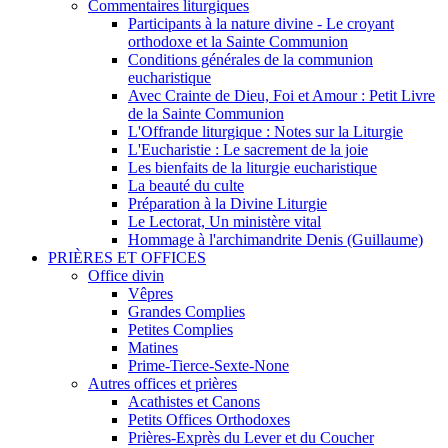
Commentaires liturgiques
Participants à la nature divine - Le croyant
orthodoxe et la Sainte Communion
Conditions générales de la communion
eucharistique
Avec Crainte de Dieu, Foi et Amour : Petit Livre
de la Sainte Communion
L'Offrande liturgique : Notes sur la Liturgie
L'Eucharistie : Le sacrement de la joie
Les bienfaits de la liturgie eucharistique
La beauté du culte
Préparation à la Divine Liturgie
Le Lectorat, Un ministère vital
Hommage à l'archimandrite Denis (Guillaume)
PRIÈRES ET OFFICES
Office divin
Vêpres
Grandes Complies
Petites Complies
Matines
Prime-Tierce-Sexte-None
Autres offices et prières
Acathistes et Canons
Petits Offices Orthodoxes
Prières-Exprès du Lever et du Coucher