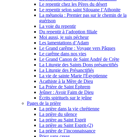
Le repentir chez les Pères du désert
Le repentir selon saint Silouane l’Athonite
La métanoïa : Premier pas sur le chemin de la
guérison
La voie du repentir
Du repentir à l’adoption filiale
Moi aussi, je suis pécheur
Les lamentations d’Adam
Le Grand carême : Voyage vers Pâques
Le carême dans nos vies
Le Grand Canon de Saint André de Crète
La Liturgie des Saints Dons présanctifiés
La Liturgie des Présanctifiés
La vie de sainte Marie l'Égyptienne
Acathiste à la Mère de Dieu
La Prière de Saint Éphrem
Jeûner : Avoir Faim de Dieu
Écrits spirituels sur le jeûne
Pages de la prière
La prière dans la vie chrétienne
La prière du silence
La prière au Saint Esprit
La prière au Saint Esprit-(2)
La prière de l’inconnaissance
Priez sans cesse