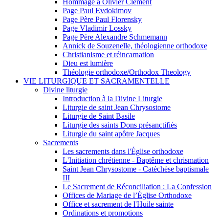
Hommage à Olivier Clément
Page Paul Evdokimov
Page Père Paul Florensky
Page Vladimir Lossky
Page Père Alexandre Schmemann
Annick de Souzenelle, théologienne orthodoxe
Christianisme et réincarnation
Dieu est lumière
Théologie orthodoxe/Orthodox Theology
VIE LITURGIQUE ET SACRAMENTELLE
Divine liturgie
Introduction à la Divine Liturgie
Liturgie de saint Jean Chrysostome
Liturgie de Saint Basile
Liturgie des saints Dons présanctifiés
Liturgie du saint apôtre Jacques
Sacrements
Les sacrements dans l'Église orthodoxe
L'Initiation chrétienne - Baptême et chrismation
Saint Jean Chrysostome - Catéchèse baptismale
III
Le Sacrement de Réconciliation : La Confession
Offices de Mariage de l’Église Orthodoxe
Office et sacrement de l'Huile sainte
Ordinations et promotions