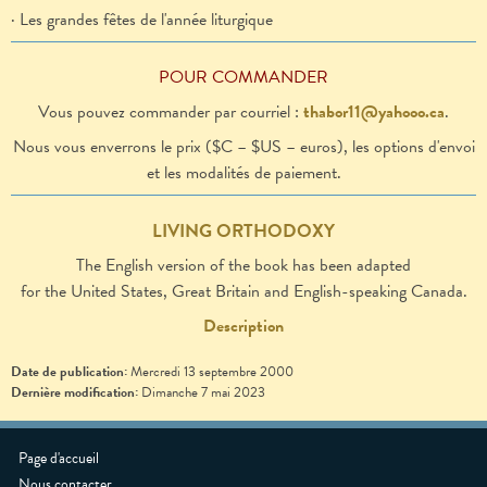
· Les grandes fêtes de l'année liturgique
POUR COMMANDER
Vous pouvez commander par courriel :
thabor11@yahooo.ca
.
Nous vous enverrons le prix ($C – $US – euros), les options d'envoi
et les modalités de paiement.
LIVING ORTHODOXY
The English version of the book has been adapted
for the Un
i
ted States, Great Britain and
English-speaking Canada.
Description
Date de publication:
Mercredi 13 septembre 2000
Dernière modification:
Dimanche 7 mai 2023
Page d'accueil
Nous contacter