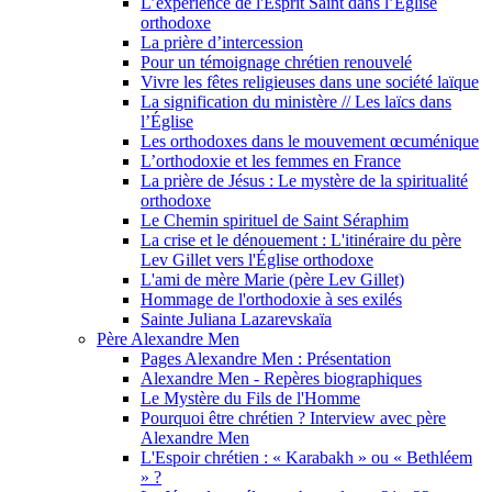
L’expérience de l'Esprit Saint dans l’Église
orthodoxe
La prière d’intercession
Pour un témoignage chrétien renouvelé
Vivre les fêtes religieuses dans une société laïque
La signification du ministère // Les laïcs dans
l’Église
Les orthodoxes dans le mouvement œcuménique
L’orthodoxie et les femmes en France
La prière de Jésus : Le mystère de la spiritualité
orthodoxe
Le Chemin spirituel de Saint Séraphim
La crise et le dénouement : L'itinéraire du père
Lev Gillet vers l'Église orthodoxe
L'ami de mère Marie (père Lev Gillet)
Hommage de l'orthodoxie à ses exilés
Sainte Juliana Lazarevskaïa
Père Alexandre Men
Pages Alexandre Men : Présentation
Alexandre Men - Repères biographiques
Le Mystère du Fils de l'Homme
Pourquoi être chrétien ? Interview avec père
Alexandre Men
L'Espoir chrétien : « Karabakh » ou « Bethléem
» ?