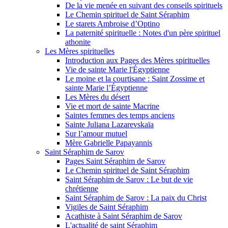
De la vie menée en suivant des conseils spirituels
Le Chemin spirituel de Saint Séraphim
Le starets Ambroise d’Optino
La paternité spirituelle : Notes d'un père spirituel
athonite
Les Mères spirituelles
Introduction aux Pages des Mères spirituelles
Vie de sainte Marie l'Égyptienne
Le moine et la courtisane : Saint Zossime et
sainte Marie l’Égyptienne
Les Mères du désert
Vie et mort de sainte Macrine
Saintes femmes des temps anciens
Sainte Juliana Lazarevskaïa
Sur l’amour mutuel
Mère Gabrielle Papayannis
Saint Séraphim de Sarov
Pages Saint Séraphim de Sarov
Le Chemin spirituel de Saint Séraphim
Saint Séraphim de Sarov : Le but de vie
chrétienne
Saint Séraphim de Sarov : La paix du Christ
Vigiles de Saint Séraphim
Acathiste à Saint Séraphim de Sarov
L'actualité de saint Séraphim