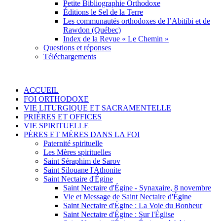
Petite Bibliographie Orthodoxe
Éditions le Sel de la Terre
Les communautés orthodoxes de l’Abitibi et de
Rawdon (Québec)
Index de la Revue « Le Chemin »
Questions et réponses
Téléchargements
ACCUEIL
FOI ORTHODOXE
VIE LITURGIQUE ET SACRAMENTELLE
PRIÈRES ET OFFICES
VIE SPIRITUELLE
PÈRES ET MÈRES DANS LA FOI
Paternité spirituelle
Les Mères spirituelles
Saint Séraphim de Sarov
Saint Silouane l'Athonite
Saint Nectaire d'Égine
Saint Nectaire d'Égine - Synaxaire, 8 novembre
Vie et Message de Saint Nectaire d'Égine
Saint Nectaire d'Égine : La Voie du Bonheur
Saint Nectaire d'Égine : Sur l'Église