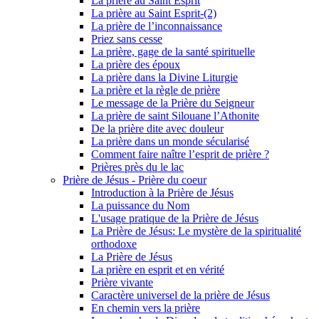
La prière au Saint Esprit
La prière au Saint Esprit-(2)
La prière de l’inconnaissance
Priez sans cesse
La prière, gage de la santé spirituelle
La prière des époux
La prière dans la Divine Liturgie
La prière et la règle de prière
Le message de la Prière du Seigneur
La prière de saint Silouane l’Athonite
De la prière dite avec douleur
La prière dans un monde sécularisé
Comment faire naître l’esprit de prière ?
Prières près du le lac
Prière de Jésus - Prière du coeur
Introduction à la Prière de Jésus
La puissance du Nom
L'usage pratique de la Prière de Jésus
La Prière de Jésus: Le mystère de la spiritualité
orthodoxe
La Prière de Jésus
La prière en esprit et en vérité
Prière vivante
Caractère universel de la prière de Jésus
En chemin vers la prière