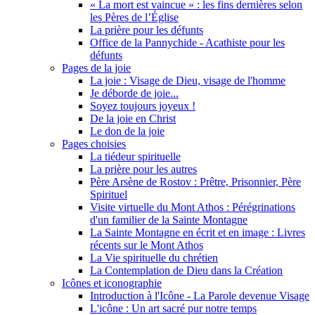
« La mort est vaincue » : les fins dernières selon
les Pères de l’Église
La prière pour les défunts
Office de la Pannychide - Acathiste pour les
défunts
Pages de la joie
La joie : Visage de Dieu, visage de l'homme
Je déborde de joie...
Soyez toujours joyeux !
De la joie en Christ
Le don de la joie
Pages choisies
La tiédeur spirituelle
La prière pour les autres
Père Arsène de Rostov : Prêtre, Prisonnier, Père
Spirituel
Visite virtuelle du Mont Athos : Pérégrinations
d'un familier de la Sainte Montagne
La Sainte Montagne en écrit et en image : Livres
récents sur le Mont Athos
La Vie spirituelle du chrétien
La Contemplation de Dieu dans la Création
Icônes et iconographie
Introduction à l'Icône - La Parole devenue Visage
L'icône : Un art sacré pur notre temps