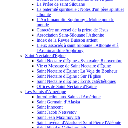
La Prière de saint Silouane
La paternité spirituelle : Notes d'un père spirituel
athonite
L'Archimandrite Sophrony - Moine pour le
monde
Caractère universel de la prière de Jésus
Association Saint-Silouane l'Athonite
Index de la Revue Buisson ardent
Lieux associés à saint Silouane l'Athonite et à
l'Archimandrite Sophrony
Saint Nectaire d'Égine
Saint Nectaire d'Égine - Synaxaire, 8 novembre
Vie et Message de Saint Nectaire d'Égine
Saint Nectaire d'Égine : La Voie du Bonheur
Saint Nectaire d'Égine : Sur l'Église
Saint Nectaire d'Égine : Écrits catéchétiques
Offices de Saint Nectaire d'Égine
Les Saints d'Amérique
Introduction aux Saints d'Amérique
Saint Germain d’Alaska
Saint Innocent
Saint Jacob Netsvetov
Saint Jean Maximovitch
Saint Juvénal d'Alaska et Saint Pierre l'Aléoute
Saint Nicolas Velimirovitch