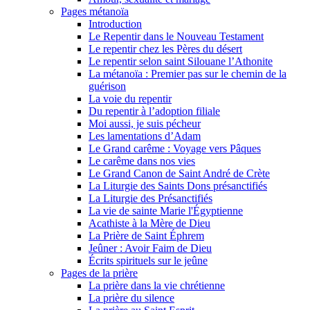
Pages métanoïa
Introduction
Le Repentir dans le Nouveau Testament
Le repentir chez les Pères du désert
Le repentir selon saint Silouane l’Athonite
La métanoïa : Premier pas sur le chemin de la
guérison
La voie du repentir
Du repentir à l’adoption filiale
Moi aussi, je suis pécheur
Les lamentations d’Adam
Le Grand carême : Voyage vers Pâques
Le carême dans nos vies
Le Grand Canon de Saint André de Crète
La Liturgie des Saints Dons présanctifiés
La Liturgie des Présanctifiés
La vie de sainte Marie l'Égyptienne
Acathiste à la Mère de Dieu
La Prière de Saint Éphrem
Jeûner : Avoir Faim de Dieu
Écrits spirituels sur le jeûne
Pages de la prière
La prière dans la vie chrétienne
La prière du silence