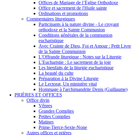
Offices de Mariage de l’Église Orthodoxe
Office et sacrement de l'Huile sainte
Ordinations et promotions
Commentaires liturgiques
Participants à la nature divine - Le croyant
orthodoxe et la Sainte Communion
Conditions générales de la communion
eucharistique
Avec Crainte de Dieu, Foi et Amour : Petit Livre
de la Sainte Communion
L'Offrande liturgique : Notes sur la Liturgie
L'Eucharistie : Le sacrement de la joie
Les bienfaits de la liturgie eucharistique
La beauté du culte
Préparation à la Divine Liturgie
Le Lectorat, Un ministère vital
Hommage à l'archimandrite Denis (Guillaume)
PRIÈRES ET OFFICES
Office divin
Vêpres
Grandes Complies
Petites Complies
Matines
Prime-Tierce-Sexte-None
Autres offices et prières