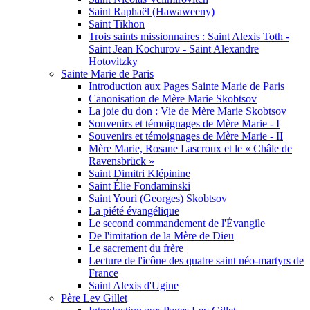
Saint Raphaël (Hawaweeny)
Saint Tikhon
Trois saints missionnaires : Saint Alexis Toth -
Saint Jean Kochurov - Saint Alexandre
Hotovitzky
Sainte Marie de Paris
Introduction aux Pages Sainte Marie de Paris
Canonisation de Mère Marie Skobtsov
La joie du don : Vie de Mère Marie Skobtsov
Souvenirs et témoignages de Mère Marie - I
Souvenirs et témoignages de Mère Marie - II
Mère Marie, Rosane Lascroux et le « Châle de
Ravensbrück »
Saint Dimitri Klépinine
Saint Élie Fondaminski
Saint Youri (Georges) Skobtsov
La piété évangélique
Le second commandement de l'Évangile
De l'imitation de la Mère de Dieu
Le sacrement du frère
Lecture de l'icône des quatre saint néo-martyrs de
France
Saint Alexis d'Ugine
Père Lev Gillet