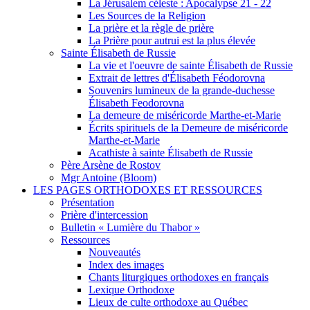
La Jérusalem céleste : Apocalypse 21 - 22
Les Sources de la Religion
La prière et la règle de prière
La Prière pour autrui est la plus élevée
Sainte Élisabeth de Russie
La vie et l'oeuvre de sainte Élisabeth de Russie
Extrait de lettres d'Élisabeth Féodorovna
Souvenirs lumineux de la grande-duchesse
Élisabeth Feodorovna
La demeure de miséricorde Marthe-et-Marie
Écrits spirituels de la Demeure de miséricorde
Marthe-et-Marie
Acathiste à sainte Élisabeth de Russie
Père Arsène de Rostov
Mgr Antoine (Bloom)
LES PAGES ORTHODOXES ET RESSOURCES
Présentation
Prière d'intercession
Bulletin « Lumière du Thabor »
Ressources
Nouveautés
Index des images
Chants liturgiques orthodoxes en français
Lexique Orthodoxe
Lieux de culte orthodoxe au Québec