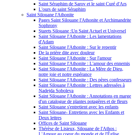
Saint Séraphim de Sarov et le saint Curé d'Ars
L'ours de saint Séraphim
Saint Silouane l'Athonite
Pages Saint Silouane l'Athonite et Archimandrite
Sophrony
Starets Silouane :Un Saint Actuel et Universel
Saint Silouane l'Athonite : Les lamentations
d'Adam
Saint Silouane l'Athonite : Sur le repentir
De la prière dite avec douleur
Saint Silouane l'Athonite : Sur l'amour
Saint Silouane l'Athonite : L'amour des ennemis
Saint Silouane l'Athonite : La Mère de Dieu,
notre joie et notre espérance
Saint Silouane l'Athonite : Des pères confesseurs
Saint Silouane l'Athonite : Lettres adressées à
Nadejda Soboleva
Saint Silouane l'Athonite : Annotations en marge
d'un catalogue de plantes potagères et de fleurs
Saint Silouane s'entretient avec les enfants
Saint Silouane- Entretiens avec les Enfants et
Deux lettres
Offices de Saint Silouane
Thérèse de Lisieux, Silouane de l'Athos :
L'Amour au coeur du monde et de l'Église