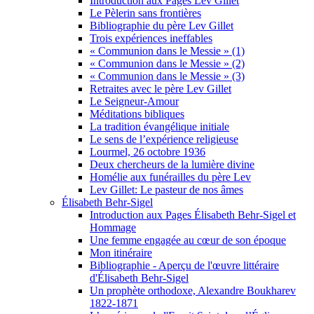
Introduction aux Pages Lev Gillet
Le Pèlerin sans frontières
Bibliographie du père Lev Gillet
Trois expériences ineffables
« Communion dans le Messie » (1)
« Communion dans le Messie » (2)
« Communion dans le Messie » (3)
Retraites avec le père Lev Gillet
Le Seigneur-Amour
Méditations bibliques
La tradition évangélique initiale
Le sens de l’expérience religieuse
Lourmel, 26 octobre 1936
Deux chercheurs de la lumière divine
Homélie aux funérailles du père Lev
Lev Gillet: Le pasteur de nos âmes
Élisabeth Behr-Sigel
Introduction aux Pages Élisabeth Behr-Sigel et
Hommage
Une femme engagée au cœur de son époque
Mon itinéraire
Bibliographie - Aperçu de l'œuvre littéraire
d'Élisabeth Behr-Sigel
Un prophète orthodoxe, Alexandre Boukharev
1822-1871