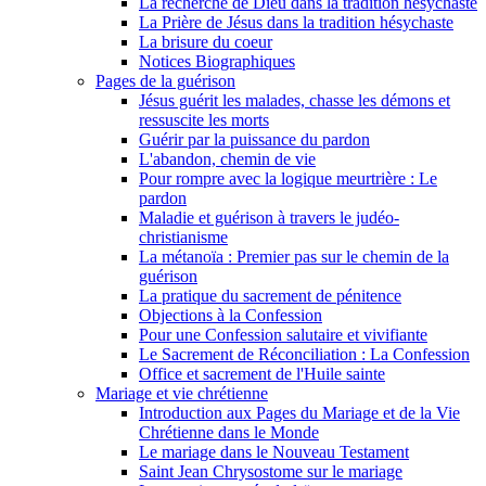
La recherche de Dieu dans la tradition hésychaste
La Prière de Jésus dans la tradition hésychaste
La brisure du coeur
Notices Biographiques
Pages de la guérison
Jésus guérit les malades, chasse les démons et
ressuscite les morts
Guérir par la puissance du pardon
L'abandon, chemin de vie
Pour rompre avec la logique meurtrière : Le
pardon
Maladie et guérison à travers le judéo-
christianisme
La métanoïa : Premier pas sur le chemin de la
guérison
La pratique du sacrement de pénitence
Objections à la Confession
Pour une Confession salutaire et vivifiante
Le Sacrement de Réconciliation : La Confession
Office et sacrement de l'Huile sainte
Mariage et vie chrétienne
Introduction aux Pages du Mariage et de la Vie
Chrétienne dans le Monde
Le mariage dans le Nouveau Testament
Saint Jean Chrysostome sur le mariage