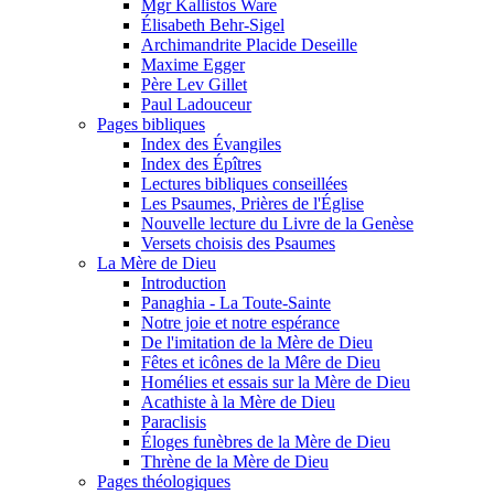
Mgr Kallistos Ware
Élisabeth Behr-Sigel
Archimandrite Placide Deseille
Maxime Egger
Père Lev Gillet
Paul Ladouceur
Pages bibliques
Index des Évangiles
Index des Épîtres
Lectures bibliques conseillées
Les Psaumes, Prières de l'Église
Nouvelle lecture du Livre de la Genèse
Versets choisis des Psaumes
La Mère de Dieu
Introduction
Panaghia - La Toute-Sainte
Notre joie et notre espérance
De l'imitation de la Mère de Dieu
Fêtes et icônes de la Mêre de Dieu
Homélies et essais sur la Mère de Dieu
Acathiste à la Mère de Dieu
Paraclisis
Éloges funèbres de la Mère de Dieu
Thrène de la Mère de Dieu
Pages théologiques