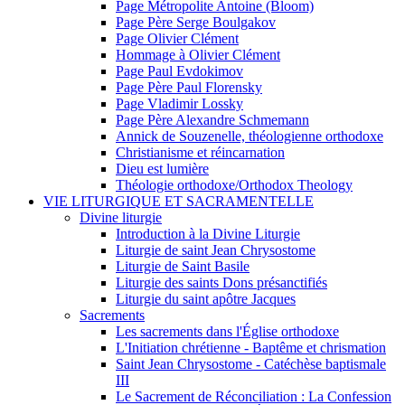
Page Métropolite Antoine (Bloom)
Page Père Serge Boulgakov
Page Olivier Clément
Hommage à Olivier Clément
Page Paul Evdokimov
Page Père Paul Florensky
Page Vladimir Lossky
Page Père Alexandre Schmemann
Annick de Souzenelle, théologienne orthodoxe
Christianisme et réincarnation
Dieu est lumière
Théologie orthodoxe/Orthodox Theology
VIE LITURGIQUE ET SACRAMENTELLE
Divine liturgie
Introduction à la Divine Liturgie
Liturgie de saint Jean Chrysostome
Liturgie de Saint Basile
Liturgie des saints Dons présanctifiés
Liturgie du saint apôtre Jacques
Sacrements
Les sacrements dans l'Église orthodoxe
L'Initiation chrétienne - Baptême et chrismation
Saint Jean Chrysostome - Catéchèse baptismale
III
Le Sacrement de Réconciliation : La Confession