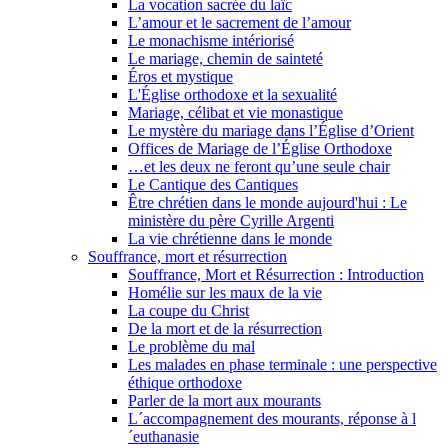
La vocation sacrée du laïc
L’amour et le sacrement de l’amour
Le monachisme intériorisé
Le mariage, chemin de sainteté
Éros et mystique
L'Église orthodoxe et la sexualité
Mariage, célibat et vie monastique
Le mystère du mariage dans l’Église d’Orient
Offices de Mariage de l’Église Orthodoxe
…et les deux ne feront qu’une seule chair
Le Cantique des Cantiques
Être chrétien dans le monde aujourd'hui : Le
ministère du père Cyrille Argenti
La vie chrétienne dans le monde
Souffrance, mort et résurrection
Souffrance, Mort et Résurrection : Introduction
Homélie sur les maux de la vie
La coupe du Christ
De la mort et de la résurrection
Le problème du mal
Les malades en phase terminale : une perspective
éthique orthodoxe
Parler de la mort aux mourants
L´accompagnement des mourants, réponse à l
´euthanasie