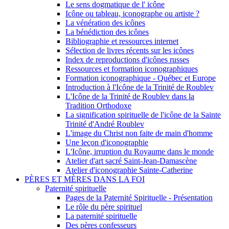
Le sens dogmatique de l' icône
Icône ou tableau, iconographe ou artiste ?
La vénération des icônes
La bénédiction des icônes
Bibliographie et ressources internet
Sélection de livres récents sur les icônes
Index de reproductions d'icônes russes
Ressources et formation iconographiques
Formation iconographique - Québec et Europe
Introduction à l'Icône de la Trinité de Roublev
L'Icône de la Trinité de Roublev dans la
Tradition Orthodoxe
La signification spirituelle de l'icône de la Sainte
Trinité d'André Roublev
L'image du Christ non faite de main d'homme
Une leçon d'iconographie
L'Icône, irruption du Royaume dans le monde
Atelier d'art sacré Saint-Jean-Damascène
Atelier d'iconographie Sainte-Catherine
PÈRES ET MÈRES DANS LA FOI
Paternité spirituelle
Pages de la Paternité Spirituelle - Présentation
Le rôle du père spirituel
La paternité spirituelle
Des pères confesseurs