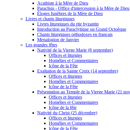
Acathiste à la Mère de Dieu
Paraclisis - Office d'intercession à la Mère de Dieu
Éloges funèbres de la Mère de Dieu
Livres et chants liturgiques
Livres liturgiques du rite byzantin
Introduction au Paraclytique ou Grand Octoèque
Chants liturgiques orthodoxes en français
Menalogion de Janvier
Les grandes fêtes
Nativité de la Vierge Marie (8 septembre)
Offices et liturgies
Homélies et Commentaires
Icône de la Fête
Exaltation de la Sainte Croix (14 septembre)
Offices et liturgies
Homélies et Commentaires
Icône de la Fête
Présentation au Temple de la Vierge Marie (21 no
Offices et liturgies
Homélies et Commentaires
Icône de la fête
Nativité du Christ (25 décembre)
Offices et liturgies
Homélies et Commentaires
Icône de la Fête