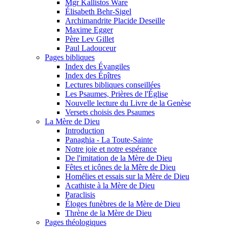
Mgr Kallistos Ware
Élisabeth Behr-Sigel
Archimandrite Placide Deseille
Maxime Egger
Père Lev Gillet
Paul Ladouceur
Pages bibliques
Index des Évangiles
Index des Épîtres
Lectures bibliques conseillées
Les Psaumes, Prières de l'Église
Nouvelle lecture du Livre de la Genèse
Versets choisis des Psaumes
La Mère de Dieu
Introduction
Panaghia - La Toute-Sainte
Notre joie et notre espérance
De l'imitation de la Mère de Dieu
Fêtes et icônes de la Mêre de Dieu
Homélies et essais sur la Mère de Dieu
Acathiste à la Mère de Dieu
Paraclisis
Éloges funèbres de la Mère de Dieu
Thrène de la Mère de Dieu
Pages théologiques