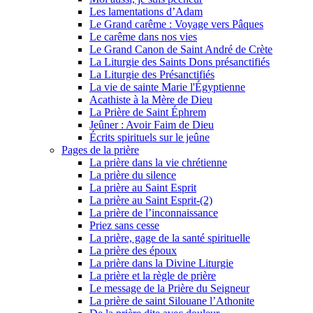
Les lamentations d’Adam
Le Grand carême : Voyage vers Pâques
Le carême dans nos vies
Le Grand Canon de Saint André de Crète
La Liturgie des Saints Dons présanctifiés
La Liturgie des Présanctifiés
La vie de sainte Marie l'Égyptienne
Acathiste à la Mère de Dieu
La Prière de Saint Éphrem
Jeûner : Avoir Faim de Dieu
Écrits spirituels sur le jeûne
Pages de la prière
La prière dans la vie chrétienne
La prière du silence
La prière au Saint Esprit
La prière au Saint Esprit-(2)
La prière de l’inconnaissance
Priez sans cesse
La prière, gage de la santé spirituelle
La prière des époux
La prière dans la Divine Liturgie
La prière et la règle de prière
Le message de la Prière du Seigneur
La prière de saint Silouane l’Athonite