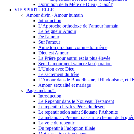
Dormition de la Mère de Dieu (15 août)
VIE SPIRITUELLE
Amour divin - Amour humain
Introduction
L’Approche orthodoxe de l’amour humain
Le Seigneur-Amour
De l'amour
Sur l'amour
Aime ton prochain comme toi-même
Dieu est Amour
La Prière pour autrui est la plus élevée
Seul l’amour peut vaincre la séparation
L'Union avec Dieu
Le sacrement du frère
L'Amour dans le Bouddhisme, l'Hindouisme, et l'I
Amour, sexualité et mariage
Pages métanoïa
Introduction
Le Repentir dans le Nouveau Testament
Le repentir chez les Pères du désert
Le repentir selon saint Silouane l’Athonite
La métanoïa : Premier pas sur le chemin de la guér
La voie du repentir
Du repentir à l’adoption filiale
Moi aussi, je suis pécheur