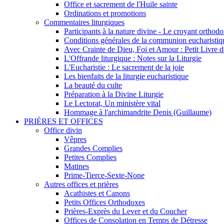
Office et sacrement de l'Huile sainte
Ordinations et promotions
Commentaires liturgiques
Participants à la nature divine - Le croyant ortho
Conditions générales de la communion eucharistiq
Avec Crainte de Dieu, Foi et Amour : Petit Livre
L'Offrande liturgique : Notes sur la Liturgie
L'Eucharistie : Le sacrement de la joie
Les bienfaits de la liturgie eucharistique
La beauté du culte
Préparation à la Divine Liturgie
Le Lectorat, Un ministère vital
Hommage à l'archimandrite Denis (Guillaume)
PRIÈRES ET OFFICES
Office divin
Vêpres
Grandes Complies
Petites Complies
Matines
Prime-Tierce-Sexte-None
Autres offices et prières
Acathistes et Canons
Petits Offices Orthodoxes
Prières-Exprès du Lever et du Coucher
Offices de Consolation en Temps de Détresse