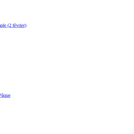
le (2 février)
 Pâque