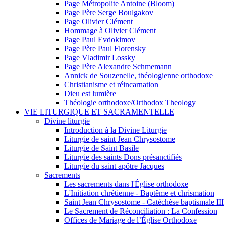
Page Métropolite Antoine (Bloom)
Page Père Serge Boulgakov
Page Olivier Clément
Hommage à Olivier Clément
Page Paul Evdokimov
Page Père Paul Florensky
Page Vladimir Lossky
Page Père Alexandre Schmemann
Annick de Souzenelle, théologienne orthodoxe
Christianisme et réincarnation
Dieu est lumière
Théologie orthodoxe/Orthodox Theology
VIE LITURGIQUE ET SACRAMENTELLE
Divine liturgie
Introduction à la Divine Liturgie
Liturgie de saint Jean Chrysostome
Liturgie de Saint Basile
Liturgie des saints Dons présanctifiés
Liturgie du saint apôtre Jacques
Sacrements
Les sacrements dans l'Église orthodoxe
L'Initiation chrétienne - Baptême et chrismation
Saint Jean Chrysostome - Catéchèse baptismale III
Le Sacrement de Réconciliation : La Confession
Offices de Mariage de l’Église Orthodoxe