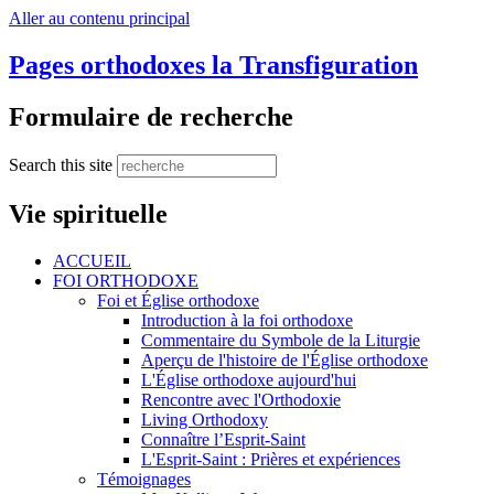
Aller au contenu principal
Pages orthodoxes la Transfiguration
Formulaire de recherche
Search this site
Vie spirituelle
ACCUEIL
FOI ORTHODOXE
Foi et Église orthodoxe
Introduction à la foi orthodoxe
Commentaire du Symbole de la Liturgie
Aperçu de l'histoire de l'Église orthodoxe
L'Église orthodoxe aujourd'hui
Rencontre avec l'Orthodoxie
Living Orthodoxy
Connaître l’Esprit-Saint
L'Esprit-Saint : Prières et expériences
Témoignages