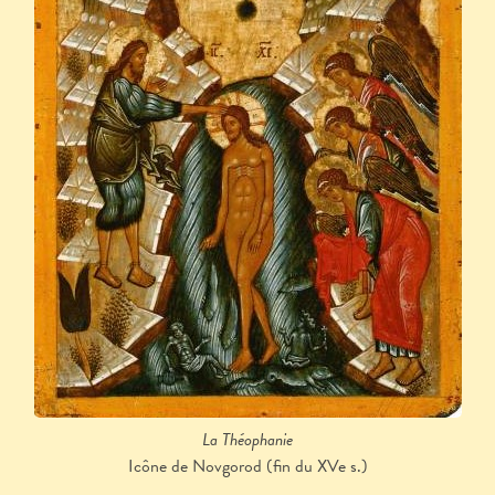
La Théophanie
Icône de Novgorod (fin du XVe s.)