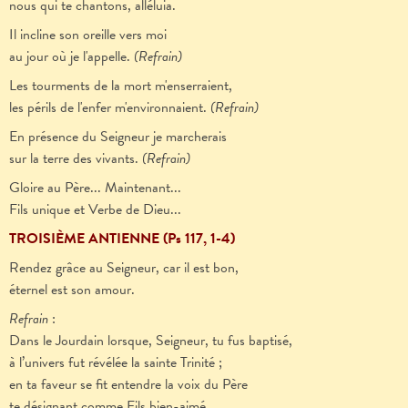
nous qui te chantons, alléluia.
Il incline son oreille vers moi
au jour où je l'appelle.
(Refrain)
Les tourments de la mort m'enserraient,
les périls de l'enfer m'environnaient.
(Refrain)
En présence du Seigneur je marcherais
sur la terre des vivants.
(Refrain)
Gloire au Père... Maintenant...
Fils unique et Verbe de Dieu...
TROISIÈME ANTIENNE (Ps 117, 1-4)
Rendez grâce au Seigneur, car il est bon
,
éternel est son amour.
Refrain
:
Dans le Jourdain lorsque, Seigneur, tu fus baptisé,
à l’univers fut révélée la sainte Trinité ;
en ta faveur se fit entendre la voix du Père
te désignant comme Fils bien-aimé,