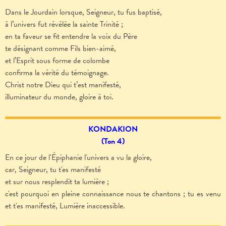
Dans le Jourdain lorsque, Seigneur, tu fus baptisé,
à l’univers fut révélée la sainte Trinité ;
en ta faveur se fit entendre la voix du Père
te désignant comme Fils bien-aimé,
et l’Esprit sous forme de colombe
confirma la vérité du témoignage.
Christ notre Dieu qui t’est manifesté,
illuminateur du monde, gloire à toi.
KONDAKION
(Ton 4)
En ce jour de l'Épiphanie l'univers a vu la gloire,
car, Seigneur, tu t'es manifesté
et sur nous resplendit ta lumière ;
c'est pourquoi en pleine connaissance nous te chantons ; tu es venu
et t'es manifesté, Lumière inaccessible.