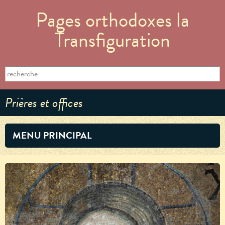
Aller au
Pages orthodoxes la
contenu
principal
Transfiguration
Formulaire de recherche
Search this site
Prières et offices
MENU PRINCIPAL