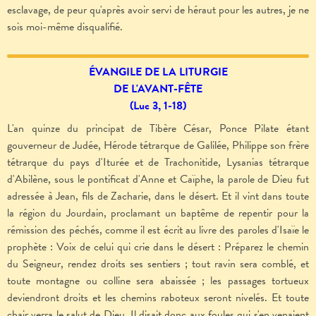
esclavage, de peur qu'après avoir servi de héraut pour les autres, je ne
sois moi-même disqualifié.
ÉVANGILE DE LA LITURGIE
DE L'AVANT-FÊTE
(Luc 3, 1-18)
L'an quinze du principat de Tibère César, Ponce Pilate étant
gouverneur de Judée, Hérode tétrarque de Galilée, Philippe son frère
tétrarque du pays d'Iturée et de Trachonitide, Lysanias tétrarque
d'Abilène, sous le pontificat d'Anne et Caïphe, la parole de Dieu fut
adressée à Jean, fils de Zacharie, dans le désert. Et il vint dans toute
la région du Jourdain, proclamant un baptême de repentir pour la
rémission des péchés, comme il est écrit au livre des paroles d'Isaïe le
prophète : Voix de celui qui crie dans le désert : Préparez le chemin
du Seigneur, rendez droits ses sentiers ; tout ravin sera comblé, et
toute montagne ou colline sera abaissée ; les passages tortueux
deviendront droits et les chemins raboteux seront nivelés. Et toute
chair verra le salut de Dieu. Il disait donc aux foules qui s'en venaient