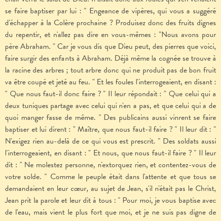
se faire baptiser par lui : " Engeance de vipères, qui vous a suggéré
d'échapper à la Colère prochaine ? Produisez donc des fruits dignes
du repentir, et n'allez pas dire en vous-mêmes : "Nous avons pour
père Abraham. " Car je vous dis que Dieu peut, des pierres que voici,
faire surgir des enfants à Abraham. Déjà même la cognée se trouve à
la racine des arbres ; tout arbre donc qui ne produit pas de bon fruit
va être coupé et jeté au feu. " Et les foules l'interrogeaient, en disant :
" Que nous faut-il donc faire ? " Il leur répondait : " Que celui qui a
deux tuniques partage avec celui qui n'en a pas, et que celui qui a de
quoi manger fasse de même. " Des publicains aussi vinrent se faire
baptiser et lui dirent : " Maître, que nous faut-il faire ? " Il leur dit : "
N'exigez rien au-delà de ce qui vous est prescrit. " Des soldats aussi
l'interrogeaient, en disant : " Et nous, que nous faut-il faire ? " Il leur
dit : " Ne molestez personne, n'extorquez rien, et contentez-vous de
votre solde. " Comme le peuple était dans l'attente et que tous se
demandaient en leur cœur, au sujet de Jean, s'il n'était pas le Christ,
Jean prit la parole et leur dit à tous : " Pour moi, je vous baptise avec
de l'eau, mais vient le plus fort que moi, et je ne suis pas digne de