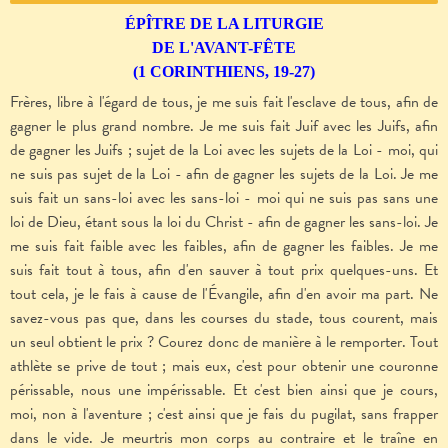
ÉPÎTRE DE LA LITURGIE
DE L'AVANT-FÊTE
(1 CORINTHIENS, 19-27)
Frères, libre à l'égard de tous, je me suis fait l'esclave de tous, afin de
gagner le plus grand nombre. Je me suis fait Juif avec les Juifs, afin
de gagner les Juifs ; sujet de la Loi avec les sujets de la Loi - moi, qui
ne suis pas sujet de la Loi - afin de gagner les sujets de la Loi. Je me
suis fait un sans-loi avec les sans-loi - moi qui ne suis pas sans une
loi de Dieu, étant sous la loi du Christ - afin de gagner les sans-loi. Je
me suis fait faible avec les faibles, afin de gagner les faibles. Je me
suis fait tout à tous, afin d'en sauver à tout prix quelques-uns. Et
tout cela, je le fais à cause de l'Évangile, afin d'en avoir ma part. Ne
savez-vous pas que, dans les courses du stade, tous courent, mais
un seul obtient le prix ? Courez donc de manière à le remporter. Tout
athlète se prive de tout ; mais eux, c'est pour obtenir une couronne
périssable, nous une impérissable. Et c'est bien ainsi que je cours,
moi, non à l'aventure ; c'est ainsi que je fais du pugilat, sans frapper
dans le vide. Je meurtris mon corps au contraire et le traîne en