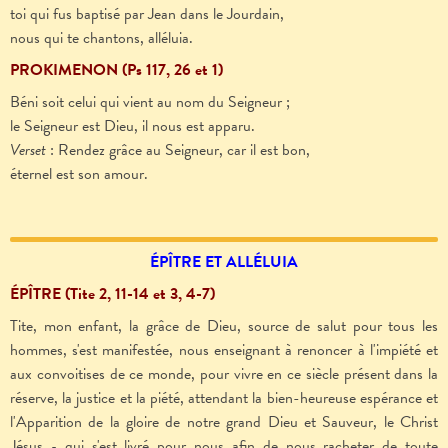
toi qui fus baptisé par Jean dans le Jourdain,
nous qui te chantons, alléluia.
PROKIMENON (Ps 117, 26 et 1)
Béni soit celui qui vient au nom du Seigneur ;
le Seigneur est Dieu, il nous est apparu.
Verset
: Rendez grâce au Seigneur, car il est bon
,
éternel est son amour.
ÉPÎTRE ET ALLÉLUIA
ÉPÎTRE (Tite 2, 11-14 et 3, 4-7)
Tite, mon enfant, la grâce de Dieu, source de salut pour tous les
hommes, s'est manifestée, nous enseignant à renoncer à l'impiété et
aux convoitises de ce monde, pour vivre en ce siècle présent dans la
réserve, la justice et la piété, attendant la bien-heureuse espérance et
l'Apparition de la gloire de notre grand Dieu et Sauveur, le Christ
Jésus
-
qui s'est livré pour nous afin de nous racheter de toute