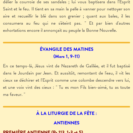
délier la courroie de ses sandales ; lui vous baptisera dans l'Esprit
Saint et le feu. Il tient en sa main la pelle à vanner pour nettoyer son
aire et recueillir le blé dans son grenier ; quant aux bales, il les
consumera au feu qui ne s'éteint pas. " Et par bien d'autres
exhortations encore il annonçait au peuple la Bonne Nouvelle.
ÉVANGILE DES MATINES
(Marc 1, 9-11)
En ce temps-là, Jésus vint de Nazareth de Galilée, et il fut baptisé
dans le Jourdain par Jean. Et aussitôt, remontant de l'eau, il vit les
cieux se déchirer et l'Esprit comme une colombe descendre vers lui,
et une voix vint des cieux : " Tu es mon Fils bien-aimé, tu as toute
ma faveur. "
À LA LITURGIE
DE LA FÊTE :
ANTIENNES
PREMIÈRE ANTIENNE (Ps 113, 1-3 et 5)