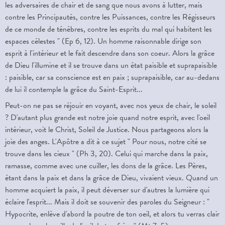
les adversaires de chair et de sang que nous avons à lutter, mais
contre les Principautés, contre les Puissances, contre les Régisseurs
de ce monde de ténèbres, contre les esprits du mal qui habitent les
espaces célestes " (Ep 6, 12). Un homme raisonnable dirige son
esprit à l'intérieur et le fait descendre dans son coeur. Alors la grâce
de Dieu l'illumine et il se trouve dans un état paisible et suprapaisible
: paisible, car sa conscience est en paix ; suprapaisible, car au-dedans
de lui il contemple la grâce du Saint-Esprit...
Peut-on ne pas se réjouir en voyant, avec nos yeux de chair, le soleil
? D'autant plus grande est notre joie quand notre esprit, avec l'oeil
intérieur, voit le Christ, Soleil de Justice. Nous partageons alors la
joie des anges. L'Apôtre a dit à ce sujet " Pour nous, notre cité se
trouve dans les cieux " (Ph 3, 20). Celui qui marche dans la paix,
ramasse, comme avec une cuiller, les dons de la grâce. Les Pères,
étant dans la paix et dans la grâce de Dieu, vivaient vieux. Quand un
homme acquiert la paix, il peut déverser sur d'autres la lumière qui
éclaire l'esprit... Mais il doit se souvenir des paroles du Seigneur : "
Hypocrite, enlève d'abord la poutre de ton oeil, et alors tu verras clair