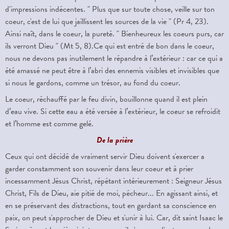
d'impressions indécentes. " Plus que sur toute chose, veille sur ton
coeur, c'est de lui que jaillissent les sources de la vie " (Pr 4, 23).
Ainsi naît, dans le coeur, la pureté. " Bienheureux les coeurs purs, car
ils verront Dieu " (Mt 5, 8).Ce qui est entré de bon dans le coeur,
nous ne devons pas inutilement le répandre à l’extérieur : car ce qui a
été amassé ne peut être à l’abri des ennemis visibles et invisibles que
si nous le gardons, comme un trésor, au fond du coeur.
Le coeur, réchauffé par le feu divin, bouillonne quand il est plein
d’eau vive. Si cette eau a été versée à l’extérieur, le coeur se refroidit
et l’homme est comme gelé.
De la prière
Ceux qui ont décidé de vraiment servir Dieu doivent s'exercer a
garder constamment son souvenir dans leur coeur et à prier
incessamment Jésus Christ, répétant intérieurement : Seigneur Jésus
Christ, Fils de Dieu, aie pitié de moi, pécheur... En agissant ainsi, et
en se préservant des distractions, tout en gardant sa conscience en
paix, on peut s'approcher de Dieu et s'unir à lui. Car, dit saint Isaac le