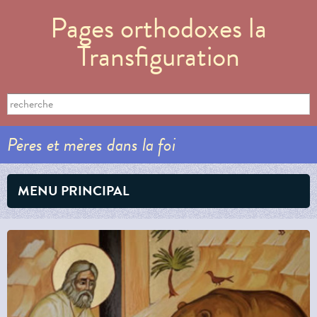
Aller au
Pages orthodoxes la
contenu
principal
Transfiguration
Formulaire de recherche
Search this site
Pères et mères dans la foi
MENU PRINCIPAL