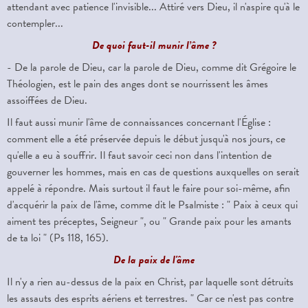
attendant avec patience l'invisible... Attiré vers Dieu, il n'aspire qu'à le
contempler...
De quoi faut-il munir l’âme ?
- De la parole de Dieu, car la parole de Dieu, comme dit Grégoire le
Théologien, est le pain des anges dont se nourrissent les âmes
assoiffées de Dieu.
Il faut aussi munir l'âme de connaissances concernant l'Église :
comment elle a été préservée depuis le début jusqu'à nos jours, ce
qu'elle a eu à souffrir. Il faut savoir ceci non dans l'intention de
gouverner les hommes, mais en cas de questions auxquelles on serait
appelé à répondre. Mais surtout il faut le faire pour soi-même, afin
d'acquérir la paix de l'âme, comme dit le Psalmiste : " Paix à ceux qui
aiment tes préceptes, Seigneur ", ou " Grande paix pour les amants
de ta loi " (Ps 118, 165).
De la paix de l'âme
Il n'y a rien au-dessus de la paix en Christ, par laquelle sont détruits
les assauts des esprits aériens et terrestres. " Car ce n'est pas contre