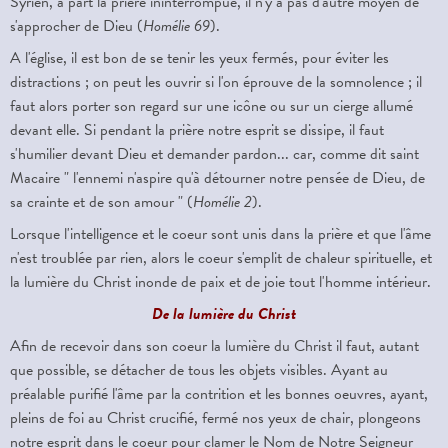
Syrien, à part la prière ininterrompue, il n'y a pas d'autre moyen de
s'approcher de Dieu (
Homélie
69
).
A l'église, il est bon de se tenir les yeux fermés, pour éviter les
distractions ; on peut les ouvrir si l'on éprouve de la somnolence ; il
faut alors porter son regard sur une icône ou sur un cierge allumé
devant elle. Si pendant la prière notre esprit se dissipe, il faut
s'humilier devant Dieu et demander pardon... car, comme dit saint
Macaire " l'ennemi n'aspire qu'à détourner notre pensée de Dieu, de
sa crainte et de son amour " (
Homélie 2
).
Lorsque l'intelligence et le coeur sont unis dans la prière et que l'âme
n'est troublée par rien, alors le coeur s'emplit de chaleur spirituelle, et
la lumière du Christ inonde de paix et de joie tout l'homme intérieur.
De la lumière du Christ
Afin de recevoir dans son coeur la lumière du Christ il faut, autant
que possible, se détacher de tous les objets visibles. Ayant au
préalable purifié l'âme par la contrition et les bonnes oeuvres, ayant,
pleins de foi au Christ crucifié, fermé nos yeux de chair, plongeons
notre esprit dans le coeur pour clamer le Nom de Notre Seigneur