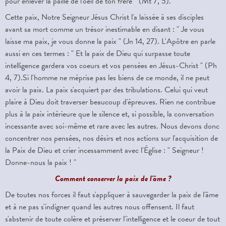
pour enlever la paille de l'oeil de ton frère " (Mt 7, 5).
Cette paix, Notre Seigneur Jésus Christ l'a laissée à ses disciples
avant sa mort comme un trésor inestimable en disant : " Je vous
laisse ma paix, je vous donne la paix " (Jn 14, 27). L'Apôtre en parle
aussi en ces termes : " Et la paix de Dieu qui surpasse toute
intelligence gardera vos coeurs et vos pensées en Jésus-Christ " (Ph
4, 7).Si l'homme ne méprise pas les biens de ce monde, il ne peut
avoir la paix. La paix s'acquiert par des tribulations. Celui qui veut
plaire à Dieu doit traverser beaucoup d'épreuves. Rien ne contribue
plus à la paix intérieure que le silence et, si possible, la conversation
incessante avec soi-même et rare avec les autres. Nous devons donc
concentrer nos pensées, nos désirs et nos actions sur l'acquisition de
la Paix de Dieu et crier incessamment avec l'Église : " Seigneur !
Donne-nous la paix ! "
Comment conserver la paix de l'âme ?
De toutes nos forces il faut s'appliquer à sauvegarder la paix de l'âme
et à ne pas s'indigner quand les autres nous offensent. Il faut
s'abstenir de toute colère et préserver l'intelligence et le coeur de tout