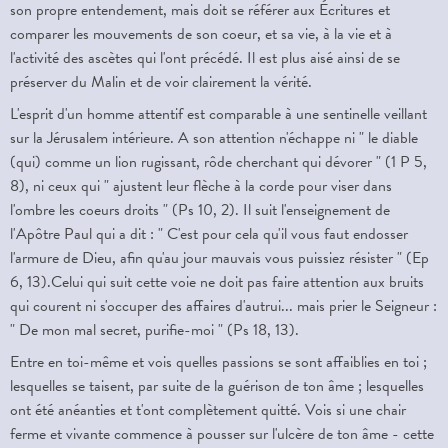
son propre entendement, mais doit se référer aux Écritures et
comparer les mouvements de son coeur, et sa vie, à la vie et à
l'activité des ascètes qui l'ont précédé. Il est plus aisé ainsi de se
préserver du Malin et de voir clairement la vérité.
L'esprit d'un homme attentif est comparable à une sentinelle veillant
sur la Jérusalem intérieure. A son attention n'échappe ni " le diable
(qui) comme un lion rugissant, rôde cherchant qui dévorer " (1 P 5,
8), ni ceux qui " ajustent leur flèche à la corde pour viser dans
l'ombre les coeurs droits " (Ps 10, 2). Il suit l'enseignement de
l'Apôtre Paul qui a dit : " C'est pour cela qu'il vous faut endosser
l'armure de Dieu, afin qu'au jour mauvais vous puissiez résister " (Ep
6, 13).Celui qui suit cette voie ne doit pas faire attention aux bruits
qui courent ni s'occuper des affaires d'autrui... mais prier le Seigneur :
" De mon mal secret, purifie-moi " (Ps 18, 13).
Entre en toi-même et vois quelles passions se sont affaiblies en toi ;
lesquelles se taisent, par suite de la guérison de ton âme ; lesquelles
ont été anéanties et t'ont complètement quitté. Vois si une chair
ferme et vivante commence à pousser sur l'ulcère de ton âme - cette