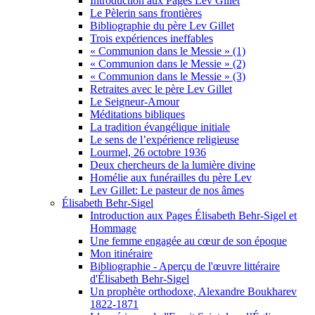
Introduction aux Pages Lev Gillet
Le Pèlerin sans frontières
Bibliographie du père Lev Gillet
Trois expériences ineffables
« Communion dans le Messie » (1)
« Communion dans le Messie » (2)
« Communion dans le Messie » (3)
Retraites avec le père Lev Gillet
Le Seigneur-Amour
Méditations bibliques
La tradition évangélique initiale
Le sens de l’expérience religieuse
Lourmel, 26 octobre 1936
Deux chercheurs de la lumière divine
Homélie aux funérailles du père Lev
Lev Gillet: Le pasteur de nos âmes
Élisabeth Behr-Sigel
Introduction aux Pages Élisabeth Behr-Sigel et
Hommage
Une femme engagée au cœur de son époque
Mon itinéraire
Bibliographie - Aperçu de l'œuvre littéraire
d'Élisabeth Behr-Sigel
Un prophète orthodoxe, Alexandre Boukharev
1822-1871