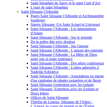
Saint Séraphim de Sarov et le saint Curé d'Ars
L'ours de saint Séraphim
Saint Silouane l'Athonite
Pages Saint Silouane l'Athonite et Archimandrite
Sophrony
Starets Silouane :Un Saint Actuel et Universel
Saint Silouane l'Athonite : Les lamentations
d'Adam
Saint Silouane l'Athonite : Sur le repentir
De la prière dite avec douleur
Saint Silouane l'Athonite : Sur l'amour
Saint Silouane l'Athonite : L'amour des ennemis
Saint Silouane l'Athonite : La Mère de Dieu,
notre joie et notre espérance
Saint Silouane l'Athonite : Des pères confesseurs
Saint Silouane l'Athonite : Lettres adressées à
Nadejda Soboleva
Saint Silouane l'Athonite : Annotations en marge
d'un catalogue de plantes potagères et de fleurs
Saint Silouane s'entretient avec les enfants
Saint Silouane- Entretiens avec les Enfants et
Deux lettres
Offices de Saint Silouane
Thérèse de Lisieux, Silouane de l'Athos :
L'Amour au coeur du monde et de l'Église