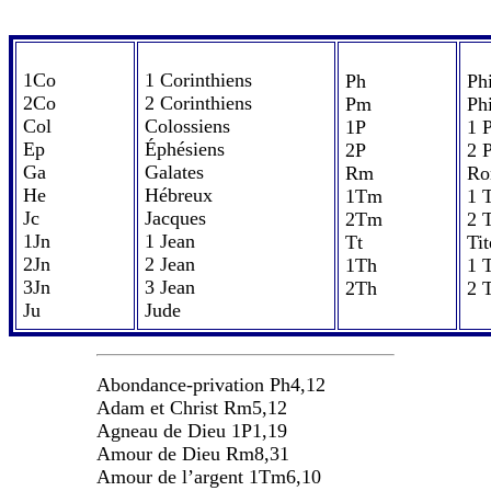
1Co
1 Corinthiens
Ph
Ph
2Co
2 Corinthiens
Pm
Ph
Col
Colossiens
1P
1 P
Ep
Éphésiens
2P
2 P
Ga
Galates
Rm
Ro
He
Hébreux
1Tm
1 
Jc
Jacques
2Tm
2 
1Jn
1 Jean
Tt
Tit
2Jn
2 Jean
1Th
1 
3Jn
3 Jean
2Th
2 
Ju
Jude
Abondance-privation Ph4,12
Adam et Christ Rm5,12
Agneau de Dieu 1P1,19
Amour de Dieu Rm8,31
Amour de l’argent 1Tm6,10