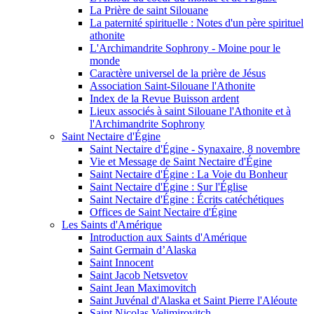
La Prière de saint Silouane
La paternité spirituelle : Notes d'un père spirituel
athonite
L'Archimandrite Sophrony - Moine pour le
monde
Caractère universel de la prière de Jésus
Association Saint-Silouane l'Athonite
Index de la Revue Buisson ardent
Lieux associés à saint Silouane l'Athonite et à
l'Archimandrite Sophrony
Saint Nectaire d'Égine
Saint Nectaire d'Égine - Synaxaire, 8 novembre
Vie et Message de Saint Nectaire d'Égine
Saint Nectaire d'Égine : La Voie du Bonheur
Saint Nectaire d'Égine : Sur l'Église
Saint Nectaire d'Égine : Écrits catéchétiques
Offices de Saint Nectaire d'Égine
Les Saints d'Amérique
Introduction aux Saints d'Amérique
Saint Germain d’Alaska
Saint Innocent
Saint Jacob Netsvetov
Saint Jean Maximovitch
Saint Juvénal d'Alaska et Saint Pierre l'Aléoute
Saint Nicolas Velimirovitch