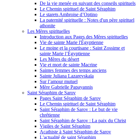
De la vie menée en suivant des conseils spirituels
Le Chemin spirituel de Saint Séraphim
Le starets Ambroise d’Optino
La paternité spirituelle : Notes d'un père spirituel
athonite
Les Mères spirituelles
Introduction aux Pages des Mères spirituelles
Vie de sainte Marie l'Égyptienne
Le moine et la courtisane : Saint Zossime et
sainte Marie l’Égyptienne
Les Mères du désert
Vie et mort de sainte Macrine
Saintes femmes des temps anciens
Sainte Juliana Lazarevskaïa
Sur l’amour mutuel
Mère Gabrielle Papayannis
Saint Séraphim de Sarov
Pages Saint Séraphim de Sarov
Le Chemin spirituel de Saint Séraphim
Saint Séraphim de Sarov : Le but de vie
chrétienne
Saint Séraphim de Sarov : La paix du Christ
Vigiles de Saint Séraphim
Acathiste à Saint Séraphim de Sarov
L'actualité de saint Séraphim