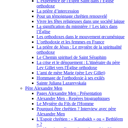
L’expérience de l'Esprit Saint dans l’Église
orthodoxe
La prière d’intercession
Pour un témoignage chrétien renouvelé
Vivre les fêtes religieuses dans une société laïque
La signification du ministère // Les laïcs dans
l’Église
Les orthodoxes dans le mouvement œcuménique
L’orthodoxie et les femmes en France
La prière de Jésus : Le mystère de la spiritualité
orthodoxe
Le Chemin spirituel de Saint Séraphim
La crise et le dénouement : L'itinéraire du père
Lev Gillet vers l'Église orthodoxe
L'ami de mère Marie (père Lev Gillet)
Hommage de l'orthodoxie à ses exilés
Sainte Juliana Lazarevskaïa
Père Alexandre Men
Pages Alexandre Men : Présentation
Alexandre Men - Repères biographiques
Le Mystère du Fils de l'Homme
Pourquoi être chrétien ? Interview avec père
Alexandre Men
L'Espoir chrétien : « Karabakh » ou « Bethléem
» ?