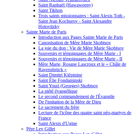
Saint Raphaël (Hawaweeny)
Saint Tikhon
Trois saints missionnaires : Saint Alexis Toth -
Saint Jean Kochurov - Saint Alexandre
Hotovitzky
Sainte Marie de Paris
Introduction aux Pages Sainte Marie de Paris
Canonisation de Mère Marie Skobtsov
La joie du don : Vie de Mère Marie Skobtsov
Souvenirs et témoignages de Mère Marie - I
Souvenirs et témoignages de Mère Marie - II
Mère Marie, Rosane Lascroux et le « Châle de
Ravensbrück »
Saint Dimitri Klépinine
Saint Élie Fondaminski
Saint Youri (Georges) Skobtsov
La piété évangélique
Le second commandement de l'Évangile
De l'imitation de la Mère de Dieu
Le sacrement du frère
Lecture de l'icône des quatre saint néo-martyrs de
France
Saint Alexis d'Ugine
Père Lev Gillet