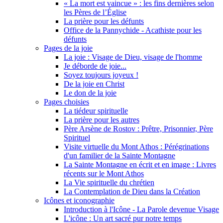
« La mort est vaincue » : les fins dernières selon
les Pères de l’Église
La prière pour les défunts
Office de la Pannychide - Acathiste pour les
défunts
Pages de la joie
La joie : Visage de Dieu, visage de l'homme
Je déborde de joie...
Soyez toujours joyeux !
De la joie en Christ
Le don de la joie
Pages choisies
La tiédeur spirituelle
La prière pour les autres
Père Arsène de Rostov : Prêtre, Prisonnier, Père
Spirituel
Visite virtuelle du Mont Athos : Pérégrinations
d'un familier de la Sainte Montagne
La Sainte Montagne en écrit et en image : Livres
récents sur le Mont Athos
La Vie spirituelle du chrétien
La Contemplation de Dieu dans la Création
Icônes et iconographie
Introduction à l'Icône - La Parole devenue Visage
L'icône : Un art sacré pur notre temps