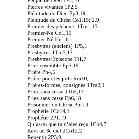
Peuple de Dieu 1P2,10
Pierres vivantes 1P2,5
Plénitude de Dieu Ep3,19
Plénitude du Christ Co1,15; 2,9
Premier des pécheurs 1Tm1,15
Premier-Né Co1,15
Premier-Né He1,6
Presbytres (anciens) 1P5,1
Presbytres 1Tm5,17
Presbytres/Épiscope Tt1,7
Prier ensemble Ep5,19
Prière Ph4,6
Prière pour les juifs Rm10,1
Prières-formes, consignes 1Tm2,1
Priez sans cesse 1Th5,17
Priez sans cesse Ep6,18
Prisonnier du Christ Pm1,1
Prophétie 1Co14,1
Prophétie 2P1,19
Qu’as-tu que tu n’aies reçu 1Co4,7
Ravi au 3e ciel 2Co12,2
Repentir 2P3,9