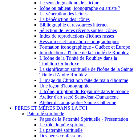
Le sens dogmatique de l' icône
Icône ou tableau, iconographe ou artiste ?
La vénération des icônes
La bénédiction des icônes
Bibliographie et ressources internet
Sélection de livres récents sur les icônes
Index de reproductions d'icônes russes
Ressources et formation iconographiques
Formation iconographique - Québec et Europe
Introduction à l'Icône de la Trinité de Roublev
L'Icône de la Trinité de Roublev dans la
Tradition Orthodoxe
La signification spirituelle de l'icône de la Sainte
Trinité d'André Roublev
L'image du Christ non faite de main d'homme
Une leçon d'iconographie
L'Icône, irruption du Royaume dans le monde
Atelier d'art sacré Saint-Jean-Damascène
Atelier d'iconographie Sainte-Catherine
PÈRES ET MÈRES DANS LA FOI
Paternité spirituelle
Pages de la Paternité Spirituelle - Présentation
Le rôle du père spirituel
La paternité spirituelle
Des pères confesseurs