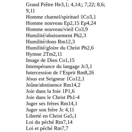
Grand Prêtre He3,1; 4,14;; 7,22; 8,6;
9,11
Homme charnel/spirituel 1Co3,1
Homme nouveau Ep2,15 Ep4,24
Homme nouveau/vieil Co3,9
Humilité/abaissement Ph2,3
Humilité/dons Rm12,3
Humilité/gloire du Christ Ph2,6
Hymne 2Tm2,11
Image de Dieu Co1,15
Intempérance du langage Jc3,1
Intercession de l’Esprit Rm8,26
Jésus est Seigneur 1Co12,1
Jeûne/abstinence Rm14,2
Joie dans la foie 1P1,6
Joie dans le Christ Ph1-4
Juger ses frères Rm14,1
Juger son frère Jc 4,11
Liberté en Christ Ga5,1
Loi du péché Rm7,14
Loi et péché Rm7,7