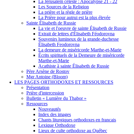
La Jérusalem céleste : Apocalypse 21 - 22
Les Sources de la Religion
La prière et la règle de prière
La Prière pour autrui est la plus élevée
Sainte Élisabeth de Russie
La vie et l'oeuvre de sainte Élisabeth de Russie
Extrait de lettres d'Élisabeth Féodorovna
Souvenirs lumineux de la grande-duchesse
Élisabeth Feodorovna
La demeure de miséricorde Marthe-et-Marie
Écrits spirituels de la Demeure de miséricorde
Marthe-et-Marie
Acathiste à sainte Élisabeth de Russie
Père Arsène de Rostov
Mgr Antoine (Bloom)
LES PAGES ORTHODOXES ET RESSOURCES
Présentation
Prière d'intercession
Bulletin « Lumière du Thabor »
Ressources
Nouveautés
Index des images
Chants liturgiques orthodoxes en français
Lexique Orthodoxe
Lieux de culte orthodoxe au Québec