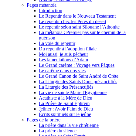
Pages métanoïa
Introduction
Le Repentir dans le Nouveau Testament
Le repentir chez les Pères du désert
Le repentir selon saint Silouane l’Athonite
La métanoïa : Premier pas sur le chemin de la
guérison
La voie du repentir
Du repentir à l’adoption filiale
Moi aussi, je suis pécheur
Les lamentations d’Adam
Le Grand carême : Voyage vers Pâques
Le carême dans nos vies
Le Grand Canon de Saint André de Crète
La Liturgie des Saints Dons présanctifiés
La Liturgie des Présanctifiés
La vie de sainte Marie l'Égyptienne
Acathiste à la Mère de Dieu
La Prière de Saint Éphrem
Jeûner : Avoir Faim de Dieu
Écrits spirituels sur le jeûne
Pages de la prière
La prière dans la vie chrétienne
La prière du silence