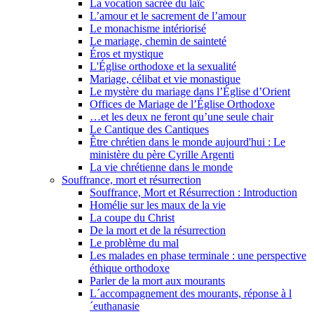
La vocation sacrée du laïc
L’amour et le sacrement de l’amour
Le monachisme intériorisé
Le mariage, chemin de sainteté
Éros et mystique
L'Église orthodoxe et la sexualité
Mariage, célibat et vie monastique
Le mystère du mariage dans l’Église d’Orient
Offices de Mariage de l’Église Orthodoxe
…et les deux ne feront qu’une seule chair
Le Cantique des Cantiques
Être chrétien dans le monde aujourd'hui : Le
ministère du père Cyrille Argenti
La vie chrétienne dans le monde
Souffrance, mort et résurrection
Souffrance, Mort et Résurrection : Introduction
Homélie sur les maux de la vie
La coupe du Christ
De la mort et de la résurrection
Le problème du mal
Les malades en phase terminale : une perspective
éthique orthodoxe
Parler de la mort aux mourants
L´accompagnement des mourants, réponse à l
´euthanasie