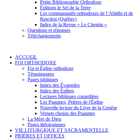
Petite Bibliographie Orthodoxe
Éditions le Sel de la Terre
Les communautés orthodoxes de l’Abitibi et de
Rawdon (Québec)
Index de la Revue « Le Chemin »
Questions et réponses
Téléchargements
ACCUEIL
FOI ORTHODOXE
Foi et Église orthodoxe
Témoignages
Pages bibliques
Index des Évangiles
Index des Épîtres
Lectures bibliques conseillées
Les Psaumes, Prières de l'Église
Nouvelle lecture du Livre de la Genèse
Versets choisis des Psaumes
La Mère de Dieu
Pages théologiques
VIE LITURGIQUE ET SACRAMENTELLE
PRIÈRES ET OFFICES