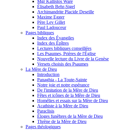
Mgr Kallistos Ware
Élisabeth Behr-Sigel
Archimandrite Placide Deseille
Maxime Egger
Père Lev Gillet
Paul Ladouceur
Pages bibliques
Index des Évangiles
Index des Épîtres
Lectures bibliques conseillées
Les Psaumes, Prières de l'Église
Nouvelle lecture du Livre de la Genèse
Versets choisis des Psaumes
La Mère de Dieu
Introduction
Panaghia - La Toute-Sainte
Notre joie et notre espérance
De l'imitation de la Mère de Dieu
Fêtes et icônes de la Mêre de Dieu
Homélies et essais sur la Mère de Dieu
Acathiste à la Mère de Dieu
Paraclisis
Éloges funèbres de la Mère de Dieu
Thrène de la Mère de Dieu
Pages théologiques