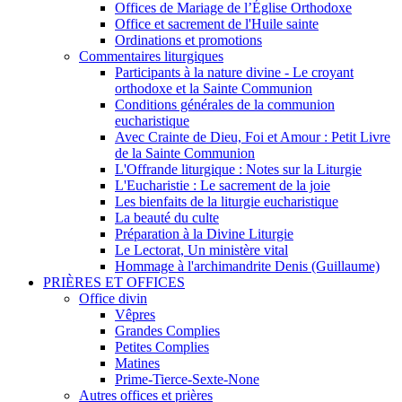
Offices de Mariage de l’Église Orthodoxe
Office et sacrement de l'Huile sainte
Ordinations et promotions
Commentaires liturgiques
Participants à la nature divine - Le croyant
orthodoxe et la Sainte Communion
Conditions générales de la communion
eucharistique
Avec Crainte de Dieu, Foi et Amour : Petit Livre
de la Sainte Communion
L'Offrande liturgique : Notes sur la Liturgie
L'Eucharistie : Le sacrement de la joie
Les bienfaits de la liturgie eucharistique
La beauté du culte
Préparation à la Divine Liturgie
Le Lectorat, Un ministère vital
Hommage à l'archimandrite Denis (Guillaume)
PRIÈRES ET OFFICES
Office divin
Vêpres
Grandes Complies
Petites Complies
Matines
Prime-Tierce-Sexte-None
Autres offices et prières