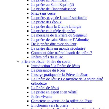
La prière au Saint Esprit
La prière au Saint Esprit-(2)
La prière de l’inconnaissance
Priez sans cesse
La prière, gage de la santé spirituelle
La prière des époux
La prière dans la Divine Liturgie
La prière et la règle de prière
Le message de la Prière du Seigneur
La prière de saint Silouane l’Athonite
De la prière dite avec douleur
La prière dans un monde sécularisé
Comment faire naître l’esprit de prière ?
Prières près du le lac
Prière de Jésus - Prière du coeur
Introduction à la Prière de Jésus
La puissance du Nom
L'usage pratique de la Prière de Jésus
La Prière de Jésus: Le mystère de la spiritualité
orthodoxe
La Prière de Jésus
La prière en esprit et en vérité
Prière vivante
Caractère universel de la prière de Jésus
En chemin vers la prière