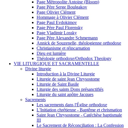
Page Métropolite Antoine (Bloom)
Page Père Serge Boulgakov
Page Olivier Clément
Hommage à Olivier Clément
Page Paul Evdokimov
Page Père Paul Florensky
Page Vladimir Lossky
Page Père Alexandre Schmemann
Annick de Souzenelle, théologienne orthodoxe
Christianisme et réincarnation
Dieu est lumière
Théologie orthodoxe/Orthodox Theology
VIE LITURGIQUE ET SACRAMENTELLE
Divine liturgie
Introduction à la Divine Liturgie
Liturgie de saint Jean Chrysostome
Liturgie de Saint Basile
Liturgie des saints Dons présanctifiés
Liturgie du saint apôtre Jacques
Sacrements
Les sacrements dans l'Église orthodoxe
L'Initiation chrétienne - Baptême et chrismation
Saint Jean Chrysostome - Catéchèse baptismale
III
Le Sacrement de Réconciliation : La Confession