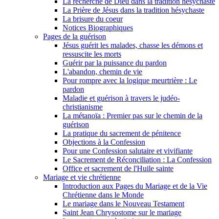
La recherche de Dieu dans la tradition hésychaste
La Prière de Jésus dans la tradition hésychaste
La brisure du coeur
Notices Biographiques
Pages de la guérison
Jésus guérit les malades, chasse les démons et
ressuscite les morts
Guérir par la puissance du pardon
L'abandon, chemin de vie
Pour rompre avec la logique meurtrière : Le
pardon
Maladie et guérison à travers le judéo-
christianisme
La métanoïa : Premier pas sur le chemin de la
guérison
La pratique du sacrement de pénitence
Objections à la Confession
Pour une Confession salutaire et vivifiante
Le Sacrement de Réconciliation : La Confession
Office et sacrement de l'Huile sainte
Mariage et vie chrétienne
Introduction aux Pages du Mariage et de la Vie
Chrétienne dans le Monde
Le mariage dans le Nouveau Testament
Saint Jean Chrysostome sur le mariage