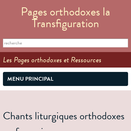
Aller au
Pages orthodoxes la
contenu
principal
Transfiguration
Formulaire de recherche
Search this site
Les Pages orthodoxes et Ressources
MENU PRINCIPAL
Chants liturgiques orthodoxes