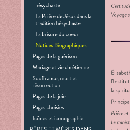
hésychaste
Certitude
Voyage sp
La Prière de Jésus dans la
tradition hésychaste
La brisure du coeur
Notices Biographiques
Pages de la guérison
Mariage et vie chrétienne
Élisabet
Souffrance, mort et
l'Instit
résurrection
la spiri
Pages de la joie
Principal
Pages choisies
Prière et
Icônes et iconographie
Le minist
PÈRES ET MÈRES DANS