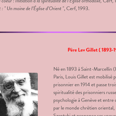
 coeur : Initiation à la spiritualité de l’Église orthodoxe,
Cerf, 
t : " Un moine de l’Église d’Orient "
, Cerf, 1993.
Père Lev Gillet ( 1893-
Né en 1893 à Saint-Marcellin (I
Paris, Louis Gillet est mobilisé
prisonnier en 1914 et passe trois 
spiritualité des prisonniers rus
psychologie à Genève et entre c
par le monde chrétien oriental,
Szeptyki et prononce ses voeux