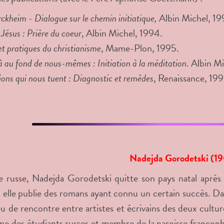
kheim - Dialogue sur le chemin initiatique,
Albin Michel, 19
 Jésus : Prière du coeur
, Albin Michel, 1994.
t pratiques du christianisme
, Mame-Plon, 1995.
 au fond de nous-mêmes : Initiation à la méditation
. Albin M
ons qui nous tuent : Diagnostic et remèdes
, Renaissance, 199
Nadejda Gorodetski (19
e russe, Nadejda Gorodetski quitte son pays natal après 
, elle publie des romans ayant connu un certain succès. Dan
ieu de rencontre entre artistes et écrivains des deux cultur
ne des étudiants russes et membre de la paroisse francopho