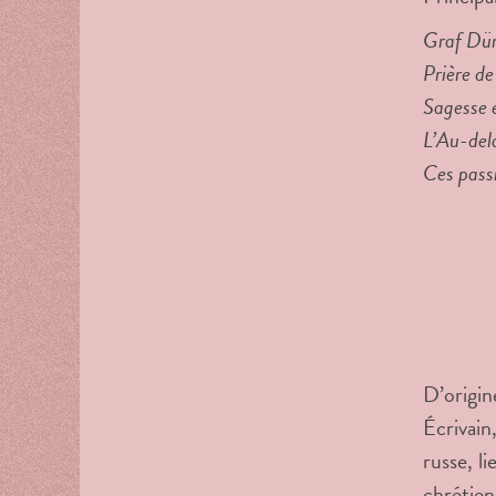
Graf Dürc
Prière de
Sagesse e
L’Au-delà
Ces passi
D’origin
Écrivain
russe, l
chrétien