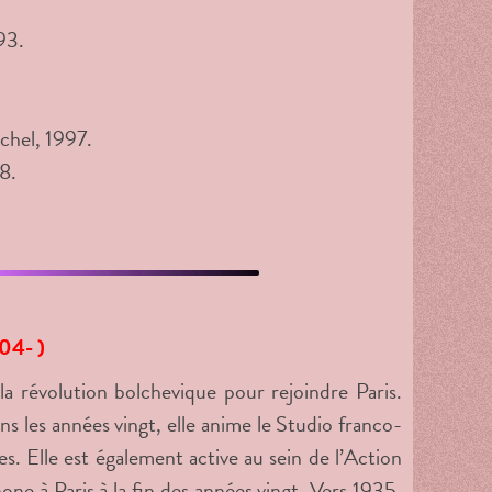
93.
ichel, 1997.
8.
04- )
la révolution bolchevique pour rejoindre Paris.
s les années vingt, elle anime le Studio franco-
es. Elle est également active au sein de l’Action
ne à Paris à la fin des années vingt. Vers 1935,