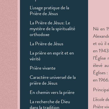
L'usage pratique de la
Prière de Jésus
La Prière de Jésus: Le
mystère de la spiritualité
Né en 19
orthodoxe
Alexandr
et où il
La Prière de Jésus
en 1943.
La prière en esprit et en
l’Église
vérité
élevé a
Prière vivante
Églises 
Caractère universel de la
en 1966
prière de Jésus
Principal
En chemin vers la prière
L'école de
La recherche de Dieu
Prière vi
dans la tradition