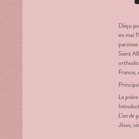
Déçu par
en mai 1
paroisse
Saint Al
orthodox
France, 
Principa
La prière
Introduct
L’an de g
Jésus, si