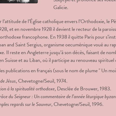
Galicie.
 l’attitude de l’Église catholique envers l’Orthodoxie, le Pè
928, et en novembre 1928 il devient le recteur de la paroi
 orthodoxe francophone. En 1938 il quitte Paris pour s’insta
ban and Saint Sergius, organisme oecuménique voué au rapp
e. Il reste en Angleterre jusqu’à son décès, faisant de no
en Suisse et au Liban, où il participe au renouveau spirituel
les publications en français (sous le nom de plume " Un moin
 de Jésus
, Chevetogne/Seuil, 1974.
ion à la spiritualité orthodoxe
, Desclée de Brouwer, 1983.
râce du Seigneur : Un commentaire de l’année liturgique byzan
mples regards sur le Sauveur
, Chevetogne/Seuil, 1996.