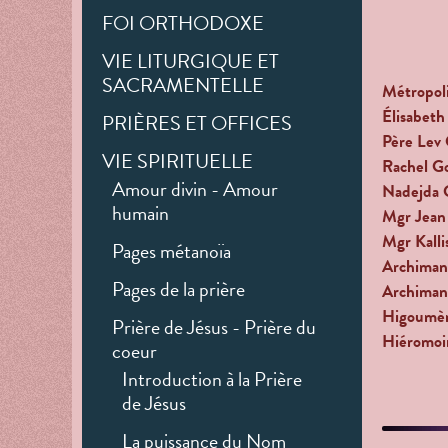
FOI ORTHODOXE
VIE LITURGIQUE ET
SACRAMENTELLE
Métropoli
Élisabeth
PRIÈRES ET OFFICES
Père Lev 
VIE SPIRITUELLE
Rachel G
Amour divin - Amour
Nadejda G
humain
Mgr Jean
Mgr Kalli
Pages métanoïa
Archimand
Pages de la prière
Archiman
Higoumè
Prière de Jésus - Prière du
Hiéromoi
coeur
Introduction à la Prière
de Jésus
La puissance du Nom