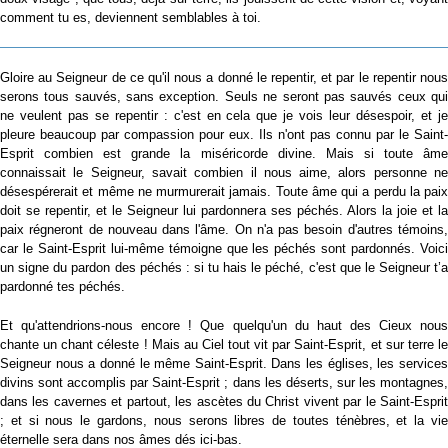
comment tu es, deviennent semblables à toi.
Gloire au Seigneur de ce qu'il nous a donné le repentir, et par le repentir nous
serons tous sauvés, sans exception. Seuls ne seront pas sauvés ceux qui
ne veulent pas se repentir : c'est en cela que je vois leur désespoir, et je
pleure beaucoup par compassion pour eux. Ils n'ont pas connu par le Saint-
Esprit combien est grande la miséricorde divine. Mais si toute âme
connaissait le Seigneur, savait combien il nous aime, alors personne ne
désespérerait et même ne murmurerait jamais. Toute âme qui a perdu la paix
doit se repentir, et le Seigneur lui pardonnera ses péchés. Alors la joie et la
paix régneront de nouveau dans l'âme. On n'a pas besoin d'autres témoins,
car le Saint-Esprit lui-même témoigne que les péchés sont pardonnés. Voici
un signe du pardon des péchés : si tu hais le péché, c'est que le Seigneur t’a
pardonné tes péchés.
Et qu'attendrions-nous encore ! Que quelqu'un du haut des Cieux nous
chante un chant céleste ! Mais au Ciel tout vit par Saint-Esprit, et sur terre le
Seigneur nous a donné le même Saint-Esprit. Dans les églises, les services
divins sont accomplis par Saint-Esprit ; dans les déserts, sur les montagnes,
dans les cavernes et partout, les ascètes du Christ vivent par le Saint-Esprit
; et si nous le gardons, nous serons libres de toutes ténèbres, et la vie
éternelle sera dans nos âmes dés ici-bas.