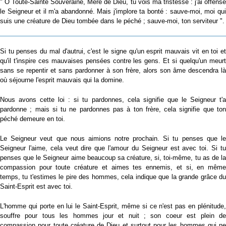
" Ô Toute-Sainte Souveraine, Mère de Dieu, tu vois ma tristesse : j'ai offensé
le Seigneur et il m'a abandonné. Mais j'implore ta bonté : sauve-moi, moi qui
suis une créature de Dieu tombée dans le péché ; sauve-moi, ton serviteur ".
Si tu penses du mal d'autrui, c'est le signe qu'un esprit mauvais vit en toi et
qu'il t'inspire ces mauvaises pensées contre les gens. Et si quelqu'un meurt
sans se repentir et sans pardonner à son frère, alors son âme descendra là
où séjourne l'esprit mauvais qui la domine.
Nous avons cette loi : si tu pardonnes, cela signifie que le Seigneur t'a
pardonne ; mais si tu ne pardonnes pas à ton frère, cela signifie que ton
péché demeure en toi.
Le Seigneur veut que nous aimions notre prochain. Si tu penses que le
Seigneur l'aime, cela veut dire que l'amour du Seigneur est avec toi. Si tu
penses que le Seigneur aime beaucoup sa créature, si, toi-même, tu as de la
compassion pour toute créature et aimes tes ennemis, et si, en même
temps, tu t'estimes le pire des hommes, cela indique que la grande grâce du
Saint-Esprit est avec toi.
L'homme qui porte en lui le Saint-Esprit, même si ce n'est pas en plénitude,
souffre pour tous les hommes jour et nuit ; son coeur est plein de
compassion pour toute créature de Dieu et surtout pour les hommes qui ne