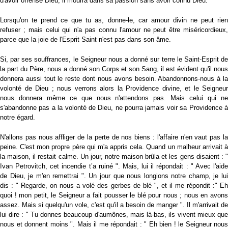
d'avoir offensé Dieu, il mourra dans sa passion sans avoir connu Dieu.
Lorsqu'on te prend ce que tu as, donne-le, car amour divin ne peut rien
refuser ; mais celui qui n'a pas connu l'amour ne peut être miséricordieux,
parce que la joie de l'Esprit Saint n'est pas dans son âme.
Si, par ses souffrances, le Seigneur nous a donné sur terre le Saint-Esprit de
la part du Père, nous a donné son Corps et son Sang, il est évident qu'il nous
donnera aussi tout le reste dont nous avons besoin. Abandonnons-nous à la
volonté de Dieu ; nous verrons alors la Providence divine, et le Seigneur
nous donnera même ce que nous n'attendons pas. Mais celui qui ne
s'abandonne pas a la volonté de Dieu, ne pourra jamais voir sa Providence à
notre égard.
N'allons pas nous affliger de la perte de nos biens : l'affaire n'en vaut pas la
peine. C'est mon propre père qui m'a appris cela. Quand un malheur arrivait à
la maison, il restait calme. Un jour, notre maison brûla et les gens disaient : "
Ivan Petrovitch, cet incendie t’a ruiné ". Mais, lui il répondait : " Avec l'aide
de Dieu, je m'en remettrai ". Un jour que nous longions notre champ, je lui
dis : " Regarde, on nous a volé des gerbes de blé ", et il me répondit :" Eh
quoi ! mon petit, le Seigneur a fait pousser le blé pour nous ; nous en avons
assez. Mais si quelqu'un vole, c'est qu'il a besoin de manger ". Il m'arrivait de
lui dire : " Tu donnes beaucoup d'aumônes, mais là-bas, ils vivent mieux que
nous et donnent moins ". Mais il me répondait : " Eh bien ! le Seigneur nous