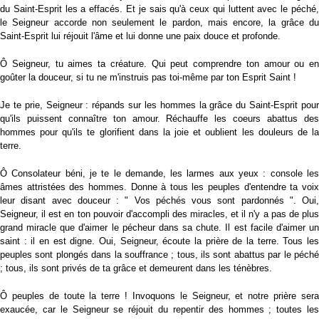
du Saint-Esprit les a effacés. Et je sais qu'à ceux qui luttent avec le péché,
le Seigneur accorde non seulement le pardon, mais encore, la grâce du
Saint-Esprit lui réjouit l'âme et lui donne une paix douce et profonde.
Ô Seigneur, tu aimes ta créature. Qui peut comprendre ton amour ou en
goûter la douceur, si tu ne m'instruis pas toi-même par ton Esprit Saint !
Je te prie, Seigneur : répands sur les hommes la grâce du Saint-Esprit pour
qu'ils puissent connaître ton amour. Réchauffe les coeurs abattus des
hommes pour qu'ils te glorifient dans la joie et oublient les douleurs de la
terre.
Ô Consolateur béni, je te le demande, les larmes aux yeux : console les
âmes attristées des hommes. Donne à tous les peuples d'entendre ta voix
leur disant avec douceur : " Vos péchés vous sont pardonnés ". Oui,
Seigneur, il est en ton pouvoir d'accompli des miracles, et il n'y a pas de plus
grand miracle que d'aimer le pécheur dans sa chute. Il est facile d'aimer un
saint : il en est digne. Oui, Seigneur, écoute la prière de la terre. Tous les
peuples sont plongés dans la souffrance ; tous, ils sont abattus par le péché
; tous, ils sont privés de ta grâce et demeurent dans les ténèbres.
Ô peuples de toute la terre ! Invoquons le Seigneur, et notre prière sera
exaucée, car le Seigneur se réjouit du repentir des hommes ; toutes les