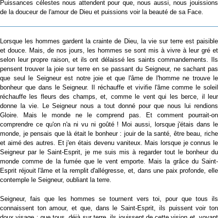
Puissances célestes nous attendent pour que, nous aussi, nous jouissions
de la douceur de l'amour de Dieu et puissions voir la beauté de sa Face.
Lorsque les hommes gardent la crainte de Dieu, la vie sur terre est paisible
et douce. Mais, de nos jours, les hommes se sont mis à vivre à leur gré et
selon leur propre raison, et ils ont délaissé les saints commandements. Ils
pensent trouver la joie sur terre en se passant du Seigneur, ne sachant pas
que seul le Seigneur est notre joie et que l'âme de l'homme ne trouve le
bonheur que dans le Seigneur. Il réchauffe et vivifie l'âme comme le soleil
réchauffe les fleurs des champs, et, comme le vent qui les berce, il leur
donne la vie. Le Seigneur nous a tout donné pour que nous lui rendions
Gloire. Mais le monde ne le comprend pas. Et comment pourrait-on
comprendre ce qu'on n'a ni vu ni goûté ! Moi aussi, lorsque j'étais dans le
monde, je pensais que là était le bonheur : jouir de la santé, être beau, riche
et aimé des autres. Et j'en étais devenu vaniteux. Mais lorsque je connus le
Seigneur par le Saint-Esprit, je me suis mis à regarder tout le bonheur du
monde comme de la fumée que le vent emporte. Mais la grâce du Saint-
Esprit réjouit l'âme et la remplit d'allégresse, et, dans une paix profonde, elle
contemple le Seigneur, oubliant la terre.
Seigneur, fais que les hommes se tournent vers toi, pour que tous ils
connaissent ton amour, et que, dans le Saint-Esprit, ils puissent voir ton
doux visage ; que tous, déjà sur terre, ils jouissent de cette vision et, voyant