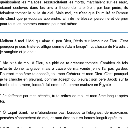
guérissaient les malades, ressuscitaient les morts, marchaient sur les eaux,
étaient soulevés dans les airs à l'heure de la prière ; par leur prière, ils
faisaient tomber la pluie du ciel. Mais moi, ce n'est que l'humilité et l'amour
du Christ que je voudrais apprendre, afin de ne blesser personne et de prier
pour tous les hommes comme pour moi-même.
Malheur à moi ! Moi qui aime si peu Dieu, j'écris sur l'amour de Dieu. C'est
pourquoi je suis triste et affligé comme Adam lorsqu'il fut chassé du Paradis ;
je sanglote et je crie :
" Aie pitié de moi, ô Dieu, aie pitié de ta créature tombée. Combien de fois
m'as-tu donné ta grâce, mais à cause de ma vanité je ne l'ai pas gardée.
Pourtant mon âme te connaît, toi, mon Créateur et mon Dieu. C'est pourquoi
je te cherche en pleurant, comme Joseph qui pleurait son père Jacob sur la
tombe de sa mère, lorsqu'il fut emmené comme esclave en Égypte.
" Je t'offense par mes péchés, tu te retires de moi, et mon âme languit après
toi.
" Ô Esprit Saint, ne m'abandonne pas. Lorsque tu t'éloignes, de mauvaises
pensées s'approchent de moi, et mon âme tout en larmes languit après toi.