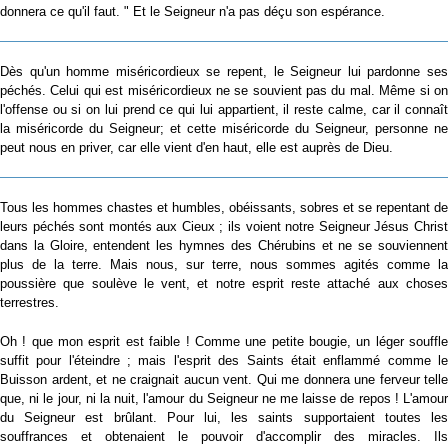
donnera ce qu'il faut. " Et le Seigneur n'a pas déçu son espérance.
Dès qu'un homme miséricordieux se repent, le Seigneur lui pardonne ses
péchés. Celui qui est miséricordieux ne se souvient pas du mal. Même si on
l'offense ou si on lui prend ce qui lui appartient, il reste calme, car il connaît
la miséricorde du Seigneur; et cette miséricorde du Seigneur, personne ne
peut nous en priver, car elle vient d'en haut, elle est auprès de Dieu.
Tous les hommes chastes et humbles, obéissants, sobres et se repentant de
leurs péchés sont montés aux Cieux ; ils voient notre Seigneur Jésus Christ
dans la Gloire, entendent les hymnes des Chérubins et ne se souviennent
plus de la terre. Mais nous, sur terre, nous sommes agités comme la
poussière que soulève le vent, et notre esprit reste attaché aux choses
terrestres.
Oh ! que mon esprit est faible ! Comme une petite bougie, un léger souffle
suffit pour l'éteindre ; mais l'esprit des Saints était enflammé comme le
Buisson ardent, et ne craignait aucun vent. Qui me donnera une ferveur telle
que, ni le jour, ni la nuit, l'amour du Seigneur ne me laisse de repos ! L'amour
du Seigneur est brûlant. Pour lui, les saints supportaient toutes les
souffrances et obtenaient le pouvoir d'accomplir des miracles. Ils