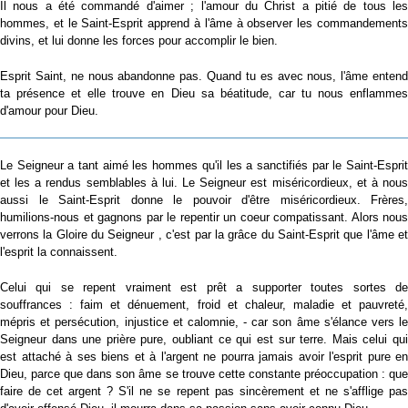
Il nous a été commandé d'aimer ; l'amour du Christ a pitié de tous les
hommes, et le Saint-Esprit apprend à l'âme à observer les commandements
divins, et lui donne les forces pour accomplir le bien.
Esprit Saint, ne nous abandonne pas. Quand tu es avec nous, l'âme entend
ta présence et elle trouve en Dieu sa béatitude, car tu nous enflammes
d'amour pour Dieu.
Le Seigneur a tant aimé les hommes qu'il les a sanctifiés par le Saint-Esprit
et les a rendus semblables à lui. Le Seigneur est miséricordieux, et à nous
aussi le Saint-Esprit donne le pouvoir d'être miséricordieux. Frères,
humilions-nous et gagnons par le repentir un coeur compatissant. Alors nous
verrons la Gloire du Seigneur , c'est par la grâce du Saint-Esprit que l'âme et
l'esprit la connaissent.
Celui qui se repent vraiment est prêt a supporter toutes sortes de
souffrances : faim et dénuement, froid et chaleur, maladie et pauvreté,
mépris et persécution, injustice et calomnie, - car son âme s'élance vers le
Seigneur dans une prière pure, oubliant ce qui est sur terre. Mais celui qui
est attaché à ses biens et à l'argent ne pourra jamais avoir l'esprit pure en
Dieu, parce que dans son âme se trouve cette constante préoccupation : que
faire de cet argent ? S'il ne se repent pas sincèrement et ne s'afflige pas