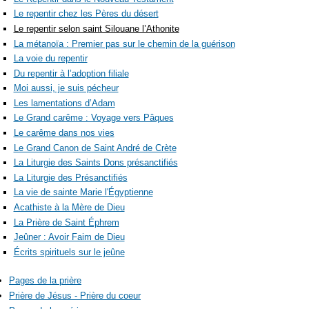
Le repentir chez les Pères du désert
Le repentir selon saint Silouane l’Athonite
La métanoïa : Premier pas sur le chemin de la guérison
La voie du repentir
Du repentir à l’adoption filiale
Moi aussi, je suis pécheur
Les lamentations d’Adam
Le Grand carême : Voyage vers Pâques
Le carême dans nos vies
Le Grand Canon de Saint André de Crète
La Liturgie des Saints Dons présanctifiés
La Liturgie des Présanctifiés
La vie de sainte Marie l'Égyptienne
Acathiste à la Mère de Dieu
La Prière de Saint Éphrem
Jeûner : Avoir Faim de Dieu
Écrits spirituels sur le jeûne
Pages de la prière
Prière de Jésus - Prière du coeur