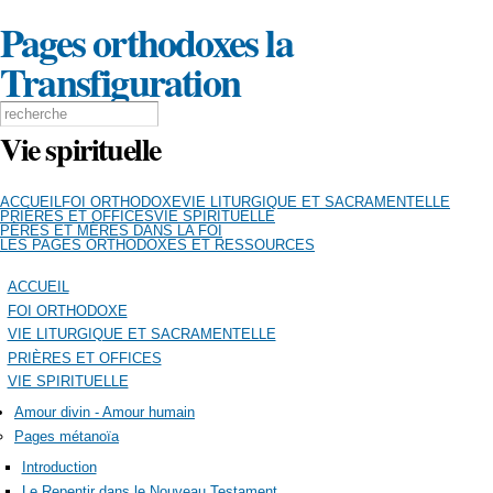
Aller au contenu principal
Pages orthodoxes la
Transfiguration
Formulaire de recherche
Search this site
Vie spirituelle
ACCUEIL
FOI ORTHODOXE
VIE LITURGIQUE ET SACRAMENTELLE
PRIÈRES ET OFFICES
VIE SPIRITUELLE
PÈRES ET MÈRES DANS LA FOI
LES PAGES ORTHODOXES ET RESSOURCES
ACCUEIL
FOI ORTHODOXE
VIE LITURGIQUE ET SACRAMENTELLE
PRIÈRES ET OFFICES
VIE SPIRITUELLE
Amour divin - Amour humain
Pages métanoïa
Introduction
Le Repentir dans le Nouveau Testament