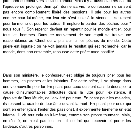
jaillissant du coeur vers le Dieu d’amour. Mais il y a aussi d’autres cas où
l’épreuve se prolonge. Bien qu’il donne sa vie, le confesseur ne se sent
pas encore complètement libéré des passions. Il prie pour les autres
comme pour lui-même, car leur vie s’est unie à la sienne. Il se repent
pour lui-même et pour les autres. Il implore le pardon des péchés pour "
nous tous ". Son repentir devient un repentir pour le monde entier, pour
tous les hommes. Dans ce mouvement de son esprit se trouve une
ressemblance au Christ qui a pris sur lui les péchés du monde. Cette
prière est ingrate : on ne voit jamais le résultat qui est recherché, car le
monde, dans son ensemble, repousse cette prière avec hostilité.
Dans son ministère, le confesseur est obligé de toujours prier pour les
hommes, les proches et les lointains. Par cette prière, il se plonge dans
une vie nouvelle pour lui. En priant pour ceux qui sont dans le désespoir à
cause d’insurmontables difficultés dans la lutte pour l’existence, il
éprouve de l’inquiétude, de l’anxiété pour eux. En priant pour les malades,
ils ressent la crainte de leur âme devant la mort. En priant pour ceux qui
sont en enfer (dans l’enfer des passions), il expérimente lui-même un état
infernal. Il vit tout cela en lui-même, comme son propre tourment. Mais,
en réalité, ce n’est pas le sien : il ne fait que recevoir et porter les
fardeaux d’autres personnes.