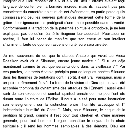
imaginer que Dieu reposait en eux et eux en Dieu. Certains avaient reçu
la grâce de contempler la Lumière incréée, mais ils n’avaient pas pris
conscience du caractère spirituel de cet événement, en partie parce qu’ils
connaissaient peu les oeuvres patristiques décrivant cette forme de la
grâce. Leur ignorance les protégeait d’une chute possible dans la vanité.
Conformément à la tradition de la paternité spirituelle orthodoxe, je ne leur
expliquais pas ce qu’en réalité le Seigneur leur accordait. Pour aider un
ascète, il faut lui parler de manière que son coeur et son intellect
s’humilient, faute de quoi son ascension ultérieure sera arrêtée.
Je me souvenais de ce que le starets Anatole qui vivait au Vieux
Rossikon avait dit à Silouane, encore jeune novice : " Si tu es déjà
maintenant comme tu es, que seras-tu donc dans ta vieillesse ? " Par
ces paroles, le starets Anatole précipita pour de longues années Silouane
dans les flammes de tentations dont il sortit, il est vrai, vainqueur, mais à
un prix extrêmement élevé. La force de la vision de Dieu qui lui avait été
accordée triompha du dynamisme des attaques de l’Ennemi ; aussi est-il
sorti de son exceptionnel combat spirituel enrichi comme peu l’ont été
durant toute l’histoire de l’Église. Il nous a laissé pour notre instruction
son enseignement sur la distinction entre l’humilité ascétique et l’"
indescriptible humilité du Christ ". Mais, pour Silouane, le risque de la
perdition fit grand, comme il l’est pour tout chrétien et, d’une manière
générale, pour tout homme. L’orgueil constitue le noyau de la chute
spirituelle ; il rend les hommes semblables à des démons. Dieu est