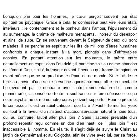
Lorsqu’on prie pour les hommes, le cœur perçoit souvent leur état
spirituel ou psychique. Grâce à cela, le confesseur peut vire leurs états
intérieurs : le contentement et le bonheur dans l’amour, l’épuisement dû
au surmenage, la crainte de malheurs menaçants, l’horreur du désespoir
et ainsi de suite. En se souvenant devant le Seigneur de ceux qui sont
malades, il se penche en esprit sur les lits de millions d’êtres humaines
confrontés à chaque instant à la mort, plongés dans d’effroyables
agonies. En portant attention sur les mourants, le prêtre entre
naturellement en esprit dans l’au-delà ; il participe soit au calme abandon
de l’âme à Dieu, soit à la frayeur devant l’inconnu qui frappe l’imagination
avant même que ne se produise le départ de ce monde. Si le fait de se
tenir au chevet d’une seule personne agonisante nous offre un spectacle
bouleversant par le contraste avec notre représentation de l’homme
premier-crée, la pensée de toute la souffrance sur terre dépasse ce que
notre psychisme et même notre corps peuvent supporter. Pour le prêtre et
le confesseur, c’est un seuil critique : que faire ? Faut-il fermer les yeux
sur tout à la faveur d’un instinct d’autoconservation naturel à nous tous,
ou, au contraire, faut-il aller plus loin ? Sans l’ascèse préalable d’un
profond repentir reçu comme un don d’en haut, ce " plus loin " est
inaccessible à l’homme. En réalité, il s’agit déjà de suivre le Christ au
jardin de Gethsémani et au Golgotha, afin de vivre avec lui, par sa force,