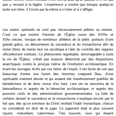
pas y recourir à la légère. L’expérience a montré que lorsque quelqu’un
tente son frère, il l’incite par là-même à s’irriter et à s’affliger.
Les startsi spirituels ne sont pas nécessairement prêtres ou moines.
C’est ce que montre l’histoire de l’Église russe des XVIII
e
et
XIX
e
siècles, lorsque de nombreux athlètes de la piété, porteurs d’une
grande grâce, se détournèrent du sacerdoce et du monachisme afin de
rester libres de mener leur vie ascétique à l’abri du contrôle des organes
officiellement institués. Ce phénomène regrettable, dommageable à toute
le vie de l’Église, n’était pas toujours déterminé par des dispositions
anarchiques contre le principe même de l’institution ecclésiastique. En
lisant les ouvrages écrits par ces héros de l’esprit, il est facile de voir que
beaucoup d’entre eux furent des hommes craignant Dieu, d’une
spiritualité vraiment élevée et qui avaient été manifestement gratifiés de
bénédictions et de dons venus d’en haut. Leur vie ne rencontra de la
bienveillance ni auprès de la hiérarchie ecclésiastique, ni auprès des
pouvoirs civils et des administrations gouvernementales. La fuite de
certains devant le sacerdoce et le monachisme s’explique encore par le
fait que, dès qu’un serviteur du Christ revêtait l’habit monastique, chacun
se considérait en droit de le juger. Ce jugement était le plus souvent
injuste, malveillant, calomnieux. Très souvent, ceux qui étaient