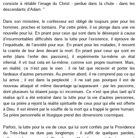
consiste à rétablir l’image du Christ - perdue dans la chute - dans les
descendants d’Adam. "
Dans son ministère, le confesseur est obligé de toujours prier pour les
hommes, proches et lointains. Par cette prière, il se plonge dans une vie
nouvelle pour lui. En priant pour ceux qui sont dans le désespoir à cause
d’insurmontables difficultés dans la lutte pour l’existence, il éprouve de
l’inquiétude, de l’anxiété pour eux. En priant pour les malades, il ressent
la crainte de leur âme devant la mort. En priant pour ceux qui sont en
enfer (dans l’enfer des passions), il expérimente lui-même un état
infernal. Il vit tout cela en lui-même, comme son propre tourment. Mais,
en réalité, ce n’est pas le sien : il ne fait que recevoir et porter les
fardeaux d’autres personnes. Au premier abord, il ne comprend pas ce qui
lui arrive ; il est dans la perplexité ; il ne sait pas pourquoi il est de
nouveau attaqué et même davantage qu’auparavant - par les passions,
dont plusieurs lui étaient jusqu ici inconnues. Ce n’est que plus tard qu’il
réalise qu’il a été entraîné dans la lutte pour la vie d’autres personnes,
que sa prière a rejoint la réalité spirituelle de ceux pour qui elle est offerte
à Dieu. Il est étreint par le souffle de la mort qui a frappé le genre humain.
Sa prière personnelle et liturgique prend des dimensions cosmiques.
Parfois, la lutte pour la vie de ceux qui lui sont confiés par la Providence
du Très-Haut ne dure pas longtemps : il suffit de quelques paroles,