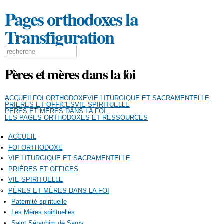
Aller au
Pages orthodoxes la
contenu
principal
Transfiguration
Formulaire de recherche
Search this site
Pères et mères dans la foi
ACCUEIL
FOI ORTHODOXE
VIE LITURGIQUE ET SACRAMENTELLE
PRIÈRES ET OFFICES
VIE SPIRITUELLE
PÈRES ET MÈRES DANS LA FOI
LES PAGES ORTHODOXES ET RESSOURCES
ACCUEIL
FOI ORTHODOXE
VIE LITURGIQUE ET SACRAMENTELLE
PRIÈRES ET OFFICES
VIE SPIRITUELLE
PÈRES ET MÈRES DANS LA FOI
Paternité spirituelle
Les Mères spirituelles
Saint Séraphim de Sarov