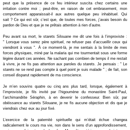
peut que la présence de ce feu intérieur suscita chez certains une
irritation contre moi ; peut-être, en raison de cet embrasement, mon
comportement apparaissait-il aux autres quelque peu inhabituel. Qui
sait ? Ce qui est sûr, c’est que, de toutes mes forces, j’avais besoin du
pardon de Dieu et que je ne prêtais attention à rien d’autre.
Peu avant sa mort, le starets Silouane me dit une fois à l’improviste :
" Lorsque vous serez père spirituel, ne refuser pas d’accueillir ceux qui
viendront à vous ". À ce moment-là, je me sentais à la limite de mes
forces physiques, miné par la malaria qui me tourmentait sous une forme
légère durant ces années. Ne sachant pas combien de temps il me restait
à vivre, je ne fis pas attention aux paroles du starets. Je pensais : " Le
starets ne se rend pas compte à quel point je suis malade " ; de fait, son
conseil disparut rapidement de ma conscience.
Je m’en souvins quatre ou cinq ans plus tard, lorsque, également à
l’improviste, je fils invité par l’higoumène du monastère Saint-Paul,
l’archimandrite Séraphin, à en devenir le confesseur. Bien sûr, par
obéissance au starets Silouane, je ne fis aucune objection et dis que je
viendrais chez eux au jour fixé.
L’exercice de la paternité spirituelle qui m’était échue changea
radicalement le cours ma vie, non dans le sens d’un approfondissement,