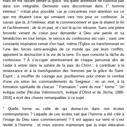
mais en me faisant perdre la grâce. Ma quête antérieure ne subsista pas
dans son intégralité. Demeurer sans discontinuer dans l’" homme
intérieur " n’était plus possible, car je concentrais mon attention sur ce
que me disaient ceux qui venaient vers moi pour se confesser. Je
savais
que là, à l’intérieur, était le commencement et que là étaient la fin
et l’achèvement ; de là on part, et c’est là qu’on retourne.
Sans une prière
fervente venant du coeur pour demander à Dieu une parole et sa
bénédiction en tout temps, le service du confesseur est vain ; sans une
constante inspiration venue d’en haut, même l’Église se transformerait en
l’une des forces semi-aveugles de ce monde qui, par leurs conflits,
apportent la destruction à la vie de la terre. En quoi consiste la tâche du
confesseur ? À s’occuper attentivement de chaque personne afin de
l’aider à entrer dans la sphère de la paix du Christ ; à contribuer à la
renaissance et à la transfiguration des hommes par la grâce du Saint-
Esprit ; à insuffler du courage aux pusillanimes pour mener le combat
d’une vie selon les commandements du Seigneur ; en un mot, à la
formation spirituelle de chacun. " Formation " vient du mot " forme ". Un
évêque serbe [Nicolas Vélimirovitch, évêque d’Ohrid et de Jitcha, 1880-
1916] a écrit des choses remarquables à ce sujet :
" Quelle forme ou celle de qui donne-t-on dans nos écoles
contemporaines ? Laquelle de ces écoles sait que l’homme a été créé à
l’image du Dieu sans commencement ? Il est apparu sur terre et s’est
révélé à l’homme ; et nous savons maintenant que la vraie éducation