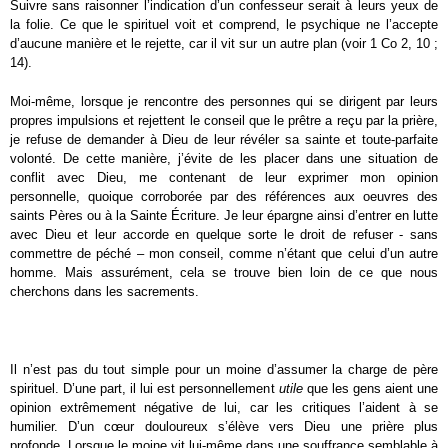
Suivre sans raisonner l’indication d’un confesseur serait à leurs yeux de
la folie. Ce que le spirituel voit et comprend, le psychique ne l’accepte
d’aucune manière et le rejette, car il vit sur un autre plan (voir 1 Co 2, 10 ;
14).
Moi-même, lorsque je rencontre des personnes qui se dirigent par leurs
propres impulsions et rejettent le conseil que le prêtre a reçu par la prière,
je refuse de demander à Dieu de leur révéler sa sainte et toute-parfaite
volonté. De cette manière, j’évite de les placer dans une situation de
conflit avec Dieu, me contenant de leur exprimer mon opinion
personnelle, quoique corroborée par des références aux oeuvres des
saints Pères ou à la Sainte Écriture. Je leur épargne ainsi d’entrer en lutte
avec Dieu et leur accorde en quelque sorte le droit de refuser - sans
commettre de péché – mon conseil, comme n’étant que celui d’un autre
homme. Mais assurément, cela se trouve bien loin de ce que nous
cherchons dans les sacrements.
Il n’est pas du tout simple pour un moine d’assumer la charge de père
spirituel. D’une part, il lui est personnellement
utile
que les gens aient une
opinion extrêmement négative de lui, car les critiques l’aident à se
humilier. D’un cœur douloureux s’élève vers Dieu une prière plus
profonde. Lorsque le moine vit lui-même dans une souffrance semblable à