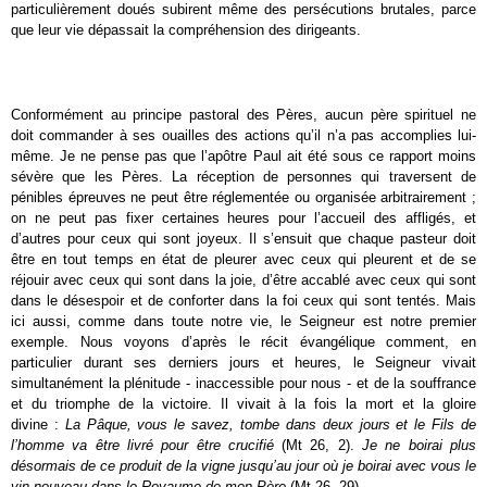
particulièrement doués subirent même des persécutions brutales, parce
que leur vie dépassait la compréhension des dirigeants.
Conformément au principe pastoral des Pères, aucun père spirituel ne
doit commander à ses ouailles des actions qu’il n’a pas accomplies lui-
même. Je ne pense pas que l’apôtre Paul ait été sous ce rapport moins
sévère que les Pères. La réception de personnes qui traversent de
pénibles épreuves ne peut être réglementée ou organisée arbitrairement ;
on ne peut pas fixer certaines heures pour l’accueil des affligés, et
d’autres pour ceux qui sont joyeux. Il s’ensuit que chaque pasteur doit
être en tout temps en état de pleurer avec ceux qui pleurent et de se
réjouir avec ceux qui sont dans la joie, d’être accablé avec ceux qui sont
dans le désespoir et de conforter dans la foi ceux qui sont tentés. Mais
ici aussi, comme dans toute notre vie, le Seigneur est notre premier
exemple. Nous voyons d’après le récit évangélique comment, en
particulier durant ses derniers jours et heures, le Seigneur vivait
simultanément la plénitude - inaccessible pour nous - et de la souffrance
et du triomphe de la victoire. Il vivait à la fois la mort et la gloire
divine :
La Pâque, vous le savez, tombe dans deux jours et le Fils de
l’homme va être livré pour être crucifié
(Mt 26, 2).
Je ne boirai plus
désormais de ce produit de la vigne jusqu’au jour où je boirai avec vous le
vin nouveau dans le Royaume de mon Père
(Mt 26, 29).