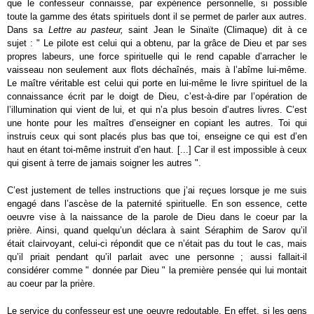
que le confesseur connaisse, par expérience personnelle, si possible
toute la gamme des états spirituels dont il se permet de parler aux autres.
Dans sa
Lettre au pasteur,
saint Jean le Sinaïte (Climaque) dit à ce
sujet : " Le pilote est celui qui a obtenu, par la grâce de Dieu et par ses
propres labeurs, une force spirituelle qui le rend capable d’arracher le
vaisseau non seulement aux flots déchaînés, mais à l’abîme lui-même.
Le maître véritable est celui qui porte en lui-même le livre spirituel de la
connaissance écrit par le doigt de Dieu, c’est-à-dire par l’opération de
l’illumination qui vient de lui, et qui n’a plus besoin d’autres livres. C’est
une honte pour les maîtres d’enseigner en copiant les autres. Toi qui
instruis ceux qui sont placés plus bas que toi, enseigne ce qui est d’en
haut en étant toi-même instruit d’en haut. [...] Car il est impossible à ceux
qui gisent à terre de jamais soigner les autres ".
C’est justement de telles instructions que j’ai reçues lorsque je me suis
engagé dans l’ascèse de la paternité spirituelle. En son essence, cette
oeuvre vise à la naissance de la parole de Dieu dans le coeur par la
prière. Ainsi, quand quelqu’un déclara à saint Séraphim de Sarov qu’il
était clairvoyant, celui-ci répondit que ce n’était pas du tout le cas, mais
qu’il priait pendant qu’il parlait avec une personne ; aussi fallait-il
considérer comme " donnée par Dieu " la première pensée qui lui montait
au coeur par la prière.
Le service du confesseur est une oeuvre redoutable. En effet, si les gens