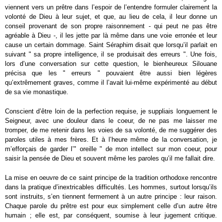
viennent vers un prêtre dans l’espoir de l’entendre formuler clairement la
volonté de Dieu à leur sujet, et que, au lieu de cela, il leur donne un
conseil provenant de son propre raisonnement - qui peut ne pas être
agréable à Dieu -, il les jette par là même dans une voie erronée et leur
cause un certain dommage. Saint Séraphim disait que lorsqu’il parlait en
suivant " sa propre intelligence, il se produisait des erreurs ". Une fois,
lors d’une conversation sur cette question, le bienheureux Silouane
précisa que les " erreurs " pouvaient être aussi bien légères
qu’extrêmement graves, comme il l’avait lui-même expérimenté au début
de sa vie monastique.
Conscient d’être loin de la perfection requise, je suppliais longuement le
Seigneur, avec une douleur dans le coeur, de ne pas me laisser me
tromper, de me retenir dans les voies de sa volonté, de me suggérer des
paroles utiles à mes frères. Et à l’heure même de la conversation, je
m’efforçais de garder l’" oreille " de mon intellect sur mon coeur, pour
saisir la pensée de Dieu et souvent même les paroles qu’il me fallait dire.
La mise en oeuvre de ce saint principe de la tradition orthodoxe rencontre
dans la pratique d’inextricables difficultés. Les hommes, surtout lorsqu’ils
sont instruits, s’en tiennent fermement à un autre principe : leur raison.
Chaque parole du prêtre est pour eux simplement celle d’un autre être
humain ; elle est, par conséquent, soumise à leur jugement critique.