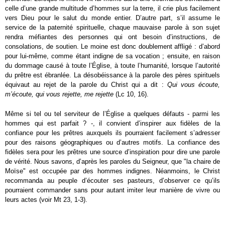
celle d’une grande multitude d’hommes sur la terre, il crie plus facilement
vers Dieu pour le salut du monde entier. D’autre part, s’il assume le
service de la paternité spirituelle, chaque mauvaise parole à son sujet
rendra méfiantes des personnes qui ont besoin d’instructions, de
consolations, de soutien. Le moine est donc doublement affligé : d’abord
pour lui-même, comme étant indigne de sa vocation ; ensuite, en raison
du dommage causé à toute l’Église, à toute l’humanité, lorsque l’autorité
du prêtre est ébranlée. La désobéissance à la parole des pères spirituels
équivaut au rejet de la parole du Christ qui a dit :
Qui vous écoute,
m’écoute, qui vous rejette, me rejette
(Lc 10, 16).
Même si tel ou tel serviteur de l’Église a quelques défauts - parmi les
hommes qui est parfait ? -, il convient d’inspirer aux fidèles de la
confiance pour les prêtres auxquels ils pourraient facilement s’adresser
pour des raisons géographiques ou d’autres motifs. La confiance des
fidèles sera pour les prêtres une source d’inspiration pour dire une parole
de vérité. Nous savons, d’après les paroles du Seigneur, que "la chaire de
Moïse" est occupée par des hommes indignes. Néanmoins, le Christ
recommanda au peuple d’écouter ses pasteurs, d’observer ce qu’ils
pourraient commander sans pour autant imiter leur manière de vivre ou
leurs actes (voir Mt 23, 1-3).