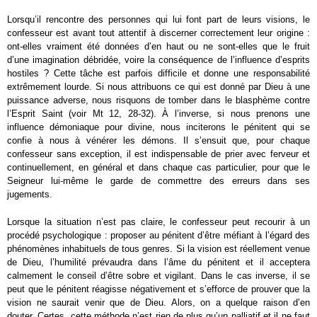
Lorsqu’il rencontre des personnes qui lui font part de leurs visions, le
confesseur est avant tout attentif à discerner correctement leur origine :
ont-elles vraiment été données d’en haut ou ne sont-elles que le fruit
d’une imagination débridée, voire la conséquence de l’influence d’esprits
hostiles ? Cette tâche est parfois difficile et donne une responsabilité
extrêmement lourde. Si nous attribuons ce qui est donné par Dieu à une
puissance adverse, nous risquons de tomber dans le blasphème contre
l’Esprit Saint (voir Mt 12, 28-32). À l’inverse, si nous prenons une
influence démoniaque pour divine, nous inciterons le pénitent qui se
confie à nous à vénérer les démons. Il s’ensuit que, pour chaque
confesseur sans exception, il est indispensable de prier avec ferveur et
continuellement, en général et dans chaque cas particulier, pour que le
Seigneur lui-même le garde de commettre des erreurs dans ses
jugements.
Lorsque la situation n’est pas claire, le confesseur peut recourir à un
procédé psychologique : proposer au pénitent d’être méfiant à l’égard des
phénomènes inhabituels de tous genres. Si la vision est réellement venue
de Dieu, l’humilité prévaudra dans l’âme du pénitent et il acceptera
calmement le conseil d’être sobre et vigilant. Dans le cas inverse, il se
peut que le pénitent réagisse négativement et s’efforce de prouver que la
vision ne saurait venir que de Dieu. Alors, on a quelque raison d’en
douter. Certes, cette méthode n’est rien de plus qu’un palliatif et il ne faut