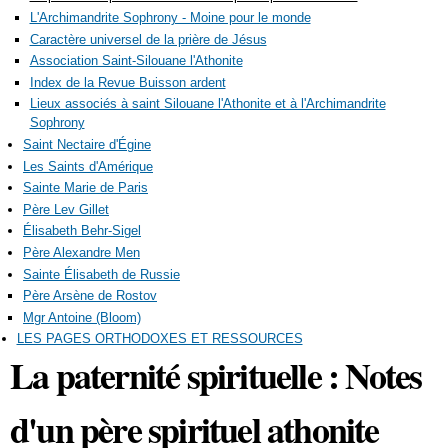
L'Archimandrite Sophrony - Moine pour le monde
Caractère universel de la prière de Jésus
Association Saint-Silouane l'Athonite
Index de la Revue Buisson ardent
Lieux associés à saint Silouane l'Athonite et à l'Archimandrite
Sophrony
Saint Nectaire d'Égine
Les Saints d'Amérique
Sainte Marie de Paris
Père Lev Gillet
Élisabeth Behr-Sigel
Père Alexandre Men
Sainte Élisabeth de Russie
Père Arsène de Rostov
Mgr Antoine (Bloom)
LES PAGES ORTHODOXES ET RESSOURCES
La paternité spirituelle : Notes
d'un père spirituel athonite