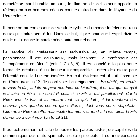
caractérisé par l’humble amour ; la flamme de cet amour apporte la
rédemption aux hommes déchus pour les introduire dans le Royaume du
Père céleste.
Il incombe au confesseur de sentir le rythme du monde intérieur de tous
ceux qui s’adressent à lui. Dans ce but, il prie pour que l’Esprit divin le
guide et lui donne la parole nécessaire pour chacun.
Le service du confesseur est redoutable et, en même temps,
passionnant. Il est douloureux, mais inspirant. Le confesseur est
" coopérateur de Dieu " (voir 1 Co 3, 9). Il est appelé à la plus haute
forme de création, à un honneur incomparable : créer des dieux pour
l’éternité dans la Lumière incréée. En tout, évidemment, il suit l’exemple
du Christ (voir Jn 13, 15) dont voici l’enseignement :
En vérité, en vérité,
je vous le dis, le Fils ne peut rien faire de lui-même, il ne fait que ce qu’il
voit faire au Père : ce que fait celui-ci, le Fils le fait pareillement. Car le
Père aime le Fils et lui montre tout ce qu’il fait ; il lui montrera des
oeuvres plus grandes encore que celles-ci, dont vous serez stupéfaits.
Comme le Père en effet ressuscite les morts et rend à la vie, ainsi le Fils
donne vie à qui il veut
(Jn 5, 19-21).
Il est extrêmement difficile de trouver les paroles justes, susceptibles de
communiquer des états spirituels à celui qui écoute. Il est indispensable