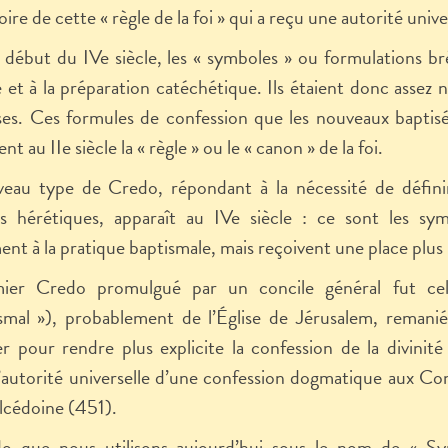
toire de cette « règle de la foi » qui a reçu une autorité unive
 début du IVe siècle, les « symboles » ou formulations brè
et à la préparation catéchétique. Ils étaient donc assez n
ses. Ces formules de confession que les nouveaux baptis
ent au II
e
siècle la « règle » ou le « canon » de la foi.
eau type de Credo, répondant à la nécessité de défini
s hérétiques, apparaît au IV
e
siècle : ce sont les symb
nt à la pratique baptismale, mais reçoivent une place plus la
ier Credo promulgué par un concile général fut cel
ismal »), probablement de l’Église de Jérusalem, reman
ier pour rendre plus explicite la confession de la divinit
’autorité universelle d’une confession dogmatique aux Co
lcédoine (451).
o que nous utilisons aujourd’hui sous le nom de « S