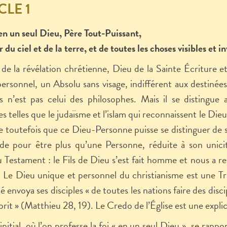
CLE 1
 en un seul Dieu, Père Tout-Puissant,
 du ciel et de la terre,
et
de toutes les choses visibles et in
de la révélation chrétienne, Dieu de la Sainte Écriture et d
ersonnel, un Absolu sans visage, indifférent aux destin
s n’est pas celui des philosophes. Mais il se distingue 
ses telles que le judaïsme et l’islam qui reconnaissent le Di
 toutefois que ce Dieu-Personne puisse se distinguer de so
ude pour être plus qu’une Personne, réduite à son unicit
Testament : le Fils de Dieu s’est fait homme et nous a ren
 Le Dieu unique et personnel du christianisme est une Tr
é envoya ses disciples « de toutes les nations faire des disc
prit » (Matthieu 28, 19). Le Credo de l’Église est une expli
 initial, où l’on professe la foi « en un seul Dieu », se rap