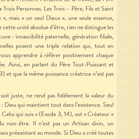
x Trois Personnes. Les Trois – Père, Fils et Saint
 », mais « un seul Dieux », une seule essence,
ette unité absolue d’être, rien ne distingue les
ne : innascibilité paternelle, génération filiale,
nnelles posent une triple relation qui, tout en
it nous apprendre à référer positivement chaque
ée. Ainsi, en parlant du Père Tout-Puissant et
 3) et que la même puissance créatrice n’est pas
 soit juste, ne rend pas fidèlement la valeur du
» : Dieu qui maintient tout dans l’existence. Seul
s Celui qui suis » (Exode 3, 14), est « Créateur »
u non-être. Il n’est pas un Artisan divin, un
aos préexistant au monde. Si Dieu a créé toutes