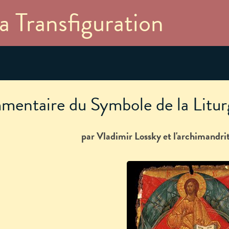
Aller au
a Transfiguration
contenu
principal
entaire du Symbole de la Litur
par Vladimir Lossky
et l'archimandrit