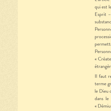
qui est 
Esprit –
substanc
Personne
processi
permetta
Personne
« Créate
étrangère
Il faut 
terme g
le Dieu 
dans le 
« Démiur