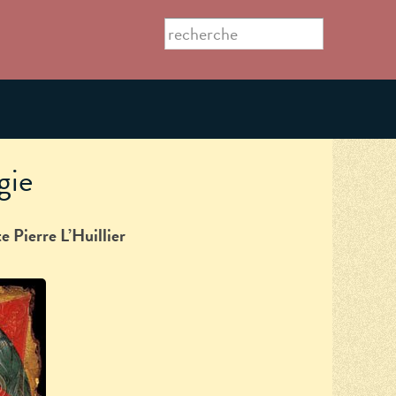
Search this site
Formulaire
de
recherche
gie
e Pierre L’Huillier