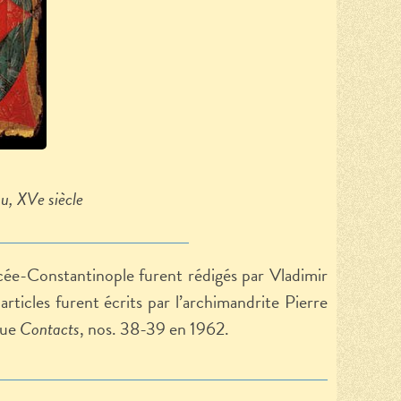
ou,
XV
e siècle
cée-Constantinople furent rédigés par Vladimir
icles furent écrits par l’
a
rchimandrite Pierre
vue
Contacts
, no
s
. 38-39 en 1962.