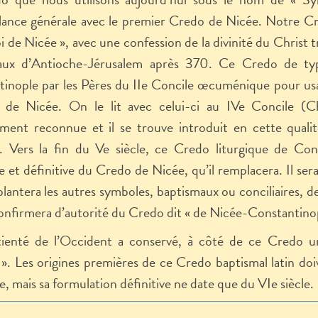
ance générale avec le premier Credo de Nicée. Notre Cred
foi de Nicée », avec une confession de la divinité du Christ
aux d’Antioche-Jérusalem après 370. Ce Credo de typ
inople par les Pères du II
e
Concile œcuménique pour usage
 de Nicée. On le lit avec celui-ci au IV
e
Concile (Ch
lement reconnue et il se trouve introduit en cette qualit
. Vers la fin du V
e
siècle, ce Credo liturgique de Con
 et définitive du Credo de Nicée, qu’il remplacera. Il sera
pplantera les autres symboles, baptismaux ou conciliaires, de
nfirmera d’autorité du Credo dit « de Nicée-Constantinop
tienté de l’Occident a conservé, à côté de ce Credo un
». Les origines premières de ce Credo baptismal latin doi
e, mais sa formulation définitive ne date que du VI
e
siècle