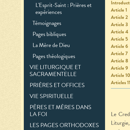
Introduct
L'Esprit-Saint : Prières et
Article 1
expériences
Article 2
Témoignages
Article 3
Article 4
Pages bibliques
Article 5
La Mère de Dieu
Article 6
Article 7
Pages théologiques
Article 8
VIE LITURGIQUE ET
Article 9
SACRAMENTELLE
Article 1
Articles 1
PRIÈRES ET OFFICES
VIE SPIRITUELLE
PÈRES ET MÈRES DANS
Le Credo
LA FOI
Liturgie
LES PAGES ORTHODOXES