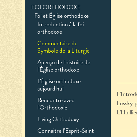
FOI ORTHODOXE
Foi et Église orthodoxe
Introduction à la foi
orthodoxe
Commentaire du
Symbole de la Liturgie
Aperçu de l'histoire de
l'Église orthodoxe
L'Église orthodoxe
aujourd'hui
L’Introd
Rencontre avec
Lossky p
l'Orthodoxie
L’Huillie
Living Orthodoxy
Connaître l’Esprit-Saint