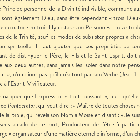
le Principe personnel de la Divinité indivisible, commune au
 sont également Dieu, sans être cependant « trois Dieux
e ou nature en trois Hypostases ou Personnes. En vertu de c
s de la Trinité, sauf les modes de subsister propres à chacu
on spirituelle. Il faut ajouter que ces propriétés perso
nt de distinguer le Père, le Fils et le Saint Esprit, do
 aux deux autres, sans jamais les isoler dans notre pens
ur », n’oublions pas qu’il créa tout par son Verbe (Jean 1,
 à l’Esprit-Vivificateur.
remarquer que l’expression « tout-puissant », bien qu’elle
rec
Pantocrator
, qui veut dire : « Maître de toutes choses 
de la Bible, qui révéla son Nom à Moïse en disant : « Je sui
sens absolu de ce mot, Producteur de l’être à partir d
ge » organisateur d’une matière éternelle informe, d’un ch