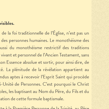
visibles.
e la foi traditionnelle de l’Église, n’est pas un
ées des personnes humaines. Le monothéisme des
aussi du monothéisme restrictif des traditions
eu vivant et personnel de l’Ancien Testament, sans
n Essence absolue et sortir, pour ainsi dire, de
é. La plénitude de la révélation appartient au
dus aptes à recevoir l’Esprit Saint qui procède
i-Unité de Personnes. C’est pourquoi le Christ
iples, les baptisant au Nom du Père, du Fils et du
cation de cette formule baptismale.
porte à la Première Personne de la Trinité, au Père