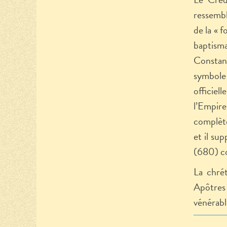
ressembl
de la « 
baptism
Constant
symbole
officiel
l’Empire
complète
et il su
(680) co
La chré
Apôtres 
vénérabl