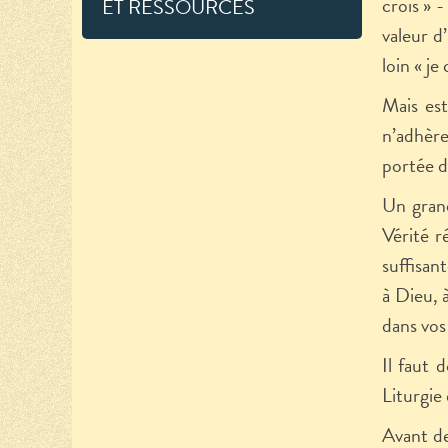
crois
»
- 
ET RESSOURCES
valeur d
loin « je
Mais est
n’adhère
portée d
Un grand
Vérité r
suffisant
à Dieu, 
dans vos
Il faut 
Liturgie
Avant d