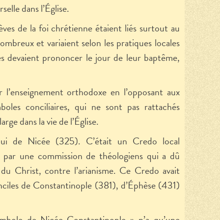
rselle dans l’Église.
ves de la foi chrétienne étaient liés surtout au
ombreux et variaient selon les pratiques locales
és devaient prononcer le jour de leur baptême,
r l’enseignement orthodoxe en l’opposant aux
oles conciliaires, qui ne sont pas rattachés
rge dans la vie de l’Église.
ui de Nicée (325). C’était un Credo local
ié par une commission de théologiens qui a dû
é du Christ, contre l’arianisme. Ce Credo avait
nciles de Constantinople (381), d’Éphèse (431)
ymbole de Nicée-Constantinople » n’a qu’une