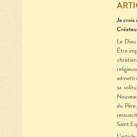
ARTI
Je crois
Créateur
Le Dieu 
Être imp
chrétien
religieu
admettre
sa solit
Nouveau 
du Père.
ressuscit
Saint Es
L’article