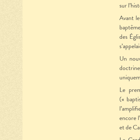
sur l’his
Avant le
baptême 
des Égli
s’appelai
Un nouv
doctrine
uniqueme
Le prem
(« bapt
l’amplif
encore l
et de Ca
Le Cred