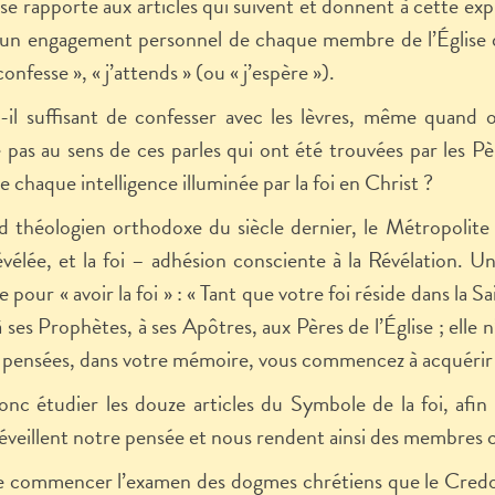
se rapporte aux articles qui suivent et donnent à cette ex
’un engagement personnel de chaque membre de l’Église qui 
 confesse », « j’attends » (ou « j’espère »).
-il suffisant de confesser avec les lèvres, même quand o
 pas au sens de ces parles qui ont été trouvées par les Pèr
e chaque intelligence illuminée par la foi en Christ ?
 théologien orthodoxe du siècle dernier, le Métropolite 
évélée, et la foi – adhésion consciente à la Révélation. Une
e pour « avoir la foi » : « Tant que votre foi réside dans la 
à ses Prophètes, à ses Apôtres, aux Pères de l’Église ; elle 
 pensées, dans votre mémoire, vous commencez à acquérir l
donc étudier les douze articles du Symbole de la foi, af
 éveillent notre pensée et nous rendent ainsi des membres c
e commencer l’examen des dogmes chrétiens que le Credo