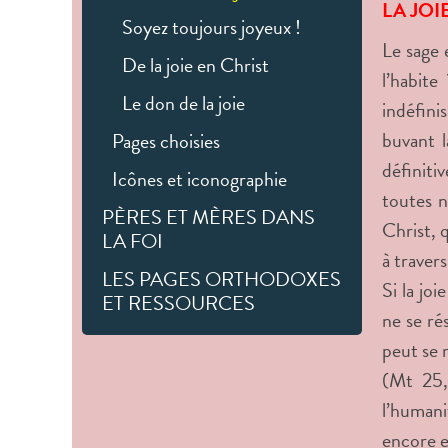
LA JO
Soyez toujours joyeux !
Le sage e
De la joie en Christ
l’habite
Le don de la joie
indéfini
buvant l
Pages choisies
définiti
Icônes et iconographie
toutes n
PÈRES ET MÈRES DANS
Christ, 
LA FOI
à traver
LES PAGES ORTHODOXES
Si la jo
ET RESSOURCES
ne se ré
peut se r
(Mt 25,
l’humani
encore e