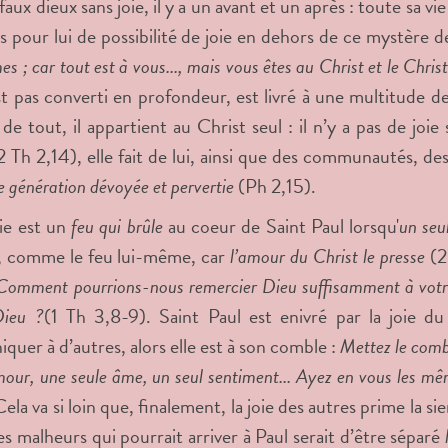
faux dieux sans joie, il y a un avant et un après : toute sa v
us pour lui de possibilité de joie en dehors de ce mystère de
s ; car tout est à vous..., mais vous êtes au Christ et le Chris
est pas converti en profondeur, est livré à une multitude d
 de tout, il appartient au Christ seul : il n’y a pas de joie
2 Th 2,14), elle fait de lui, ainsi que des communautés, de
e génération dévoyée et pervertie
(Ph 2,15).
ie est un
feu qui brûle
au coeur de Saint Paul lorsqu'
un seu
, comme le feu lui-même, car
l’amour du Christ le presse
(2
Comment pourrions-nous remercier Dieu suffisamment à votre s
Dieu ?
(1 Th 3,8-9). Saint Paul est enivré par la joie du 
uer à d’autres, alors elle est à son comble :
Mettez le combl
ur, une seule âme, un seul sentiment... Ayez en vous les mêm
ela va si loin que, finalement, la joie des autres prime la sie
des malheurs qui pourrait arriver à Paul serait d’être séparé