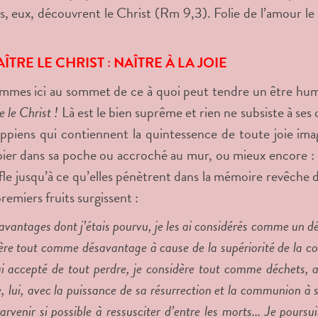
es, eux, découvrent le Christ (Rm 9,3). Folie de l’amour le 
TRE LE CHRIST : NAÎTRE À LA JOIE
mes ici au sommet de ce à quoi peut tendre un être humai
 le Christ !
Là est le bien suprême et rien ne subsiste à ses cô
ippiens qui contiennent la quintessence de toute joie imagi
pier dans sa poche ou accroché au mur, ou mieux encore : e
fle jusqu’à ce qu’elles pénètrent dans la mémoire revêche de
 premiers fruits surgissent :
avantages dont j’étais pourvu, je les ai considérés comme un d
dère tout comme désavantage à cause de la supériorité de la 
’ai accepté de tout perdre, je considère tout comme déchets, af
, lui, avec la puissance de sa résurrection et la communion à 
arvenir si possible à ressusciter d’entre les morts... Je pour