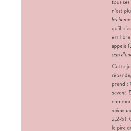
tous ses 
n’est pl
les homme
qu’il n’
est libre
appelé (
sein d’un
Cette jo
répande
prend :
devant 
communiq
même amo
2,2-5). C
le pire 