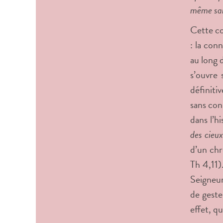
même sais
Cette co
: la con
au long 
s’ouvre 
définiti
sans con
dans l’h
des cieux
d’un chr
Th 4,11).
Seigneu
de geste
effet, q