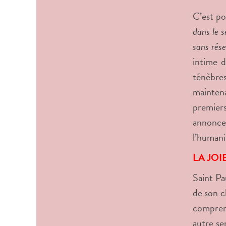
C’est p
dans le s
sans rés
intime 
ténèbres
maintena
premiers
annonc
l’humani
LA JOI
Saint Pa
de son ch
comprend
autre se