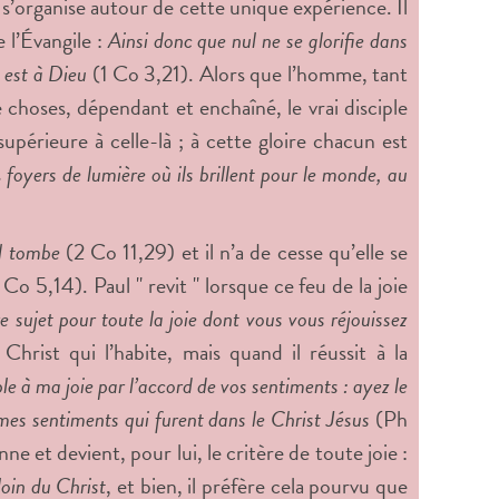
ie s’organise autour de cette unique expérience. Il
 l’Évangile :
Ainsi donc que nul ne se glorifie dans
t est à Dieu
(1 Co 3,21). Alors que l’homme, tant
e choses, dépendant et enchaîné, le vrai disciple
 supérieure à celle-là ; à cette gloire chacun est
s
foyers de lumière où ils brillent pour le monde, au
l tombe
(2 Co 11,29) et il n’a de cesse qu’elle se
 Co 5,14). Paul " revit " lorsque ce feu de la joie
ujet pour toute la joie dont vous vous réjouissez
Christ qui l’habite, mais quand il réussit à la
e à ma joie par l’accord de vos sentiments : ayez le
es sentiments qui furent dans le Christ Jésus
(Ph
nne et devient, pour lui, le critère de toute joie :
loin du Christ
, et bien, il préfère cela pourvu que