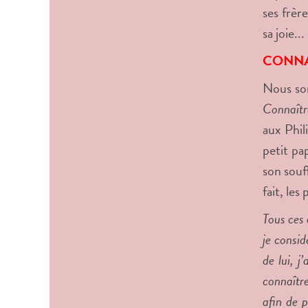
ses frèr
sa joie...
CONNAÎ
Nous som
Connaître
aux Phil
petit pa
son souf
fait, les
Tous ces 
je consi
de lui, j
connaître
afin de p