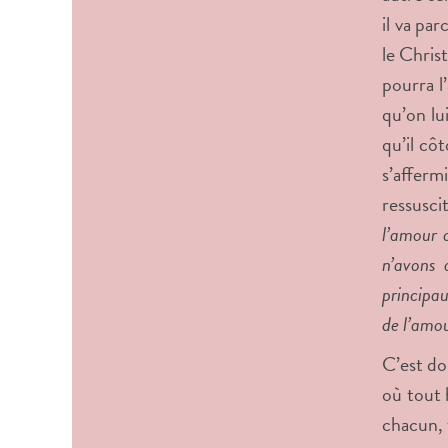
il va pa
le Chris
pourra l
qu’on lu
qu’il cô
s’afferm
ressusci
l’amour d
n’avons 
principau
de l’amou
C’est don
où tout 
chacun, 