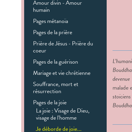
Amour divin - Amour
humain
Pages métanoïa
Pages de la prière
Prière de Jésus - Prière du
coeur
L’humani
Pages de la guérison
Bouddha, 
Mariage et vie chrétienne
devenue 
Souffrance, mort et
malade e
résurrection
stoïciens
Pages de la joie
Bouddha q
La joie : Visage de Dieu,
visage de l'homme
Je déborde de joie...