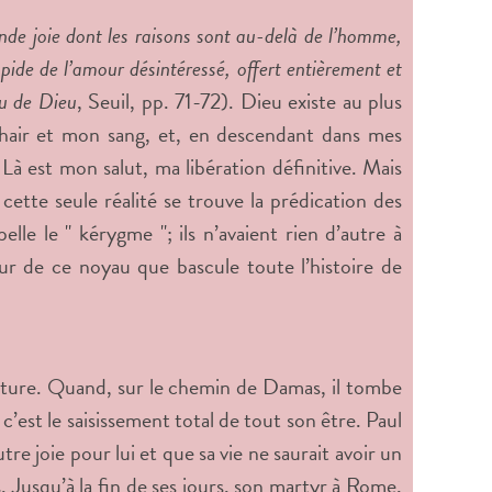
nde joie dont les raisons sont au-delà de l’homme,
mpide de l’amour désintéressé, offert entièrement et
u de Dieu
, Seuil, pp. 71-72). Dieu existe au plus
hair et mon sang, et, en descendant dans mes
 Là est mon salut, ma libération définitive. Mais
cette seule réalité se trouve la prédication des
lle le " kérygme "; ils n’avaient rien d’autre à
ur de ce noyau que bascule toute l’histoire de
enture. Quand, sur le chemin de Damas, il tombe
c’est le saisissement total de tout son être. Paul
re joie pour lui et que sa vie ne saurait avoir un
Jusqu’à la fin de ses jours, son martyr à Rome,