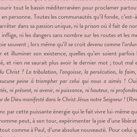
rcourir tout le bassin méditerranéen pour proclamer partout 
t en personne. Toutes les communautés qu’il fonde, c’est-à-d
’arrêter dans sa passion unique, ni la prison où il fait de n
i inflige, ni les dangers sans nombre sur les routes et les 
toie souvent ; lors même qu’il se croit
devenu comme l’ordu
ir et illuminer son existence, quelles qu’en soient parfois l
té, et rien ne saurait plus avoir le dernier mot ; tout mal
u Christ ? La tribulation, l’angoisse, la persécution, la faim, 
aucune peine à triompher par celui qui nous a aimés ! Oui, j
tés, ni présent, ni avenir, ni puissance, ni hauteur, ni profond
r de Dieu manifesté dans le Christ Jésus notre Seigneur !
(Rm 
c par cette puissante énergie qui le fait vivre lui-même que 
homme peut, à son tour, expérimenter la joie d’une libérati
tout comme à Paul, d’une absolue nouveauté. Pour celui q