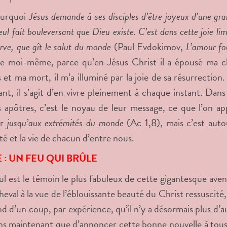
ourquoi
Jésus demande à ses disciples d’être joyeux d’une gra
eul fait bouleversant que Dieu existe. C’est dans cette joie li
erve, que gît le salut du monde
(Paul Evdokimov,
L’amour fo
de moi-même, parce qu’en Jésus Christ il a épousé ma c
 et ma mort, il m’a illuminé par la joie de sa résurrection.
nt, il s’agit d’en vivre pleinement à chaque instant. Dans 
 apôtres, c’est le noyau de leur message, ce que l’on appe
er
jusqu’aux extrémités du monde
(Ac 1,8), mais c’est auto
té et la vie de chacun d’entre nous.
E : UN FEU QUI BRÛLE
ul est le témoin le plus fabuleux de cette gigantesque av
eval à la vue de l’éblouissante beauté du Christ ressuscité, 
 d’un coup, par expérience, qu’il n’y a désormais plus d’aut
ns maintenant que d’annoncer cette bonne nouvelle à tous. 