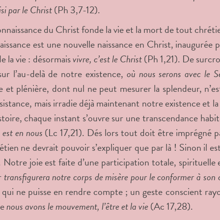
i par le Christ
(Ph 3,7-12).
nnaissance du Christ fonde la vie et la mort de tout chrétie
naissance est une nouvelle naissance en Christ, inaugurée 
de la vie : désormais
vivre, c’est le Christ
(Ph 1,21). De surcroî
sur l’au-delà de notre existence,
où nous serons avec le S
ve et plénière, dont nul ne peut mesurer la splendeur, n’es
sistance, mais irradie déjà maintenant notre existence et l
istoire, chaque instant s’ouvre sur une transcendance habi
 est en nous
(Lc 17,21). Dés lors tout doit être imprégné 
étien ne devrait pouvoir s’expliquer que par là ! Sinon il es
 Notre joie est faite d’une participation totale, spirituelle 
r
transfigurera notre corps de misère pour le conformer à son c
 qui ne puisse en rendre compte ; un geste conscient rayo
ue
nous avons le mouvement, l’être et la vie
(Ac 17,28).