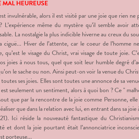
IE MAL HEUREUSE
st invulnérable, alors il est visité par une joie que rien ne
 ? L’expérience même du mystère qu’il semble avoir att
ssable. La nostalgie la plus indicible hiverne au creux du s
a ciguë... Hiver de l’attente, car le coeur de l’homme n
ve, qu’est le visage du Christ, vrai visage de toute joie. C
os joies à nous tous, quel que soit leur humble degré d’
qu’on le sache ou non. Ainsi peut-on voir la venue du Chris
s toutes ses joies. Elles sont toutes une annonce de sa venue
ie est seulement un sentiment, alors à quoi bon ? Ce " malhe
sout que par la rencontre de la joie comme Personne, ell
éaliser que dans la relation avec lui, en entrant dans sa joie à
21). Ici réside la nouveauté fantastique du Christian
té et dont la joie pourtant était l’annonciatrice inconsc
st porteuse...