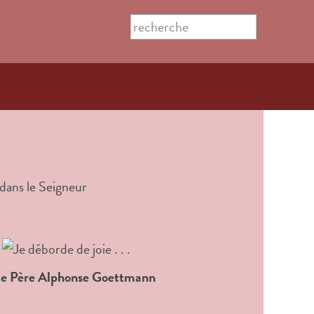
Search this site
Formulaire
de
recherche
 le Père Alphonse Goettmann