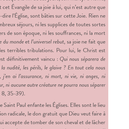
cet Évangile de sa joie à lui, qui n’est autre que
ire l’Église, sont bâties sur cette Joie. Rien ne
ombreux séjours, ni les supplices de toutes sortes
mers de son époque, ni les souffrances, ni la mort
re du monde
et
l’universel rebut
, sa joie ne fait que
es terribles tribulations. Pour lui, le Christ est
 est définitivement vaincu :
Qui nous séparera de
la nudité, les périls, le glaive ? En tout cela nous
’en ai l’assurance, ni mort, ni vie, ni anges, ni
eur, ni aucune autre créature ne pourra nous séparer
8, 35-39).
Saint Paul enfante les Églises. Elles sont le lieu
on radicale, le don gratuit que Dieu veut faire à
ui accepte de tomber de son cheval et de lâcher