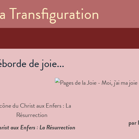
Aller au
a Transfiguration
contenu
principal
borde de joie...
par
rist aux Enfers : La Résurrection