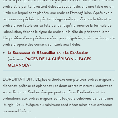
Dans la pratique orthodoxe, il n’y a pas de « confessionnal », mais le
prêtre et le pénitent restent debout, souvent devant une table ou un
lutrin sur lequel sont placées une croix et l’Évangéliaire. Après avoir
reconnu ses péchés, le pénitent s’agenouille ou s’incline la tête et le
prêtre place l’étole sur sa tête pendant qu’il prononce la formule de
l’absolution, faisant le signe de croix sur la tête du pénitent à la fin.
L’imposition d’une pénitence n’est pas obligatoire, mais il arrive que le
prêtre propose des conseils spirituels aux fidèles.
Le Sacrement de Réconciliation : La Confession
(voir aussi
PAGES DE LA GUÉRISON
et
PAGES
MÉTANOÏA
)
L'ORDINATION : L'Église orthodoxe compte trois ordres majeurs :
diaconat, prêtrise et épiscopat ; et deux ordres mineurs : lectorat et
sous-diaconat. Seul un évêque peut conférer l’ordination et les
ordinations aux ordres majeurs sont toujours célébrées pendant une
liturgie. Deux évêques au minimum sont nécessaires pour ordonner
un nouvel évêque.