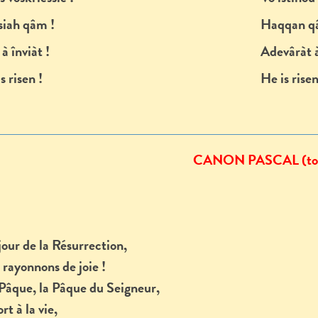
siah qâm !
Haqqan q
à înviàt !
Adevâràt à
s risen !
He is rise
CANON PASCAL (ton
 jour de la Résurrection,
 rayonnons de joie !
 Pâque, la Pâque du Seigneur,
rt à la vie,