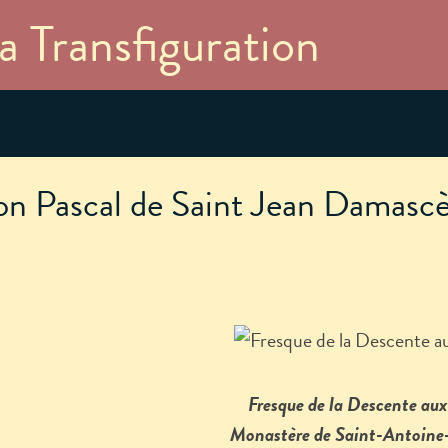
Aller au
a Transfiguration
contenu
principal
n Pascal de Saint Jean Damasc
Fresque de la Descente aux
Monastère de Saint-Antoine