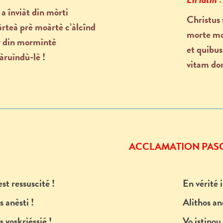
 a înviàt din mòrti
Christus 
rteà prè moàrtè c’àlcînd
morte mo
r din mormìntè
et quibus
àruìndù-lè !
vitam don
ACCLAMATION PAS
est ressuscité !
En vérité i
s anèsti !
Alithos anè
s voskriéssié !
Vo istinou 