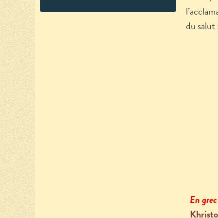
l’acclam
du salut 
En gre
Khristo