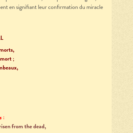
ndent en signifiant leur confirmation du miracle
L
 morts,
 mort ;
ombeaux,
s
:
 risen from the dead,