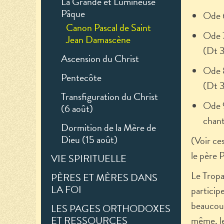
La Grande et Lumineuse
Pâque
Ode 6
Canon Pascal de Saint
Ode 7
Jean Damascène
(Dt 3
Ascension du Christ
Ode 8
Pentecôte
(Dt 3
Transfiguration du Christ
Ode 9
(6 août)
chant
Dormition de la Mère de
Dieu (15 août)
(Voir ces
le père 
VIE SPIRITUELLE
Le Tropa
PÈRES ET MÈRES DANS
LA FOI
particip
beaucoup
LES PAGES ORTHODOXES
ET RESSOURCES
même, le