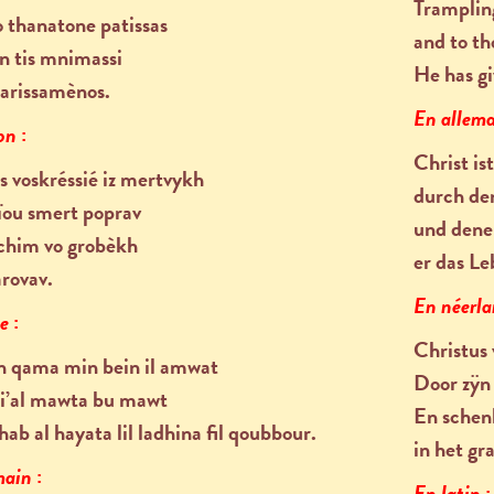
Tramplin
 thanatone patissas
and to th
èn tis mnimassi
He has gi
harissamènos.
En allem
on
:
Christ is
s voskréssié iz mertvykh
durch de
ïou smert poprav
und dene
hchim vo grobèkh
er das Le
arovav.
En néerl
be
:
Christus
h qama min bein il amwat
Door zÿn
i’al mawta bu mawt
En schenk
b al hayata lil ladhina fil
qoubbour.
in het gra
main
:
En latin
: