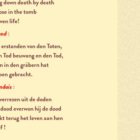
g down death by death
ose in the tomb
ven life!
and
:
t erstanden von den Toten,
n Tod beuwang en den Tod,
n in den gräbern hat
ben gebracht.
andais
:
 verrezen
u
it de doden
 dood everwon hij de dood
t terug het leven aan hen
f !