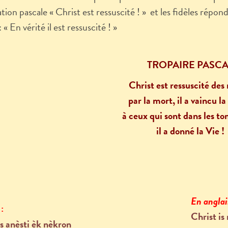
ation pascale « Christ est ressuscité ! » et les fidèles répo
: « En vérité il est ressuscité ! »
TROPAIRE PASCA
Christ est ressuscité des
par la mort, il a vaincu la
à ceux qui sont dans les t
il a donné la Vie !
En anglai
c
:
Christ is
s anèsti èk nèkron