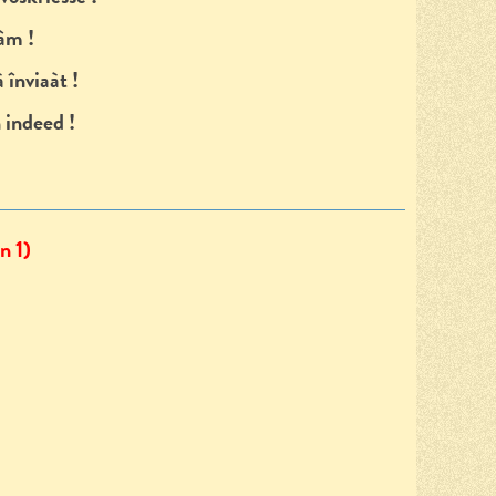
âm !
 înviaàt !
n indeed !
 1)