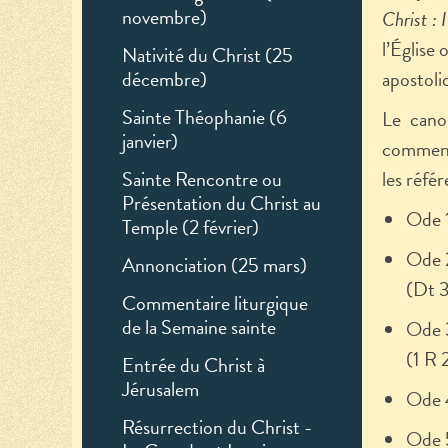
novembre)
Christ : 
l’Église
Nativité du Christ (25
décembre)
apostoli
Sainte Théophanie (6
Le cano
janvier)
commença
Sainte Rencontre ou
les référ
Présentation du Christ au
Ode 1
Temple (2 février)
Ode 2
Annonciation (25 mars)
(Dt 3
Commentaire liturgique
de la Semaine sainte
Ode 3
(1 R 2
Entrée du Christ à
Jérusalem
Ode 4
Résurrection du Christ -
Ode 5