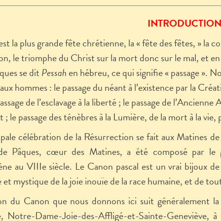
INTRODUCTIO
st la plus grande fête chrétienne, la « fête des fêtes, » la 
ion, le triomphe du Christ sur la mort donc sur le mal, et
âques se dit
Pessah
en hébreu, ce qui signifie « passage ». N
aux hommes : le passage du néant à l’existence par la Créat
passage de l’esclavage à la liberté ; le passage de l’Ancienne
 ; le passage des ténèbres à la Lumière, de la mort à la vie,
ipale célébration de la Résurrection se fait aux Matines de 
e Pâques, cœur des Matines, a été composé par le g
ne au VIII
e
siècle. Le Canon pascal est un vrai bijoux de 
 et mystique de la joie inouïe de la race humaine, et de tou
on du Canon que nous donnons ici suit généralement la 
se, Notre-Dame-Joie-des-Affligé-et-Sainte-Geneviève, à 