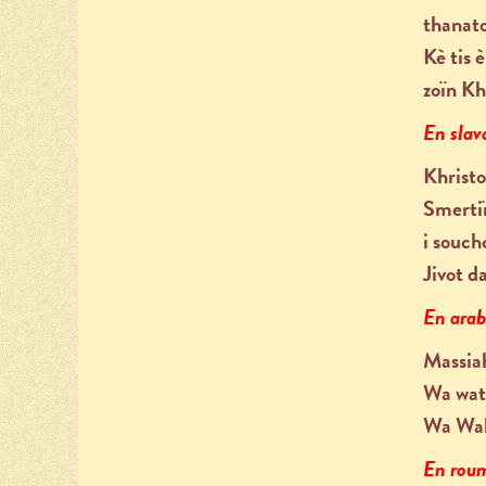
thanato
Kè tis 
zoïn K
En slav
Khristo
Smerti
i souc
Jivot d
En ara
Massia
Wa wat
Wa Waha
En rou