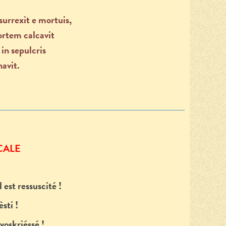
surrexit e mortuis,
rtem calcavit
 in sepulcris
avit.
CALE
l est ressuscité !
sti !
voskriéssé !