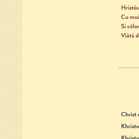
Hristòs
Cu moà
Si cèlo
Viàtà d
Christ 
Khristo
Khristo