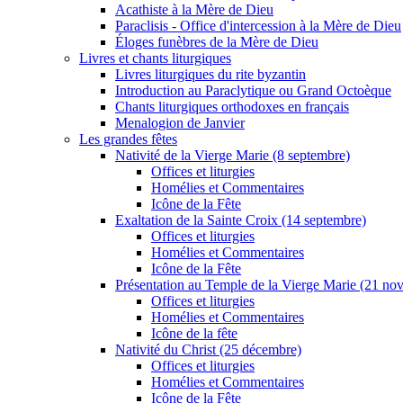
Acathiste à la Mère de Dieu
Paraclisis - Office d'intercession à la Mère de Dieu
Éloges funèbres de la Mère de Dieu
Livres et chants liturgiques
Livres liturgiques du rite byzantin
Introduction au Paraclytique ou Grand Octoèque
Chants liturgiques orthodoxes en français
Menalogion de Janvier
Les grandes fêtes
Nativité de la Vierge Marie (8 septembre)
Offices et liturgies
Homélies et Commentaires
Icône de la Fête
Exaltation de la Sainte Croix (14 septembre)
Offices et liturgies
Homélies et Commentaires
Icône de la Fête
Présentation au Temple de la Vierge Marie (21 no
Offices et liturgies
Homélies et Commentaires
Icône de la fête
Nativité du Christ (25 décembre)
Offices et liturgies
Homélies et Commentaires
Icône de la Fête