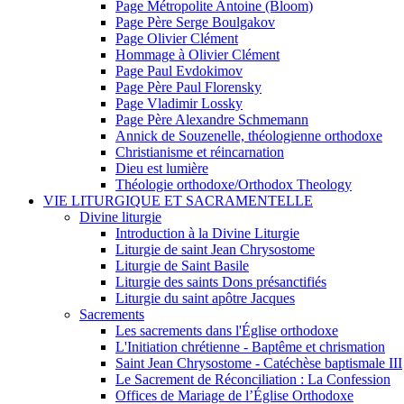
Page Métropolite Antoine (Bloom)
Page Père Serge Boulgakov
Page Olivier Clément
Hommage à Olivier Clément
Page Paul Evdokimov
Page Père Paul Florensky
Page Vladimir Lossky
Page Père Alexandre Schmemann
Annick de Souzenelle, théologienne orthodoxe
Christianisme et réincarnation
Dieu est lumière
Théologie orthodoxe/Orthodox Theology
VIE LITURGIQUE ET SACRAMENTELLE
Divine liturgie
Introduction à la Divine Liturgie
Liturgie de saint Jean Chrysostome
Liturgie de Saint Basile
Liturgie des saints Dons présanctifiés
Liturgie du saint apôtre Jacques
Sacrements
Les sacrements dans l'Église orthodoxe
L'Initiation chrétienne - Baptême et chrismation
Saint Jean Chrysostome - Catéchèse baptismale III
Le Sacrement de Réconciliation : La Confession
Offices de Mariage de l’Église Orthodoxe