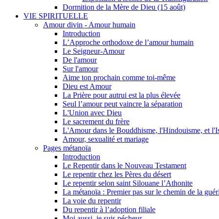
Dormition de la Mère de Dieu (15 août)
VIE SPIRITUELLE
Amour divin - Amour humain
Introduction
L’Approche orthodoxe de l’amour humain
Le Seigneur-Amour
De l'amour
Sur l'amour
Aime ton prochain comme toi-même
Dieu est Amour
La Prière pour autrui est la plus élevée
Seul l’amour peut vaincre la séparation
L'Union avec Dieu
Le sacrement du frère
L'Amour dans le Bouddhisme, l'Hindouisme, et l'I
Amour, sexualité et mariage
Pages métanoïa
Introduction
Le Repentir dans le Nouveau Testament
Le repentir chez les Pères du désert
Le repentir selon saint Silouane l’Athonite
La métanoïa : Premier pas sur le chemin de la guér
La voie du repentir
Du repentir à l’adoption filiale
Moi aussi, je suis pécheur