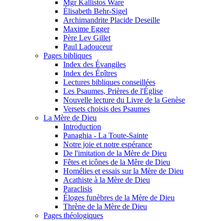
Mgr Kallistos Ware
Élisabeth Behr-Sigel
Archimandrite Placide Deseille
Maxime Egger
Père Lev Gillet
Paul Ladouceur
Pages bibliques
Index des Évangiles
Index des Épîtres
Lectures bibliques conseillées
Les Psaumes, Prières de l'Église
Nouvelle lecture du Livre de la Genèse
Versets choisis des Psaumes
La Mère de Dieu
Introduction
Panaghia - La Toute-Sainte
Notre joie et notre espérance
De l'imitation de la Mère de Dieu
Fêtes et icônes de la Mêre de Dieu
Homélies et essais sur la Mère de Dieu
Acathiste à la Mère de Dieu
Paraclisis
Éloges funèbres de la Mère de Dieu
Thrène de la Mère de Dieu
Pages théologiques