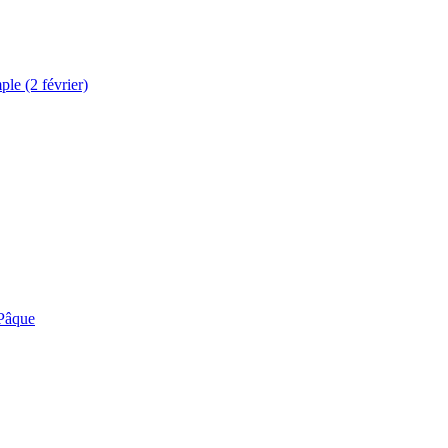
le (2 février)
 Pâque