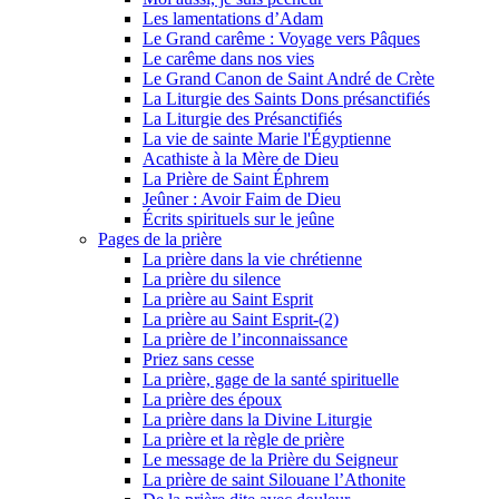
Les lamentations d’Adam
Le Grand carême : Voyage vers Pâques
Le carême dans nos vies
Le Grand Canon de Saint André de Crète
La Liturgie des Saints Dons présanctifiés
La Liturgie des Présanctifiés
La vie de sainte Marie l'Égyptienne
Acathiste à la Mère de Dieu
La Prière de Saint Éphrem
Jeûner : Avoir Faim de Dieu
Écrits spirituels sur le jeûne
Pages de la prière
La prière dans la vie chrétienne
La prière du silence
La prière au Saint Esprit
La prière au Saint Esprit-(2)
La prière de l’inconnaissance
Priez sans cesse
La prière, gage de la santé spirituelle
La prière des époux
La prière dans la Divine Liturgie
La prière et la règle de prière
Le message de la Prière du Seigneur
La prière de saint Silouane l’Athonite