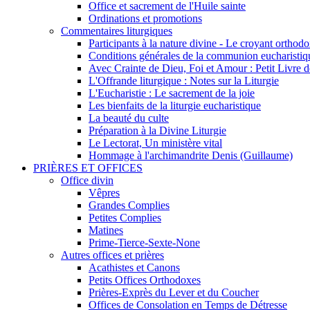
Office et sacrement de l'Huile sainte
Ordinations et promotions
Commentaires liturgiques
Participants à la nature divine - Le croyant ortho
Conditions générales de la communion eucharistiq
Avec Crainte de Dieu, Foi et Amour : Petit Livre
L'Offrande liturgique : Notes sur la Liturgie
L'Eucharistie : Le sacrement de la joie
Les bienfaits de la liturgie eucharistique
La beauté du culte
Préparation à la Divine Liturgie
Le Lectorat, Un ministère vital
Hommage à l'archimandrite Denis (Guillaume)
PRIÈRES ET OFFICES
Office divin
Vêpres
Grandes Complies
Petites Complies
Matines
Prime-Tierce-Sexte-None
Autres offices et prières
Acathistes et Canons
Petits Offices Orthodoxes
Prières-Exprès du Lever et du Coucher
Offices de Consolation en Temps de Détresse