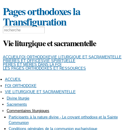
Aller au
Pages orthodoxes la
contenu
principal
Transfiguration
Formulaire de recherche
Search this site
Vie liturgique et sacramentelle
ACCUEIL
FOI ORTHODOXE
VIE LITURGIQUE ET SACRAMENTELLE
PRIÈRES ET OFFICES
VIE SPIRITUELLE
PÈRES ET MÈRES DANS LA FOI
LES PAGES ORTHODOXES ET RESSOURCES
ACCUEIL
FOI ORTHODOXE
VIE LITURGIQUE ET SACRAMENTELLE
Divine liturgie
Sacrements
Commentaires liturgiques
Participants à la nature divine - Le croyant orthodoxe et la Sainte
Communion
Conditions générales de la communion eucharistique