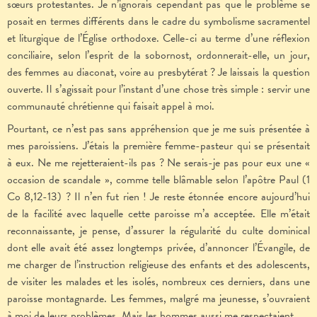
sœurs protestantes. Je n’ignorais cependant pas que le problème se
posait en termes différents dans le cadre du symbolisme sacramentel
et liturgique de l’Église orthodoxe. Celle-ci au terme d’une réflexion
conciliaire, selon l’esprit de la sobornost, ordonnerait-elle, un jour,
des femmes au diaconat, voire au presbytérat ? Je laissais la question
ouverte. Il s’agissait pour l’instant d’une chose très simple : servir une
communauté chrétienne qui faisait appel à moi.
Pourtant, ce n’est pas sans appréhension que je me suis présentée à
mes paroissiens. J’étais la première femme-pasteur qui se présentait
à eux. Ne me rejetteraient-ils pas ? Ne serais-je pas pour eux une «
occasion de scandale », comme telle blâmable selon l’apôtre Paul (1
Co 8,12-13) ? Il n’en fut rien ! Je reste étonnée encore aujourd’hui
de la facilité avec laquelle cette paroisse m’a acceptée. Elle m’était
reconnaissante, je pense, d’assurer la régularité du culte dominical
dont elle avait été assez longtemps privée, d’annoncer l’Évangile, de
me charger de l’instruction religieuse des enfants et des adolescents,
de visiter les malades et les isolés, nombreux ces derniers, dans une
paroisse montagnarde. Les femmes, malgré ma jeunesse, s’ouvraient
à moi de leurs problèmes. Mais les hommes aussi me respectaient.