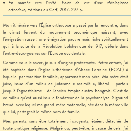
En marche vers l’unité. Point de vue d’une théologienne
orthodoxe
, Éditions du Cerf, 2017. 297 p.
Mon itinéraire vers l’Église orthodoxe a passé par la rencontre, dans
le climat fervent du mouvement œcuménique naissant, avec
l’émigration russe : une émigration pauvre mais riche spirituellement
qui, à la suite de la Révolution bolchevique de 1917, déferle dans
l’entre-deux-guerres sur l’Europe occidentale.
Comme vous le savez, je suis d’origine protestante. Petite enfant, j’ai
été baptisée dans l’Église luthérienne d’Alsace-Lorraine (ÉCAL) à
laquelle, par tradition familiale, appartenait mon père. Ma mère était
juive, issue d’un milieu de judaïsme « assimilé », libéral – parfois
jusqu’à l’agnosticisme – de l’ancien Empire austro-hongrois. C’est de
ce milieu qu’est aussi issu le fondateur de la psychanalyse, Sigmund
Freud, avec lequel ma grand-mère maternelle, née dans la même ville
que lui, partageait le même nom de famille.
Mes parents, sans être totalement incroyants, étaient détachés de
toute pratique religieuse. Malgré ou, peut-être, à cause de cela, j’ai