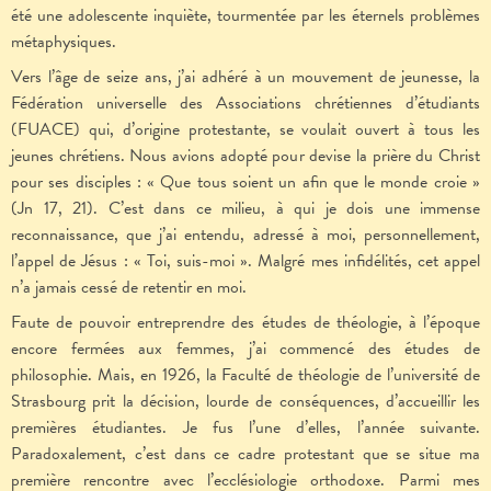
été une adolescente inquiète, tourmentée par les éternels problèmes
métaphysiques.
Vers l’âge de seize ans, j’ai adhéré à un mouvement de jeunesse, la
Fédération universelle des Associations chrétiennes d’étudiants
(FUACE) qui, d’origine protestante, se voulait ouvert à tous les
jeunes chrétiens. Nous avions adopté pour devise la prière du Christ
pour ses disciples : « Que tous soient un afin que le monde croie »
(Jn 17, 21). C’est dans ce milieu, à qui je dois une immense
reconnaissance, que j’ai entendu, adressé à moi, personnellement,
l’appel de Jésus : « Toi, suis-moi ». Malgré mes infidélités, cet appel
n’a jamais cessé de retentir en moi.
Faute de pouvoir entreprendre des études de théologie, à l’époque
encore fermées aux femmes, j’ai commencé des études de
philosophie. Mais, en 1926, la Faculté de théologie de l’université de
Strasbourg prit la décision, lourde de conséquences, d’accueillir les
premières étudiantes. Je fus l’une d’elles, l’année suivante.
Paradoxalement, c’est dans ce cadre protestant que se situe ma
première rencontre avec l’ecclésiologie orthodoxe. Parmi mes