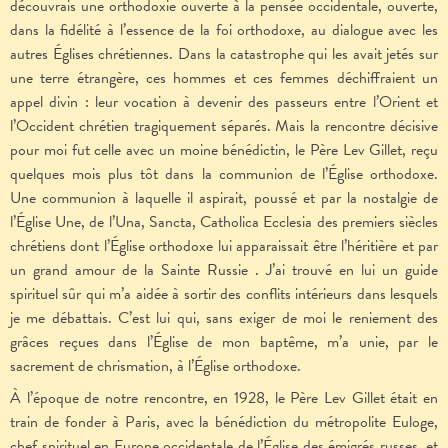
découvrais une orthodoxie ouverte à la pensée occidentale, ouverte,
dans la fidélité à l’essence de la foi orthodoxe, au dialogue avec les
autres Églises chrétiennes. Dans la catastrophe qui les avait jetés sur
une terre étrangère, ces hommes et ces femmes déchiffraient un
appel divin : leur vocation à devenir des passeurs entre l’Orient et
l’Occident chrétien tragiquement séparés. Mais la rencontre décisive
pour moi fut celle avec un moine bénédictin, le Père Lev Gillet, reçu
quelques mois plus tôt dans la communion de l’Église orthodoxe.
Une communion à laquelle il aspirait, poussé et par la nostalgie de
l’Église Une, de l’Una, Sancta, Catholica Ecclesia des premiers siècles
chrétiens dont l’Église orthodoxe lui apparaissait être l’héritière et par
un grand amour de la Sainte Russie . J’ai trouvé en lui un guide
spirituel sûr qui m’a aidée à sortir des conflits intérieurs dans lesquels
je me débattais. C’est lui qui, sans exiger de moi le reniement des
grâces reçues dans l’Église de mon baptême, m’a unie, par le
sacrement de chrismation, à l’Église orthodoxe.
À l’époque de notre rencontre, en 1928, le Père Lev Gillet était en
train de fonder à Paris, avec la bénédiction du métropolite Euloge,
chef spirituel en Europe occidentale de l’Église des émigrés russes, et