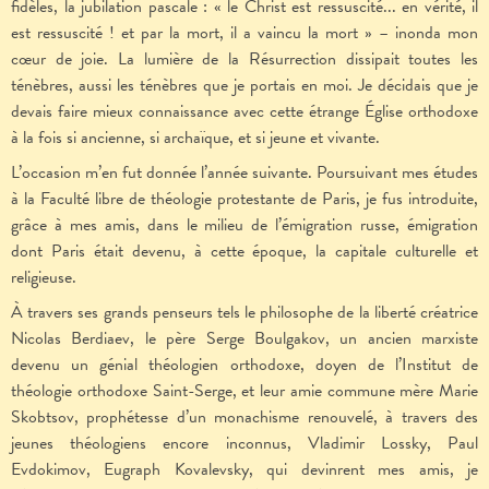
fidèles, la jubilation pascale : « le Christ est ressuscité... en vérité, il
est ressuscité ! et par la mort, il a vaincu la mort » – inonda mon
cœur de joie. La lumière de la Résurrection dissipait toutes les
ténèbres, aussi les ténèbres que je portais en moi. Je décidais que je
devais faire mieux connaissance avec cette étrange Église orthodoxe
à la fois si ancienne, si archaïque, et si jeune et vivante.
L’occasion m’en fut donnée l’année suivante. Poursuivant mes études
à la Faculté libre de théologie protestante de Paris, je fus introduite,
grâce à mes amis, dans le milieu de l’émigration russe, émigration
dont Paris était devenu, à cette époque, la capitale culturelle et
religieuse.
À travers ses grands penseurs tels le philosophe de la liberté créatrice
Nicolas Berdiaev, le père Serge Boulgakov, un ancien marxiste
devenu un génial théologien orthodoxe, doyen de l’Institut de
théologie orthodoxe Saint-Serge, et leur amie commune mère Marie
Skobtsov, prophétesse d’un monachisme renouvelé, à travers des
jeunes théologiens encore inconnus, Vladimir Lossky, Paul
Evdokimov, Eugraph Kovalevsky, qui devinrent mes amis, je