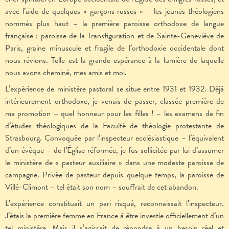
avec l’aide de quelques « garçons russes » – les jeunes théologiens
nommés plus haut – la première paroisse orthodoxe de langue
française : paroisse de la Transfiguration et de Sainte-Geneviève de
Paris, graine minuscule et fragile de l’orthodoxie occidentale dont
nous rêvions. Telle est la grande espérance à la lumière de laquelle
nous avons cheminé, mes amis et moi.
L’expérience de ministère pastoral se situe entre 1931 et 1932. Déjà
intérieurement orthodoxe, je venais de passer, classée première de
ma promotion – quel honneur pour les filles ! – les examens de fin
d’études théologiques de la Faculté de théologie protestante de
Strasbourg. Convoquée par l’inspecteur ecclésiastique – l’équivalent
d’un évêque – de l’Église réformée, je fus sollicitée par lui d’assumer
le ministère de « pasteur auxiliaire » dans une modeste paroisse de
campagne. Privée de pasteur depuis quelque temps, la paroisse de
Villé-Climont – tel était son nom – souffrait de cet abandon.
L’expérience constituait un pari risqué, reconnaissait l’inspecteur.
J’étais la première femme en France à être investie officiellement d’un
tel ministère. Mais il s’agissait de répondre à un besoin réel et