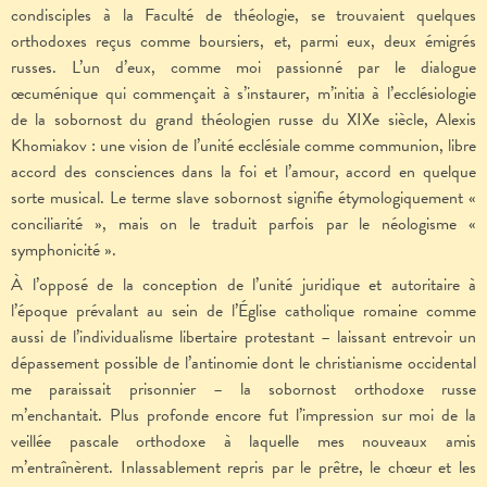
condisciples à la Faculté de théologie, se trouvaient quelques
orthodoxes reçus comme boursiers, et, parmi eux, deux émigrés
russes. L’un d’eux, comme moi passionné par le dialogue
œcuménique qui commençait à s’instaurer, m’initia à l’ecclésiologie
de la sobornost du grand théologien russe du XIXe siècle, Alexis
Khomiakov : une vision de l’unité ecclésiale comme communion, libre
accord des consciences dans la foi et l’amour, accord en quelque
sorte musical. Le terme slave sobornost signifie étymologiquement «
conciliarité », mais on le traduit parfois par le néologisme «
symphonicité ».
À l’opposé de la conception de l’unité juridique et autoritaire à
l’époque prévalant au sein de l’Église catholique romaine comme
aussi de l’individualisme libertaire protestant – laissant entrevoir un
dépassement possible de l’antinomie dont le christianisme occidental
me paraissait prisonnier – la sobornost orthodoxe russe
m’enchantait. Plus profonde encore fut l’impression sur moi de la
veillée pascale orthodoxe à laquelle mes nouveaux amis
m’entraînèrent. Inlassablement repris par le prêtre, le chœur et les