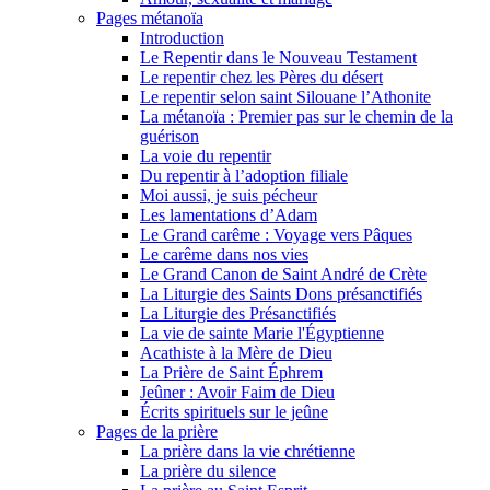
Pages métanoïa
Introduction
Le Repentir dans le Nouveau Testament
Le repentir chez les Pères du désert
Le repentir selon saint Silouane l’Athonite
La métanoïa : Premier pas sur le chemin de la
guérison
La voie du repentir
Du repentir à l’adoption filiale
Moi aussi, je suis pécheur
Les lamentations d’Adam
Le Grand carême : Voyage vers Pâques
Le carême dans nos vies
Le Grand Canon de Saint André de Crète
La Liturgie des Saints Dons présanctifiés
La Liturgie des Présanctifiés
La vie de sainte Marie l'Égyptienne
Acathiste à la Mère de Dieu
La Prière de Saint Éphrem
Jeûner : Avoir Faim de Dieu
Écrits spirituels sur le jeûne
Pages de la prière
La prière dans la vie chrétienne
La prière du silence