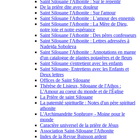
Saint Silouane l'Athonite : Sur le repentir
De la prière dite avec douleur
Saint Silouane l'Athonite : Sur l'amour
Saint Silouane l'Athonite : L'amour des ennemis
Saint Silouane l'Athonite : La Mère de Dieu,
notre joie et notre espérance
Saint Silouane l'Athonite : Des pères confesseurs
Saint Silouane l'Athonite : Lettres adressées à
Nadejda Soboleva
Saint Silouane l'Athonite : Annotations en marge
d'un catalogue de plantes potagères et de fleurs
Saint Silouane s'entretient avec les enfants
Saint Silouane- Entretiens avec les Enfants et
Deux lettres
Offices de Saint Silouane
Thérèse de Lisieux, Silouane de l'Athos :
L'Amour au coeur du monde et de l'Église
La Prière de saint Silouane
La paternité spirituelle : Notes d'un père spirituel
athonite
L'Archimandrite Sophrony - Moine pour le
monde
Caractère universel de la prière de Jésus
Association Saint-Silouane l'Athonite
Index de la Revue Buisson ardent