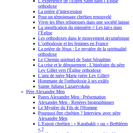
L’expérience de l'Esprit Saint dans l’Église
orthodoxe
La prière d’intercession
Pour un témoignage chrétien renouvelé
Vivre les fêtes religieuses dans une société laïque
La signification du ministère // Les laïcs dans
l’Église
Les orthodoxes dans le mouvement œcuménique
L’orthodoxie et les femmes en France
La prière de Jésus : Le mystère de la spiritualité
orthodoxe
Le Chemin spirituel de Saint Séraphim
La crise et le dénouement : L'itinéraire du père
Lev Gillet vers l'Église orthodoxe
L'ami de mère Marie (père Lev Gillet)
Hommage de l'orthodoxie à ses exilés
Sainte Juliana Lazarevskaïa
Père Alexandre Men
Pages Alexandre Men : Présentation
Alexandre Men - Repères biographiques
Le Mystère du Fils de l'Homme
Pourquoi être chrétien ? Interview avec père
Alexandre Men
L'Espoir chrétien : « Karabakh » ou « Bethléem
» ?