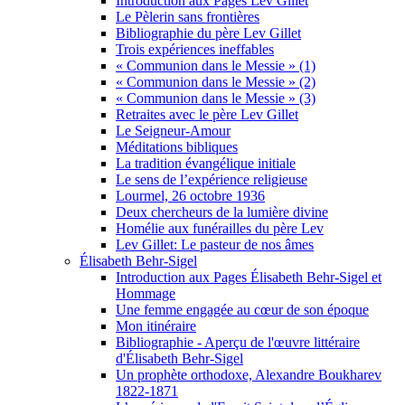
Introduction aux Pages Lev Gillet
Le Pèlerin sans frontières
Bibliographie du père Lev Gillet
Trois expériences ineffables
« Communion dans le Messie » (1)
« Communion dans le Messie » (2)
« Communion dans le Messie » (3)
Retraites avec le père Lev Gillet
Le Seigneur-Amour
Méditations bibliques
La tradition évangélique initiale
Le sens de l’expérience religieuse
Lourmel, 26 octobre 1936
Deux chercheurs de la lumière divine
Homélie aux funérailles du père Lev
Lev Gillet: Le pasteur de nos âmes
Élisabeth Behr-Sigel
Introduction aux Pages Élisabeth Behr-Sigel et
Hommage
Une femme engagée au cœur de son époque
Mon itinéraire
Bibliographie - Aperçu de l'œuvre littéraire
d'Élisabeth Behr-Sigel
Un prophète orthodoxe, Alexandre Boukharev
1822-1871