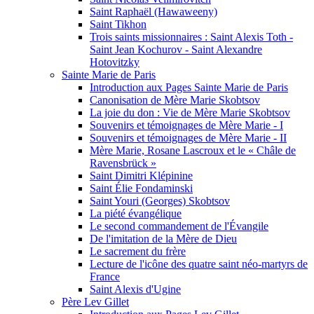
Saint Raphaël (Hawaweeny)
Saint Tikhon
Trois saints missionnaires : Saint Alexis Toth -
Saint Jean Kochurov - Saint Alexandre
Hotovitzky
Sainte Marie de Paris
Introduction aux Pages Sainte Marie de Paris
Canonisation de Mère Marie Skobtsov
La joie du don : Vie de Mère Marie Skobtsov
Souvenirs et témoignages de Mère Marie - I
Souvenirs et témoignages de Mère Marie - II
Mère Marie, Rosane Lascroux et le « Châle de
Ravensbrück »
Saint Dimitri Klépinine
Saint Élie Fondaminski
Saint Youri (Georges) Skobtsov
La piété évangélique
Le second commandement de l'Évangile
De l'imitation de la Mère de Dieu
Le sacrement du frère
Lecture de l'icône des quatre saint néo-martyrs de
France
Saint Alexis d'Ugine
Père Lev Gillet