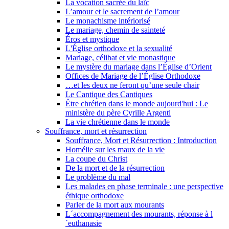
La vocation sacrée du laïc
L’amour et le sacrement de l’amour
Le monachisme intériorisé
Le mariage, chemin de sainteté
Éros et mystique
L'Église orthodoxe et la sexualité
Mariage, célibat et vie monastique
Le mystère du mariage dans l’Église d’Orient
Offices de Mariage de l’Église Orthodoxe
…et les deux ne feront qu’une seule chair
Le Cantique des Cantiques
Être chrétien dans le monde aujourd'hui : Le
ministère du père Cyrille Argenti
La vie chrétienne dans le monde
Souffrance, mort et résurrection
Souffrance, Mort et Résurrection : Introduction
Homélie sur les maux de la vie
La coupe du Christ
De la mort et de la résurrection
Le problème du mal
Les malades en phase terminale : une perspective
éthique orthodoxe
Parler de la mort aux mourants
L´accompagnement des mourants, réponse à l
´euthanasie