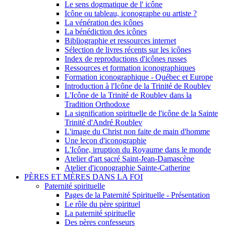
Le sens dogmatique de l' icône
Icône ou tableau, iconographe ou artiste ?
La vénération des icônes
La bénédiction des icônes
Bibliographie et ressources internet
Sélection de livres récents sur les icônes
Index de reproductions d'icônes russes
Ressources et formation iconographiques
Formation iconographique - Québec et Europe
Introduction à l'Icône de la Trinité de Roublev
L'Icône de la Trinité de Roublev dans la
Tradition Orthodoxe
La signification spirituelle de l'icône de la Sainte
Trinité d'André Roublev
L'image du Christ non faite de main d'homme
Une leçon d'iconographie
L'Icône, irruption du Royaume dans le monde
Atelier d'art sacré Saint-Jean-Damascène
Atelier d'iconographie Sainte-Catherine
PÈRES ET MÈRES DANS LA FOI
Paternité spirituelle
Pages de la Paternité Spirituelle - Présentation
Le rôle du père spirituel
La paternité spirituelle
Des pères confesseurs