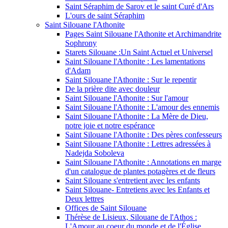
Saint Séraphim de Sarov et le saint Curé d'Ars
L'ours de saint Séraphim
Saint Silouane l'Athonite
Pages Saint Silouane l'Athonite et Archimandrite
Sophrony
Starets Silouane :Un Saint Actuel et Universel
Saint Silouane l'Athonite : Les lamentations
d'Adam
Saint Silouane l'Athonite : Sur le repentir
De la prière dite avec douleur
Saint Silouane l'Athonite : Sur l'amour
Saint Silouane l'Athonite : L'amour des ennemis
Saint Silouane l'Athonite : La Mère de Dieu,
notre joie et notre espérance
Saint Silouane l'Athonite : Des pères confesseurs
Saint Silouane l'Athonite : Lettres adressées à
Nadejda Soboleva
Saint Silouane l'Athonite : Annotations en marge
d'un catalogue de plantes potagères et de fleurs
Saint Silouane s'entretient avec les enfants
Saint Silouane- Entretiens avec les Enfants et
Deux lettres
Offices de Saint Silouane
Thérèse de Lisieux, Silouane de l'Athos :
L'Amour au coeur du monde et de l'Église