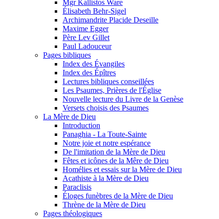
Mgr Kallistos Ware
Élisabeth Behr-Sigel
Archimandrite Placide Deseille
Maxime Egger
Père Lev Gillet
Paul Ladouceur
Pages bibliques
Index des Évangiles
Index des Épîtres
Lectures bibliques conseillées
Les Psaumes, Prières de l'Église
Nouvelle lecture du Livre de la Genèse
Versets choisis des Psaumes
La Mère de Dieu
Introduction
Panaghia - La Toute-Sainte
Notre joie et notre espérance
De l'imitation de la Mère de Dieu
Fêtes et icônes de la Mêre de Dieu
Homélies et essais sur la Mère de Dieu
Acathiste à la Mère de Dieu
Paraclisis
Éloges funèbres de la Mère de Dieu
Thrène de la Mère de Dieu
Pages théologiques