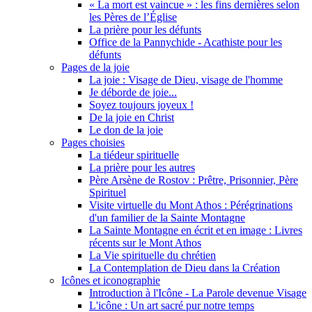
« La mort est vaincue » : les fins dernières selon
les Pères de l’Église
La prière pour les défunts
Office de la Pannychide - Acathiste pour les
défunts
Pages de la joie
La joie : Visage de Dieu, visage de l'homme
Je déborde de joie...
Soyez toujours joyeux !
De la joie en Christ
Le don de la joie
Pages choisies
La tiédeur spirituelle
La prière pour les autres
Père Arsène de Rostov : Prêtre, Prisonnier, Père
Spirituel
Visite virtuelle du Mont Athos : Pérégrinations
d'un familier de la Sainte Montagne
La Sainte Montagne en écrit et en image : Livres
récents sur le Mont Athos
La Vie spirituelle du chrétien
La Contemplation de Dieu dans la Création
Icônes et iconographie
Introduction à l'Icône - La Parole devenue Visage
L'icône : Un art sacré pur notre temps