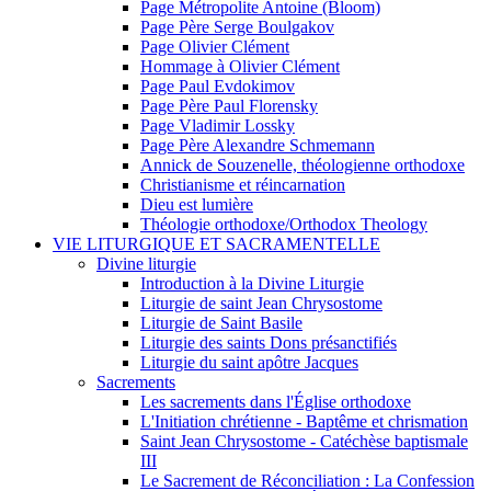
Page Métropolite Antoine (Bloom)
Page Père Serge Boulgakov
Page Olivier Clément
Hommage à Olivier Clément
Page Paul Evdokimov
Page Père Paul Florensky
Page Vladimir Lossky
Page Père Alexandre Schmemann
Annick de Souzenelle, théologienne orthodoxe
Christianisme et réincarnation
Dieu est lumière
Théologie orthodoxe/Orthodox Theology
VIE LITURGIQUE ET SACRAMENTELLE
Divine liturgie
Introduction à la Divine Liturgie
Liturgie de saint Jean Chrysostome
Liturgie de Saint Basile
Liturgie des saints Dons présanctifiés
Liturgie du saint apôtre Jacques
Sacrements
Les sacrements dans l'Église orthodoxe
L'Initiation chrétienne - Baptême et chrismation
Saint Jean Chrysostome - Catéchèse baptismale
III
Le Sacrement de Réconciliation : La Confession