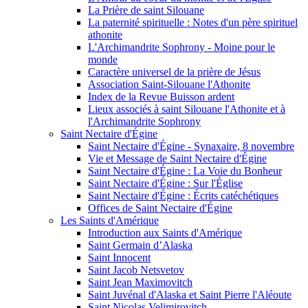
La Prière de saint Silouane
La paternité spirituelle : Notes d'un père spirituel
athonite
L'Archimandrite Sophrony - Moine pour le
monde
Caractère universel de la prière de Jésus
Association Saint-Silouane l'Athonite
Index de la Revue Buisson ardent
Lieux associés à saint Silouane l'Athonite et à
l'Archimandrite Sophrony
Saint Nectaire d'Égine
Saint Nectaire d'Égine - Synaxaire, 8 novembre
Vie et Message de Saint Nectaire d'Égine
Saint Nectaire d'Égine : La Voie du Bonheur
Saint Nectaire d'Égine : Sur l'Église
Saint Nectaire d'Égine : Écrits catéchétiques
Offices de Saint Nectaire d'Égine
Les Saints d'Amérique
Introduction aux Saints d'Amérique
Saint Germain d’Alaska
Saint Innocent
Saint Jacob Netsvetov
Saint Jean Maximovitch
Saint Juvénal d'Alaska et Saint Pierre l'Aléoute
Saint Nicolas Velimirovitch