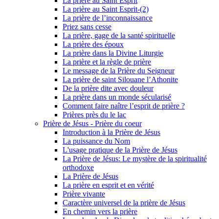
La prière au Saint Esprit
La prière au Saint Esprit-(2)
La prière de l’inconnaissance
Priez sans cesse
La prière, gage de la santé spirituelle
La prière des époux
La prière dans la Divine Liturgie
La prière et la règle de prière
Le message de la Prière du Seigneur
La prière de saint Silouane l’Athonite
De la prière dite avec douleur
La prière dans un monde sécularisé
Comment faire naître l’esprit de prière ?
Prières près du le lac
Prière de Jésus - Prière du coeur
Introduction à la Prière de Jésus
La puissance du Nom
L'usage pratique de la Prière de Jésus
La Prière de Jésus: Le mystère de la spiritualité
orthodoxe
La Prière de Jésus
La prière en esprit et en vérité
Prière vivante
Caractère universel de la prière de Jésus
En chemin vers la prière