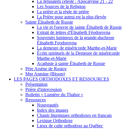
La Jérusalem céleste : Apocalypse 21 - 22
Les Sources de la Religion
La prière et la règle de prière
La Prière pour autrui est la plus élevée
Sainte Élisabeth de Russie
La vie et l'oeuvre de sainte Élisabeth de Russie
Extrait de lettres d'Élisabeth Féodorovna
Souvenirs lumineux de la grande-duchesse
Élisabeth Feodorovna
La demeure de miséricorde Marthe-et-Marie
Écrits spirituels de la Demeure de miséricorde
Marthe-et-Marie
Acathiste à sainte Élisabeth de Russie
Père Arsène de Rostov
Mgr Antoine (Bloom)
LES PAGES ORTHODOXES ET RESSOURCES
Présentation
Prière d'intercession
Bulletin « Lumière du Thabor »
Ressources
Nouveautés
Index des images
Chants liturgiques orthodoxes en français
Lexique Orthodoxe
Lieux de culte orthodoxe au Québec