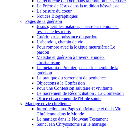
La recherche de Dieu dans la tradition hésychaste
La Prière de Jésus dans la tradition hésychaste
La brisure du coeur
Notices Biographiques
Pages de la guérison
Jésus guérit les malades, chasse les démons et
ressuscite les morts
Guérir par la puissance du pardon
L'abandon, chemin de vie
Pour rompre avec la logique meurtrière : Le
pardon
Maladie et guérison à travers le judéo-
christianisme
La métanoïa : Premier pas sur le chemin de la
guérison
La pratique du sacrement de pénitence
Objections à la Confession
Pour une Confession salutaire et vivifiante
Le Sacrement de Réconciliation : La Confession
Office et sacrement de l'Huile sainte
Mariage et vie chrétienne
Introduction aux Pages du Mariage et de la Vie
Chrétienne dans le Monde
Le mariage dans le Nouveau Testament
Saint Jean Chrysostome sur le mariage