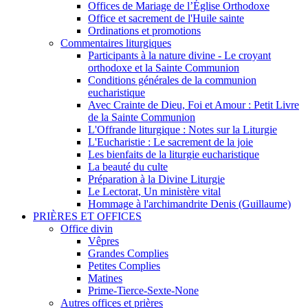
Offices de Mariage de l’Église Orthodoxe
Office et sacrement de l'Huile sainte
Ordinations et promotions
Commentaires liturgiques
Participants à la nature divine - Le croyant
orthodoxe et la Sainte Communion
Conditions générales de la communion
eucharistique
Avec Crainte de Dieu, Foi et Amour : Petit Livre
de la Sainte Communion
L'Offrande liturgique : Notes sur la Liturgie
L'Eucharistie : Le sacrement de la joie
Les bienfaits de la liturgie eucharistique
La beauté du culte
Préparation à la Divine Liturgie
Le Lectorat, Un ministère vital
Hommage à l'archimandrite Denis (Guillaume)
PRIÈRES ET OFFICES
Office divin
Vêpres
Grandes Complies
Petites Complies
Matines
Prime-Tierce-Sexte-None
Autres offices et prières