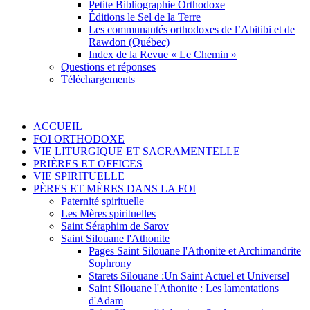
Petite Bibliographie Orthodoxe
Éditions le Sel de la Terre
Les communautés orthodoxes de l’Abitibi et de
Rawdon (Québec)
Index de la Revue « Le Chemin »
Questions et réponses
Téléchargements
ACCUEIL
FOI ORTHODOXE
VIE LITURGIQUE ET SACRAMENTELLE
PRIÈRES ET OFFICES
VIE SPIRITUELLE
PÈRES ET MÈRES DANS LA FOI
Paternité spirituelle
Les Mères spirituelles
Saint Séraphim de Sarov
Saint Silouane l'Athonite
Pages Saint Silouane l'Athonite et Archimandrite
Sophrony
Starets Silouane :Un Saint Actuel et Universel
Saint Silouane l'Athonite : Les lamentations
d'Adam