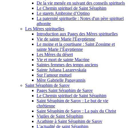
De la vie menée en suivant des conseils spirituels
Le Chemin spirituel de Saint Séraphim
Le starets Ambroise d’Optino
La paternité spirituelle : Notes d'un père spirituel
athonite
Les Mères spirituelles
Introduction aux Pages des Mères spirituelles
Vie de sainte Marie l'Égyptienne
Le moine et la courtisane : Saint Zossime et
sainte Marie l’Égyptienne
Les Mères du désert
Vie et mort de sainte Macrine
Saintes femmes des temps anciens
Sainte Juliana Lazarevskaïa
Sur l’amour mutuel
Mère Gabrielle Papayannis
Saint Séraphim de Sarov
Pages Saint Séraphim de Sarov
Le Chemin spirituel de Saint Séraphim
Saint Séraphim de Sarov : Le but de vie
chrétienne
Saint Séraphim de Sarov : La paix du Christ
Vigiles de Saint Séraphim
Acathiste à Saint Séraphim de Sarov
L'actualité de saint Séraphim