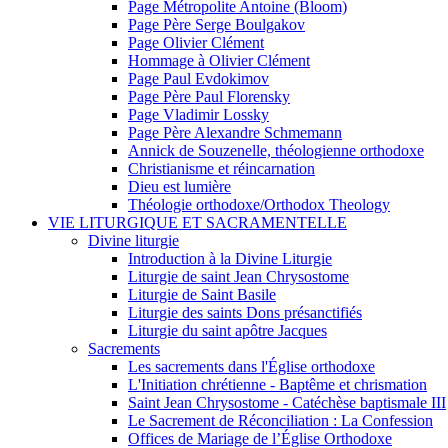
Page Métropolite Antoine (Bloom)
Page Père Serge Boulgakov
Page Olivier Clément
Hommage à Olivier Clément
Page Paul Evdokimov
Page Père Paul Florensky
Page Vladimir Lossky
Page Père Alexandre Schmemann
Annick de Souzenelle, théologienne orthodoxe
Christianisme et réincarnation
Dieu est lumière
Théologie orthodoxe/Orthodox Theology
VIE LITURGIQUE ET SACRAMENTELLE
Divine liturgie
Introduction à la Divine Liturgie
Liturgie de saint Jean Chrysostome
Liturgie de Saint Basile
Liturgie des saints Dons présanctifiés
Liturgie du saint apôtre Jacques
Sacrements
Les sacrements dans l'Église orthodoxe
L'Initiation chrétienne - Baptême et chrismation
Saint Jean Chrysostome - Catéchèse baptismale III
Le Sacrement de Réconciliation : La Confession
Offices de Mariage de l’Église Orthodoxe