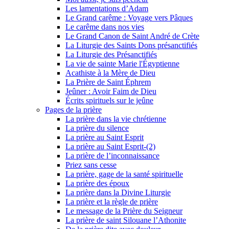
Les lamentations d’Adam
Le Grand carême : Voyage vers Pâques
Le carême dans nos vies
Le Grand Canon de Saint André de Crète
La Liturgie des Saints Dons présanctifiés
La Liturgie des Présanctifiés
La vie de sainte Marie l'Égyptienne
Acathiste à la Mère de Dieu
La Prière de Saint Éphrem
Jeûner : Avoir Faim de Dieu
Écrits spirituels sur le jeûne
Pages de la prière
La prière dans la vie chrétienne
La prière du silence
La prière au Saint Esprit
La prière au Saint Esprit-(2)
La prière de l’inconnaissance
Priez sans cesse
La prière, gage de la santé spirituelle
La prière des époux
La prière dans la Divine Liturgie
La prière et la règle de prière
Le message de la Prière du Seigneur
La prière de saint Silouane l’Athonite