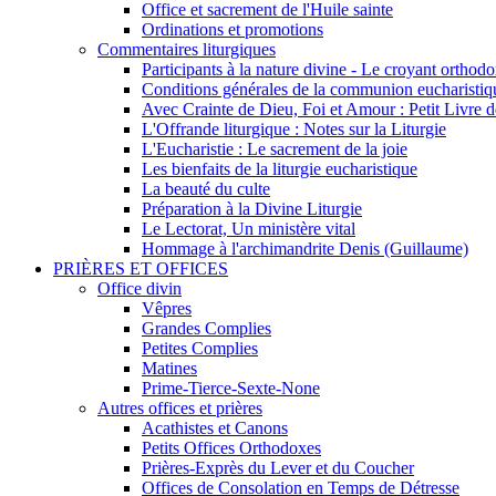
Office et sacrement de l'Huile sainte
Ordinations et promotions
Commentaires liturgiques
Participants à la nature divine - Le croyant ortho
Conditions générales de la communion eucharistiq
Avec Crainte de Dieu, Foi et Amour : Petit Livre
L'Offrande liturgique : Notes sur la Liturgie
L'Eucharistie : Le sacrement de la joie
Les bienfaits de la liturgie eucharistique
La beauté du culte
Préparation à la Divine Liturgie
Le Lectorat, Un ministère vital
Hommage à l'archimandrite Denis (Guillaume)
PRIÈRES ET OFFICES
Office divin
Vêpres
Grandes Complies
Petites Complies
Matines
Prime-Tierce-Sexte-None
Autres offices et prières
Acathistes et Canons
Petits Offices Orthodoxes
Prières-Exprès du Lever et du Coucher
Offices de Consolation en Temps de Détresse