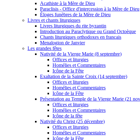
Acathiste à la Mère de Dieu
Paraclisis - Office d'intercession à la Mère de Dieu
Éloges funèbres de la Mère de Dieu
Livres et chants liturgiques
Livres liturgiques du rite byzantin
Introduction au Paraclytique ou Grand Octoèque
Chants liturgiques orthodoxes en français
Menalogion de Janvier
Les grandes fêtes
Nativité de la Vierge Marie (8 septembre)
Offices et liturgies
Homélies et Commentaires
Icône de la Fête
Exaltation de la Sainte Croix (14 septembre)
Offices et liturgies
Homélies et Commentaires
Icône de la Fête
Présentation au Temple de la Vierge Marie (21 no
Offices et liturgies
Homélies et Commentaires
Icône de la fête
Nativité du Christ (25 décembre)
Offices et liturgies
Homélies et Commentaires
Icône de la Fête