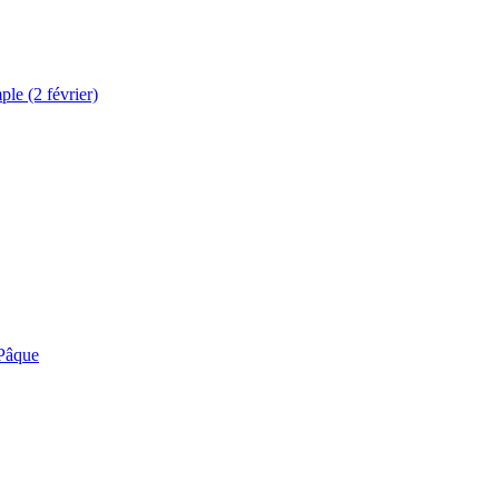
le (2 février)
 Pâque