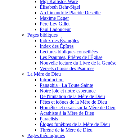
Mgr Kallistos Ware
Élisabeth Behr-Sigel
Archimandrite Placide Deseille
Maxime Egger
Père Lev Gillet
Paul Ladouceur
Pages bibliques
Index des Évangiles
Index des Épîtres
Lectures bibliques conseillées
Les Psaumes, Prières de l'Église
Nouvelle lecture du Livre de la Genèse
Versets choisis des Psaumes
La Mère de Dieu
Introduction
Panaghia - La Toute-Sainte
Notre joie et notre espérance
De l'imitation de la Mère de Dieu
Fêtes et icônes de la Mêre de Dieu
Homélies et essais sur la Mère de Dieu
Acathiste à la Mère de Dieu
Paraclisis
Éloges funèbres de la Mère de Dieu
Thrène de la Mère de Dieu
Pages théologiques