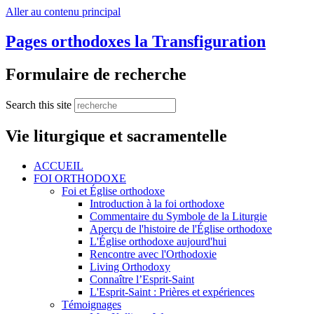
Aller au contenu principal
Pages orthodoxes la Transfiguration
Formulaire de recherche
Search this site
Vie liturgique et sacramentelle
ACCUEIL
FOI ORTHODOXE
Foi et Église orthodoxe
Introduction à la foi orthodoxe
Commentaire du Symbole de la Liturgie
Aperçu de l'histoire de l'Église orthodoxe
L'Église orthodoxe aujourd'hui
Rencontre avec l'Orthodoxie
Living Orthodoxy
Connaître l’Esprit-Saint
L'Esprit-Saint : Prières et expériences
Témoignages