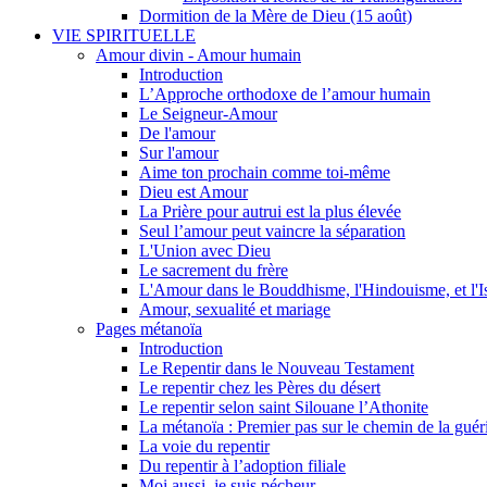
Dormition de la Mère de Dieu (15 août)
VIE SPIRITUELLE
Amour divin - Amour humain
Introduction
L’Approche orthodoxe de l’amour humain
Le Seigneur-Amour
De l'amour
Sur l'amour
Aime ton prochain comme toi-même
Dieu est Amour
La Prière pour autrui est la plus élevée
Seul l’amour peut vaincre la séparation
L'Union avec Dieu
Le sacrement du frère
L'Amour dans le Bouddhisme, l'Hindouisme, et l'I
Amour, sexualité et mariage
Pages métanoïa
Introduction
Le Repentir dans le Nouveau Testament
Le repentir chez les Pères du désert
Le repentir selon saint Silouane l’Athonite
La métanoïa : Premier pas sur le chemin de la guér
La voie du repentir
Du repentir à l’adoption filiale
Moi aussi, je suis pécheur