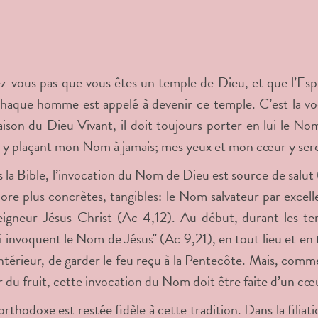
z-vous pas que vous êtes un temple de Dieu, et que l’Espri
haque homme est appelé à devenir ce temple. C’est la vo
ison du Dieu Vivant, il doit toujours porter en lui le N
n y plaçant mon Nom à jamais; mes yeux et mon cœur y sero
s la Bible, l’invocation du Nom de Dieu est source de salut
ore plus concrètes, tangibles: le Nom salvateur par excell
igneur Jésus-Christ (Ac 4,12). Au début, durant les tem
i invoquent le Nom de Jésus" (Ac 9,21), en tout lieu et en t
intérieur, de garder le feu reçu à la Pentecôte. Mais, comme
r du fruit, cette invocation du Nom doit être faite d’un cœ
 orthodoxe est restée fidèle à cette tradition. Dans la fili