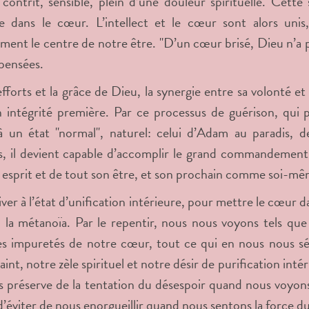
contrit, sensible, plein d’une douleur spirituelle. Cette so
e dans le cœur. L’intellect et le cœur sont alors unis
ement le centre de notre être. "D’un cœur brisé, Dieu n’a 
 pensées.
efforts et la grâce de Dieu, la synergie entre sa volonté et
 intégrité première. Par ce processus de guérison, qui pas
 à un état "normal", naturel: celui d’Adam au paradis,
s, il devient capable d’accomplir le grand commandement
 esprit et de tout son être, et son prochain comme soi-mê
ver à l’état d’unification intérieure, pour mettre le cœur da
, la métanoïa. Par le repentir, nous nous voyons tels qu
es impuretés de notre cœur, tout ce qui en nous nous sé
saint, notre zèle spirituel et notre désir de purification intéri
s préserve de la tentation du désespoir quand nous voyons
’éviter de nous enorgueillir quand nous sentons la force du 