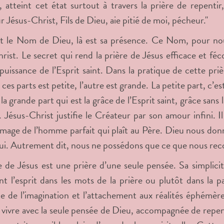
, atteint cet état surtout à travers la prière de repentir
r Jésus-Christ, Fils de Dieu, aie pitié de moi, pécheur."
t le Nom de Dieu, là est sa présence. Ce Nom, pour nous
rist. Le secret qui rend la prière de Jésus efficace et fécon
a puissance de l’Esprit saint. Dans la pratique de cette pr
 ces parts est petite, l’autre est grande. La petite part, c’
la grande part qui est la grâce de l’Esprit saint, grâce sans
. Jésus-Christ justifie le Créateur par son amour infini. I
l’image de l’homme parfait qui plaît au Père. Dieu nous do
ui. Autrement dit, nous ne possédons que ce que nous reco
e de Jésus est une prière d’une seule pensée. Sa simplicit
t l’esprit dans les mots de la prière ou plutôt dans la p
te de l’imagination et l’attachement aux réalités éphém
 à vivre avec la seule pensée de Dieu, accompagnée de repen