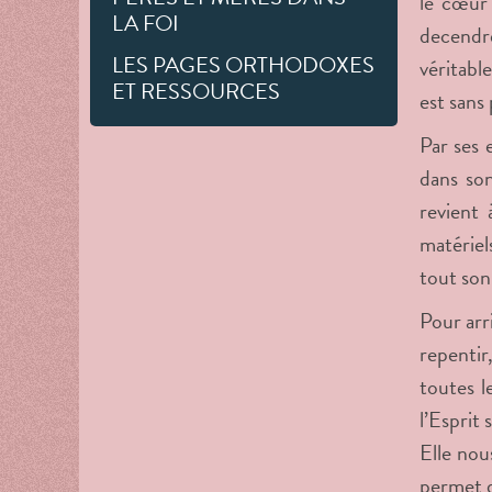
le cœur 
LA FOI
decendr
LES PAGES ORTHODOXES
véritabl
ET RESSOURCES
est sans
Par ses 
dans son
revient
matériel
tout son
Pour arri
repentir
toutes l
l’Esprit 
Elle nou
permet d