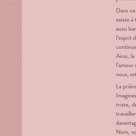
Dans ce 
existe à
aussi bi
l’esprit
continue
Ainsi, l
l’amour d
nous, es
La prièr
Imaginez
triste, 
travaill
davantag
Nom, vou