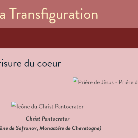
Aller au
a Transfiguration
contenu
principal
risure du coeur
Christ Pantocrator
cône de Sofronov, Monastère de Chevetogne)