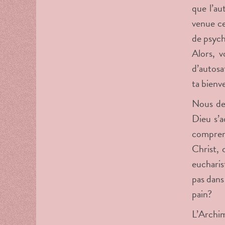
que l’au
venue ce
de psych
Alors, v
d’autosa
ta bienve
Nous dev
Dieu s’a
comprend
Christ, 
eucharis
pas dans
pain?
L’Archim