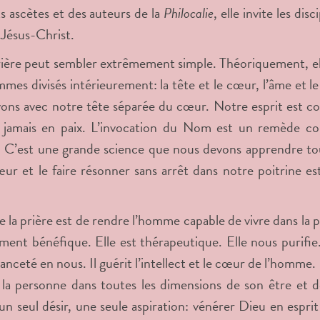
ts ascètes et des auteurs de la
Philocalie
, elle invite les di
Jésus-Christ.
ière peut sembler extrêmement simple. Théoriquement, elle l
mes divisés intérieurement: la tête et le cœur, l’âme et le 
ons avec notre tête séparée du cœur. Notre esprit est c
amais en paix. L’invocation du Nom est un remède contr
 C’est une grande science que nous devons apprendre to
ur et le faire résonner sans arrêt dans notre poitrine es
e la prière est de rendre l’homme capable de vivre dans la
ent bénéfique. Elle est thérapeutique. Elle nous purifie
ceté en nous. Il guérit l’intellect et le cœur de l’homme. Il
la personne dans toutes les dimensions de son être et d
un seul désir, une seule aspiration: vénérer Dieu en esprit