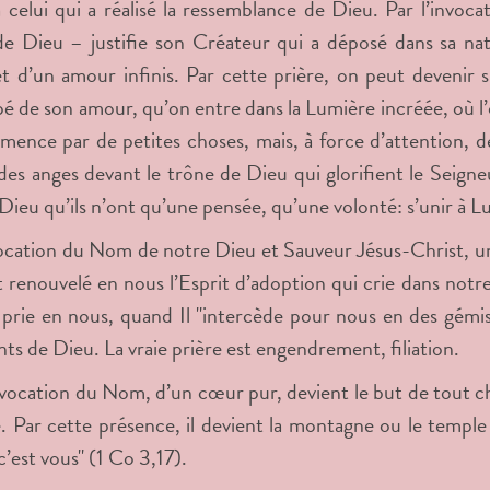
 celui qui a réalisé la ressemblance de Dieu. Par l’invo
de Dieu – justifie son Créateur qui a déposé dans sa nat
t d’un amour infinis. Par cette prière, on peut devenir si
é de son amour, qu’on entre dans la Lumière incréée, où l’on
nce par de petites choses, mais, à force d’attention, d
s anges devant le trône de Dieu qui glorifient le Seigneur
 Dieu qu’ils n’ont qu’une pensée, qu’une volonté: s’unir à Lui
vocation du Nom de notre Dieu et Sauveur Jésus-Christ, un
t renouvelé en nous l’Esprit d’adoption qui crie dans not
prie en nous, quand Il "intercède pour nous en des gémi
nts de Dieu. La vraie prière est engendrement, filiation.
invocation du Nom, d’un cœur pur, devient le but de tout ch
 Par cette présence, il devient la montagne ou le temple 
c’est vous" (1 Co 3,17).