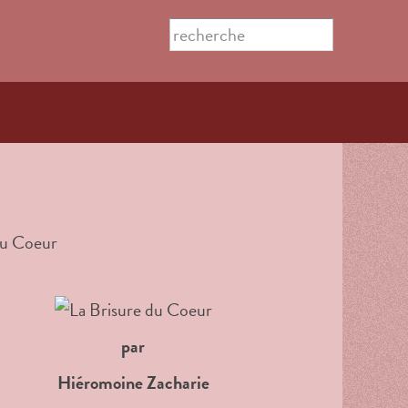
Search this site
Formulaire
de
recherche
par
Hiéromoine Zacharie