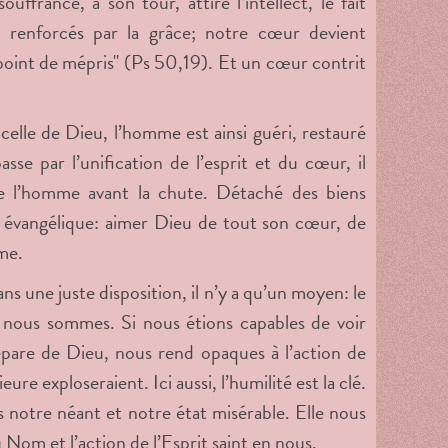
uffrance, à son tour, attire l’intellect, le fait
, renforcés par la grâce; notre cœur devient
point de mépris" (Ps 50,19). Et un cœur contrit
 celle de Dieu, l’homme est ainsi guéri, restauré
se par l’unification de l’esprit et du cœur, il
 de l’homme avant la chute. Détaché des biens
 évangélique: aimer Dieu de tout son cœur, de
me.
ns une juste disposition, il n’y a qu’un moyen: le
e nous sommes. Si nous étions capables de voir
pare de Dieu, nous rend opaques à l’action de
eure exploseraient. Ici aussi, l’humilité est la clé.
 notre néant et notre état misérable. Elle nous
Nom et l’action de l’Esprit saint en nous.