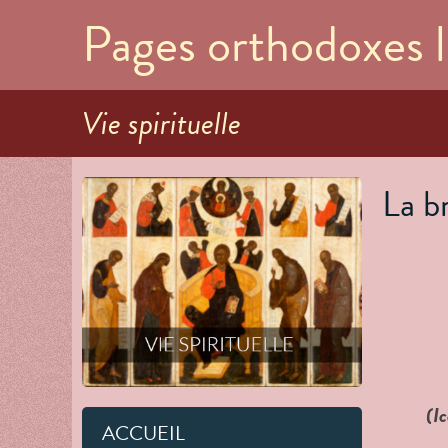
Pages orthodoxes l
Vie spirituelle
La b
(I
ACCUEIL