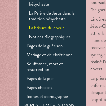
poursuit
hésychaste
"Seigneu
La Prière de Jésus dans la
tradition hésychaste
Là où es
Jésus-Ch
La brisure du coeur
attire l
Notices Biographiques
L’une de
Pages de la guérison
recevoir 
synergie
Mariage et vie chrétienne
réalisé 
Souffrance, mort et
envers L
résurrection
La prièr
Pages de la joie
enferman
Pages choisies
dissipan
Icônes et iconographie
l’esprit
PÈRES ET MÈRES DANS