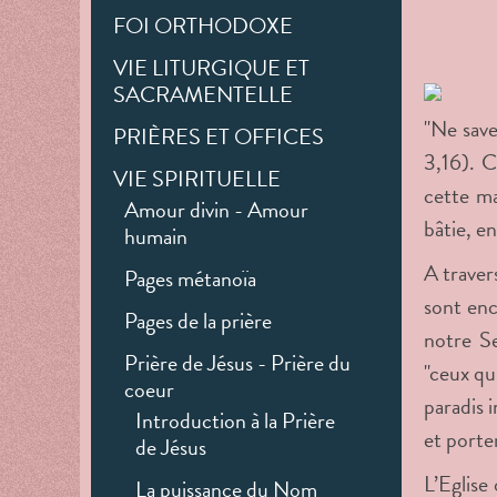
FOI ORTHODOXE
VIE LITURGIQUE ET
SACRAMENTELLE
"Ne save
PRIÈRES ET OFFICES
3,16). C
VIE SPIRITUELLE
cette ma
Amour divin - Amour
bâtie, e
humain
A traver
Pages métanoïa
sont enc
Pages de la prière
notre Se
Prière de Jésus - Prière du
"ceux qu
coeur
paradis 
Introduction à la Prière
et porte
de Jésus
L’Eglise
La puissance du Nom