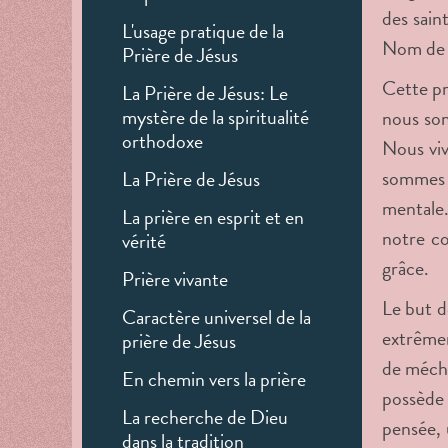
des sain
L'usage pratique de la
Nom de 
Prière de Jésus
Cette pr
La Prière de Jésus: Le
mystère de la spiritualité
nous som
orthodoxe
Nous viv
sommes j
La Prière de Jésus
mentale.
La prière en esprit et en
notre cœ
vérité
grâce.
Prière vivante
Le but d
Caractère universel de la
extrêmem
prière de Jésus
de méchan
En chemin vers la prière
possède 
La recherche de Dieu
pensée, 
dans la tradition