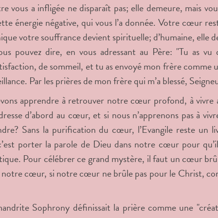
tre vous a infligée ne disparaît pas; elle demeure, mais v
tte énergie négative, qui vous l’a donnée. Votre cœur reste
ique votre souffrance devient spirituelle; d’humaine, elle d
ous pouvez dire, en vous adressant au Père: "Tu as vu qu
tisfaction, de sommeil, et tu as envoyé mon frère comme un
illance. Par les prières de mon frère qui m’a blessé, Seigneu
ons apprendre à retrouver notre cœur profond, à vivre avec
dresse d’abord au cœur, et si nous n’apprenons pas à vi
re? Sans la purification du cœur, l’Evangile reste un 
c’est porter la parole de Dieu dans notre cœur pour qu’i
tique. Pour célébrer ce grand mystère, il faut un cœur brû
 notre cœur, si notre cœur ne brûle pas pour le Christ, 
andrite Sophrony définissait la prière comme une "création