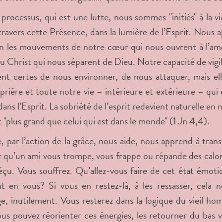
processus, qui est une lutte, nous sommes "initiés" à la 
 travers cette Présence, dans la lumière de l’Esprit. Nous 
en les mouvements de notre cœur qui nous ouvrent à l’amo
 du Christ qui nous séparent de Dieu. Notre capacité de vig
nt certes de nous environner, de nous attaquer, mais el
a prière et toute notre vie – intérieure et extérieure – qu
ans l’Esprit. La sobriété de l’esprit redevient naturelle en 
t "plus grand que celui qui est dans le monde" (1 Jn 4,4).
e, par l’action de la grâce, nous aide, nous apprend à tran
 qu’un ami vous trompe, vous frappe ou répande des calo
déçu. Vous souffrez. Qu’allez-vous faire de cet état émoti
ent en vous? Si vous en restez-là, à les ressasser, cela 
e, inutilement. Vous resterez dans la logique du vieil ho
s pouvez réorienter ces énergies, les retourner du bas ver