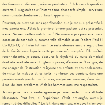
des femmes au diaconat, voire au presbytérat ? Je laissais la question
ouverte. Il s’agissait pour l’instant d’une chose très simple : servir une
communauté chrétienne qui faisait appel à moi.
Pourtant, ce n’est pas sans appréhension que je me suis présentée à
mes paroissiens. J’étais la première femme-pasteur qui se présentait
à eux. Ne me rejetteraient-ils pas ? Ne serais-je pas pour eux une «
occasion de scandale », comme telle blâmable selon l’apôtre Paul (1
Co 8,12-13) ? Il n’en fut rien ! Je reste étonnée encore aujourd’hui
de la facilité avec laquelle cette paroisse m’a acceptée. Elle m’était
reconnaissante, je pense, d’assurer la régularité du culte dominical
dont elle avait été assez longtemps privée, d’annoncer l’Évangile, de
me charger de l’instruction religieuse des enfants et des adolescents,
de visiter les malades et les isolés, nombreux ces derniers, dans une
paroisse montagnarde. Les femmes, malgré ma jeunesse, s’ouvraient
à moi de leurs problèmes. Mais les hommes aussi me respectaient.
Jamais je ne me suis sentie agressée par une parole ou une attitude
blessantes. Peut-être, si l’expérience s’était prolongée, aurais-je
rencontré des difficultés ? En fait, dans mon cas, elle devait s’achever