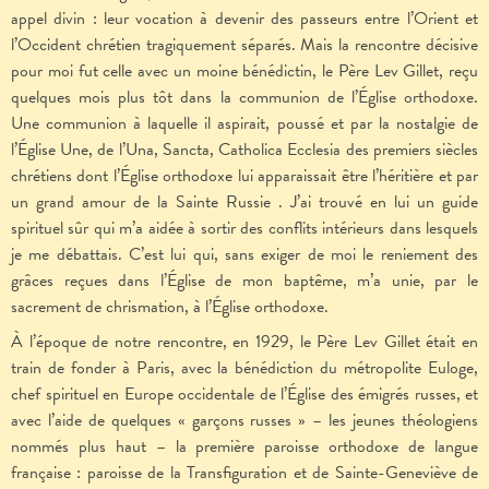
appel divin : leur vocation à devenir des passeurs entre l’Orient et
l’Occident chrétien tragiquement séparés. Mais la rencontre décisive
pour moi fut celle avec un moine bénédictin, le Père Lev Gillet, reçu
quelques mois plus tôt dans la communion de l’Église orthodoxe.
Une communion à laquelle il aspirait, poussé et par la nostalgie de
l’Église Une, de l’Una, Sancta, Catholica Ecclesia des premiers siècles
chrétiens dont l’Église orthodoxe lui apparaissait être l’héritière et par
un grand amour de la Sainte Russie . J’ai trouvé en lui un guide
spirituel sûr qui m’a aidée à sortir des conflits intérieurs dans lesquels
je me débattais. C’est lui qui, sans exiger de moi le reniement des
grâces reçues dans l’Église de mon baptême, m’a unie, par le
sacrement de chrismation, à l’Église orthodoxe.
À l’époque de notre rencontre, en 1929, le Père Lev Gillet était en
train de fonder à Paris, avec la bénédiction du métropolite Euloge,
chef spirituel en Europe occidentale de l’Église des émigrés russes, et
avec l’aide de quelques « garçons russes » – les jeunes théologiens
nommés plus haut – la première paroisse orthodoxe de langue
française : paroisse de la Transfiguration et de Sainte-Geneviève de