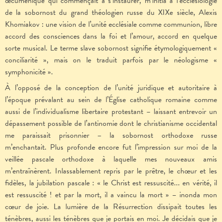
œcuménique qui commençait à s’instaurer, m’initia à l’ecclésiologie
de la sobornost du grand théologien russe du XIXe siècle, Alexis
Khomiakov : une vision de l’unité ecclésiale comme communion, libre
accord des consciences dans la foi et l’amour, accord en quelque
sorte musical. Le terme slave sobornost signifie étymologiquement «
conciliarité », mais on le traduit parfois par le néologisme «
symphonicité ».
À l’opposé de la conception de l’unité juridique et autoritaire à
l’époque prévalant au sein de l’Église catholique romaine comme
aussi de l’individualisme libertaire protestant – laissant entrevoir un
dépassement possible de l’antinomie dont le christianisme occidental
me paraissait prisonnier – la sobornost orthodoxe russe
m’enchantait. Plus profonde encore fut l’impression sur moi de la
veillée pascale orthodoxe à laquelle mes nouveaux amis
m’entraînèrent. Inlassablement repris par le prêtre, le chœur et les
fidèles, la jubilation pascale : « le Christ est ressuscité... en vérité, il
est ressuscité ! et par la mort, il a vaincu la mort » – inonda mon
cœur de joie. La lumière de la Résurrection dissipait toutes les
ténèbres, aussi les ténèbres que je portais en moi. Je décidais que je