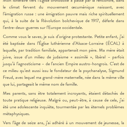
Mon itinéraire vers l’Église orthodoxe a passé par la rencontre, dans
le climat fervent du mouvement œcuménique naissant, avec
l’émigration russe : une émigration pauvre mais riche spirituellement
qui, à la suite de la Révolution bolchevique de 1917, déferle dans
l’entre-deux-guerres sur l’Europe occidentale.
Comme vous le savez, je suis d’origine protestante. Petite enfant, j’ai
été baptisée dans l’Église luthérienne d’Alsace-Lorraine (ÉCAL) à
laquelle, par tradition familiale, appartenait mon père. Ma mère était
juive, issue d’un milieu de judaïsme « assimilé », libéral – parfois
jusqu’à l’agnosticisme – de l’ancien Empire austro-hongrois. C’est de
ce milieu qu’est aussi issu le fondateur de la psychanalyse, Sigmund
Freud, avec lequel ma grand-mère maternelle, née dans la même ville
que lui, partageait le même nom de famille.
Mes parents, sans être totalement incroyants, étaient détachés de
toute pratique religieuse. Malgré ou, peut-être, à cause de cela, j’ai
été une adolescente inquiète, tourmentée par les éternels problèmes
métaphysiques.
Vers l’âge de seize ans, j’ai adhéré à un mouvement de jeunesse, la