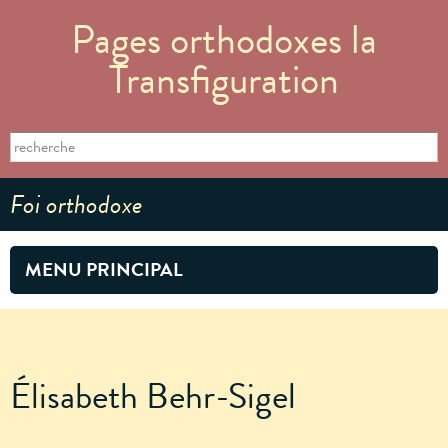
Aller au
Pages orthodoxes la
contenu
principal
Transfiguration
Formulaire de recherche
Search this site
Foi orthodoxe
MENU PRINCIPAL
Élisabeth Behr-Sigel