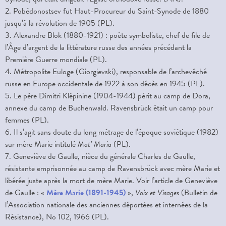
2. Pobédonostsev fut Haut-Procureur du Saint-Synode de 1880
jusqu’à la révolution de 1905 (PL).
3. Alexandre Blok (1880-1921) : poète symboliste, chef de file de
l’Âge d’argent de la littérature russe des années précédant la
Première Guerre mondiale (PL).
4. Métropolite Euloge (Giorgievski), responsable de l’archevêché
russe en Europe occidentale de 1922 à son décès en 1945 (PL).
5. Le père Dimitri Klépinine (1904-1944) périt au camp de Dora,
annexe du camp de Buchenwald. Ravensbrück était un camp pour
femmes (PL).
6. Il s’agit sans doute du long métrage de l’époque soviétique (1982)
sur mère Marie intitulé
Mat’ Maria
(PL).
7. Geneviève de Gaulle, nièce du générale Charles de Gaulle,
résistante emprisonnée au camp de Ravensbrück avec mère Marie et
libérée juste après la mort de mère Marie. Voir l’article de Geneviève
de Gaulle : «
Mère Marie (1891-1945)
»,
Voix et Visages
(Bulletin de
l’Association nationale des anciennes déportées et internées de la
Résistance), No 102, 1966 (PL).