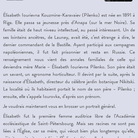
Élisabeth Iourievna Kouzmine-Karavaïev (Pilenko) est née en 1891 à
Riga. Elle passa sa jeunesse près d’Anapa (sur la mer Noire). Sa
famille était de haut niveau intellectuel, au passé intéressant. Un de
ses lointains ancêtres, de Launay, avait été, c’est étrange à dire, le
dernier commandant de la Bastille. Ayant participé aux campagnes
napoléoniennes, il fut fait prisonnier et resta en Russie. Ce
renseignement nous vient des annales familiales de celle qui
deviendra mère Marie – Élisabeth Iourievna Pilenko. Son père était
un savant, un agronome horticulteur. Il devint par la suite, après la
naissance d’Élisabeth, directeur du célèbre jardin botanique Nikitski.
La localité où ils habitaient portait le nom de son père – Pilenko ;
ensuite, elle s’appela Iourovka, d’après son prénom.
Je voudrais maintenant vous en brosser un portrait général.
Élisabeth fut la première femme auditrice libre de l’Académie
ecclésiastique de Saint-Pétersbourg. Mais ses racines ne sont pas
liées à l’Église, car sa mère, qui vécut bien plus longtemps qu’elle,