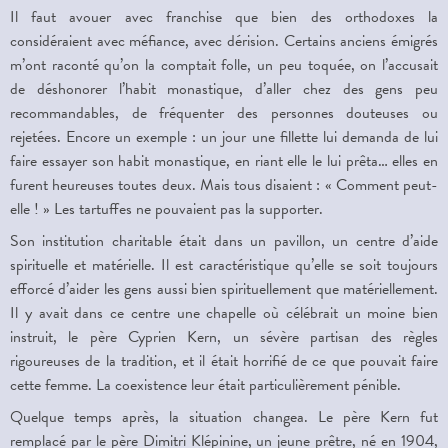
Il faut avouer avec franchise que bien des orthodoxes la
considéraient avec méfiance, avec dérision. Certains anciens émigrés
m’ont raconté qu’on la comptait folle, un peu toquée, on l’accusait
de déshonorer l’habit monastique, d’aller chez des gens peu
recommandables, de fréquenter des personnes douteuses ou
rejetées. Encore un exemple : un jour une fillette lui demanda de lui
faire essayer son habit monastique, en riant elle le lui prêta… elles en
furent heureuses toutes deux. Mais tous disaient : « Comment peut-
elle ! » Les tartuffes ne pouvaient pas la supporter.
Son institution charitable était dans un pavillon, un centre d’aide
spirituelle et matérielle. Il est caractéristique qu’elle se soit toujours
efforcé d’aider les gens aussi bien spirituellement que matériellement.
Il y avait dans ce centre une chapelle où célébrait un moine bien
instruit, le père Cyprien Kern, un sévère partisan des règles
rigoureuses de la tradition, et il était horrifié de ce que pouvait faire
cette femme. La coexistence leur était particulièrement pénible.
Quelque temps après, la situation changea. Le père Kern fut
remplacé par le père Dimitri Klépinine, un jeune prêtre, né en 1904,