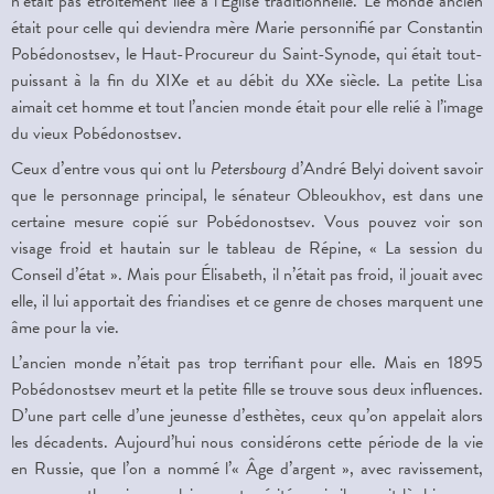
n’était pas étroitement liée à l’Église traditionnelle. Le monde ancien
était pour celle qui deviendra mère Marie personnifié par Constantin
Pobédonostsev, le Haut-Procureur du Saint-Synode, qui était tout-
puissant à la fin du XIX
e
et au débit du XX
e
siècle. La petite Lisa
aimait cet homme et tout l’ancien monde était pour elle relié à l’image
du vieux Pobédonostsev.
Ceux d’entre vous qui ont lu
Petersbourg
d’André Belyi doivent savoir
que le personnage principal, le sénateur Obleoukhov, est dans une
certaine mesure copié sur Pobédonostsev. Vous pouvez voir son
visage froid et hautain sur le tableau de Répine, « La session du
Conseil d’état ». Mais pour Élisabeth, il n’était pas froid, il jouait avec
elle, il lui apportait des friandises et ce genre de choses marquent une
âme pour la vie.
L’ancien monde n’était pas trop terrifiant pour elle. Mais en 1895
Pobédonostsev meurt et la petite fille se trouve sous deux influences.
D’une part celle d’une jeunesse d’esthètes, ceux qu’on appelait alors
les décadents. Aujourd’hui nous considérons cette période de la vie
en Russie, que l’on a nommé l’« Âge d’argent », avec ravissement,