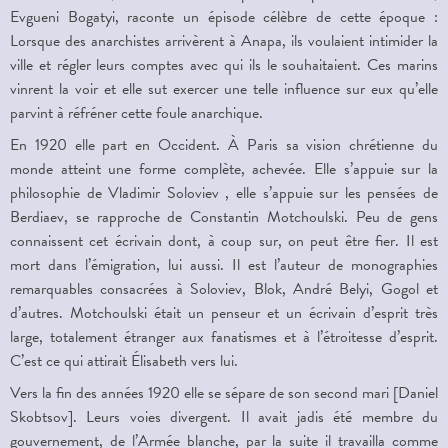
Evgueni Bogatyi, raconte un épisode célèbre de cette époque :
Lorsque des anarchistes arrivèrent à Anapa, ils voulaient intimider la
ville et régler leurs comptes avec qui ils le souhaitaient. Ces marins
vinrent la voir et elle sut exercer une telle influence sur eux qu’elle
parvint à réfréner cette foule anarchique.
En 1920 elle part en Occident. À Paris sa vision chrétienne du
monde atteint une forme complète, achevée. Elle s’appuie sur la
philosophie de Vladimir Soloviev , elle s’appuie sur les pensées de
Berdiaev, se rapproche de Constantin Motchoulski. Peu de gens
connaissent cet écrivain dont, à coup sur, on peut être fier. Il est
mort dans l’émigration, lui aussi. Il est l’auteur de monographies
remarquables consacrées à Soloviev, Blok, André Belyi, Gogol et
d’autres. Motchoulski était un penseur et un écrivain d’esprit très
large, totalement étranger aux fanatismes et à l’étroitesse d’esprit.
C’est ce qui attirait Élisabeth vers lui.
Vers la fin des années 1920 elle se sépare de son second mari [Daniel
Skobtsov]. Leurs voies divergent. Il avait jadis été membre du
gouvernement, de l’Armée blanche, par la suite il travailla comme