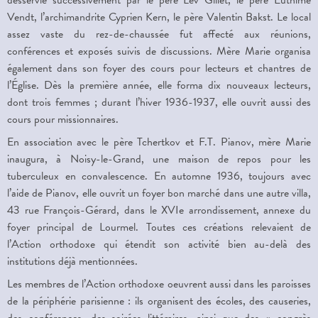
desservie successivement par le père Lev Gillet, le père Euthime
Vendt, l’archimandrite Cyprien Kern, le père Valentin Bakst. Le local
assez vaste du rez-de-chaussée fut affecté aux réunions,
conférences et exposés suivis de discussions. Mère Marie organisa
également dans son foyer des cours pour lecteurs et chantres de
l’Église. Dès la première année, elle forma dix nouveaux lecteurs,
dont trois femmes ; durant l’hiver 1936-1937, elle ouvrit aussi des
cours pour missionnaires.
En association avec le père Tchertkov et F.T. Pianov, mère Marie
inaugura, à Noisy-le-Grand, une maison de repos pour les
tuberculeux en convalescence. En automne 1936, toujours avec
l’aide de Pianov, elle ouvrit un foyer bon marché dans une autre villa,
43 rue François-Gérard, dans le
XVI
e
arrondissement, annexe du
foyer principal de Lourmel. Toutes ces créations relevaient de
l’Action orthodoxe qui étendit son activité bien au-delà des
institutions déjà mentionnées.
Les membres de l’Action orthodoxe oeuvrent aussi dans les paroisses
de la périphérie parisienne : ils organisent des écoles, des causeries,