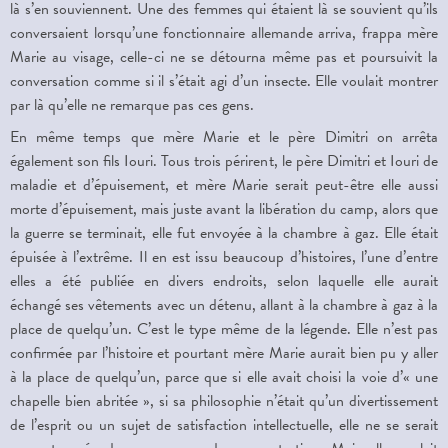
là s’en souviennent. Une des femmes qui étaient là se souvient qu’ils
conversaient lorsqu’une fonctionnaire allemande arriva, frappa mère
Marie au visage, celle-ci ne se détourna même pas et poursuivit la
conversation comme si il s’était agi d’un insecte. Elle voulait montrer
par là qu’elle ne remarque pas ces gens.
En même temps que mère Marie et le père Dimitri on arrêta
également son fils Iouri. Tous trois périrent, le père Dimitri et Iouri de
maladie et d’épuisement, et mère Marie serait peut-être elle aussi
morte d’épuisement, mais juste avant la libération du camp, alors que
la guerre se terminait, elle fut envoyée à la chambre à gaz. Elle était
épuisée à l’extrême. Il en est issu beaucoup d’histoires, l’une d’entre
elles a été publiée en divers endroits, selon laquelle elle aurait
échangé ses vêtements avec un détenu, allant à la chambre à gaz à la
place de quelqu’un. C’est le type même de la légende. Elle n’est pas
confirmée par l’histoire et pourtant mère Marie aurait bien pu y aller
à la place de quelqu’un, parce que si elle avait choisi la voie d’« une
chapelle bien abritée », si sa philosophie n’était qu’un divertissement
de l’esprit ou un sujet de satisfaction intellectuelle, elle ne se serait