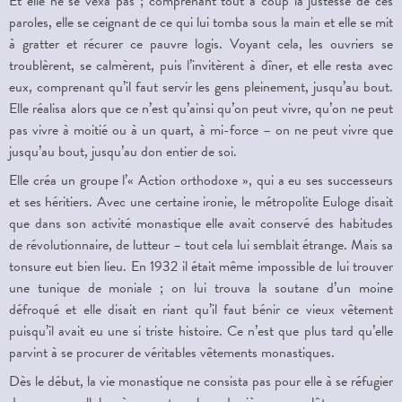
Et elle ne se vexa pas ; comprenant tout à coup la justesse de ces
paroles, elle se ceignant de ce qui lui tomba sous la main et elle se mit
à gratter et récurer ce pauvre logis. Voyant cela, les ouvriers se
troublèrent, se calmèrent, puis l’invitèrent à dîner, et elle resta avec
eux, comprenant qu’il faut servir les gens pleinement, jusqu’au bout.
Elle réalisa alors que ce n’est qu’ainsi qu’on peut vivre, qu’on ne peut
pas vivre à moitié ou à un quart, à mi-force – on ne peut vivre que
jusqu’au bout, jusqu’au don entier de soi.
Elle créa un groupe l’« Action orthodoxe », qui a eu ses successeurs
et ses héritiers. Avec une certaine ironie, le métropolite Euloge disait
que dans son activité monastique elle avait conservé des habitudes
de révolutionnaire, de lutteur – tout cela lui semblait étrange. Mais sa
tonsure eut bien lieu. En 1932 il était même impossible de lui trouver
une tunique de moniale ; on lui trouva la soutane d’un moine
défroqué et elle disait en riant qu’il faut bénir ce vieux vêtement
puisqu’il avait eu une si triste histoire. Ce n’est que plus tard qu’elle
parvint à se procurer de véritables vêtements monastiques.
Dès le début, la vie monastique ne consista pas pour elle à se réfugier