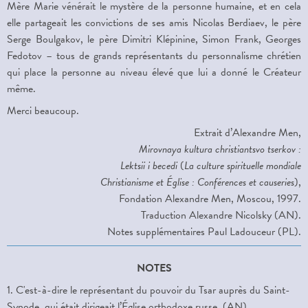
Mère Marie vénérait le mystère de la personne humaine, et en cela
elle partageait les convictions de ses amis Nicolas Berdiaev, le père
Serge Boulgakov, le père Dimitri Klépinine, Simon Frank, Georges
Fedotov – tous de grands représentants du personnalisme chrétien
qui place la personne au niveau élevé que lui a donné le Créateur
même.
Merci beaucoup.
Extrait d’Alexandre Men,
Mirovnaya kultura christiantsvo tserkov :
Lektsii i becedi
(
La culture spirituelle mondiale
Christianisme et Église : Conférences et causeries
),
Fondation Alexandre Men, Moscou, 1997.
Traduction Alexandre Nicolsky (AN).
Notes supplémentaires Paul Ladouceur (PL).
NOTES
1. C'est-à-dire le représentant du pouvoir du Tsar auprès du Saint-
Synode, qui était dirigeait l’Église orthodoxe russe. (AN).