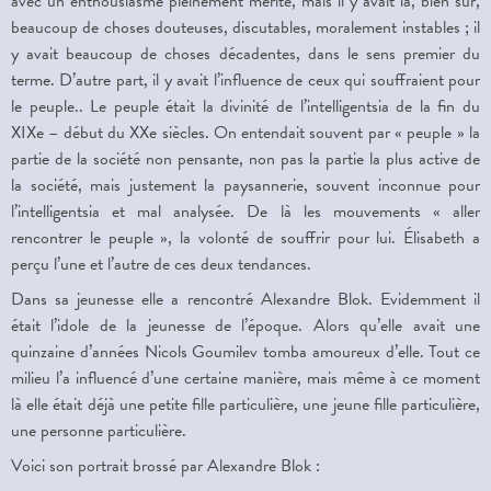
avec un enthousiasme pleinement mérité, mais il y avait là, bien sur,
beaucoup de choses douteuses, discutables, moralement instables ; il
y avait beaucoup de choses décadentes, dans le sens premier du
terme. D’autre part, il y avait l’influence de ceux qui souffraient pour
le peuple.. Le peuple était la divinité de l’intelligentsia de la fin du
XIX
e
– début du XX
e
siècles. On entendait souvent par « peuple » la
partie de la société non pensante, non pas la partie la plus active de
la société, mais justement la paysannerie, souvent inconnue pour
l’intelligentsia et mal analysée. De là les mouvements « aller
rencontrer le peuple », la volonté de souffrir pour lui. Élisabeth a
perçu l’une et l’autre de ces deux tendances.
Dans sa jeunesse elle a rencontré Alexandre Blok. Evidemment il
était l’idole de la jeunesse de l’époque. Alors qu’elle avait une
quinzaine d’années Nicols Goumilev tomba amoureux d’elle. Tout ce
milieu l’a influencé d’une certaine manière, mais même à ce moment
là elle était déjà une petite fille particulière, une jeune fille particulière,
une personne particulière.
Voici son portrait brossé par Alexandre Blok :