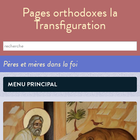
Aller au
Pages orthodoxes la
contenu
principal
Transfiguration
Formulaire de recherche
Search this site
Pères et mères dans la foi
MENU PRINCIPAL