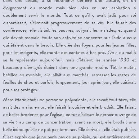
dans une cellule, à se retrancher derrière une clôture, en un
éloignement du monde mais bien plus en une aspiration à
doublement servir le monde. Tout ce qu’il y avait jadis pour soi
disparaissait, s’éliminait progressivement de sa vie. Elle faisait des
conférences, elle visitait les pauvres, soignait les malades, et quand
elle devint moniale, toute son activité se concentra sur l’aide à ceux
qui étaient dans le besoin. Elle crée des foyers pour les jeunes filles,
pour les indigents, elle monte des cantines à bas prix. On a du mal à
se le représenter aujourd’hui, mais c’étaient les années 1930 et
beaucoup d’émigrés étaient dans une grande misère. Tôt le matin,
habillée en moniale, elle allait aux marchés, ramasser les restes de
feuilles de chou et parfois, longuement, jour après jour, elle cuisinait
pour ses protégés.
Mère Marie était une personne polyvalente, elle savait tout faire, elle
avait des mains en or, elle faisait la cuisine et elle brodait. Elle faisait
de belles broderies pour l’église ; ce fut d’ailleurs le dernier ouvrage de
sa vie : au camp de concentration, avant sa mort, elle brodait une
belle icône qu’elle ne put pas terminer. Elle écrivait ; elle était publiée.
C’est exprès que je ne parle pas de sa poésie, qui est entièrement de