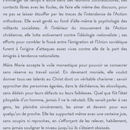
s’immerger de temps à autre dans des réunions contradictoires, des
contacts libres avec les foules, de faire elle même des discours, pour
ne pas se laisser étouffer par les tracas de l’intendance de l’Action
orthodoxe. Elle avait gardé au fond d’elle-même la psychologie des
militants socialistes. À l’intérieur du mouvement de l’Action
chrétienne, elle lutta activement contre l’idéologie nationaliste ; ses
efforts pour combler le fossé entre l’émigration et l’Union soviétique
furent à l’origine d’attaques assez vives contre elle de la part des
émigrés à tendance nationaliste.
Mère Marie accepta le voile monastique pour pouvoir se consacrer
sans réserve au travail social. En devenant moniale, elle voulut
donner tous ses talents au Christ dont un véritable charisme : savoir
approcher des personnes égarées, dans la déchéance, les alcooliques,
sans dédain pour leurs défauts ou leurs faiblesses. Quel que fût l’état
pitoyable d’un homme, jamais il ne la rebutait. Elle savait parler à ces
gens, les plaindre sincèrement, les aimer et devenir pour eux
quelqu’un de proche. Elle les supportait même avec une certaine joie,
sans soupirs ni reproches, en s’efforçant de les relever, habilement,
sans jamais souligner le niveau jusqu’où ils s’étaient abaissés.