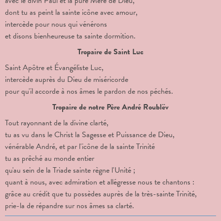
avec le divin Paul et la pure Mère de Dieu,
dont tu as peint la sainte icône avec amour,
intercède pour nous qui vénérons
et disons bienheureuse ta sainte dormition.
Tropaire de Saint Luc
Saint Apôtre et Évangéliste Luc,
intercède auprès du Dieu de miséricorde
pour qu'il accorde à nos âmes le pardon de nos péchés.
Tropaire de notre Père André Roublëv
Tout rayonnant de la divine clarté,
tu as vu dans le Christ la Sagesse et Puissance de Dieu,
vénérable André, et par l'icône de la sainte Trinité
tu as prêché au monde entier
qu'au sein de la Triade sainte règne l'Unité ;
quant à nous, avec admiration et allégresse nous te chantons :
grâce au crédit que tu possèdes auprès de la très-sainte Trinité,
prie-la de répandre sur nos âmes sa clarté.