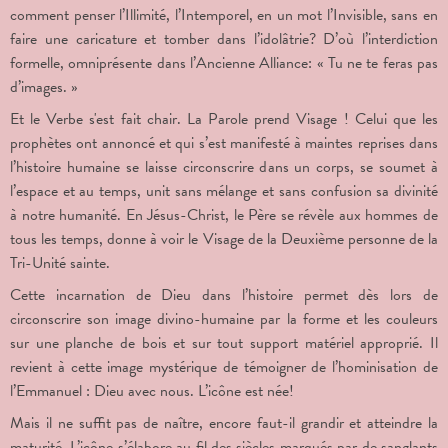
comment penser l’Illimité, l’Intemporel, en un mot l’Invisible, sans en
faire une caricature et tomber dans l’idolâtrie? D’où l’interdiction
formelle, omniprésente dans l’Ancienne Alliance: « Tu ne te feras pas
d’images. »
Et le Verbe s'est fait chair. La Parole prend Visage ! Celui que les
prophètes ont annoncé et qui s’est manifesté à maintes reprises dans
l’histoire humaine se laisse circonscrire dans un corps, se soumet à
l’espace et au temps, unit sans mélange et sans confusion sa divinité
à notre humanité. En Jésus-Christ, le Père se révèle aux hommes de
tous les temps, donne à voir le Visage de la Deuxième personne de la
Tri-Unité sainte.
Cette incarnation de Dieu dans l’histoire permet dès lors de
circonscrire son image divino-humaine par la forme et les couleurs
sur une planche de bois et sur tout support matériel approprié. Il
revient à cette image mystérique de témoigner de l’hominisation de
l’Emmanuel : Dieu avec nous. L’icône est née!
Mais il ne suffit pas de naître, encore faut-il grandir et atteindre la
maturité. L’icône s’élabore au fil des siècles marqués par de sanglants