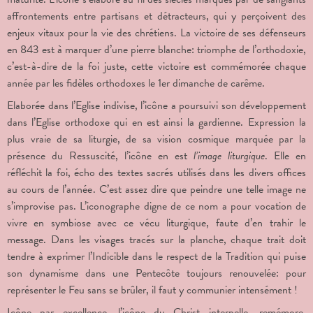
affrontements entre partisans et détracteurs, qui y perçoivent des
enjeux vitaux pour la vie des chrétiens. La victoire de ses défenseurs
en 843 est à marquer d’une pierre blanche: triomphe de l’orthodoxie,
c’est-à-dire de la foi juste, cette victoire est commémorée chaque
année par les fidèles orthodoxes le 1er dimanche de carême.
Elaborée dans l’Eglise indivise, l’icône a poursuivi son développement
dans l’Eglise orthodoxe qui en est ainsi la gardienne. Expression la
plus vraie de sa liturgie, de sa vision cosmique marquée par la
présence du Ressuscité, l’icône en est
l’image liturgique
. Elle en
réfléchit la foi, écho des textes sacrés utilisés dans les divers offices
au cours de l’année. C’est assez dire que peindre une telle image ne
s’improvise pas. L’iconographe digne de ce nom a pour vocation de
vivre en symbiose avec ce vécu liturgique, faute d’en trahir le
message. Dans les visages tracés sur la planche, chaque trait doit
tendre à exprimer l’Indicible dans le respect de la Tradition qui puise
son dynamisme dans une Pentecôte toujours renouvelée: pour
représenter le Feu sans se brûler, il faut y communier intensément !
Icône par excellence, l’icône du Christ interpelle, remémore,