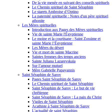
De la vie menée en suivant des conseils spirituels
Le Chemin spirituel de Saint Séraphim
Le starets Ambroise d’Optino
La paternité spirituelle : Notes d'un père spirituel
athonite
Les Mères spirituelles
Introduction aux Pages des Mères spirituelles
Vie de sainte Marie l'Égyptienne
Le moine et la courtisane : Saint Zossime et
sainte Marie l’Égyptienne
Les Mères du désert
Vie et mort de sainte Macrine
Saintes femmes des temps anciens
Sainte Juliana Lazarevskaïa
Sur l’amour mutuel
Mère Gabrielle Papayannis
Saint Séraphim de Sarov
Pages Saint Séraphim de Sarov
Le Chemin spirituel de Saint Séraphim
Saint Séraphim de Sarov : Le but de vie
chrétienne
Saint Séraphim de Sarov : La paix du Christ
Vigiles de Saint Séraphim
Acathiste à Saint Séraphim de Sarov
L'actualité de saint Séraphim