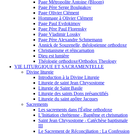
Page Métropolite Antoine (Bloom)
Page Père Serge Boulgakov
Page Olivier Clément
Hommage à Olivier Clément
Page Paul Evdokimov
Page Père Paul Florensky
Page Vladimir Lossky
Page Père Alexandre Schmemann
Annick de Souzenelle, théologienne orthodoxe
Christianisme et réincarnation
Dieu est lumière
Théologie orthodoxe/Orthodox Theology
VIE LITURGIQUE ET SACRAMENTELLE
Divine liturgie
Introduction à la Divine Liturgie
Liturgie de saint Jean Chrysostome
Liturgie de Saint Basile
Liturgie des saints Dons présanctifiés
Liturgie du saint apôtre Jacques
Sacrements
Les sacrements dans l'Église orthodoxe
L'Initiation chrétienne - Baptême et chrismation
Saint Jean Chrysostome - Catéchèse baptismale
III
Le Sacrement de Réconciliation : La Confession