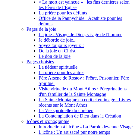
« La mort est vaincue » : les fins dernières selon
les Pères de l’Église
La prière pour les défunts
Office de la Pannychide - Acathiste pour les
défunts
Pages de la joie
La joie : Visage de Dieu, visage de l'homme
Je déborde de joie...
Soyez toujours joyeux !
De la joie en Christ
Le don de la joie
Pages choisies
La tiédeur spirituelle
La prière pour les autres
Père Arsène de Rostov : Prêtre, Prisonnier, Père
Spirituel
Visite virtuelle du Mont Athos : Pérégrinations
d'un familier de la Sainte Montagne
La Sainte Montagne en écrit et en image : Livres
récents sur le Mont Athos
La Vie spirituelle du chrétien
La Contemplation de Dieu dans la Création
Icônes et iconographie
Introduction à l'Icône - La Parole devenue Visage
L'icône : Un art sacré pur notre temps