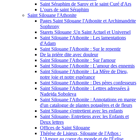
Saint Séraphim de Sarov et le saint Curé d'Ars
L'ours de saint Séraphim
Saint Silouane l'Athonite
Pages Saint Silouane l'Athonite et Archimandrite
Sophrony
Starets Silouane :Un Saint Actuel et Universel
Saint Silouane l'Athonite : Les lamentations
d'Adam
Saint Silouane l'Athonite : Sur le repentir
De la prière dite avec douleur
Saint Silouane l'Athonite : Sur l'amour
Saint Silouane l'Athonite : L'amour des ennemis
Saint Silouane l'Athonite : La Mère de Dieu,
notre joie et notre espérance
Saint Silouane l'Athonite : Des pères confesseurs
Saint Silouane l'Athonite : Lettres adressées à
Nadejda Soboleva
Saint Silouane l'Athonite : Annotations en marge
d'un catalogue de plantes potagères et de fleurs
Saint Silouane s'entretient avec les enfants
Saint Silouane- Entretiens avec les Enfants et
Deux lettres
Offices de Saint Silouane
Thérèse de Lisieux, Silouane de l'Athos :
L'Amour au coeur du monde et de l'Église