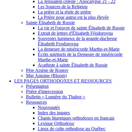
La Jérusalem céleste : Apocalypse 21 - 22
Les Sources de la Religion
La prière et la règle de prière
La Prière pour autrui est la plus élevée
Sainte Élisabeth de Russie
La vie et l'oeuvre de sainte Élisabeth de Russie
Extrait de lettres d'Élisabeth Féodorovna
Souvenirs lumineux de la grande-duchesse
Élisabeth Feodorovna
La demeure de miséricorde Marthe-et-Marie
Écrits spirituels de la Demeure de miséricorde
Marthe-et-Marie
Acathiste à sainte Élisabeth de Russie
Père Arsène de Rostov
Mgr Antoine (Bloom)
LES PAGES ORTHODOXES ET RESSOURCES
Présentation
Prière d'intercession
Bulletin « Lumière du Thabor »
Ressources
Nouveautés
Index des images
Chants liturgiques orthodoxes en français
Lexique Orthodoxe
Lieux de culte orthodoxe au Québec