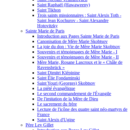
Saint Raphaël (Hawaweeny)
Saint Tikhon
Trois saints missionnaires : Saint Alexis Toth -
Saint Jean Kochurov - Saint Alexandre
Hotovitzky
Sainte Marie de Paris
Introduction aux Pages Sainte Marie de Paris
Canonisation de Mère Marie Skobtsov
La joie du don : Vie de Mère Marie Skobtsov
Souvenirs et témoignages de Mère Marie - I
Souvenirs et témoignages de Mère Marie - II
Mère Marie, Rosane Lascroux et le « Châle de
Ravensbrück »
Saint Dimitri Klépinine
Saint Élie Fondaminski
Saint Youri (Georges) Skobtsov
La piété évangélique
Le second commandement de l'Évangile
De l'imitation de la Mère de Dieu
Le sacrement du frère
Lecture de l'icône des quatre saint néo-martyrs de
France
Saint Alexis d'Ugine
Père Lev Gillet