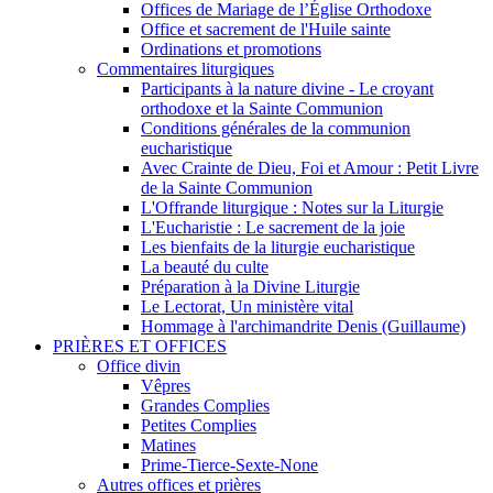
Offices de Mariage de l’Église Orthodoxe
Office et sacrement de l'Huile sainte
Ordinations et promotions
Commentaires liturgiques
Participants à la nature divine - Le croyant
orthodoxe et la Sainte Communion
Conditions générales de la communion
eucharistique
Avec Crainte de Dieu, Foi et Amour : Petit Livre
de la Sainte Communion
L'Offrande liturgique : Notes sur la Liturgie
L'Eucharistie : Le sacrement de la joie
Les bienfaits de la liturgie eucharistique
La beauté du culte
Préparation à la Divine Liturgie
Le Lectorat, Un ministère vital
Hommage à l'archimandrite Denis (Guillaume)
PRIÈRES ET OFFICES
Office divin
Vêpres
Grandes Complies
Petites Complies
Matines
Prime-Tierce-Sexte-None
Autres offices et prières