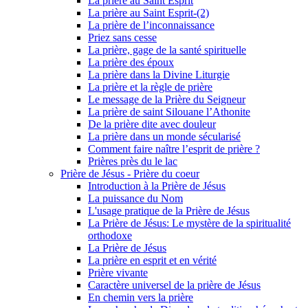
La prière au Saint Esprit
La prière au Saint Esprit-(2)
La prière de l’inconnaissance
Priez sans cesse
La prière, gage de la santé spirituelle
La prière des époux
La prière dans la Divine Liturgie
La prière et la règle de prière
Le message de la Prière du Seigneur
La prière de saint Silouane l’Athonite
De la prière dite avec douleur
La prière dans un monde sécularisé
Comment faire naître l’esprit de prière ?
Prières près du le lac
Prière de Jésus - Prière du coeur
Introduction à la Prière de Jésus
La puissance du Nom
L'usage pratique de la Prière de Jésus
La Prière de Jésus: Le mystère de la spiritualité
orthodoxe
La Prière de Jésus
La prière en esprit et en vérité
Prière vivante
Caractère universel de la prière de Jésus
En chemin vers la prière