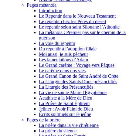
Pages métanoïa
Introduction
Le Repentir dans le Nouveau Testament
Le repentir chez les Pères du désert
Le repentir selon saint Silouane l’Athonite
La métanoïa : Premier pas sur le chemin de la
guérison
La voie du repentir
Du repentir à l’adoption filiale
Moi aussi, je suis pécheur
Les lamentations d’Adam
Le Grand carême : Voyage vers Pâques
Le carême dans nos vies
Le Grand Canon de Saint André de Crète
La Liturgie des Saints Dons présanctifiés
La Liturgie des Présanctifiés
La vie de sainte Marie l'Égyptienne
Acathiste à la Mère de Dieu
La Prière de Saint Éphrem
Jeûner : Avoir Faim de Dieu
Écrits spirituels sur le jeûne
Pages de la prière
La prière dans la vie chrétienne
La prière du silence