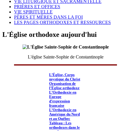
VIE LITURGIQUE ET SACRAMENTELLE
PRIÈRES ET OFFICES
VIE SPIRITUELLE
PÈRES ET MÈRES DANS LA FOI
LES PAGES ORTHODOXES ET RESSOURCES
L'Église orthodoxe aujourd'hui
L'église Sainte-Sophie de Constantinople
L’Église, Corps
mystique du Christ
Organisation de
l’Église orthodoxe
L’Orthodoxie en
Europe
d’expression
française
L’Orthodoxie en
Amérique du Nord
et au Québec
Tableau : Les
orthodoxes dans le