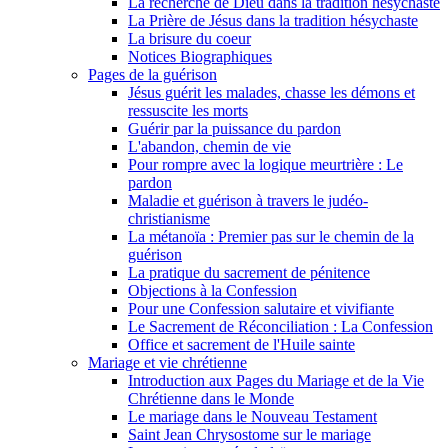
La recherche de Dieu dans la tradition hésychaste
La Prière de Jésus dans la tradition hésychaste
La brisure du coeur
Notices Biographiques
Pages de la guérison
Jésus guérit les malades, chasse les démons et
ressuscite les morts
Guérir par la puissance du pardon
L'abandon, chemin de vie
Pour rompre avec la logique meurtrière : Le
pardon
Maladie et guérison à travers le judéo-
christianisme
La métanoïa : Premier pas sur le chemin de la
guérison
La pratique du sacrement de pénitence
Objections à la Confession
Pour une Confession salutaire et vivifiante
Le Sacrement de Réconciliation : La Confession
Office et sacrement de l'Huile sainte
Mariage et vie chrétienne
Introduction aux Pages du Mariage et de la Vie
Chrétienne dans le Monde
Le mariage dans le Nouveau Testament
Saint Jean Chrysostome sur le mariage