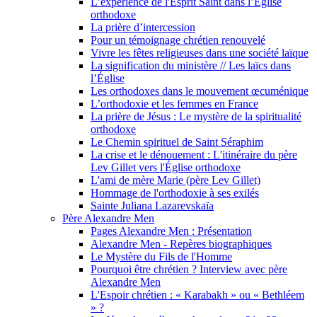
L’expérience de l'Esprit Saint dans l’Église
orthodoxe
La prière d’intercession
Pour un témoignage chrétien renouvelé
Vivre les fêtes religieuses dans une société laïque
La signification du ministère // Les laïcs dans
l’Église
Les orthodoxes dans le mouvement œcuménique
L’orthodoxie et les femmes en France
La prière de Jésus : Le mystère de la spiritualité
orthodoxe
Le Chemin spirituel de Saint Séraphim
La crise et le dénouement : L'itinéraire du père
Lev Gillet vers l'Église orthodoxe
L'ami de mère Marie (père Lev Gillet)
Hommage de l'orthodoxie à ses exilés
Sainte Juliana Lazarevskaïa
Père Alexandre Men
Pages Alexandre Men : Présentation
Alexandre Men - Repères biographiques
Le Mystère du Fils de l'Homme
Pourquoi être chrétien ? Interview avec père
Alexandre Men
L'Espoir chrétien : « Karabakh » ou « Bethléem
» ?