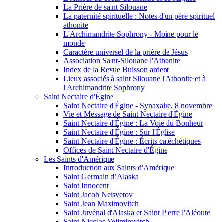
La Prière de saint Silouane
La paternité spirituelle : Notes d'un père spirituel
athonite
L'Archimandrite Sophrony - Moine pour le
monde
Caractère universel de la prière de Jésus
Association Saint-Silouane l'Athonite
Index de la Revue Buisson ardent
Lieux associés à saint Silouane l'Athonite et à
l'Archimandrite Sophrony
Saint Nectaire d'Égine
Saint Nectaire d'Égine - Synaxaire, 8 novembre
Vie et Message de Saint Nectaire d'Égine
Saint Nectaire d'Égine : La Voie du Bonheur
Saint Nectaire d'Égine : Sur l'Église
Saint Nectaire d'Égine : Écrits catéchétiques
Offices de Saint Nectaire d'Égine
Les Saints d'Amérique
Introduction aux Saints d'Amérique
Saint Germain d’Alaska
Saint Innocent
Saint Jacob Netsvetov
Saint Jean Maximovitch
Saint Juvénal d'Alaska et Saint Pierre l'Aléoute
Saint Nicolas Velimirovitch