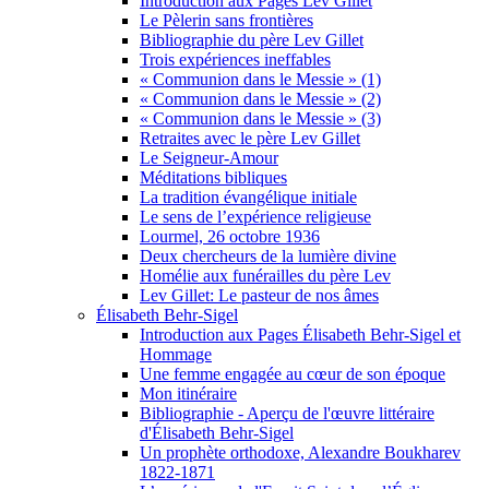
Introduction aux Pages Lev Gillet
Le Pèlerin sans frontières
Bibliographie du père Lev Gillet
Trois expériences ineffables
« Communion dans le Messie » (1)
« Communion dans le Messie » (2)
« Communion dans le Messie » (3)
Retraites avec le père Lev Gillet
Le Seigneur-Amour
Méditations bibliques
La tradition évangélique initiale
Le sens de l’expérience religieuse
Lourmel, 26 octobre 1936
Deux chercheurs de la lumière divine
Homélie aux funérailles du père Lev
Lev Gillet: Le pasteur de nos âmes
Élisabeth Behr-Sigel
Introduction aux Pages Élisabeth Behr-Sigel et
Hommage
Une femme engagée au cœur de son époque
Mon itinéraire
Bibliographie - Aperçu de l'œuvre littéraire
d'Élisabeth Behr-Sigel
Un prophète orthodoxe, Alexandre Boukharev
1822-1871