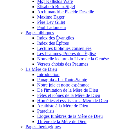
Mgr Kallistos Ware
Élisabeth Behr-Sigel
Archimandrite Placide Deseille
Maxime Egger
Père Lev Gillet
Paul Ladouceur
Pages bibliques
Index des Évangiles
Index des Épîtres
Lectures bibliques conseillées
Les Psaumes, Prières de l'Église
Nouvelle lecture du Livre de la Genèse
Versets choisis des Psaumes
La Mère de Dieu
Introduction
Panaghia - La Toute-Sainte
Notre joie et notre espérance
De l'imitation de la Mère de Dieu
Fêtes et icônes de la Mêre de Dieu
Homélies et essais sur la Mère de Dieu
Acathiste à la Mère de Dieu
Paraclisis
Éloges funèbres de la Mère de Dieu
Thrène de la Mère de Dieu
Pages théologiques