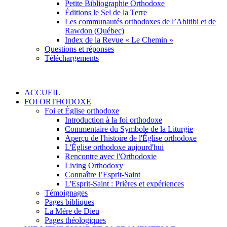
Petite Bibliographie Orthodoxe
Éditions le Sel de la Terre
Les communautés orthodoxes de l’Abitibi et de
Rawdon (Québec)
Index de la Revue « Le Chemin »
Questions et réponses
Téléchargements
ACCUEIL
FOI ORTHODOXE
Foi et Église orthodoxe
Introduction à la foi orthodoxe
Commentaire du Symbole de la Liturgie
Aperçu de l'histoire de l'Église orthodoxe
L'Église orthodoxe aujourd'hui
Rencontre avec l'Orthodoxie
Living Orthodoxy
Connaître l’Esprit-Saint
L'Esprit-Saint : Prières et expériences
Témoignages
Pages bibliques
La Mère de Dieu
Pages théologiques