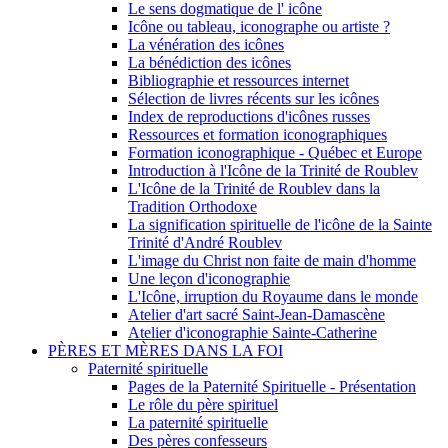
Le sens dogmatique de l' icône
Icône ou tableau, iconographe ou artiste ?
La vénération des icônes
La bénédiction des icônes
Bibliographie et ressources internet
Sélection de livres récents sur les icônes
Index de reproductions d'icônes russes
Ressources et formation iconographiques
Formation iconographique - Québec et Europe
Introduction à l'Icône de la Trinité de Roublev
L'Icône de la Trinité de Roublev dans la
Tradition Orthodoxe
La signification spirituelle de l'icône de la Sainte
Trinité d'André Roublev
L'image du Christ non faite de main d'homme
Une leçon d'iconographie
L'Icône, irruption du Royaume dans le monde
Atelier d'art sacré Saint-Jean-Damascène
Atelier d'iconographie Sainte-Catherine
PÈRES ET MÈRES DANS LA FOI
Paternité spirituelle
Pages de la Paternité Spirituelle - Présentation
Le rôle du père spirituel
La paternité spirituelle
Des pères confesseurs