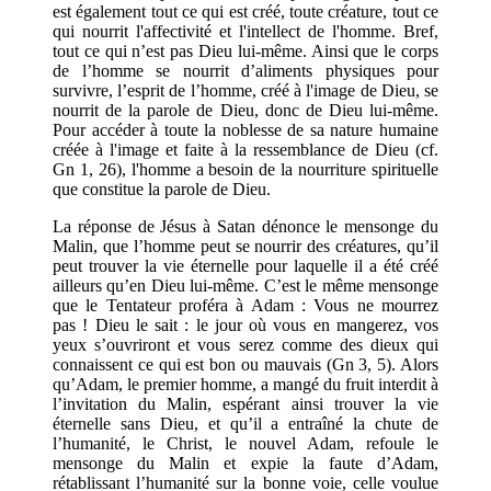
est également tout ce qui est créé, toute créature, tout ce
qui nourrit l'affectivité et l'intellect de l'homme. Bref,
tout ce qui n’est pas Dieu lui-même. Ainsi que le corps
de l’homme se nourrit d’aliments physiques pour
survivre, l’esprit de l’homme, créé à l'image de Dieu, se
nourrit de la parole de Dieu, donc de Dieu lui-même.
Pour accéder à toute la noblesse de sa nature humaine
créée à l'image et faite à la ressemblance de Dieu (cf.
Gn 1, 26), l'homme a besoin de la nourriture spirituelle
que constitue la parole de Dieu.
La réponse de Jésus à Satan dénonce le mensonge du
Malin, que l’homme peut se nourrir des créatures, qu’il
peut trouver la vie éternelle pour laquelle il a été créé
ailleurs qu’en Dieu lui-même. C’est le même mensonge
que le Tentateur proféra à Adam : Vous ne mourrez
pas ! Dieu le sait : le jour où vous en mangerez, vos
yeux s’ouvriront et vous serez comme des dieux qui
connaissent ce qui est bon ou mauvais (Gn 3, 5). Alors
qu’Adam, le premier homme, a mangé du fruit interdit à
l’invitation du Malin, espérant ainsi trouver la vie
éternelle sans Dieu, et qu’il a entraîné la chute de
l’humanité, le Christ, le nouvel Adam, refoule le
mensonge du Malin et expie la faute d’Adam,
rétablissant l’humanité sur la bonne voie, celle voulue