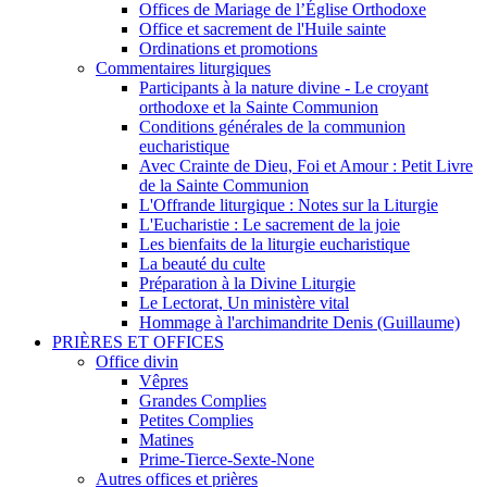
Offices de Mariage de l’Église Orthodoxe
Office et sacrement de l'Huile sainte
Ordinations et promotions
Commentaires liturgiques
Participants à la nature divine - Le croyant
orthodoxe et la Sainte Communion
Conditions générales de la communion
eucharistique
Avec Crainte de Dieu, Foi et Amour : Petit Livre
de la Sainte Communion
L'Offrande liturgique : Notes sur la Liturgie
L'Eucharistie : Le sacrement de la joie
Les bienfaits de la liturgie eucharistique
La beauté du culte
Préparation à la Divine Liturgie
Le Lectorat, Un ministère vital
Hommage à l'archimandrite Denis (Guillaume)
PRIÈRES ET OFFICES
Office divin
Vêpres
Grandes Complies
Petites Complies
Matines
Prime-Tierce-Sexte-None
Autres offices et prières