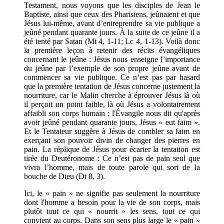
Testament, nous voyons que les disciples de Jean le
Baptiste, ainsi que ceux des Pharisiens, jeûnaient et que
Jésus lui-même, avant d’entreprendre sa vie publique a
jeûné pendant quarante jours. À la suite de ce jeûne il a
été tenté par Satan (Mt 4, 1-11; Lc 4, 1-13). Voilà donc
la première leçon à retenir des récits évangéliques
concernant le jeûne : Jésus nous enseigne l’importance
du jeûne par l’exemple de son propre jeûne avant de
commencer sa vie publique. Ce n’est pas par hasard
que la première tentation de Jésus concerne justement la
nourriture, car le Malin cherche à éprouver Jésus là où
il perçoit un point faible, là où Jésus a volontairement
affaibli son corps humain ; l'Évangile nous dit qu'après
avoir jeûné pendant quarante jours, Jésus « eut faim ».
Et le Tentateur suggère à Jésus de combler sa faim en
exerçant son pouvoir divin de changer des pierres en
pain. La réplique de Jésus pour écarter la tentation est
tirée du Deutéronome : Ce n’est pas de pain seul que
vivra l’homme, mais de toute parole qui sort de la
bouche de Dieu (Dt 8, 3).
Ici, le « pain » ne signifie pas seulement la nourriture
dont l'homme a besoin pour la vie de son corps, mais
plutôt tout ce qui « nourrit » les sens, tout ce qui
convient au corps. Dans son sens plus large le « pain »