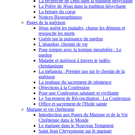
La recherche de Dieu dans la tradition hésychaste
La Prière de Jésus dans la tradition hésychaste
La brisure du coeur
Notices Biographiques
Pages de la guérison
Jésus guérit les malades, chasse les démons et
ressuscite les morts
Guérir par la puissance du pardon
L'abandon, chemin de vie
Pour rompre avec la logique meurtrière : Le
pardon
Maladie et guérison à travers le judéo-
christianisme
La métanoïa : Premier pas sur le chemin de la
guérison
La pratique du sacrement de pénitence
Objections à la Confession
Pour une Confession salutaire et vivifiante
Le Sacrement de Réconciliation : La Confession
Office et sacrement de l'Huile sainte
Mariage et vie chrétienne
Introduction aux Pages du Mariage et de la Vie
Chrétienne dans le Monde
Le mariage dans le Nouveau Testament
Saint Jean Chrysostome sur le mariage