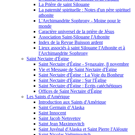
La Prière de saint Silouane
La paternité spirituelle : Notes d'un père spirituel
athonite
L'Archimandrite Sophrony - Moine pour le
monde
Caractère universel de la prière de Jésus
Association Saint-Silouane l'Athonite
Index de la Revue Buisson ardent
Lieux associés à saint Silouane l'Athonite et à
l'Archimandrite Sophrony
Saint Nectaire d'Égine
Saint Nectaire d'Égine - Synaxaire, 8 novembre
Vie et Message de Saint Nectaire d'Égine
Saint Nectaire d'Égine : La Voie du Bonheur
Saint Nectaire d'Égine : Sur l'Église
Saint Nectaire d'Égine : Écrits catéchétiques
Offices de Saint Nectaire d'Égine
Les Saints d'Amérique
Introduction aux Saints d'Amérique
Saint Germain d’Alaska
Saint Innocent
Saint Jacob Netsvetov
Saint Jean Maximovitch
Saint Juvénal d'Alaska et Saint Pierre l'Aléoute
Saint Nicolas Velimirovitch