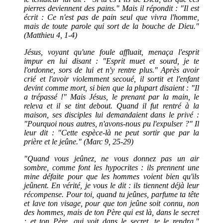
pierres deviennent des pains." Mais il répondit : "Il est
écrit : Ce n'est pas de pain seul que vivra l'homme,
mais de toute parole qui sort de la bouche de Dieu."
(Matthieu 4, 1-4)
Jésus, voyant qu'une foule affluait, menaça l'esprit
impur en lui disant : "Esprit muet et sourd, je te
l'ordonne, sors de lui et n'y rentre plus." Après avoir
crié et l'avoir violemment secoué, il sortit et l'enfant
devint comme mort, si bien que la plupart disaient : "Il
a trépassé !" Mais Jésus, le prenant par la main, le
releva et il se tint debout. Quand il fut rentré à la
maison, ses disciples lui demandaient dans le privé :
"Pourquoi nous autres, n'avons-nous pu l'expulser ?" Il
leur dit : "Cette espèce-là ne peut sortir que par la
prière et le jeûne." (Marc 9, 25-29)
"Quand vous jeûnez, ne vous donnez pas un air
sombre, comme font les hypocrites : ils prennent une
mine défaite pour que les hommes voient bien qu'ils
jeûnent. En vérité, je vous le dit : ils tiennent déjà leur
récompense. Pour toi, quand tu jeûnes, parfume ta tête
et lave ton visage, pour que ton jeûne soit connu, non
des hommes, mais de ton Père qui est là, dans le secret
; et ton Père, qui voit dans le secret, te le rendra."