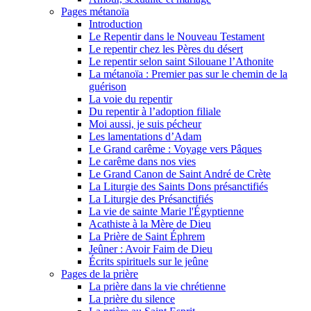
Pages métanoïa
Introduction
Le Repentir dans le Nouveau Testament
Le repentir chez les Pères du désert
Le repentir selon saint Silouane l’Athonite
La métanoïa : Premier pas sur le chemin de la
guérison
La voie du repentir
Du repentir à l’adoption filiale
Moi aussi, je suis pécheur
Les lamentations d’Adam
Le Grand carême : Voyage vers Pâques
Le carême dans nos vies
Le Grand Canon de Saint André de Crète
La Liturgie des Saints Dons présanctifiés
La Liturgie des Présanctifiés
La vie de sainte Marie l'Égyptienne
Acathiste à la Mère de Dieu
La Prière de Saint Éphrem
Jeûner : Avoir Faim de Dieu
Écrits spirituels sur le jeûne
Pages de la prière
La prière dans la vie chrétienne
La prière du silence