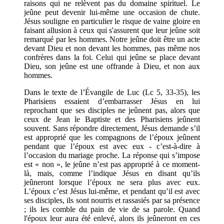
raisons qui ne relèvent pas du domaine spirituel. Le
jeûne peut devenir lui-même une occasion de chute.
Jésus souligne en particulier le risque de vaine gloire en
faisant allusion à ceux qui s'assurent que leur jeûne soit
remarqué par les hommes. Notre jeûne doit être un acte
devant Dieu et non devant les hommes, pas même nos
confrères dans la foi. Celui qui jeûne se place devant
Dieu, son jeûne est une offrande à Dieu, et non aux
hommes.
Dans le texte de l’Évangile de Luc (Lc 5, 33-35), les
Pharisiens essaient d’embarrasser Jésus en lui
reprochant que ses disciples ne jeûnent pas, alors que
ceux de Jean le Baptiste et des Pharisiens jeûnent
souvent. Sans répondre directement, Jésus demande s’il
est approprié que les compagnons de l’époux jeûnent
pendant que l’époux est avec eux - c’est-à-dire à
l’occasion du mariage proche. La réponse qui s’impose
est « non », le jeûne n’est pas approprié à ce moment-
là, mais, comme l’indique Jésus en disant qu’ils
jeûneront lorsque l’époux ne sera plus avec eux.
L’époux c’est Jésus lui-même, et pendant qu’il est avec
ses disciples, ils sont nourris et rassasiés par sa présence
; ils les comble du pain de vie de sa parole. Quand
l'époux leur aura été enlevé, alors ils jeûneront en ces