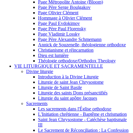
Page Métropolite Antoine (Bloom)
Page Père Serge Boulgakov
Page Olivier Clément
Hommage à Olivier Clément
Page Paul Evdokimov
Page Père Paul Florensky
Page Vladimir Lossky
Page Père Alexandre Schmemann
Annick de Souzenelle, théologienne orthodoxe
Christianisme et réincarnation
Dieu est lumière
Théologie orthodoxe/Orthodox Theology
VIE LITURGIQUE ET SACRAMENTELLE
Divine liturgie
Introduction à la Divine Liturgie
Liturgie de saint Jean Chrysostome
Liturgie de Saint Basile
Liturgie des saints Dons présanctifiés
Liturgie du saint apôtre Jacques
Sacrements
Les sacrements dans l'Église orthodoxe
L'Initiation chrétienne - Baptême et chrismation
Saint Jean Chrysostome - Catéchèse baptismale
III
Le Sacrement de Réconciliation : La Confession