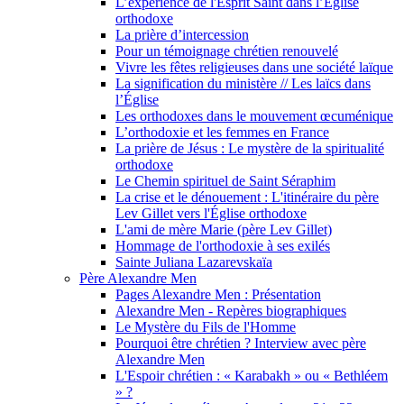
L’expérience de l'Esprit Saint dans l’Église
orthodoxe
La prière d’intercession
Pour un témoignage chrétien renouvelé
Vivre les fêtes religieuses dans une société laïque
La signification du ministère // Les laïcs dans
l’Église
Les orthodoxes dans le mouvement œcuménique
L’orthodoxie et les femmes en France
La prière de Jésus : Le mystère de la spiritualité
orthodoxe
Le Chemin spirituel de Saint Séraphim
La crise et le dénouement : L'itinéraire du père
Lev Gillet vers l'Église orthodoxe
L'ami de mère Marie (père Lev Gillet)
Hommage de l'orthodoxie à ses exilés
Sainte Juliana Lazarevskaïa
Père Alexandre Men
Pages Alexandre Men : Présentation
Alexandre Men - Repères biographiques
Le Mystère du Fils de l'Homme
Pourquoi être chrétien ? Interview avec père
Alexandre Men
L'Espoir chrétien : « Karabakh » ou « Bethléem
» ?