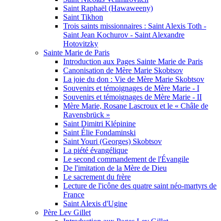
Saint Raphaël (Hawaweeny)
Saint Tikhon
Trois saints missionnaires : Saint Alexis Toth -
Saint Jean Kochurov - Saint Alexandre
Hotovitzky
Sainte Marie de Paris
Introduction aux Pages Sainte Marie de Paris
Canonisation de Mère Marie Skobtsov
La joie du don : Vie de Mère Marie Skobtsov
Souvenirs et témoignages de Mère Marie - I
Souvenirs et témoignages de Mère Marie - II
Mère Marie, Rosane Lascroux et le « Châle de
Ravensbrück »
Saint Dimitri Klépinine
Saint Élie Fondaminski
Saint Youri (Georges) Skobtsov
La piété évangélique
Le second commandement de l'Évangile
De l'imitation de la Mère de Dieu
Le sacrement du frère
Lecture de l'icône des quatre saint néo-martyrs de
France
Saint Alexis d'Ugine
Père Lev Gillet