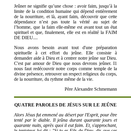
Jeûner ne signifie qu’une chose : avoir faim, jusqu’à la
limite de la condition humaine qui dépend entièrement
de la nourriture, et là, ayant faim, découvrir que cette
dépendance n’est pas toute la vérité au sujet de
l’homme, que la faim elle-même est avant tout un état
spirituel et que, finalement, elle est en réalité la FAIM
DE DIEU....
Nous avons besoin avant tout d'une préparation
spirituelle à cet effort du jeûne. Elle consiste à
demander aide à Dieu et à centrer notre jeûne sur Dieu.
C'est par amour de Dieu que nous devrons jeûner. I1
nous faut redécouvrir notre corps comme temple de la
divine présence, retrouver un respect religieux du corps,
de la nourriture, du rythme même de la vie.
Père Alexandre Schmemann
QUATRE PAROLES DE JÉSUS SUR LE JEÛNE
Alors Jésus fut emmené au désert par l'Esprit, pour être
tenté par le diable. Il jeûna durant quarante jours et
quarante nuits, après quoi il eut faim. Et, s'approchant,
le tentateur lui dit : "Si tu es Fils de Dieu, dis que ces