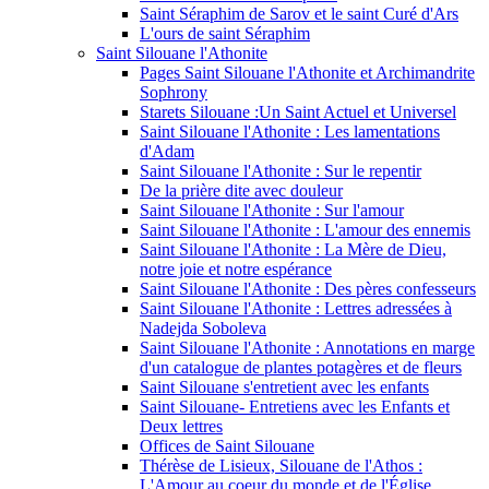
Saint Séraphim de Sarov et le saint Curé d'Ars
L'ours de saint Séraphim
Saint Silouane l'Athonite
Pages Saint Silouane l'Athonite et Archimandrite
Sophrony
Starets Silouane :Un Saint Actuel et Universel
Saint Silouane l'Athonite : Les lamentations
d'Adam
Saint Silouane l'Athonite : Sur le repentir
De la prière dite avec douleur
Saint Silouane l'Athonite : Sur l'amour
Saint Silouane l'Athonite : L'amour des ennemis
Saint Silouane l'Athonite : La Mère de Dieu,
notre joie et notre espérance
Saint Silouane l'Athonite : Des pères confesseurs
Saint Silouane l'Athonite : Lettres adressées à
Nadejda Soboleva
Saint Silouane l'Athonite : Annotations en marge
d'un catalogue de plantes potagères et de fleurs
Saint Silouane s'entretient avec les enfants
Saint Silouane- Entretiens avec les Enfants et
Deux lettres
Offices de Saint Silouane
Thérèse de Lisieux, Silouane de l'Athos :
L'Amour au coeur du monde et de l'Église