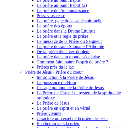
La prière au Saint Esprit
La prière au Saint Esprit-(2)
La prière de l’inconnaissance
Priez sans cesse
La prière, gage de la santé spirituelle
La prière des époux
La prière dans la Divine Liturgie
La prière et la règle de prière
Le message de la Prière du Seigneur
La prière de saint Silouane l’Athonite
De la prière dite avec douleur
La prière dans un monde sécularisé
Comment faire naître l’esprit de prière ?
Prières près du le lac
Prière de Jésus - Prière du coeur
Introduction à la Prière de Jésus
La puissance du Nom
L'usage pratique de la Prière de Jésus
La Prière de Jésus: Le mystère de la spiritualité
orthodoxe
La Prière de Jésus
La prière en esprit et en vérité
Prière vivante
Caractère universel de la prière de Jésus
En chemin vers la prière