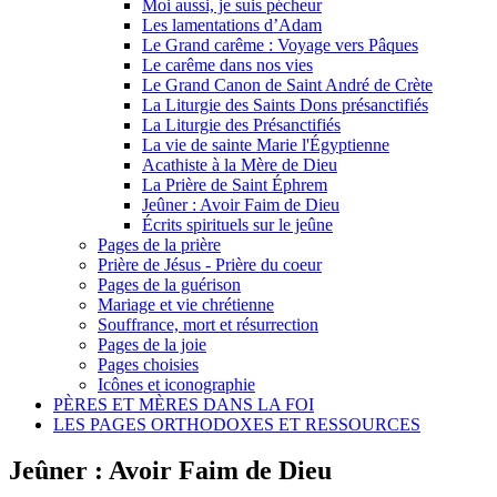
Moi aussi, je suis pécheur
Les lamentations d’Adam
Le Grand carême : Voyage vers Pâques
Le carême dans nos vies
Le Grand Canon de Saint André de Crète
La Liturgie des Saints Dons présanctifiés
La Liturgie des Présanctifiés
La vie de sainte Marie l'Égyptienne
Acathiste à la Mère de Dieu
La Prière de Saint Éphrem
Jeûner : Avoir Faim de Dieu
Écrits spirituels sur le jeûne
Pages de la prière
Prière de Jésus - Prière du coeur
Pages de la guérison
Mariage et vie chrétienne
Souffrance, mort et résurrection
Pages de la joie
Pages choisies
Icônes et iconographie
PÈRES ET MÈRES DANS LA FOI
LES PAGES ORTHODOXES ET RESSOURCES
Jeûner : Avoir Faim de Dieu