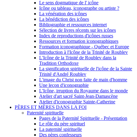
Le sens dogmatique de l' icône
Icône ou tableau, iconographe ou artiste ?
La vénération des icônes
La bénédiction des icônes
Bibliographie et ressources internet
Sélection de livres récents sur les icônes
Index de reproductions d'icônes russes
Ressources et formation iconographiques
Formation iconographique - Québec et Europe
Introduction à l'Icône de la Trinité de Roublev
L'Icône de la Trinité de Roublev dans la
Tradition Orthodoxe
La signification spirituelle de l'icône de la Sainte
Trinité d'André Roublev
L'image du Christ non faite de main d'homme
Une leçon d'iconographie
L'Icône, irruption du Royaume dans le monde
Atelier d'art sacré Saint-Jean-Damascène
Atelier d'iconographie Sainte-Catherine
PÈRES ET MÈRES DANS LA FOI
Paternité spirituelle
Pages de la Paternité Spirituelle - Présentation
Le rôle du père spirituel
La paternité spirituelle
Des pères confesseurs