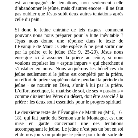
est accompagné de tentations, non seulement celle
d’abandonner le jeûne, mais d’autres encore - il ne faut
pas oublier que Jésus subit deux autres tentations après
celle du pain.
Si donc le jeûne entraîne de tels risques, comment
pouvons-nous nous préparer pour la lutte inévitable ?
Jésus nous donne une réponse dans le texte de
l’Évangile de Marc : Cette espèce-là ne peut sortir que
par la prière et le jeûne (Mc 9, 25-29). Jésus nous
enseigne ici à associer la prière au jeûne, si nous
voulons expulser les « esprits impurs » qui cherchent à
s’installer en nous. Nous acquérons les bénéfices du
jeûne seulement si le jeûne est complété par la prière,
un effort de prière supplémentaire pendant la période du
jeûne - se nourrir en Dieu, s’unir à lui par la prière.
L’effort ascétique, la maîtrise de soi, de ses « passions »
comme diraient les Pères du désert, doit être associé à la
prière ; les deux sont essentiels pour le progrès spirituel.
Le deuxième texte de l’Évangile de Matthieu (Mt 6, 16-
18), qui fait partie du Sermon sur la Montagne, est une
mise en garde concernant une des tentations
accompagnant le jeûne. Le jeûne n’est pas un but en soi
et de nos jours on pratique le jeûne pour toute sorte de