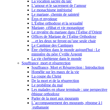
La vocation sacrée du laïc
L’amour et le sacrement de l’amour
Le monachisme intériorisé
Le mariage, chemin de sainteté
Éros et mystique
L'Église orthodoxe et la sexualité
Mariage, célibat et vie monastique
Le mystère du mariage dans l’Église d’Orient
Offices de Mariage de l’Église Orthodoxe
…et les deux ne feront qu’une seule chair
Le Cantique des Cantiques
Être chrétien dans le monde aujourd'hui : Le
ministère du père Cyrille Argenti
La vie chrétienne dans le monde
Souffrance, mort et résurrection
Souffrance, Mort et Résurrection : Introduction
Homélie sur les maux de la vie
La coupe du Christ
De la mort et de la résurrection
Le problème du mal
Les malades en phase terminale : une perspective
éthique orthodoxe
Parler de la mort aux mourants
L´accompagnement des mourants, réponse à l
´euthanasie