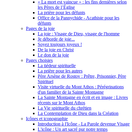
« La mort est vaincue » : les fins dernières selon
les Pères de l’Église
La prière pour les défunts
Office de la Pannychide - Acathiste pour les
défunts
Pages de la joie
La joie : Visage de Dieu, visage de l'homme
Je déborde de joie...
Soyez toujours joyeux !
De la joie en Christ
Le don de la joie
Pages choisies
La tiédeur spirituelle
La prière pour les autres
Père Arsène de Rostov : Prêtre, Prisonnier, Père
Spirituel
Visite virtuelle du Mont Athos : Pérégrinations
d'un familier de la Sainte Montagne
La Sainte Montagne en écrit et en image : Livres
récents sur le Mont Athos
La Vie spirituelle du chrétien
La Contemplation de Dieu dans la Création
Icônes et iconographie
Introduction à l'Icône - La Parole devenue Visage
L'icône : Un art sacré pur notre temps