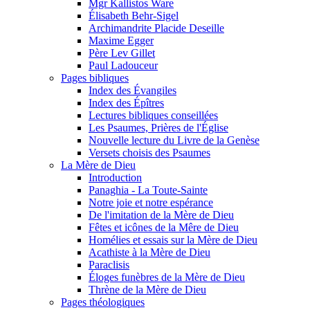
Mgr Kallistos Ware
Élisabeth Behr-Sigel
Archimandrite Placide Deseille
Maxime Egger
Père Lev Gillet
Paul Ladouceur
Pages bibliques
Index des Évangiles
Index des Épîtres
Lectures bibliques conseillées
Les Psaumes, Prières de l'Église
Nouvelle lecture du Livre de la Genèse
Versets choisis des Psaumes
La Mère de Dieu
Introduction
Panaghia - La Toute-Sainte
Notre joie et notre espérance
De l'imitation de la Mère de Dieu
Fêtes et icônes de la Mêre de Dieu
Homélies et essais sur la Mère de Dieu
Acathiste à la Mère de Dieu
Paraclisis
Éloges funèbres de la Mère de Dieu
Thrène de la Mère de Dieu
Pages théologiques