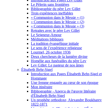
Introduction aux Pages Lev Gillet
Le Pèlerin sans frontières
Bibliographie du père Lev Gillet
Trois expériences ineffables
« Communion dans le Messie » (1)
« Communion dans le Messie » (2)
« Communion dans le Messie » (3)
Retraites avec le père Lev Gillet
Le Seigneur-Amour
Méditations bibliques
La tradition évangélique initiale
Le sens de l’expérience religieuse
Lourmel, 26 octobre 1936
Deux chercheurs de la lumière divine
Homélie aux funérailles du père Lev
Lev Gillet: Le pasteur de nos âmes
Élisabeth Behr-Sigel
Introduction aux Pages Élisabeth Behr-Sigel et
Hommage
Une femme engagée au cœur de son époque
Mon itinéraire
Bibliographie - Aperçu de l'œuvre littéraire
d'Élisabeth Behr-Sigel
Un prophète orthodoxe, Alexandre Boukharev
1822-1871