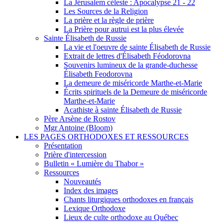
La Jérusalem céleste : Apocalypse 21 - 22
Les Sources de la Religion
La prière et la règle de prière
La Prière pour autrui est la plus élevée
Sainte Élisabeth de Russie
La vie et l'oeuvre de sainte Élisabeth de Russie
Extrait de lettres d'Élisabeth Féodorovna
Souvenirs lumineux de la grande-duchesse
Élisabeth Feodorovna
La demeure de miséricorde Marthe-et-Marie
Écrits spirituels de la Demeure de miséricorde
Marthe-et-Marie
Acathiste à sainte Élisabeth de Russie
Père Arsène de Rostov
Mgr Antoine (Bloom)
LES PAGES ORTHODOXES ET RESSOURCES
Présentation
Prière d'intercession
Bulletin « Lumière du Thabor »
Ressources
Nouveautés
Index des images
Chants liturgiques orthodoxes en français
Lexique Orthodoxe
Lieux de culte orthodoxe au Québec