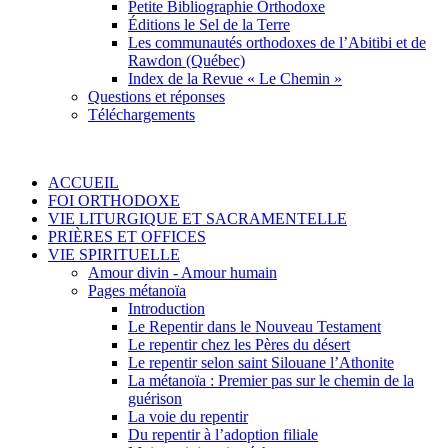
Petite Bibliographie Orthodoxe
Éditions le Sel de la Terre
Les communautés orthodoxes de l’Abitibi et de
Rawdon (Québec)
Index de la Revue « Le Chemin »
Questions et réponses
Téléchargements
ACCUEIL
FOI ORTHODOXE
VIE LITURGIQUE ET SACRAMENTELLE
PRIÈRES ET OFFICES
VIE SPIRITUELLE
Amour divin - Amour humain
Pages métanoïa
Introduction
Le Repentir dans le Nouveau Testament
Le repentir chez les Pères du désert
Le repentir selon saint Silouane l’Athonite
La métanoïa : Premier pas sur le chemin de la
guérison
La voie du repentir
Du repentir à l’adoption filiale