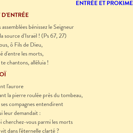
ENTRÉE ET PROKIM
 D'ENTRÉE
 assemblées bénissez le Seigneur
a source d'Israël !
(Ps 67, 27)
us, ô Fils de Dieu,
té d'entre les morts,
te chantons, alléluia !
OÏ
t l'aurore
ant la pierre roulée près du tombeau,
 ses compagnes entendirent
ui leur demandait :
 cherchez-vous parmi les morts
 vit dans l'éternelle clarté ?