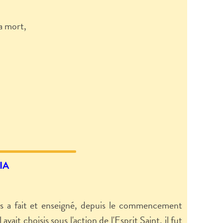
la mort,
IA
us a fait et enseigné, depuis le commencement
vait choisis sous l'action de l'Esprit Saint, il fut