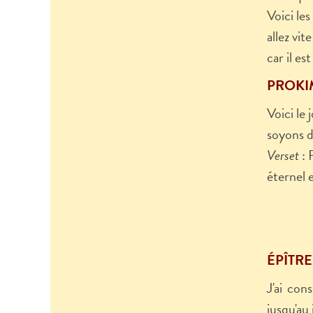
Voici les
allez vi
car il es
PROKIM
Voici le 
soyons da
Verset
: 
éternel 
ÉPÎTRE (
J'ai con
jusqu'au 