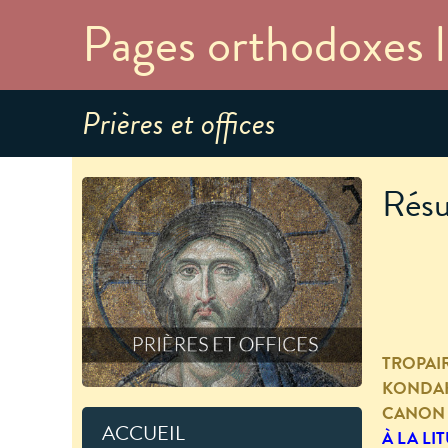
Pages orthodoxes l
Prières et offices
Résu
TROPAI
KONDA
CANON 
ACCUEIL
À LA LI