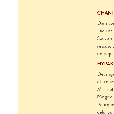
CHANT
Dans vos
Dieu de l
Sauve-no
ressusci
nous qui 
HYPAK
Devançan
et trouv
Marie et
l'Ange q
Pourquoi
celui qui