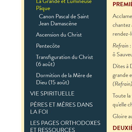
La Grande et Lumineuse
PREMIÈ
Pâque
Acclamez
Canon Pascal de Saint
Jean Damascène
chantez 
rendez-l
Ascension du Christ
Refrain
:
Pentecôte
ô Sauveu
Transfiguration du Christ
(6 août)
Dites à 
grande e
Dormition de la Mère de
Dieu (15 août)
(Refrain
VIE SPIRITUELLE
Toute la
qu'elle 
PÈRES ET MÈRES DANS
LA FOI
Gloire a
LES PAGES ORTHODOXES
DEUXIÈ
ET RESSOURCES