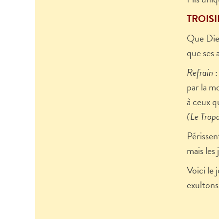
TROISIÈ
Que Dieu
que ses a
Refrain
:
par la mo
à ceux qu
(Le Tropa
Périssen
mais les 
Voici le 
exultons 