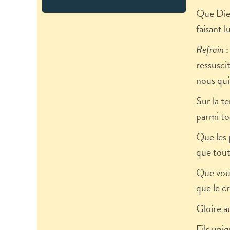
Que Dieu
faisant l
Refrain
:
ressusci
nous qui 
Sur la te
parmi to
Que les 
que tout
Que vous
que le cr
Gloire a
Fils uni