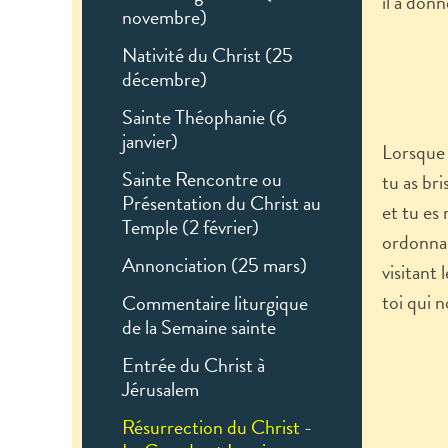
il a donn
novembre)
Nativité du Christ (25
décembre)
Sainte Théophanie (6
janvier)
Lorsque 
Sainte Rencontre ou
tu as bri
Présentation du Christ au
et tu es
Temple (2 février)
ordonnan
Annonciation (25 mars)
visitant 
toi qui 
Commentaire liturgique
de la Semaine sainte
Entrée du Christ à
Jérusalem
Résurrection du Christ -