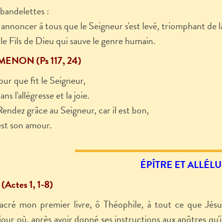
 bandelettes :
te annoncer à tous que le Seigneur s'est levé, triomphant de 
t le Fils de Dieu qui sauve le genre humain.
ENON (Ps 117, 24)
jour que fit le Seigneur,
ns l'allégresse et la joie.
Rendez grâce au Seigneur, car il est bon,
est son amour.
ÉPÎTRE ET ALLÉLU
Actes 1, 1-8)
sacré mon premier livre, ô Théophile, à tout ce que Jés
jour où, après avoir donné ses instructions aux apôtres qu'il a