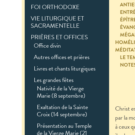
ANTI
FOI ORTHODOXE
ENTR
VIE LITURGIQUE ET
ÉPÎTR
SACRAMENTELLE
ÉVANG
MÉGA
PRIÈRES ET OFFICES
HOMÉLI
Office divin
MÉDITA
Autres offices et prières
LE TE
NOTE
Livres et chants liturgiques
Les grandes fêtes
Nativité de la Vierge
Marie (8 septembre)
Exaltation de la Sainte
Christ e
Croix (14 septembre)
par la mo
Présentation au Temple
à ceux q
de la Vierge Marie (21