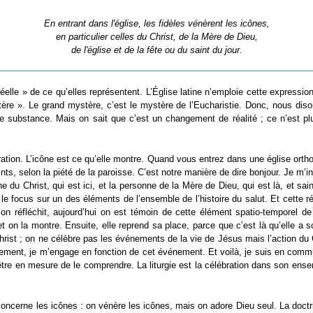
En entrant dans l'église, les fidèles vénèrent les icônes,
en particulier celles du Christ, de la Mère de Dieu,
de l'église et de la fête ou du saint du jour.
elle » de ce qu’elles représentent. L’Église latine n’emploie cette expressi
tère ». Le grand mystère, c’est le mystère de l’Eucharistie. Donc, nous diso
 de substance. Mais on sait que c’est un changement de réalité ; ce n’est
cration. L’icône est ce qu’elle montre. Quand vous entrez dans une église ort
nts, selon la piété de la paroisse. C’est notre manière de dire bonjour. Je m’in
 du Christ, qui est ici, et la personne de la Mère de Dieu, qui est là, et sain
e le focus sur un des éléments de l’ensemble de l’histoire du salut. Et cette
hui on réfléchit, aujourd’hui on est témoin de cette élément spatio-temporel
t on la montre. Ensuite, elle reprend sa place, parce que c’est là qu’elle a
hrist ; on ne célèbre pas les événements de la vie de Jésus mais l’action du 
énement, je m’engage en fonction de cet événement. Et voilà, je suis en comm
 être en mesure de le comprendre. La liturgie est la célébration dans son en
ui concerne les icônes : on vénère les icônes, mais on adore Dieu seul. La doc