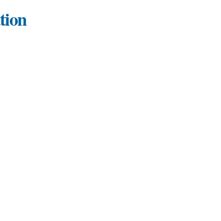
Aller au
tion
contenu
principal