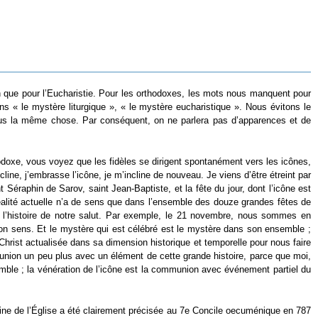
on que pour l’Eucharistie. Pour les orthodoxes, les mots nous manquent pour
ns « le mystère liturgique », « le mystère eucharistique ». Nous évitons le
 plus la même chose. Par conséquent, on ne parlera pas d’apparences et de
hodoxe, vous voyez que les fidèles se dirigent spontanément vers les icônes,
cline, j’embrasse l’icône, je m’incline de nouveau. Je viens d’être étreint par
t Séraphin de Sarov, saint Jean-Baptiste, et la fête du jour, dont l’icône est
 réalité actuelle n’a de sens que dans l’ensemble des douze grandes fêtes de
 de l’histoire de notre salut. Par exemple, le 21 novembre, nous sommes en
 son sens. Et le mystère qui est célébré est le mystère dans son ensemble ;
Christ actualisée dans sa dimension historique et temporelle pour nous faire
union un peu plus avec un élément de cette grande histoire, parce que moi,
semble ; la vénération de l’icône est la communion avec événement partiel du
trine de l’Église a été clairement précisée au 7e Concile oecuménique en 787