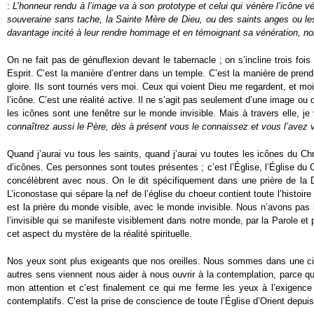
:
L’honneur rendu à l’image va à son prototype et celui qui vénère l’icône v
souveraine sans tache, la Sainte Mère de Dieu, ou des saints anges ou les
davantage incité à leur rendre hommage et en témoignant sa vénération, non l
On ne fait pas de génuflexion devant le tabernacle ; on s’incline trois fois
Esprit. C’est la manière d’entrer dans un temple. C’est la manière de prend
gloire. Ils sont tournés vers moi. Ceux qui voient Dieu me regardent, et m
l’icône. C’est une réalité active. Il ne s’agit pas seulement d’une image ou
les icônes sont une fenêtre sur le monde invisible. Mais à travers elle, je
connaîtrez aussi le Père, dès à présent vous le connaissez et vous l’avez 
Quand j’aurai vu tous les saints, quand j’aurai vu toutes les icônes du Chr
d’icônes. Ces personnes sont toutes présentes ; c’est l’Église, l’Église du 
concélèbrent avec nous. On le dit spécifiquement dans une prière de la D
L’iconostase qui sépare la nef de l’église du choeur contient toute l’histoir
est la prière du monde visible, avec le monde invisible. Nous n’avons pas bes
l’invisible qui se manifeste visiblement dans notre monde, par la Parole et 
cet aspect du mystère de la réalité spirituelle.
Nos yeux sont plus exigeants que nos oreilles. Nous sommes dans une civ
autres sens viennent nous aider à nous ouvrir à la contemplation, parce qu
mon attention et c’est finalement ce qui me ferme les yeux à l’exigence
contemplatifs. C’est la prise de conscience de toute l’Église d’Orient dep