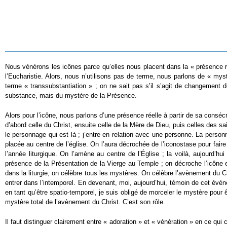
Nous vénérons les icônes parce qu’elles nous placent dans la « présence ré
l’Eucharistie. Alors, nous n’utilisons pas de terme, nous parlons de « mys
terme « transsubstantiation » ; on ne sait pas s’il s’agit de changement
substance, mais du mystère de la Présence.
Alors pour l’icône, nous parlons d’une présence réelle à partir de sa consé
d’abord celle du Christ, ensuite celle de la Mère de Dieu, puis celles des sai
le personnage qui est là ; j’entre en relation avec une personne. La personne
placée au centre de l’église. On l’aura décrochée de l’iconostase pour fair
l’année liturgique. On l’amène au centre de l’Église ; la voilà, aujourd’
présence de la Présentation de la Vierge au Temple ; on décroche l’icône e
dans la liturgie, on célèbre tous les mystères. On célèbre l’avènement du C
entrer dans l’intemporel. En devenant, moi, aujourd’hui, témoin de cet év
en tant qu’être spatio-temporel, je suis obligé de morceler le mystère pour
mystère total de l’avènement du Christ. C’est son rôle.
Il faut distinguer clairement entre « adoration » et « vénération » en ce q