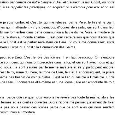
ntation par l’image de notre Seigneur Dieu et Sauveur Jésus Christ, ou notre
 à se rappeler les prototypes, on acquiert plus d’amour pour eux et on est
 je suis tombé, et c’est toi qui me relèves, par le Père, le Fils et le Saint
les qui m’attendent - il y a beaucoup d’icônes de saints, qui sont dans leur
ts me font entrer dans cette communion à la vie divine. Voilà le mystère de
e ma relation au monde spirituel. C’est pour cette raison que nous disons que
e le Christ est le parfait révélateur du Père.
Si vous me connaissez, vous
 devenu Corps du Christ : la Communion des Saints.
 peut être Dieu. C’est le rôle des icônes. Il en faut beaucoup. On s’entoure
 ce sont ceux qui nous ont précédés dans la foi, et qui sont avec nous et qui
ec nous. Ils sont sauvés par le même mystère et ils y participent encore.
c’est le royaume du Père, le trône de Dieu, le ciel. Par conséquent, la prière
e pas besoin de voir le prêtre. Il est le lien du visible à l’invisible. Et de
le de Dieu. L’iconostase elle-même est une icône ; elle est empreinte de tout
, parce que ce que nous voyons ne révèle pas toute la réalité, alors les
fermés et les oreilles ouvertes. Alors l’icône me permet justement de fixer
vons pas nous passer des icônes parce que ce sont elles qui nous rendent
la communion au mystère.