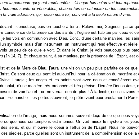
énère la personne qui y est représentée... Chaque fois qu’on voit leur représe
 hommes saints et vénérables, chaque fois on est incité en les contemplant,
a vraie adoration, qui, selon notre foi, convient à la seule nature divine.
 devant l’iconostase, puis on touche à terre : Relève-moi, Seigneur, parce que
re conscience de la présence des saints ; l’église est habitée par ceux et cel
oi je les vois en communion avec Dieu. Donc, d’une certaine manière, les sain
 d’un symbole, mais d’un instrument, un instrument qui rend effective et réell
 vois un peu de ce qu’elle voit. Et dans le Christ, je vois beaucoup plus parc
vu
(Jn 14, 7). Et chaque saint, à sa manière, par la présence de l’Esprit, est
ist et de la Mère de Dieu, j’aurai une vision un peu plus parfaite de ce que
Christ. Ce sont ceux qui sont ici aujourd’hui pour la célébration du mystère et
ivine Liturgie ; les anges et les saints sont avec nous et concélèbrent av
e du salut, d’une manière très ordonnée et très précise. Derrière l’iconostase, 
oin de voir l’autel ; on ne verrait rien de plus ! À la limite, nous n’avons mêm
par l’Eucharistie. Les portes s’ouvrent, le prêtre vient pour proclamer la Paro
ilisation de l’image, mais nous sommes souvent déçu de ce que nous voyons
e ce que nous contemplons est intérieur. On voit mieux le mystère les yeux 
 des sens, et qui m’ouvre le coeur à l’effusion de l’Esprit. Nous ne pou
uis des siècles, parce qu’elles sont un instrument de la compréhension et de 