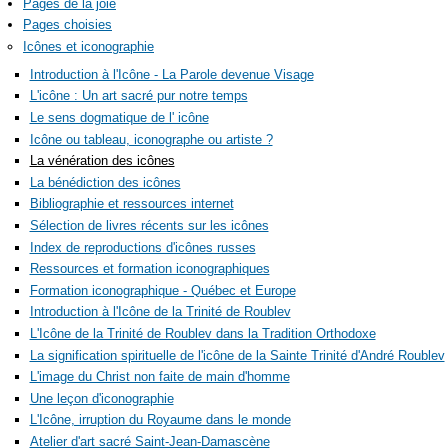
Pages de la joie
Pages choisies
Icônes et iconographie
Introduction à l'Icône - La Parole devenue Visage
L'icône : Un art sacré pur notre temps
Le sens dogmatique de l' icône
Icône ou tableau, iconographe ou artiste ?
La vénération des icônes
La bénédiction des icônes
Bibliographie et ressources internet
Sélection de livres récents sur les icônes
Index de reproductions d'icônes russes
Ressources et formation iconographiques
Formation iconographique - Québec et Europe
Introduction à l'Icône de la Trinité de Roublev
L'Icône de la Trinité de Roublev dans la Tradition Orthodoxe
La signification spirituelle de l'icône de la Sainte Trinité d'André Roublev
L'image du Christ non faite de main d'homme
Une leçon d'iconographie
L'Icône, irruption du Royaume dans le monde
Atelier d'art sacré Saint-Jean-Damascène