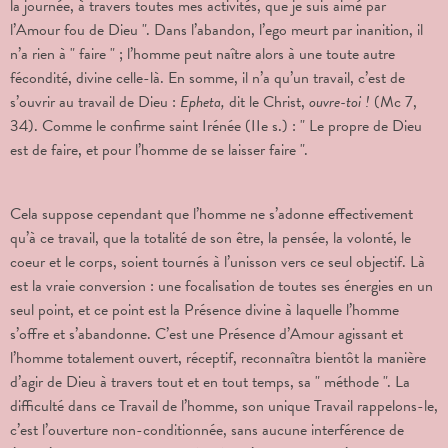
la journée, à travers toutes mes activités, que je suis aimé par
l’Amour fou de Dieu ".
Dans l’abandon, l’ego meurt par inanition, il
n’a rien à " faire " ; l’homme peut naître alors à une toute autre
fécondité, divine celle-là. En somme, il n’a qu’un travail, c’est de
s’ouvrir au travail de Dieu :
Epheta,
dit le Christ,
ouvre-toi !
(Mc 7,
34). Comme le confirme saint Irénée (IIe s.) : " Le propre de Dieu
est de faire, et pour l’homme de se laisser faire ".
Cela suppose cependant que l’homme ne s’adonne effectivement
qu’à ce travail, que la totalité de son être, la pensée, la volonté, le
coeur et le corps, soient tournés à l’unisson vers ce seul objectif. Là
est la vraie conversion : une focalisation de toutes ses énergies en un
seul point, et ce point est la Présence divine à laquelle l’homme
s’offre et s’abandonne. C’est une Présence d’Amour agissant et
l’homme totalement ouvert, réceptif, reconnaîtra bientôt la manière
d’agir de Dieu à travers tout et en tout temps, sa " méthode ". La
difficulté dans ce Travail de l’homme, son unique Travail rappelons-le,
c’est l’ouverture non-conditionnée, sans aucune interférence de