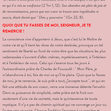
en qui il a mis sa confiance
(2 Tm 1, 12).
Son abandon est plein de joie et
de reconnaissance, parce que son cœur se trouve sans inquiétudes ni
soucis, étant donné que " Dieu y pourvoira "
(Gn 22, 8).
QUOI QUE TU FASSES DE MOI, SEIGNEUR, JE TE
REMERCIE !
La conscience vive d’appartenir à Jésus, que c’est lui le Maître de
notre vie et qu’il tient les rênes de notre destinée, provoque un tel
sentiment de liberté au fond de notre être que les situations les plus
cadenassées s’ouvrent d’elles-mêmes, mystérieusement, à l’intérieur
et à l’extérieur de nous. Celui qui s’exerce tous les jours à
l’extraordinaire prière de Charles de Foucauld : " Mon Père, je
m’abandonne à toi, fais de moi ce qu’il te plaira. Quoi que tu fasses
de moi, je te remercie. Je suis prêt a tout, j’accepte tout ",
et qui en
fait une attitude de son coeur, verra une immense détente l’envahir.
Dans sa puissance de simplicité, cette prière est le fruit non
seulement d’une vie de sainteté, mais la quintessence de toute
mystique. Il n’y a pas de chemin spirituel qui ne converge un jour ou
l’autre vers ce point. Chaque Tradition l’exprime à sa manière et