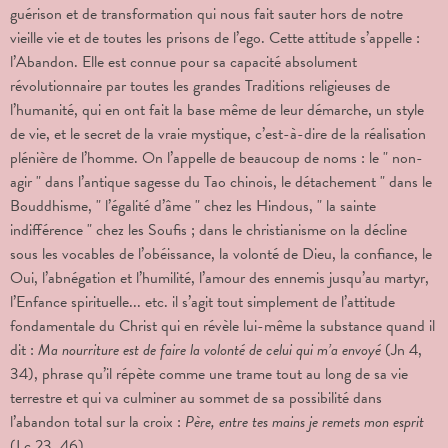
guérison et de transformation qui nous fait sauter hors de notre
vieille vie et de toutes les prisons de l’ego. Cette attitude s’appelle :
l’Abandon. Elle est connue pour sa capacité absolument
révolutionnaire par toutes les grandes Traditions religieuses de
l’humanité, qui en ont fait la base même de leur démarche, un style
de vie, et le secret de la vraie mystique, c’est-à-dire de la réalisation
plénière de l’homme. On l’appelle de beaucoup de noms : le " non-
agir " dans l’antique sagesse du Tao chinois, le détachement " dans le
Bouddhisme, " l’égalité d’âme " chez les Hindous, " la sainte
indifférence " chez les Soufis ; dans le christianisme on la décline
sous les vocables de l’obéissance, la volonté de Dieu, la confiance, le
Oui, l’abnégation et l’humilité, l’amour des ennemis jusqu’au martyr,
l’Enfance spirituelle... etc. il s’agit tout simplement de l’attitude
fondamentale du Christ qui en révèle lui-même la substance quand il
dit :
Ma nourriture est de faire la volonté de celui qui m’a envoyé
(Jn 4,
34), phrase qu’il répète comme une trame tout au long de sa vie
terrestre et qui va culminer au sommet de sa possibilité dans
l’abandon total sur la croix :
Père, entre tes mains je remets mon esprit
(Lc 23, 46).