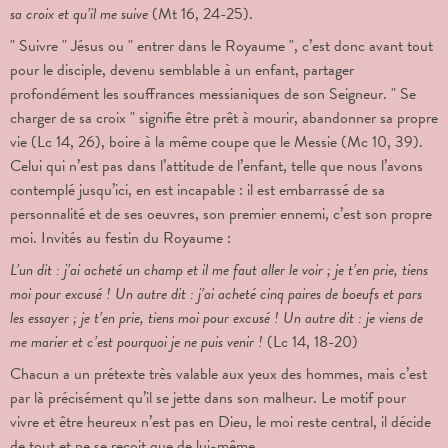
sa croix et qu’il me suive
(Mt 16, 24-25).
" Suivre " Jésus ou " entrer dans le Royaume ", c’est donc avant tout
pour le disciple, devenu semblable à un enfant, partager
profondément les souffrances messianiques de son Seigneur. " Se
charger de sa croix " signifie être prêt à mourir, abandonner sa propre
vie (Lc 14, 26), boire à la même coupe que le Messie (Mc 10, 39).
Celui qui n’est pas dans l’attitude de l’enfant, telle que nous l’avons
contemplé jusqu’ici, en est incapable : il est embarrassé de sa
personnalité et de ses oeuvres, son premier ennemi, c’est son propre
moi. Invités au festin du Royaume :
L’un dit : j’ai acheté un champ et il me faut aller le voir ; je t’en prie, tiens
moi pour excusé ! Un autre dit : j’ai acheté cinq paires de boeufs et pars
les essayer ; je t’en prie, tiens moi pour excusé ! Un autre dit : je viens de
me marier et c’est pourquoi je ne puis venir !
(Lc 14, 18-20)
Chacun a un prétexte très valable aux yeux des hommes, mais c’est
par là précisément qu’il se jette dans son malheur. Le motif pour
vivre et être heureux n’est pas en Dieu, le moi reste central, il décide
de tout et ne se reçoit que de lui-même.