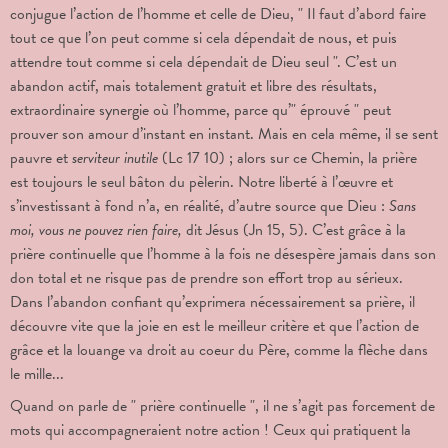
conjugue l’action de l’homme et celle de Dieu, " Il faut d’abord faire
tout ce que l’on peut comme si cela dépendait de nous, et puis
attendre tout comme si cela dépendait de Dieu seul ".
C’est un
abandon actif, mais totalement gratuit et libre des résultats,
extraordinaire synergie où l’homme, parce qu’" éprouvé " peut
prouver son amour d’instant en instant. Mais en cela même, il se sent
pauvre et
serviteur inutile
(Lc 17 10) ; alors sur ce Chemin, la prière
est toujours le seul bâton du pèlerin. Notre liberté à l’œuvre et
s’investissant à fond n’a, en réalité, d’autre source que Dieu :
Sans
moi, vous ne pouvez rien faire,
dit Jésus (Jn 15, 5). C’est grâce à la
prière continuelle que l’homme à la fois ne désespère jamais dans son
don total et ne risque pas de prendre son effort trop au sérieux.
Dans l’abandon confiant qu’exprimera nécessairement sa prière, il
découvre vite que la joie en est le meilleur critère et que l’action de
grâce et la louange va droit au coeur du Père, comme la flèche dans
le mille...
Quand on parle de " prière continuelle ", il ne s’agit pas forcement de
mots qui accompagneraient notre action ! Ceux qui pratiquent la