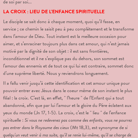
de soi par soi...
LA CROIX : LIEU DE L’ENFANCE SPIRITUELLE
Le disciple se sait donc à chaque moment, quoi qu’il fasse, en
service ; ce chemin le saisit peu à peu complètement et le transforme
dans l’amour de Dieu. Tout instant est la meilleure occasion pour
aimer, et s’enraciner toujours plus dans cet amour, qui n’est jamais
motivé par la dignité de son objet : il est sans frontières,
inconditionnel et il ne s’explique pas du dehors, son sommet est
l’amour des ennemis et de tout ce qui lui est contraire, sommet donc
d’une suprême liberté. Nous y reviendrons longuement.
Il a fallu venir jusqu’à cette identification et cet amour unique pour
pouvoir entrer avec Jésus dans le coeur même de son instant le plus
filial : la croix. C’est là, en effet, " l’heure " de l’Enfant qui a tout
abandonné, afin que par lui l’amour et la gloire du Père éclatent aux
yeux du monde (Jn 17, 1-5). La croix, c’est le " lieu " de l’enfance
spirituelle :
Si vous ne redevenez pas comme des enfants, vous ne pourrez
pas entrer dans le Royaume des cieux
(Mt 18,3), est synonyme de
si
quelqu’un veut venir à
ma suite, qu’il se renie lui-même, qu’il se charge de