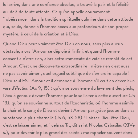
lui arrive, dans une confiance absolue, a trouvé la paix et la félicité
au-delà de toute attente. Ce qu’on appelle couramment
" obéissance " dans la tradition spirituelle culmine dans cette attitude
qui, seule, donne à l’homme accès aux profondeurs de son propre
mystère, à celui de la création et à Dieu.
Quand Dieu peut vraiment être Dieu en nous, sans plus aucun
obstacle, alors l’Amour se déploie à l’infini, et quand l’homme
consent à n’être rien, alors cette immensité de vide se remplit de cet
Amour. C’est une découverte extraordinaire : n’être rien c’est aussi
ne pas savoir aimer ; quel orgueil subtil que de s’en croire capable !
Dieu seul EST Amour et il demande à l’homme s’il veut en devenir
un
vase d’élection
(Ac 9, 15) : qu’on se souvienne du lavement des pieds,
Dieu à genoux devant l’homme pour le solliciter à cette ouverture (Jn
13), qu’on se souvienne surtout de l’Eucharistie, où l’homme assimile
la chair et le sang de Dieu et devient Amour par grâce jusque dans sa
substance la plus charnelle (Jn 6, 53-58) ! Laisser Dieu être Dieu,
c’est se laisser aimer, et " cela suffit, dit saint Nicolas Cabasilas (XIVe
s.), pour devenir le plus grand des saints : me rappeler souvent dans