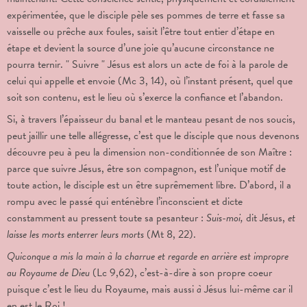
expérimentée, que le disciple pèle ses pommes de terre et fasse sa
vaisselle ou prêche aux foules, saisit l’être tout entier d’étape en
étape et devient la source d’une joie qu’aucune circonstance ne
pourra ternir. " Suivre " Jésus est alors un acte de foi à la parole de
celui qui appelle et envoie (Mc 3, 14), où l’instant présent, quel que
soit son contenu, est le lieu où s’exerce la confiance et l’abandon.
Si, à travers l’épaisseur du banal et le manteau pesant de nos soucis,
peut jaillir une telle allégresse, c’est que le disciple que nous devenons
découvre peu à peu la dimension non-conditionnée de son Maître :
parce que suivre Jésus, être son compagnon, est l’unique motif de
toute action, le disciple est un être suprêmement libre. D’abord, il a
rompu avec le passé qui enténèbre l’inconscient et dicte
constamment au pressent toute sa pesanteur :
Suis-moi,
dit Jésus,
et
laisse les morts enterrer leurs morts
(Mt 8, 22).
Quiconque a mis la main à la charrue et regarde en arrière est impropre
au Royaume de Dieu
(Lc
9,62), c’est-à-dire à
son propre coeur
puisque c’est le lieu du Royaume, mais aussi
à
Jésus lui-même car il
en est le Roi !