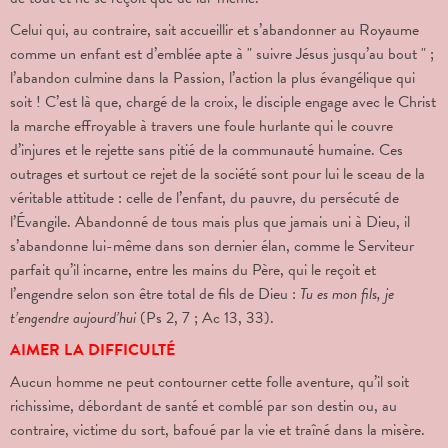
Celui qui, au contraire, sait accueillir et s’abandonner au Royaume
comme un enfant est d’emblée apte à " suivre Jésus jusqu’au bout " ;
l’abandon culmine dans la Passion, l’action la plus évangélique qui
soit ! C’est là que, chargé de la croix, le disciple engage avec le Christ
la marche effroyable à travers une foule hurlante qui le couvre
d’injures et le rejette sans pitié de la communauté humaine. Ces
outrages et surtout ce rejet de la société sont pour lui le sceau de la
véritable attitude : celle de l’enfant, du pauvre, du persécuté de
l’Évangile. Abandonné de tous mais plus que jamais uni à Dieu, il
s’abandonne lui-même dans son dernier élan, comme le Serviteur
parfait qu’il incarne, entre les mains du Père, qui le reçoit et
l’engendre selon son être total de fils de Dieu :
Tu es mon fils, je
t’engendre aujourd’hui
(Ps 2, 7 ; Ac 13, 33).
AIMER LA DIFFICULTÉ
Aucun homme ne peut contourner cette folle aventure, qu’il soit
richissime, débordant de santé et comblé par son destin ou, au
contraire, victime du sort, bafoué par la vie et traîné dans la misère.