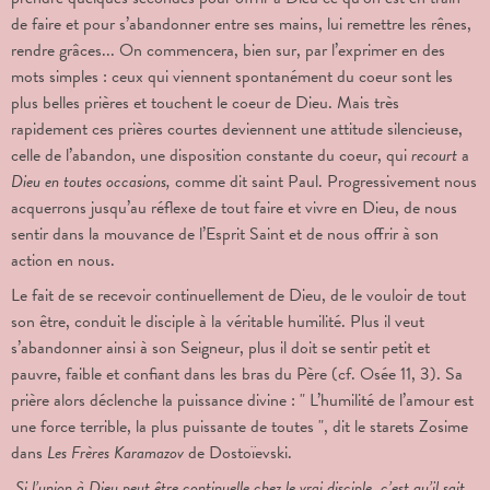
de faire et pour s’abandonner entre ses mains, lui remettre les rênes,
rendre grâces... On commencera, bien sur, par l’exprimer en des
mots simples : ceux qui viennent spontanément du coeur sont les
plus belles prières et touchent le coeur de Dieu. Mais très
rapidement ces prières courtes deviennent une attitude silencieuse,
celle de l’abandon, une disposition constante du coeur, qui
recourt
a
Dieu en toutes occasions,
comme dit saint Paul. Progressivement nous
acquerrons jusqu’au réflexe de tout faire et vivre en Dieu, de nous
sentir dans la mouvance de l’Esprit Saint et de nous offrir à son
action en nous.
Le fait de se recevoir continuellement de Dieu, de le vouloir de tout
son être, conduit le disciple à la véritable humilité. Plus il veut
s’abandonner ainsi à son Seigneur, plus il doit se sentir petit et
pauvre, faible et confiant dans les bras du Père (cf. Osée 11, 3). Sa
prière alors déclenche la puissance divine : " L’humilité de l’amour est
une force terrible, la plus puissante de toutes ", dit le starets Zosime
dans
Les Frères Karamazov
de Dostoïevski.
Si l’union à
Dieu peut être continuelle chez le vrai disciple, c’est qu’il sait