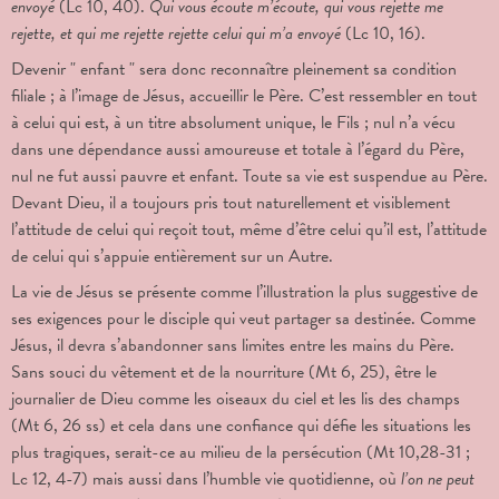
envoyé
(Lc 10, 40).
Qui vous écoute m’écoute, qui vous rejette me
rejette, et qui me rejette rejette celui qui m’a envoyé
(Lc 10, 16).
Devenir " enfant " sera donc reconnaître pleinement sa condition
filiale ; à l’image de Jésus, accueillir le Père. C’est ressembler en tout
à celui qui est, à un titre absolument unique, le Fils ; nul n’a vécu
dans une dépendance aussi amoureuse et totale à l’égard du Père,
nul ne fut aussi pauvre et enfant. Toute sa vie est suspendue au Père.
Devant Dieu, il a toujours pris tout naturellement et visiblement
l’attitude de celui qui reçoit tout, même d’être celui qu’il est, l’attitude
de celui qui s’appuie entièrement sur un Autre.
La vie de Jésus se présente comme l’illustration la plus suggestive de
ses exigences pour le disciple qui veut partager sa destinée. Comme
Jésus, il devra s’abandonner sans limites entre les mains du Père.
Sans souci du vêtement et de la nourriture (Mt 6, 25), être le
journalier de Dieu comme les oiseaux du ciel et les lis des champs
(Mt 6, 26 ss) et cela dans une confiance qui défie les situations les
plus tragiques, serait-ce au milieu de la persécution (Mt 10,28-31 ;
Lc 12, 4-7) mais aussi dans l’humble vie quotidienne, où
l’on ne peut