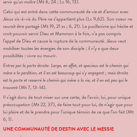
servir qu’un maître
(Mt 6, 24 ; Lc 16, 13).
Celui qui est entré dans cette communauté de vie et d’amour avec
Jésus vis-à-vis du Père ne s’appartient plus (Lc 9,62). Son coeur ne
saurait être partagé (Mt 19, 21 ss ; 6, 21). Le pusillanime qui hésite et
croit pouvoir servir Dieu et Mammon à la fois, n’a pas compris
l’appel de Dieu et cause la rupture de la communauté. Jésus veut
mobiliser toutes les énergies de son disciple ; il n’y a que deux
possibilités : vivre ou mourir.
Entrez par la porte étroite. Large, en effet, et spacieux est le chemin qui
mène a la perdition, et il en est beaucoup qui s’y engagent ; mais étroite
est la porte et resserré le chemin qui mène a la vie, et il en est peu qui le
trouvent
(Mt 7, 13-14).
Il s’agit donc de tout miser sur une carte, de l’avoir, lui, pour unique
préoccupation (Mt 22, 37), de faire tout pour lui, de n’agir que pour
lui plaire et de le prendre pour l’unique témoin de ce que l’on fait (Mt
6, 1).
UNE COMMUNAUTÉ DE DESTIN AVEC LE MESSIE