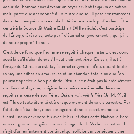
coeur de l’homme peut devenir un foyer brûlant toujours en action,
mais, parce que abandonné à un Autre que soi, il pose constamment
des actes marqués du sceau de l’intériorité et de la profondeur. Être
centré à la Source dit Maître Eckhart (XIIIe siècle), c’est participer
de l’Énergie Créatrice, acte pur " d’éternel engendrement ", qui jaillit
de notre propre " Fond ".
C’est de ce fond que l’homme se reçoit à chaque instant, c’est donc
aussi là qu’il s’abandonne s’il veut vraiment vivre. En cela, il est à
l’image du Christ qui est, lui, l’éternel engendré : d’où, durant toute
sa vie, une adhésion amoureuse et un abandon total à ce que l’on
pourrait appeler le bon plaisir de Dieu, si ce n’était pas là précisément
son lien ontologique, l’origine de sa naissance éternelle. Jésus se
reçoit sans cesse de son Père :
Qui me voit, voit le Père
(Jn 14, 9), il
est Fils de toute éternité et à chaque moment de sa vie terrestre. Par
l’attitude d’abandon, nous partageons donc le secret même du
Christ : nous devenons fils avec le Fils, et dans cette filiation le Père
nous engendre par grâce comme il engendre le Verbe par nature. Il
s’agit d’un enfantement continuel qui sollicite par conséquent une