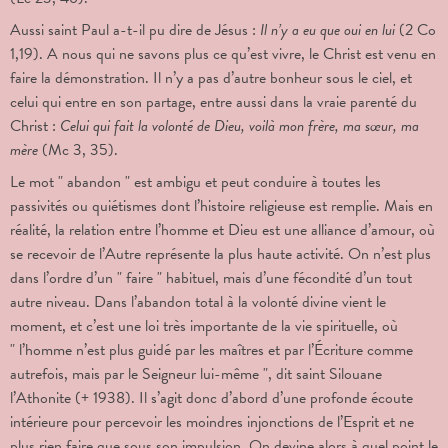
Aussi saint Paul a-t-il pu dire de Jésus :
Il n’y a eu que oui en lui
(2 Co
1,19). A nous qui ne savons plus ce qu’est vivre, le Christ est venu en
faire la démonstration. Il n’y a pas d’autre bonheur sous le ciel, et
celui qui entre en son partage, entre aussi dans la vraie parenté du
Christ :
Celui qui fait la volonté de Dieu, voilà mon frère, ma sœur, ma
mère
(Mc 3, 35).
Le mot " abandon " est ambigu et peut conduire à toutes les
passivités ou quiétismes dont l’histoire religieuse est remplie. Mais en
réalité, la relation entre l’homme et Dieu est une alliance d’amour, où
se recevoir de l’Autre représente la plus haute activité. On n’est plus
dans l’ordre d’un " faire " habituel, mais d’une fécondité d’un tout
autre niveau. Dans l’abandon total à la volonté divine vient le
moment, et c’est une loi très importante de la vie spirituelle, où
" l’homme n’est plus guidé par les maîtres et par l’Écriture comme
autrefois, mais par le Seigneur lui-même ", dit saint Silouane
l’Athonite (+ 1938). Il s’agit donc d’abord d’une profonde écoute
intérieure pour percevoir les moindres injonctions de l’Esprit et ne
plus rien faire que sous son impulsion. On devine alors à quel point le