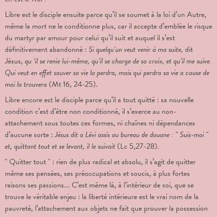
Libre est le disciple ensuite parce qu’il se soumet à la loi d’un Autre,
même la mort ne le conditionne plus, car il accepte d’emblée le risque
du martyr par amour pour celui qu’il suit et auquel il s’est
définitivement abandonné :
Si quelqu’un veut venir à ma
suite,
dit
Jésus,
qu ‘il se renie lui-même, qu’il se charge de sa croix, et qu’il me suive.
Qui veut en effet sauver sa vie la perdra, mais qui perdra sa vie a cause de
moi la trouvera
(Mt 16, 24-25).
Libre encore est le disciple parce qu’il a tout quitté : sa nouvelle
condition c’est d’être non conditionné, il s’exerce au non-
attachement sous toutes ces formes, ni chaînes ni dépendances
d’aucune sorte :
Jésus dit a Lévi assis au bureau de douane : " Suis-moi "
et, quittant tout et se levant, il le suivait
(Lc
5,27-28).
" Quitter tout " : rien de plus radical et absolu, il s’agit de quitter
même ses pensées, ses préoccupations et soucis, à plus fortes
raisons ses passions... C’est même là, à l’intérieur de soi, que se
trouve le véritable enjeu : la liberté intérieure est le vrai nom de la
pauvreté, l’attachement aux objets ne fait que prouver la possession