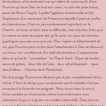
les émotions, et le sentiment vrai qui relève de notre esprit. Ainsi
l’homme qui loue Dieu de tout son coeur, au sein des pires tracas,
passe de l’âme à l’esprit, il quitte l’agitation émotionnelle et fait
l’expérience d’un sentiment de Présence à laquelle il peut se confier
et s’abandonner. C’est un pas extrêmement important sur le
Chemin, car louer et bénir dans la difficulté, c’est chercher Dieu pour
lui-même et aimer les autres tels qu’ils sont, non pour les trémolos
psychiques que cela nous procure. Plus s’opère ce détachement de
soi, plus l’homme peut croître dans l’attachement à Dieu et découvrir
un amour non conditionné. Au-delà des émotions, il expérimente
alors ce qu’est la " consolation " de l’Esprit Saint :
Rayon de lumière...
source de grâces... doux hôte de l’aine... doux rafraîchissement... repos
dans le labeur...
(Hymne de la Pentecôte).
Par la louange, l’homme se décentre peu à peu complètement de lui-
même. Il faut du temps pour comprendre que la sainteté n’est pas
conquise à la force de nos poignets. Nous avons beau le savoir,
d’une manière ou d’une autre, même inconsciemment nous
cherchons toujours à
ajouter une coudée a notre taille.
Dans tout ce
que nous faisons s’immisce une bonne part de l’ego ; alors même que