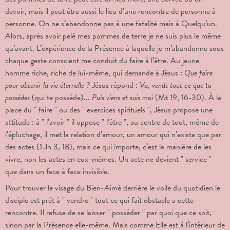
devoir, mais il peut être aussi le lieu d’une rencontre de personne à
personne. On ne s’abandonne pas à une fatalité mais à Quelqu’un.
Alors, après avoir pelé mes pommes de terre je ne suis plus le même
qu’avant. L’expérience de la Présence à laquelle je m’abandonne sous
chaque geste conscient me conduit du faire à l’être. Au jeune
homme riche, riche de lui-même, qui demande à Jésus :
Que faire
pour obtenir la vie éternelle ?
Jésus répond :
Va, vends tout ce que tu
possèdes
(qui te possède)...
Puis viens et suis moi
(Mt 19, 16-30). À la
place du " faire " ou des " exercices spirituels ", Jésus propose une
attitude : à " l’avoir " il oppose " l’être ", au centre de tout, même de
l’épluchage, il met la relation d’amour, un amour qui n’existe que par
des actes (1 Jn 3, 18), mais ce qui importe, c’est la manière de les
vivre, non les actes en eux-mêmes. Un acte ne devient " service "
que dans un face à face invisible.
Pour trouver le visage du Bien-Aimé derrière le voile du quotidien le
disciple est prêt à " vendre " tout ce qui fait obstacle a cette
rencontre. Il refuse de se laisser " posséder " par quoi que ce soit,
sinon par la Présence elle-même. Mais comme Elle est à l’intérieur de