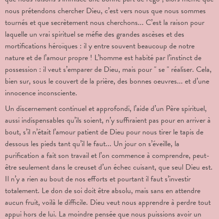
nous prétendons chercher Dieu, c’est vers nous que nous sommes
tournés et que secrètement nous cherchons... C’est la raison pour
laquelle un vrai spirituel se méfie des grandes ascèses et des
mortifications héroïques : il y entre souvent beaucoup de notre
nature et de l’amour propre ! L’homme est habité par l’instinct de
possession : il veut s’emparer de Dieu, mais pour " se " réaliser. Cela,
bien sur, sous le couvert de la prière, des bonnes oeuvres... et d’une
innocence inconsciente.
Un discernement continuel et approfondi, l’aide d’un Père spirituel,
aussi indispensables qu’ils soient, n’y suffiraient pas pour en arriver à
bout, s’il n’était l’amour patient de Dieu pour nous tirer le tapis de
dessous les pieds tant qu’il le faut... Un jour on s’éveille, la
purification a fait son travail et l’on commence à comprendre, peut-
être seulement dans le creuset d’un échec cuisant, que seul Dieu est.
Il n’y a rien au bout de nos efforts et pourtant il faut s’investir
totalement. Le don de soi doit être absolu, mais sans en attendre
aucun fruit, voilà le difficile. Dieu veut nous apprendre à perdre tout
appui hors de lui. La moindre pensée que nous puissions avoir un