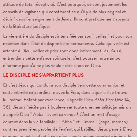
attitude de total réceptivité. C’est pourquoi, ce sont justement les
conseils de vigilance qui constituent ce qu’il y a de plus original et
décisif dans l’enseignement de Jésus. Ils sont pratiquement absents
de la littérature judaïque.
La vie entière du disciple est intensifiée par son " veillez "
et pour son
maintien dans l’état de disponibilité permanente. Celui qui veille est
attentif à Dieu, veiller et prier sont donc intimement liés. Aussi,
entrer dans cette enfance spirituelle, c’est pousser notre amour
d’homme jusqu’à ne plus vouloir être sinon en Dieu.
LE DISCIPLE NE S’APPARTIENT PLUS
Et c’est Jésus qui conduira son disciple vers cette communion et
cette intimité extraordinaire avec le Père, dans laquelle il se trouve
lui-même. Enfant par excellence, il appelle Dieu
Abba-Père
(Mc 14,
36). Jésus n’hésite pas à bouleverser toute une mentalité, jamais on
a appelé Dieu " Abba " avant sa venue ! C’est un mot d’usage
courant dans la vie familiale : " Abba " et " Imma " (papa, maman)
sont les premières paroles de l’enfant qui babille... Jésus pane à Dieu
comme un petit enfant à son père avec la même simplicité intime, le