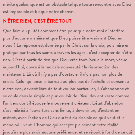
mérite quelconque est un obstacle tel que toute rencontre avec Dieu
est impossible et bloque notre chemin.
N’ÊTRE RIEN, C’EST ÊTRE TOUT
Que faire ou plutôt comment être pour que notre moi n’interfère
plus d’aucune manière et que Dieu puisse être vraiment Dieu en
nous ? La réponse est donnée par le Christ sur la croix, puis mise en
pratique par tous les saints à travers les âges : c’est accepter de n’être
rien. C’est à partir de rien que Dieu crée tout. Seule la mort, vécue
aujourd’hui, ouvre à la radicale nouveauté : la résurrection des
maintenant. Là où il n’y a pas d’obstacle, il n’y a pas non plus de
crises. Celui qui pose le barreau au plus bas de l’échelle et consent à
n’être rien, devient libre de tout vouloir particulier, il s’abandonne et
se coule dans le simple et pur vouloir de Dieu, devient vaste comme
l’univers dont il épouse le mouvement créateur. L’état d’abandon
s’assimile ici à l’ouverture sans limite, à devenir un, d’instant en
instant, avec l’action de Dieu qui fait du disciple ce qu’il veut et le
mène où il veut. L’homme qui accepte pleinement cette réalité,
jusqu’à ne plus avoir aucune préférence, et se réjouit à fond de ce qui