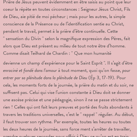
Prière de Jésus peuvent évidemment en être saisis au point que leur
coeur la répète en toutes circonstances : Seigneur Jésus Christ, Fils
de Dieu, aie pitié de moi pécheur ; mais pour les autres, la simple
conscience de la Présence ou de l’identification sentie au Christ,
pendant le travail, permet à la prière d’être continuelle. Cette
" sensation du Divin " selon la magnifique expression des Pères, fait
alors que Dieu est présent au milieu de tout notre être d’homme.
Comme disait Teilhard de Chardin : " Que mon humanité
devienne un champ d’expérience pour le Saint Esprit ". Il s’agit d’être
enraciné et fondé dans l’amour
à
tout moment, quoi qu’on fasse,
pour
entrer par sa plénitude dans la plénitude de Dieu
(Ép 3, 17-19). Pour
cela, les moments forts de la journée, la prière du matin et du soir, ne
suffisent pas. Celui qui vise l’union constante à
Dieu doit se donner
une ascèse précise et une pédagogie, sinon il ne se passe strictement
rien ! Celles qui ont fait leurs preuves et porté des fruits abondants à
travers les traditions universelles, c’est le " rappel " régulier. Au début,
il faut trouver son rythme. Par exemple, toutes les heures ou toutes
les deux heures de la journée, sans force ment s’arrêter de travailler,
prendre quelques secondes pour offrir à Dieu ce qu’on est en train