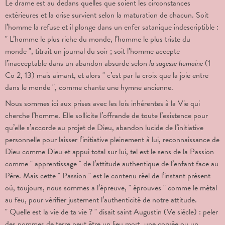
Le drame est au dedans quelles que soient les circonstances
extérieures et la crise survient selon la maturation de chacun. Soit
l’homme la refuse et il plonge dans un enfer satanique indescriptible :
" L’homme le plus riche du monde, l’homme le plus triste du
monde ", titrait un journal du soir ; soit l’homme accepte
l’inacceptable dans un abandon absurde selon
la sagesse humaine
(1
Co 2, 13) mais aimant, et alors " c’est par la croix que la joie entre
dans le monde ", comme chante une hymne ancienne.
Nous sommes ici aux prises avec les lois inhérentes à la Vie qui
cherche l’homme. Elle sollicite l’offrande de toute l’existence pour
qu’elle s’accorde au projet de Dieu, abandon lucide de l’initiative
personnelle pour laisser l’initiative pleinement à lui, reconnaissance de
Dieu comme Dieu et appui total sur lui, tel est le sens de la Passion
comme " apprentissage " de l’attitude authentique de l’enfant face au
Père. Mais cette " Passion " est le contenu réel de l’instant présent
où, toujours, nous sommes a l’épreuve, " éprouves " comme le métal
au feu, pour vérifier justement l’authenticité de notre attitude.
" Quelle est la vie de ta vie ? "
disait saint Augustin (Ve siècle) : peler
des pommes de terre peut être un lieu mort, une corvée ou un