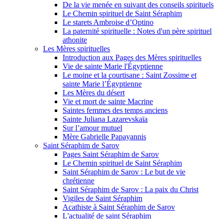
De la vie menée en suivant des conseils spirituels
Le Chemin spirituel de Saint Séraphim
Le starets Ambroise d’Optino
La paternité spirituelle : Notes d'un père spirituel
athonite
Les Mères spirituelles
Introduction aux Pages des Mères spirituelles
Vie de sainte Marie l'Égyptienne
Le moine et la courtisane : Saint Zossime et
sainte Marie l’Égyptienne
Les Mères du désert
Vie et mort de sainte Macrine
Saintes femmes des temps anciens
Sainte Juliana Lazarevskaïa
Sur l’amour mutuel
Mère Gabrielle Papayannis
Saint Séraphim de Sarov
Pages Saint Séraphim de Sarov
Le Chemin spirituel de Saint Séraphim
Saint Séraphim de Sarov : Le but de vie
chrétienne
Saint Séraphim de Sarov : La paix du Christ
Vigiles de Saint Séraphim
Acathiste à Saint Séraphim de Sarov
L'actualité de saint Séraphim