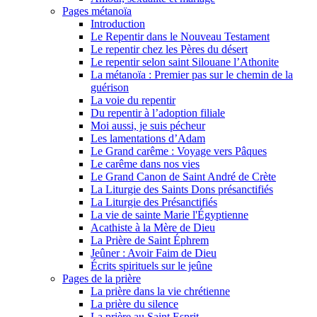
Pages métanoïa
Introduction
Le Repentir dans le Nouveau Testament
Le repentir chez les Pères du désert
Le repentir selon saint Silouane l’Athonite
La métanoïa : Premier pas sur le chemin de la
guérison
La voie du repentir
Du repentir à l’adoption filiale
Moi aussi, je suis pécheur
Les lamentations d’Adam
Le Grand carême : Voyage vers Pâques
Le carême dans nos vies
Le Grand Canon de Saint André de Crète
La Liturgie des Saints Dons présanctifiés
La Liturgie des Présanctifiés
La vie de sainte Marie l'Égyptienne
Acathiste à la Mère de Dieu
La Prière de Saint Éphrem
Jeûner : Avoir Faim de Dieu
Écrits spirituels sur le jeûne
Pages de la prière
La prière dans la vie chrétienne
La prière du silence
La prière au Saint Esprit