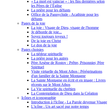
« La mort est vaincue » : les fins dernières selon
les Pères de l’Église
La prière pour les défunts
Office de la Pannychide - Acathiste pour les
défunts
Pages de la joie
La joie : Visage de Dieu, visage de l'homme
Je déborde de joie...
Soyez toujours joyeux !
De la joie en Christ
Le don de la joie
Pages choisies
La tiédeur spirituelle
La prière pour les autres
Père Arsène de Rostov : Prêtre, Prisonnier, Père
Spirituel
Visite virtuelle du Mont Athos : Pérégrinations
d'un familier de la Sainte Montagne
La Sainte Montagne en écrit et en image : Livres
récents sur le Mont Athos
La Vie spirituelle du chrétien
La Contemplation de Dieu dans la Création
Icônes et iconographie
Introduction à l'Icône - La Parole devenue Visage
L'icône : Un art sacré pur notre temps