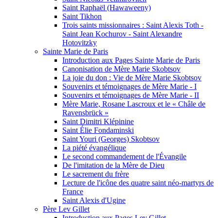
Saint Raphaël (Hawaweeny)
Saint Tikhon
Trois saints missionnaires : Saint Alexis Toth -
Saint Jean Kochurov - Saint Alexandre
Hotovitzky
Sainte Marie de Paris
Introduction aux Pages Sainte Marie de Paris
Canonisation de Mère Marie Skobtsov
La joie du don : Vie de Mère Marie Skobtsov
Souvenirs et témoignages de Mère Marie - I
Souvenirs et témoignages de Mère Marie - II
Mère Marie, Rosane Lascroux et le « Châle de
Ravensbrück »
Saint Dimitri Klépinine
Saint Élie Fondaminski
Saint Youri (Georges) Skobtsov
La piété évangélique
Le second commandement de l'Évangile
De l'imitation de la Mère de Dieu
Le sacrement du frère
Lecture de l'icône des quatre saint néo-martyrs de
France
Saint Alexis d'Ugine
Père Lev Gillet
Introduction aux Pages Lev Gillet