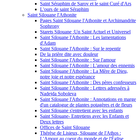
Saint Séraphim de Sarov et le saint Curé d'Ars
L'ours de saint Séraphim
Saint Silouane l'Athonite
Pages Saint Silouane l'Athonite et Archimandrite
Sophrony
Starets Silouane :Un Saint Actuel et Universel
Saint Silouane l'Athonite : Les lamentations
d'Adam
Saint Silouane l'Athonite : Sur le repentir
De la prière dite avec douleur
Saint Silouane l'Athonite : Sur l'amour
Saint Silouane l'Athonite : L'amour des ennemis
Saint Silouane l'Athonite : La Mère de Dieu,
notre joie et notre espérance
Saint Silouane l'Athonite : Des pères confesseurs
Saint Silouane l'Athonite : Lettres adressées à
Nadejda Soboleva
Saint Silouane l'Athonite : Annotations en marge
d'un catalogue de plantes potagères et de fleurs
Saint Silouane s'entretient avec les enfants
Saint Silouane- Entretiens avec les Enfants et
Deux lettres
Offices de Saint Silouane
Thérèse de Lisieux, Silouane de l'Athos :
L'Amour au coeur du monde et de l'Église