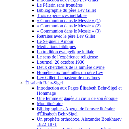
Le Pèlerin sans frontières
Bibliographie du père Lev Gillet
Trois expériences ineffables
« Communion dans le Messie » (1)
« Communion dans le Messie » (2)
« Communion dans le Messie » (3)
Retraites avec le père Lev Gillet
Le Seigneur-Amour
Méditations bibliques
La tradition évangélique initiale
Le sens de l’expérience religieuse
Lourmel, 26 octobre 1936
Deux chercheurs de la lumière divine
Homélie aux funérailles du père Lev
Lev Gillet: Le pasteur de nos âmes
Élisabeth Behr-Sigel
Introduction aux Pages Élisabeth Behr-Sigel et
Hommage
Une femme engagée au cœur de son époque
Mon itinéraire
Bibliographie - Aperçu de l'œuvre littéraire
d'Élisabeth Behr-Sigel
Un prophète orthodoxe, Alexandre Boukharev
1822-1871