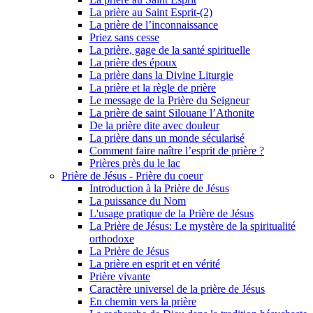
La prière au Saint Esprit-(2)
La prière de l’inconnaissance
Priez sans cesse
La prière, gage de la santé spirituelle
La prière des époux
La prière dans la Divine Liturgie
La prière et la règle de prière
Le message de la Prière du Seigneur
La prière de saint Silouane l’Athonite
De la prière dite avec douleur
La prière dans un monde sécularisé
Comment faire naître l’esprit de prière ?
Prières près du le lac
Prière de Jésus - Prière du coeur
Introduction à la Prière de Jésus
La puissance du Nom
L'usage pratique de la Prière de Jésus
La Prière de Jésus: Le mystère de la spiritualité
orthodoxe
La Prière de Jésus
La prière en esprit et en vérité
Prière vivante
Caractère universel de la prière de Jésus
En chemin vers la prière