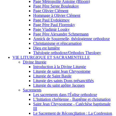
Page Métropolite Antoine (Bloom)
Page Père Serge Boulgakov
Page Olivier Clément
Hommage à Olivier Clément
Page Paul Evdokimov
Page Père Paul Florensky
Page Vladimir Lossky
Page Père Alexandre Schmemann
Annick de Souzenelle, théologienne orthodoxe
Christianisme et réincarnation
Dieu est lumière
Théologie orthodoxe/Orthodox Theology
VIE LITURGIQUE ET SACRAMENTELLE
Divine liturgie
Introduction à la Divine Liturgie
Liturgie de saint Jean Chrysostome
Liturgie de Saint Basile
Liturgie des saints Dons présanctifiés
Liturgie du saint apôtre Jacques
Sacrements
Les sacrements dans l'Église orthodoxe
L'Initiation chrétienne - Baptême et chrismation
Saint Jean Chrysostome - Catéchèse baptismale
III
Le Sacrement de Réconciliation : La Confession