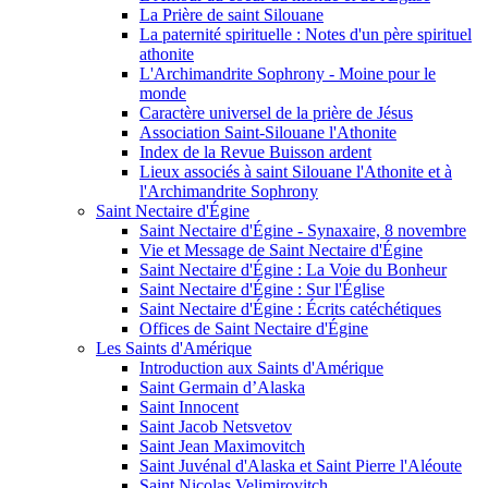
La Prière de saint Silouane
La paternité spirituelle : Notes d'un père spirituel
athonite
L'Archimandrite Sophrony - Moine pour le
monde
Caractère universel de la prière de Jésus
Association Saint-Silouane l'Athonite
Index de la Revue Buisson ardent
Lieux associés à saint Silouane l'Athonite et à
l'Archimandrite Sophrony
Saint Nectaire d'Égine
Saint Nectaire d'Égine - Synaxaire, 8 novembre
Vie et Message de Saint Nectaire d'Égine
Saint Nectaire d'Égine : La Voie du Bonheur
Saint Nectaire d'Égine : Sur l'Église
Saint Nectaire d'Égine : Écrits catéchétiques
Offices de Saint Nectaire d'Égine
Les Saints d'Amérique
Introduction aux Saints d'Amérique
Saint Germain d’Alaska
Saint Innocent
Saint Jacob Netsvetov
Saint Jean Maximovitch
Saint Juvénal d'Alaska et Saint Pierre l'Aléoute
Saint Nicolas Velimirovitch