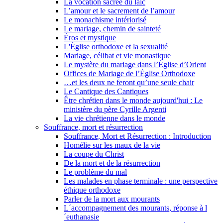
La vocation sacrée du laïc
L’amour et le sacrement de l’amour
Le monachisme intériorisé
Le mariage, chemin de sainteté
Éros et mystique
L'Église orthodoxe et la sexualité
Mariage, célibat et vie monastique
Le mystère du mariage dans l’Église d’Orient
Offices de Mariage de l’Église Orthodoxe
…et les deux ne feront qu’une seule chair
Le Cantique des Cantiques
Être chrétien dans le monde aujourd'hui : Le
ministère du père Cyrille Argenti
La vie chrétienne dans le monde
Souffrance, mort et résurrection
Souffrance, Mort et Résurrection : Introduction
Homélie sur les maux de la vie
La coupe du Christ
De la mort et de la résurrection
Le problème du mal
Les malades en phase terminale : une perspective
éthique orthodoxe
Parler de la mort aux mourants
L´accompagnement des mourants, réponse à l
´euthanasie