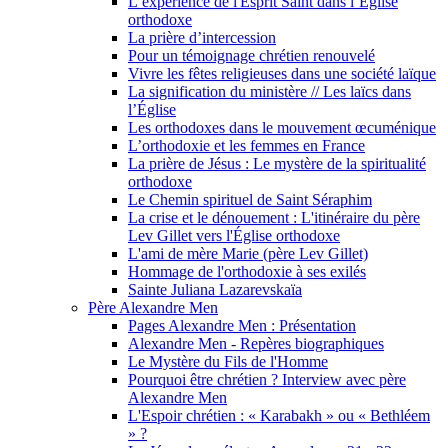
L’expérience de l'Esprit Saint dans l’Église
orthodoxe
La prière d’intercession
Pour un témoignage chrétien renouvelé
Vivre les fêtes religieuses dans une société laïque
La signification du ministère // Les laïcs dans
l’Église
Les orthodoxes dans le mouvement œcuménique
L’orthodoxie et les femmes en France
La prière de Jésus : Le mystère de la spiritualité
orthodoxe
Le Chemin spirituel de Saint Séraphim
La crise et le dénouement : L'itinéraire du père
Lev Gillet vers l'Église orthodoxe
L'ami de mère Marie (père Lev Gillet)
Hommage de l'orthodoxie à ses exilés
Sainte Juliana Lazarevskaïa
Père Alexandre Men
Pages Alexandre Men : Présentation
Alexandre Men - Repères biographiques
Le Mystère du Fils de l'Homme
Pourquoi être chrétien ? Interview avec père
Alexandre Men
L'Espoir chrétien : « Karabakh » ou « Bethléem
» ?