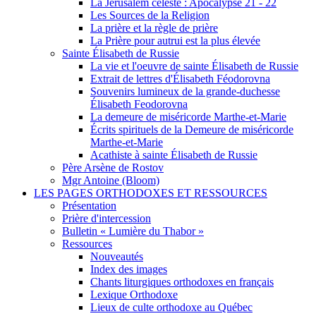
La Jérusalem céleste : Apocalypse 21 - 22
Les Sources de la Religion
La prière et la règle de prière
La Prière pour autrui est la plus élevée
Sainte Élisabeth de Russie
La vie et l'oeuvre de sainte Élisabeth de Russie
Extrait de lettres d'Élisabeth Féodorovna
Souvenirs lumineux de la grande-duchesse
Élisabeth Feodorovna
La demeure de miséricorde Marthe-et-Marie
Écrits spirituels de la Demeure de miséricorde
Marthe-et-Marie
Acathiste à sainte Élisabeth de Russie
Père Arsène de Rostov
Mgr Antoine (Bloom)
LES PAGES ORTHODOXES ET RESSOURCES
Présentation
Prière d'intercession
Bulletin « Lumière du Thabor »
Ressources
Nouveautés
Index des images
Chants liturgiques orthodoxes en français
Lexique Orthodoxe
Lieux de culte orthodoxe au Québec