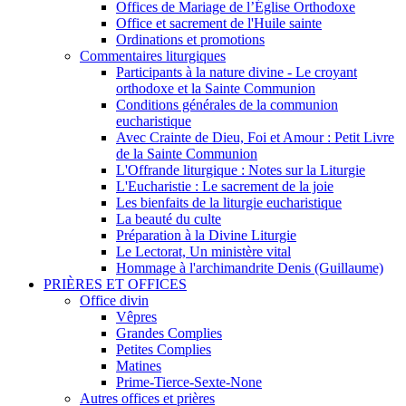
Offices de Mariage de l’Église Orthodoxe
Office et sacrement de l'Huile sainte
Ordinations et promotions
Commentaires liturgiques
Participants à la nature divine - Le croyant
orthodoxe et la Sainte Communion
Conditions générales de la communion
eucharistique
Avec Crainte de Dieu, Foi et Amour : Petit Livre
de la Sainte Communion
L'Offrande liturgique : Notes sur la Liturgie
L'Eucharistie : Le sacrement de la joie
Les bienfaits de la liturgie eucharistique
La beauté du culte
Préparation à la Divine Liturgie
Le Lectorat, Un ministère vital
Hommage à l'archimandrite Denis (Guillaume)
PRIÈRES ET OFFICES
Office divin
Vêpres
Grandes Complies
Petites Complies
Matines
Prime-Tierce-Sexte-None
Autres offices et prières