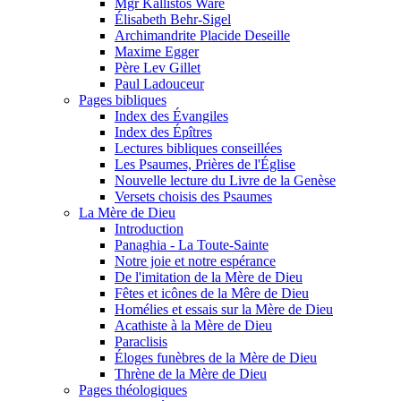
Mgr Kallistos Ware
Élisabeth Behr-Sigel
Archimandrite Placide Deseille
Maxime Egger
Père Lev Gillet
Paul Ladouceur
Pages bibliques
Index des Évangiles
Index des Épîtres
Lectures bibliques conseillées
Les Psaumes, Prières de l'Église
Nouvelle lecture du Livre de la Genèse
Versets choisis des Psaumes
La Mère de Dieu
Introduction
Panaghia - La Toute-Sainte
Notre joie et notre espérance
De l'imitation de la Mère de Dieu
Fêtes et icônes de la Mêre de Dieu
Homélies et essais sur la Mère de Dieu
Acathiste à la Mère de Dieu
Paraclisis
Éloges funèbres de la Mère de Dieu
Thrène de la Mère de Dieu
Pages théologiques