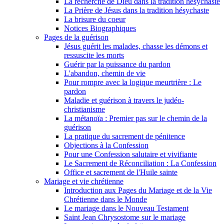
La recherche de Dieu dans la tradition hésychaste
La Prière de Jésus dans la tradition hésychaste
La brisure du coeur
Notices Biographiques
Pages de la guérison
Jésus guérit les malades, chasse les démons et
ressuscite les morts
Guérir par la puissance du pardon
L'abandon, chemin de vie
Pour rompre avec la logique meurtrière : Le
pardon
Maladie et guérison à travers le judéo-
christianisme
La métanoïa : Premier pas sur le chemin de la
guérison
La pratique du sacrement de pénitence
Objections à la Confession
Pour une Confession salutaire et vivifiante
Le Sacrement de Réconciliation : La Confession
Office et sacrement de l'Huile sainte
Mariage et vie chrétienne
Introduction aux Pages du Mariage et de la Vie
Chrétienne dans le Monde
Le mariage dans le Nouveau Testament
Saint Jean Chrysostome sur le mariage