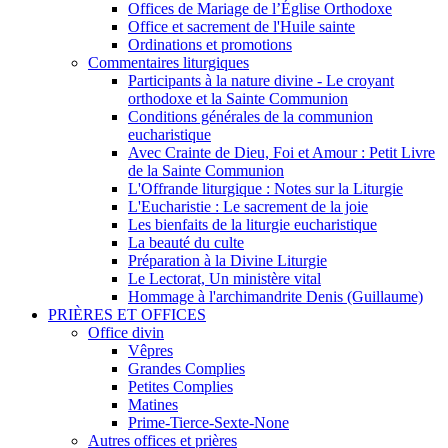
Offices de Mariage de l’Église Orthodoxe
Office et sacrement de l'Huile sainte
Ordinations et promotions
Commentaires liturgiques
Participants à la nature divine - Le croyant
orthodoxe et la Sainte Communion
Conditions générales de la communion
eucharistique
Avec Crainte de Dieu, Foi et Amour : Petit Livre
de la Sainte Communion
L'Offrande liturgique : Notes sur la Liturgie
L'Eucharistie : Le sacrement de la joie
Les bienfaits de la liturgie eucharistique
La beauté du culte
Préparation à la Divine Liturgie
Le Lectorat, Un ministère vital
Hommage à l'archimandrite Denis (Guillaume)
PRIÈRES ET OFFICES
Office divin
Vêpres
Grandes Complies
Petites Complies
Matines
Prime-Tierce-Sexte-None
Autres offices et prières