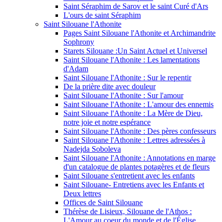
Saint Séraphim de Sarov et le saint Curé d'Ars
L'ours de saint Séraphim
Saint Silouane l'Athonite
Pages Saint Silouane l'Athonite et Archimandrite
Sophrony
Starets Silouane :Un Saint Actuel et Universel
Saint Silouane l'Athonite : Les lamentations
d'Adam
Saint Silouane l'Athonite : Sur le repentir
De la prière dite avec douleur
Saint Silouane l'Athonite : Sur l'amour
Saint Silouane l'Athonite : L'amour des ennemis
Saint Silouane l'Athonite : La Mère de Dieu,
notre joie et notre espérance
Saint Silouane l'Athonite : Des pères confesseurs
Saint Silouane l'Athonite : Lettres adressées à
Nadejda Soboleva
Saint Silouane l'Athonite : Annotations en marge
d'un catalogue de plantes potagères et de fleurs
Saint Silouane s'entretient avec les enfants
Saint Silouane- Entretiens avec les Enfants et
Deux lettres
Offices de Saint Silouane
Thérèse de Lisieux, Silouane de l'Athos :
L'Amour au coeur du monde et de l'Église