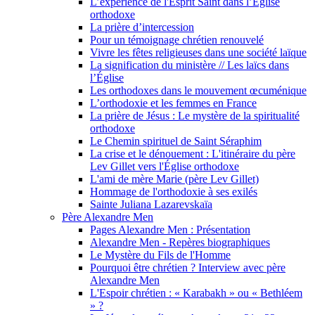
L’expérience de l'Esprit Saint dans l’Église
orthodoxe
La prière d’intercession
Pour un témoignage chrétien renouvelé
Vivre les fêtes religieuses dans une société laïque
La signification du ministère // Les laïcs dans
l’Église
Les orthodoxes dans le mouvement œcuménique
L’orthodoxie et les femmes en France
La prière de Jésus : Le mystère de la spiritualité
orthodoxe
Le Chemin spirituel de Saint Séraphim
La crise et le dénouement : L'itinéraire du père
Lev Gillet vers l'Église orthodoxe
L'ami de mère Marie (père Lev Gillet)
Hommage de l'orthodoxie à ses exilés
Sainte Juliana Lazarevskaïa
Père Alexandre Men
Pages Alexandre Men : Présentation
Alexandre Men - Repères biographiques
Le Mystère du Fils de l'Homme
Pourquoi être chrétien ? Interview avec père
Alexandre Men
L'Espoir chrétien : « Karabakh » ou « Bethléem
» ?