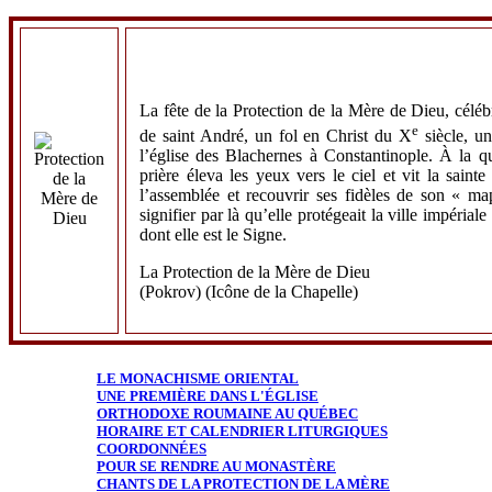
La fête de la Protection de la Mère de Dieu, céléb
e
de saint André, un fol en Christ du X
siècle, un
l’église des Blachernes à Constantinople. À la qu
prière éleva les yeux vers le ciel et vit la sain
l’assemblée et recouvrir ses fidèles de son « m
signifier par là qu’elle protégeait la ville impériale
dont elle est le Signe.
La Protection de la Mère de Dieu
(Pokrov) (Icône de la Chapelle)
LE MONACHISME ORIENTAL
UNE PREMIÈRE DANS L'ÉGLISE
ORTHODOXE ROUMAINE AU QUÉBEC
HORAIRE ET CALENDRIER LITURGIQUES
COORDONNÉES
POUR SE RENDRE AU MONASTÈRE
CHANTS DE LA PROTECTION DE LA MÈRE