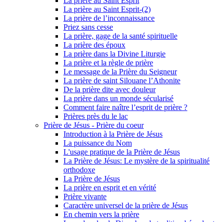
La prière au Saint Esprit
La prière au Saint Esprit-(2)
La prière de l’inconnaissance
Priez sans cesse
La prière, gage de la santé spirituelle
La prière des époux
La prière dans la Divine Liturgie
La prière et la règle de prière
Le message de la Prière du Seigneur
La prière de saint Silouane l’Athonite
De la prière dite avec douleur
La prière dans un monde sécularisé
Comment faire naître l’esprit de prière ?
Prières près du le lac
Prière de Jésus - Prière du coeur
Introduction à la Prière de Jésus
La puissance du Nom
L'usage pratique de la Prière de Jésus
La Prière de Jésus: Le mystère de la spiritualité
orthodoxe
La Prière de Jésus
La prière en esprit et en vérité
Prière vivante
Caractère universel de la prière de Jésus
En chemin vers la prière