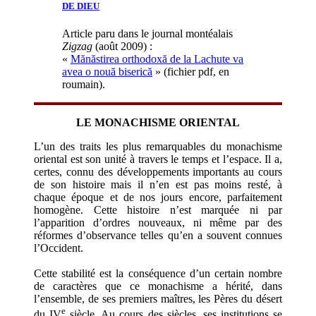
DE DIEU
Article paru dans le journal montéalais
Zigzag
(août 2009) :
«
Mănăstirea orthodoxă de la Lachute va
avea o nouă biserică
» (fichier pdf, en
roumain).
LE MONACHISME ORIENTAL
L’un des traits les plus remarquables du monachisme
oriental est son unité à travers le temps et l’espace. Il a,
certes, connu des développements importants au cours
de son histoire mais il n’en est pas moins resté, à
chaque époque et de nos jours encore, parfaitement
homogène. Cette histoire n’est marquée ni par
l’apparition d’ordres nouveaux, ni même par des
réformes d’observance telles qu’en a souvent connues
l’Occident.
Cette stabilité est la conséquence d’un certain nombre
de caractères que ce monachisme a hérité, dans
l’ensemble, de ses premiers maîtres, les Pères du désert
e
du IV
siècle. Au cours des siècles, ses institutions se