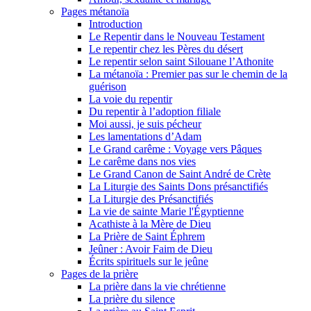
Pages métanoïa
Introduction
Le Repentir dans le Nouveau Testament
Le repentir chez les Pères du désert
Le repentir selon saint Silouane l’Athonite
La métanoïa : Premier pas sur le chemin de la
guérison
La voie du repentir
Du repentir à l’adoption filiale
Moi aussi, je suis pécheur
Les lamentations d’Adam
Le Grand carême : Voyage vers Pâques
Le carême dans nos vies
Le Grand Canon de Saint André de Crète
La Liturgie des Saints Dons présanctifiés
La Liturgie des Présanctifiés
La vie de sainte Marie l'Égyptienne
Acathiste à la Mère de Dieu
La Prière de Saint Éphrem
Jeûner : Avoir Faim de Dieu
Écrits spirituels sur le jeûne
Pages de la prière
La prière dans la vie chrétienne
La prière du silence