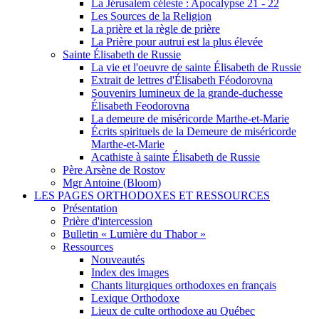
La Jérusalem céleste : Apocalypse 21 - 22
Les Sources de la Religion
La prière et la règle de prière
La Prière pour autrui est la plus élevée
Sainte Élisabeth de Russie
La vie et l'oeuvre de sainte Élisabeth de Russie
Extrait de lettres d'Élisabeth Féodorovna
Souvenirs lumineux de la grande-duchesse
Élisabeth Feodorovna
La demeure de miséricorde Marthe-et-Marie
Écrits spirituels de la Demeure de miséricorde
Marthe-et-Marie
Acathiste à sainte Élisabeth de Russie
Père Arsène de Rostov
Mgr Antoine (Bloom)
LES PAGES ORTHODOXES ET RESSOURCES
Présentation
Prière d'intercession
Bulletin « Lumière du Thabor »
Ressources
Nouveautés
Index des images
Chants liturgiques orthodoxes en français
Lexique Orthodoxe
Lieux de culte orthodoxe au Québec