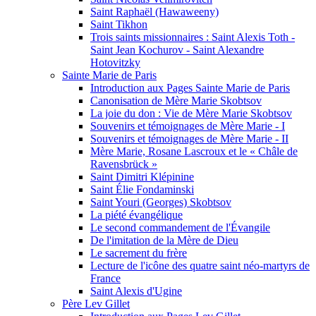
Saint Raphaël (Hawaweeny)
Saint Tikhon
Trois saints missionnaires : Saint Alexis Toth -
Saint Jean Kochurov - Saint Alexandre
Hotovitzky
Sainte Marie de Paris
Introduction aux Pages Sainte Marie de Paris
Canonisation de Mère Marie Skobtsov
La joie du don : Vie de Mère Marie Skobtsov
Souvenirs et témoignages de Mère Marie - I
Souvenirs et témoignages de Mère Marie - II
Mère Marie, Rosane Lascroux et le « Châle de
Ravensbrück »
Saint Dimitri Klépinine
Saint Élie Fondaminski
Saint Youri (Georges) Skobtsov
La piété évangélique
Le second commandement de l'Évangile
De l'imitation de la Mère de Dieu
Le sacrement du frère
Lecture de l'icône des quatre saint néo-martyrs de
France
Saint Alexis d'Ugine
Père Lev Gillet