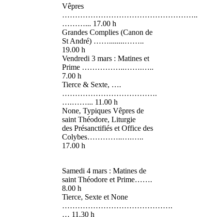
Vêpres
……………………………………………..
………... 17.00 h
Grandes Complies (Canon de
St André) ……........……..
19.00 h
Vendredi 3 mars : Matines et
Prime ……………..…….…..
7.00 h
Tierce & Sexte, ….
……………………………….
….……... 11.00 h
None, Typiques Vêpres de
saint Théodore, Liturgie
des Présanctifiés et Office des
Colybes…………..….…..
17.00 h
Samedi 4 mars : Matines de
saint Théodore et Prime…….
8.00 h
Tierce, Sexte et None
…………………………………….
… 11.30 h