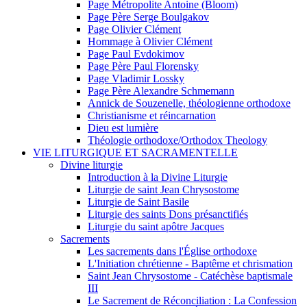
Page Métropolite Antoine (Bloom)
Page Père Serge Boulgakov
Page Olivier Clément
Hommage à Olivier Clément
Page Paul Evdokimov
Page Père Paul Florensky
Page Vladimir Lossky
Page Père Alexandre Schmemann
Annick de Souzenelle, théologienne orthodoxe
Christianisme et réincarnation
Dieu est lumière
Théologie orthodoxe/Orthodox Theology
VIE LITURGIQUE ET SACRAMENTELLE
Divine liturgie
Introduction à la Divine Liturgie
Liturgie de saint Jean Chrysostome
Liturgie de Saint Basile
Liturgie des saints Dons présanctifiés
Liturgie du saint apôtre Jacques
Sacrements
Les sacrements dans l'Église orthodoxe
L'Initiation chrétienne - Baptême et chrismation
Saint Jean Chrysostome - Catéchèse baptismale
III
Le Sacrement de Réconciliation : La Confession