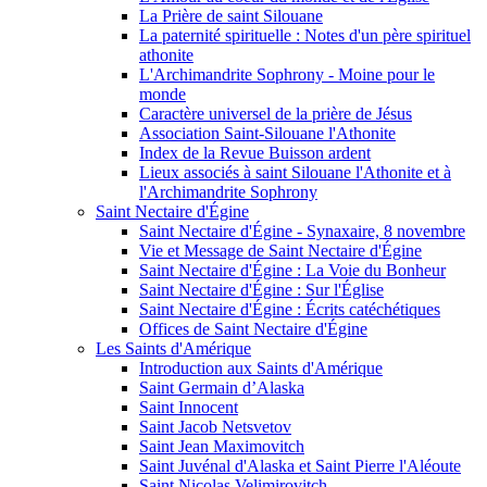
La Prière de saint Silouane
La paternité spirituelle : Notes d'un père spirituel
athonite
L'Archimandrite Sophrony - Moine pour le
monde
Caractère universel de la prière de Jésus
Association Saint-Silouane l'Athonite
Index de la Revue Buisson ardent
Lieux associés à saint Silouane l'Athonite et à
l'Archimandrite Sophrony
Saint Nectaire d'Égine
Saint Nectaire d'Égine - Synaxaire, 8 novembre
Vie et Message de Saint Nectaire d'Égine
Saint Nectaire d'Égine : La Voie du Bonheur
Saint Nectaire d'Égine : Sur l'Église
Saint Nectaire d'Égine : Écrits catéchétiques
Offices de Saint Nectaire d'Égine
Les Saints d'Amérique
Introduction aux Saints d'Amérique
Saint Germain d’Alaska
Saint Innocent
Saint Jacob Netsvetov
Saint Jean Maximovitch
Saint Juvénal d'Alaska et Saint Pierre l'Aléoute
Saint Nicolas Velimirovitch