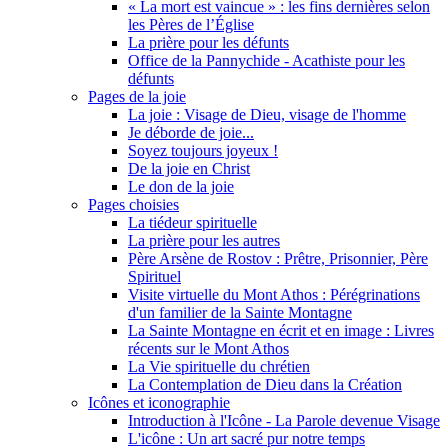
« La mort est vaincue » : les fins dernières selon
les Pères de l’Église
La prière pour les défunts
Office de la Pannychide - Acathiste pour les
défunts
Pages de la joie
La joie : Visage de Dieu, visage de l'homme
Je déborde de joie...
Soyez toujours joyeux !
De la joie en Christ
Le don de la joie
Pages choisies
La tiédeur spirituelle
La prière pour les autres
Père Arsène de Rostov : Prêtre, Prisonnier, Père
Spirituel
Visite virtuelle du Mont Athos : Pérégrinations
d'un familier de la Sainte Montagne
La Sainte Montagne en écrit et en image : Livres
récents sur le Mont Athos
La Vie spirituelle du chrétien
La Contemplation de Dieu dans la Création
Icônes et iconographie
Introduction à l'Icône - La Parole devenue Visage
L'icône : Un art sacré pur notre temps