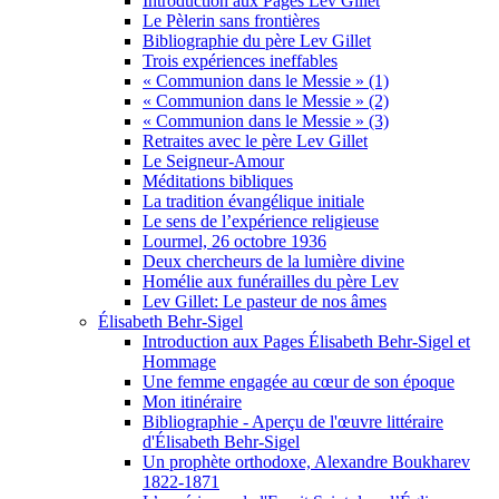
Introduction aux Pages Lev Gillet
Le Pèlerin sans frontières
Bibliographie du père Lev Gillet
Trois expériences ineffables
« Communion dans le Messie » (1)
« Communion dans le Messie » (2)
« Communion dans le Messie » (3)
Retraites avec le père Lev Gillet
Le Seigneur-Amour
Méditations bibliques
La tradition évangélique initiale
Le sens de l’expérience religieuse
Lourmel, 26 octobre 1936
Deux chercheurs de la lumière divine
Homélie aux funérailles du père Lev
Lev Gillet: Le pasteur de nos âmes
Élisabeth Behr-Sigel
Introduction aux Pages Élisabeth Behr-Sigel et
Hommage
Une femme engagée au cœur de son époque
Mon itinéraire
Bibliographie - Aperçu de l'œuvre littéraire
d'Élisabeth Behr-Sigel
Un prophète orthodoxe, Alexandre Boukharev
1822-1871