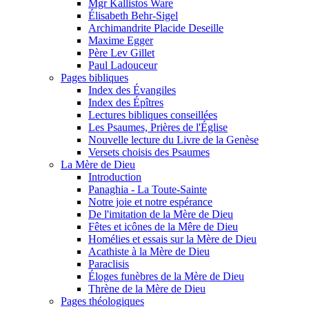
Mgr Kallistos Ware
Élisabeth Behr-Sigel
Archimandrite Placide Deseille
Maxime Egger
Père Lev Gillet
Paul Ladouceur
Pages bibliques
Index des Évangiles
Index des Épîtres
Lectures bibliques conseillées
Les Psaumes, Prières de l'Église
Nouvelle lecture du Livre de la Genèse
Versets choisis des Psaumes
La Mère de Dieu
Introduction
Panaghia - La Toute-Sainte
Notre joie et notre espérance
De l'imitation de la Mère de Dieu
Fêtes et icônes de la Mêre de Dieu
Homélies et essais sur la Mère de Dieu
Acathiste à la Mère de Dieu
Paraclisis
Éloges funèbres de la Mère de Dieu
Thrène de la Mère de Dieu
Pages théologiques