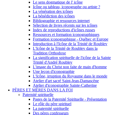
Le sens dogmatique de l' icône
Icône ou tableau, iconographe ou artiste ?
La vénération des icônes
La bénédiction des icônes
Bibliographie et ressources internet
Sélection de livres récents sur les icônes
Index de reproductions d'icônes russes
Ressources et formation iconographiques
Formation iconographique - Québec et Europe
Introduction à l'Icône de la Trinité de Roublev
L'Icône de la Trinité de Roublev dans la
Tradition Orthodoxe
La signification spirituelle de l'icône de la Sainte
Trinité d'André Roublev
L'image du Christ non faite de main d'homme
Une leçon d'iconographie
L'Icône, irruption du Royaume dans le monde
Atelier d'art sacré Saint-Jean-Damascène
Atelier d'iconographie Sainte-Catherine
PÈRES ET MÈRES DANS LA FOI
Paternité spirituelle
Pages de la Paternité Spirituelle - Présentation
Le rôle du père spirituel
La paternité spirituelle
Des pères confesseurs