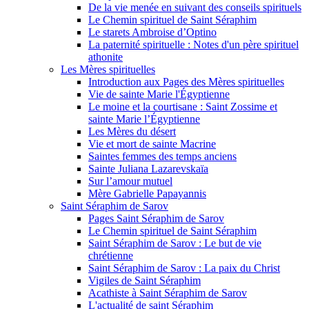
De la vie menée en suivant des conseils spirituels
Le Chemin spirituel de Saint Séraphim
Le starets Ambroise d’Optino
La paternité spirituelle : Notes d'un père spirituel
athonite
Les Mères spirituelles
Introduction aux Pages des Mères spirituelles
Vie de sainte Marie l'Égyptienne
Le moine et la courtisane : Saint Zossime et
sainte Marie l’Égyptienne
Les Mères du désert
Vie et mort de sainte Macrine
Saintes femmes des temps anciens
Sainte Juliana Lazarevskaïa
Sur l’amour mutuel
Mère Gabrielle Papayannis
Saint Séraphim de Sarov
Pages Saint Séraphim de Sarov
Le Chemin spirituel de Saint Séraphim
Saint Séraphim de Sarov : Le but de vie
chrétienne
Saint Séraphim de Sarov : La paix du Christ
Vigiles de Saint Séraphim
Acathiste à Saint Séraphim de Sarov
L'actualité de saint Séraphim