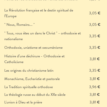
La Révolution française et le destin spirituel de
3,05
€
l’Europe
" Nous, Romains... "
3,05
€
" Tous, vous êtes un dans le Christ " - orthodoxie et
3,35
€
nationalisme
Orthodoxie, uniatisme et oecuménisme
3,35
€
Histoire d’une déchirure - Orthodoxie et
3,81
€
Catholicisme
Les origines du christianisme latin
3,35
€
Monachisme, Eucharistie et pastorale
3,81
€
La Tradition spirituelle orthodoxe
3,96
€
La théologie russe au début du XXe siècle
3,81
€
L'union à Dieu et la prière
3,81
€