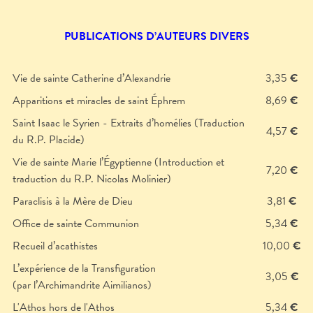
PUBLICATIONS D’AUTEURS DIVERS
Vie de sainte Catherine d’Alexandrie
3,35
€
Apparitions et miracles de saint Éphrem
8,69
€
Saint Isaac le Syrien - Extraits d’homélies (Traduction
4,57
€
du R.P. Placide)
Vie de sainte Marie l’Égyptienne (Introduction et
7,20
€
traduction du R.P. Nicolas Molinier)
Paraclisis à la Mère de Dieu
3,81
€
Office de sainte Communion
5,34
€
Recueil d’acathistes
10,00
€
L’expérience de la Transfiguration
3,05
€
(par l’Archimandrite Aimilianos)
L'Athos hors de l'Athos
5,34
€