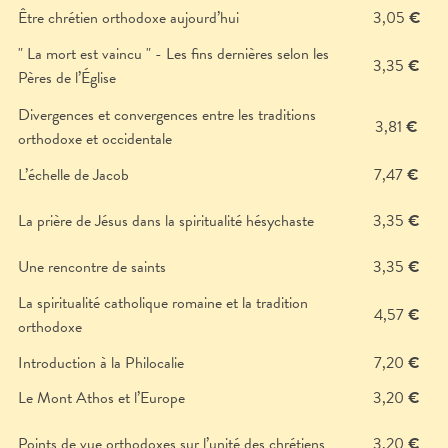
Être chrétien orthodoxe aujourd’hui
3,05
€
" La mort est vaincu " - Les fins dernières selon les
3,35
€
Pères de l’Église
Divergences et convergences entre les traditions
3,81
€
orthodoxe et occidentale
L’échelle de Jacob
7,47
€
La prière de Jésus dans la spiritualité hésychaste
3,35
€
Une rencontre de saints
3,35
€
La spiritualité catholique romaine et la tradition
4,57
€
orthodoxe
Introduction à la Philocalie
7,20
€
Le Mont Athos et l’Europe
3,20
€
Points de vue orthodoxes sur l’unité des chrétiens
3,20
€