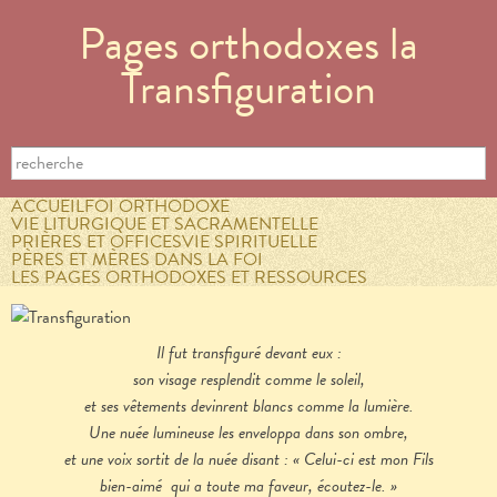
Aller au
Pages orthodoxes la
contenu
principal
Transfiguration
Formulaire de recherche
Search this site
ACCUEIL
FOI ORTHODOXE
VIE LITURGIQUE ET SACRAMENTELLE
PRIÈRES ET OFFICES
VIE SPIRITUELLE
PÈRES ET MÈRES DANS LA FOI
LES PAGES ORTHODOXES ET RESSOURCES
Il fut transfiguré devant eux :
son visage resplendit comme le soleil,
et ses vêtements devinrent blancs comme la lumière.
Une nuée lumineuse les enveloppa dans son ombre,
et une voix sortit de la nuée disant : « Celui-ci est mon Fils
bien-aimé qui a toute ma faveur, écoutez-le. »